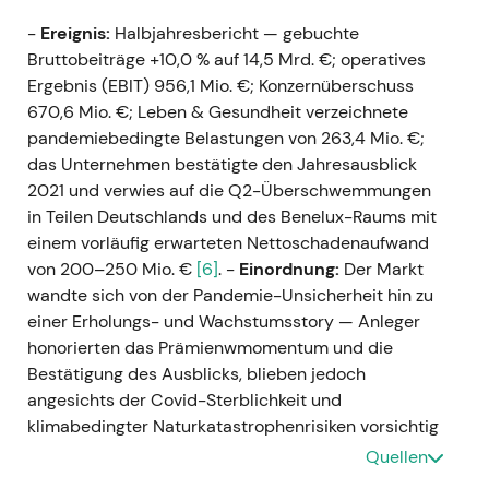
-
Ereignis:
Halbjahresbericht — gebuchte
Bruttobeiträge +10,0 % auf 14,5 Mrd. €; operatives
Ergebnis (EBIT) 956,1 Mio. €; Konzernüberschuss
670,6 Mio. €; Leben & Gesundheit verzeichnete
pandemiebedingte Belastungen von 263,4 Mio. €;
das Unternehmen bestätigte den Jahresausblick
2021 und verwies auf die Q2-Überschwemmungen
in Teilen Deutschlands und des Benelux-Raums mit
einem vorläufig erwarteten Nettoschadenaufwand
von 200–250 Mio. €
[6]
. -
Einordnung:
Der Markt
wandte sich von der Pandemie-Unsicherheit hin zu
einer Erholungs- und Wachstumsstory — Anleger
honorierten das Prämienwmomentum und die
Bestätigung des Ausblicks, blieben jedoch
angesichts der Covid-Sterblichkeit und
klimabedingter Naturkatastrophenrisiken vorsichtig
[6]
. -
Technisch:
Chartphase — Erholung und
Quellen
Aufwärtstrend durch H1 2021, getragen vom