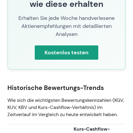
wie diese erhalten
Aufwärtstrend).
Q1 2026 — Robuster Start; Guidance
Erhalten Sie jede Woche handverlesene
bestätigt
Aktienempfehlungen mit detaillierten
Ereignis:
Konzernüberschuss Q1 2026: 710,6
Analysen
Mio. € (+47,9 % gegenüber Vorjahr 480,5 Mio.
€); das Management bekräftigte die
Kostenlos testen
Jahresziele für 2026 und wies auf
Exponierungen in Spezialsparten im
Zusammenhang mit dem Nahostkonflikt hin,
meldete jedoch bislang keine wesentlichen
Schäden
[18]
,
[15]
.
Historische Bewertungs-Trends
Einordnung:
Bestätigung, dass die
Outperformance des Jahres 2025 kein
Wie sich die wichtigsten Bewertungskennzahlen (KGV,
Einmaleffekt war; der Markt zeigte sich
KUV, KBV und Kurs-Cashflow-Verhältnis) im
zunehmend überzeugt von der Nachhaltigkeit
Zeitverlauf im Vergleich zu heute entwickelt haben.
der erhöhten Renditen und Kapitalrückflüsse
— bei weiterhin wachsamem Blick auf
Kurs-Cashflow-
Naturkatastrophen- und geopolitische Tail-