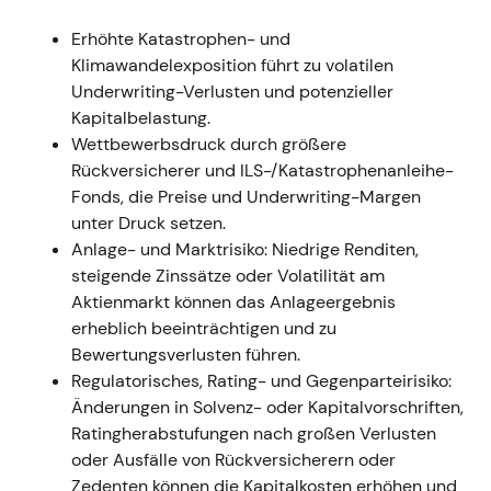
2022 — Hohe
Naturkatastrophenschäden, Ukraine-
Erhöhte Katastrophen- und
Rückstellungen; diversifizierte Resilienz
Klimawandelexposition führt zu volatilen
Underwriting-Verlusten und potenzieller
Ereignis:
GJ2022 — gebuchte Bruttobeiträge
Kapitalbelastung.
33,28 Mrd. €; Konzernüberschuss 1,407 Mrd. €;
Wettbewerbsdruck durch größere
Netto-Großschadenaufwand Schaden/Unfall
Rückversicherer und ILS-/Katastrophenanleihe-
1.706 Mio. € (über Budget); größte
Fonds, die Preise und Underwriting-Margen
Einzelschäden netto waren Hurrikan Ian (321,9
unter Druck setzen.
Mio. €), Australien-Überschwemmungen
Anlage- und Marktrisiko: Niedrige Renditen,
(232,6 Mio. €) und Wintersturm „Ylenia" (106,6
steigende Zinssätze oder Volatilität am
Mio. €); für mögliche Ukraine-Schäden wurde
Aktienmarkt können das Anlageergebnis
eine IBNR-Rückstellung von rund 330,9 Mio. €
erheblich beeinträchtigen und zu
gebildet; Schaden-Kosten-Quote
Bewertungsverlusten führen.
Schaden/Unfall 99,8 %
[1]
.
Regulatorisches, Rating- und Gegenparteirisiko:
Einordnung:
Das Bild wurde differenzierter —
Änderungen in Solvenz- oder Kapitalvorschriften,
das versicherungstechnische Ergebnis litt
Ratingherabstufungen nach großen Verlusten
unter Naturkatastrophen und geopolitischen
oder Ausfälle von Rückversicherern oder
Rückstellungen, doch die
Zedenten können die Kapitalkosten erhöhen und
Ergebnisdiversifikation aus Leben &