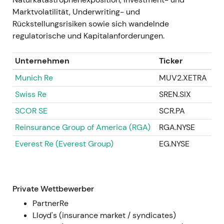
anhaltend profitables Prämienwachstum für
Marktvolatilität, Underwriting- und
das Geschäftsjahr 2023
[1]
.
Rückstellungsrisiken sowie sich wandelnde
Einordnung:
Eindeutige Zeichen einer
regulatorische und Kapitalanforderungen.
Marktverhärtung — Anleger begannen, den
versicherungstechnischen Hebel höher zu
Unternehmen
Ticker
gewichten, und erwarteten eine
Munich Re
MUV2.XETRA
Margenverbesserung durch bessere Preise
und diszipliniertes Portfoliomanagement
[1]
.
Swiss Re
SREN.SIX
Technisch:
Chartphase — Ausbruch und
SCOR SE
SCR.PA
Aufwärtstrend im Verlauf von 2023, getragen
Reinsurance Group of America (RGA)
RGA.NYSE
von Aufwärtsrevisionen der
Ergebniserwartungen.
Everest Re (Everest Group)
EG.NYSE
GJ 2023 (berichtet März 2024) —
Ergebnisüberraschung; stärkeres
Kernergebnis
Private Wettbewerber
PartnerRe
Ereignis:
Konzernüberschuss GJ2023 rund 1,8
Lloyd's (insurance market / syndicates)
Mrd. € (über dem ursprünglichen Ziel von