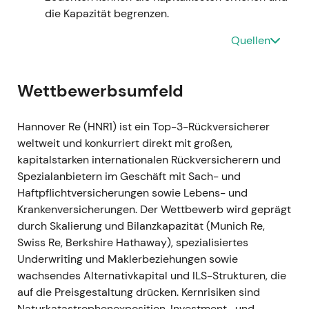
die Kapazität begrenzen.
Gesundheit sowie Kapitalanlageerträgen und
ein solides Kapitalmanagement erhielten das
Quellen
Anlegervertrauen; der Fokus verlagerte sich
auf Resilienz und Zyklusmanagement
[1]
.
Technisch:
Chartphase — Volatilität und
Wettbewerbsumfeld
Rücksetzer bis Mitte 2022 infolge
makroökonomischer und Naturkatastrophen-
Hannover Re (HNR1) ist ein Top-3-Rückversicherer
Schlagzeilen, anschließend Erholung in H2, als
weltweit und konkurriert direkt mit großen,
der Markt verbesserte
kapitalstarken internationalen Rückversicherern und
Rückversicherungspreise und Robustheit
Spezialanbietern im Geschäft mit Sach- und
einpreiste
[1]
.
Haftpflichtversicherungen sowie Lebens- und
Krankenversicherungen. Der Wettbewerb wird geprägt
1. Jan. 2023 / Erneuerungsrunde 2023 —
durch Skalierung und Bilanzkapazität (Munich Re,
Preismomentum nimmt Fahrt auf
Swiss Re, Berkshire Hathaway), spezialisiertes
Ereignis:
Die großen Vertragserneuerungen
Underwriting und Maklerbeziehungen sowie
zum 1. Januar 2023 brachten weitere Preis-
wachsendes Alternativkapital und ILS-Strukturen, die
und Konditionsverbesserungen im
auf die Preisgestaltung drücken. Kernrisiken sind
Schaden/Unfall-Bereich; Hannover Re meldete
Naturkatastrophenexposition, Investment- und