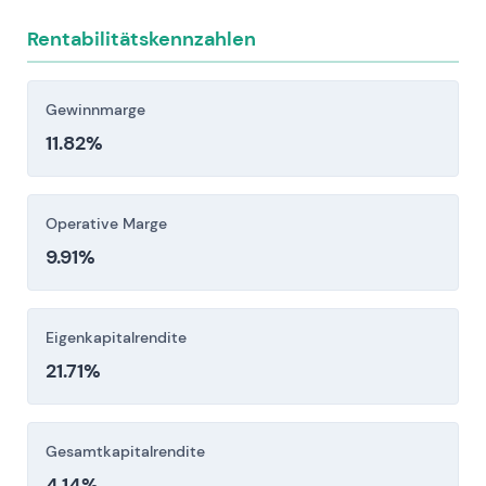
Anleger sollten diese Risikofaktoren vor einer
Rentabilitätskennzahlen
Investitionsentscheidung sorgfältig berücksichtigen.
Gewinnmarge
11.82%
Operative Marge
9.91%
Eigenkapitalrendite
21.71%
Gesamtkapitalrendite
4.14%