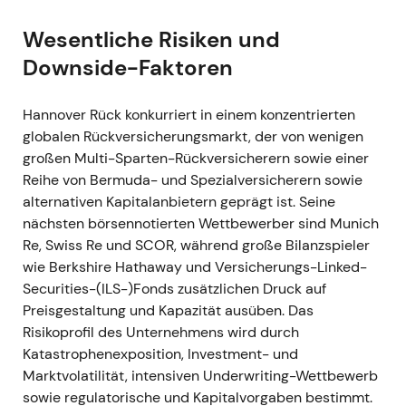
zurückkehrenden Ergebnismomentum.
Wesentliche Risiken und
GJ 2021 (Jahresende) — Erholung
Downside-Faktoren
eingelöst; Rekorddividende
Ereignis:
Konzernüberschuss GJ2021: 1.250,2
Hannover Rück konkurriert in einem konzentrierten
Mio. €; vorgeschlagene Gesamtdividende 5,75
globalen Rückversicherungsmarkt, der von wenigen
€ je Aktie (ordentlich 4,50 € +
großen Multi-Sparten-Rückversicherern sowie einer
Sonderdividende 1,25 €) —
Reihe von Bermuda- und Spezialversicherern sowie
Rekordausschüttung an die Aktionäre
[24]
.
alternativen Kapitalanbietern geprägt ist. Seine
Einordnung:
Die Aktie wurde neu bewertet —
nächsten börsennotierten Wettbewerber sind Munich
als verlässlicher Dividenden-Compounder, der
Re, Swiss Re und SCOR, während große Bilanzspieler
zur Profitabilität vor der Pandemie
wie Berkshire Hathaway und Versicherungs-Linked-
zurückgefunden hatte; Kapitalisierung und
Securities-(ILS-)Fonds zusätzlichen Druck auf
Dividendenpolitik avancierten zu zentralen
Preisgestaltung und Kapazität ausüben. Das
Kaufargumenten
[24]
.
Risikoprofil des Unternehmens wird durch
Technisch:
Chartphase — Konsolidierung auf
Katastrophenexposition, Investment- und
erhöhtem Niveau zum Jahresende 2021
[1]
.
Marktvolatilität, intensiven Underwriting-Wettbewerb
sowie regulatorische und Kapitalvorgaben bestimmt.