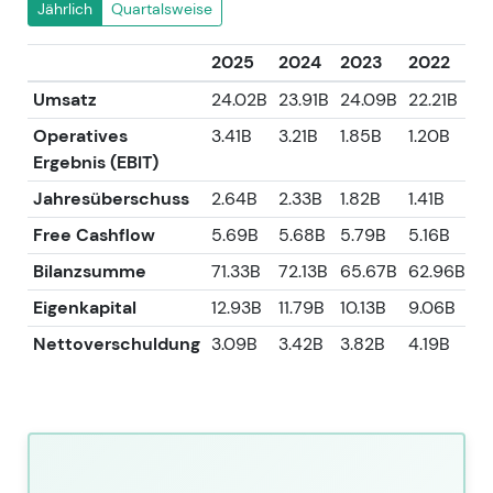
Jährlich
Quartalsweise
2025
2024
2023
2022
2
Umsatz
24.02B
23.91B
24.09B
22.21B
2
Operatives
3.41B
3.21B
1.85B
1.20B
1.
Ergebnis (EBIT)
Jahresüberschuss
2.64B
2.33B
1.82B
1.41B
1.
Free Cashflow
5.69B
5.68B
5.79B
5.16B
4
Bilanzsumme
71.33B
72.13B
65.67B
62.96B
8
Eigenkapital
12.93B
11.79B
10.13B
9.06B
11
Nettoverschuldung
3.09B
3.42B
3.82B
4.19B
3