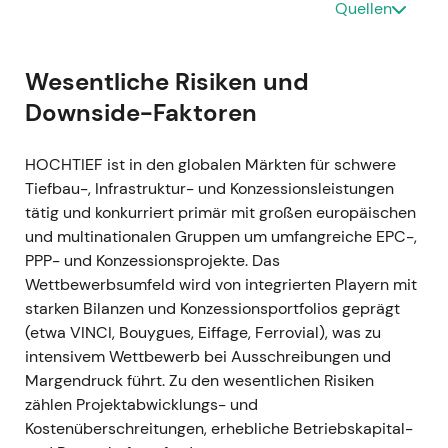
Quellen
GJ 2021
GJ 2021 — Operativer Nettogewinn €454 Mio.
(+26 % ggü. Vorjahr, vergleichbare Basis);
Wesentliche Risiken und
nominaler Nettogewinn €208 Mio. nach einer
Downside-Faktoren
außerordentlichen Belastung von €195 Mio.
aus einem Schiedsverfahren zu einem
HOCHTIEF ist in den globalen Märkten für schwere
Altprojekt in Chile; starke Cashgenerierung
Tiefbau-, Infrastruktur- und Konzessionsleistungen
und Nettoliquidität von rund €556 Mio.;
tätig und konkurriert primär mit großen europäischen
Dividendenvorschlag €1,91 je Aktie
[3]
,
[2]
.
und multinationalen Gruppen um umfangreiche EPC-,
Das operative Kerngeschäft bestätigte die
PPP- und Konzessionsprojekte. Das
Erholungsthese, doch die Chile-Belastung
Wettbewerbsumfeld wird von integrierten Playern mit
sorgte für Kursschwankungen und rückte
starken Bilanzen und Konzessionsportfolios geprägt
Projekt- und Rechtsrisiken aus der
(etwa VINCI, Bouygues, Eiffage, Ferrovial), was zu
Vergangenheit wieder in den Fokus der
intensivem Wettbewerb bei Ausschreibungen und
Investoren.
Margendruck führt. Zu den wesentlichen Risiken
Kursentwicklung: Volatile Seitwärtsbewegung
zählen Projektabwicklungs- und
während der Verarbeitung des Einmaleffekts;
Kostenüberschreitungen, erhebliche Betriebskapital-
der übergeordnete Aufwärtstrend blieb intakt.