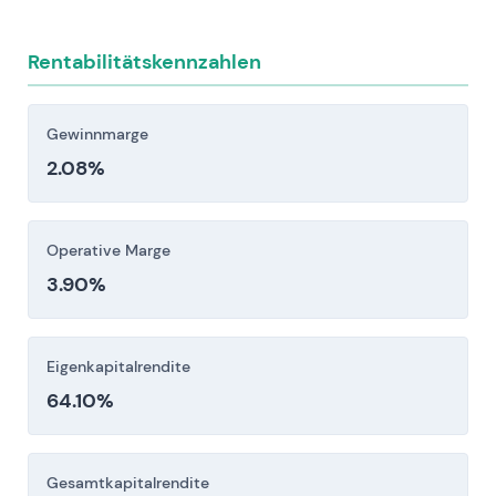
Rahmenbedingungen oder
Konzessionsbedingungen können Rückstände
Rentabilitätskennzahlen
abbauen und Vermögenswerte mindern.
Anleger sollten diese Risikofaktoren vor einer
Gewinnmarge
Investitionsentscheidung sorgfältig berücksichtigen.
2.08%
Operative Marge
3.90%
Eigenkapitalrendite
64.10%
Gesamtkapitalrendite