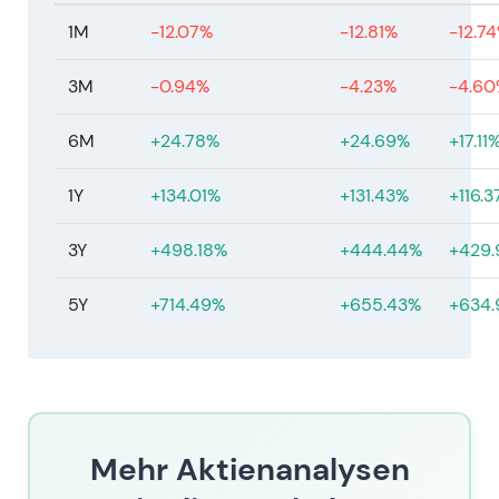
Minderheiten-Streubesitz und möglichen
1M
-12.07%
-12.81%
-12.7
langfristigen Kontrollmaßnahmen gegenüber.
Kursentwicklung: Engere Handelsspannen und
3M
-0.94%
-4.23%
-4.60
geringere Liquidität, der übergeordnete Trend
blieb jedoch positiv.
6M
+24.78%
+24.69%
+17.11
Feb. 2026 — GJ 2025 Ergebnisse
1Y
+134.01%
+131.43%
+116.
Feb. 2026 — HOCHTIEF meldete für GJ 2025
einen operativen Nettogewinn von ca. €789
3Y
+498.18%
+444.44%
+429
Mio. (+26 % ggü. Vorjahr), getragen von
Margenausweitung und weiterhin starker
5Y
+714.49%
+655.43%
+634
Auftragskonvertierung; Pressestimmen hoben
die robuste Nachfrage und selektive
Transaktionsgewinne als Ergebnistreiber
hervor
[60]
,
[58]
.
Die Wachstumsdynamik gewann weiter an
Überzeugungskraft — HOCHTIEF wurde
Mehr Aktienanalysen
zunehmend als qualitativ hochwertigerer und
schneller wachsender Bau- und