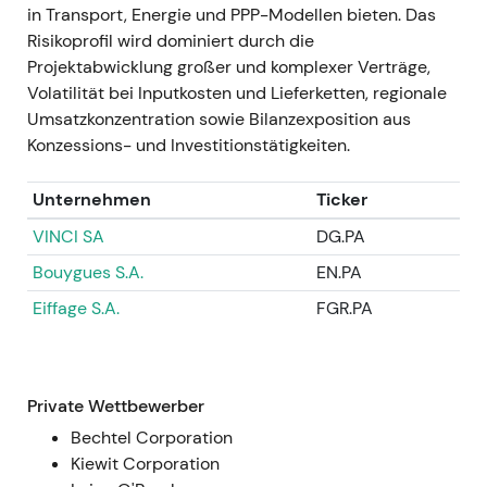
in Transport, Energie und PPP-Modellen bieten. Das
Nachricht, anschließend Konsolidierung in
Risikoprofil wird dominiert durch die
einer Seitwärtsrange als Reaktion auf den
Projektabwicklung großer und komplexer Verträge,
reduzierten Streubesitz.
Volatilität bei Inputkosten und Lieferketten, regionale
Umsatzkonzentration sowie Bilanzexposition aus
GJ 2022
Konzessions- und Investitionstätigkeiten.
GJ 2022 — Operativer Nettogewinn rund
€522 Mio. (Verbesserung ggü. Vorjahr);
Unternehmen
Ticker
nominaler Nettogewinn ca. €482 Mio.; Free
Cashflow deutlich erholt; Dividende auf ca.
VINCI SA
DG.PA
€4,00 je Aktie angehoben, während die
Bouygues S.A.
EN.PA
Integration voranschritt
[8]
,
[47]
.
Eiffage S.A.
FGR.PA
Die Ergebnisse bestätigten die
Konsolidierungsstrategie rund um CIMIC und
verschoben die Investorenwahrnehmung weg
von reiner Erholung hin zu disziplinierter
Private Wettbewerber
Wertschöpfung.
Bechtel Corporation
Kursentwicklung: Fortsetzung des
Kiewit Corporation
Aufwärtstrends, da Unsicherheiten aus