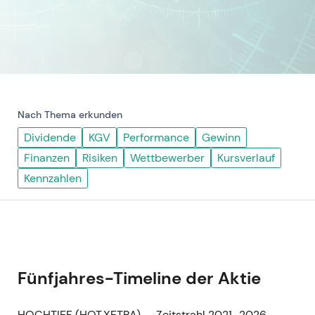
Nach Thema erkunden
Dividende
KGV
Performance
Gewinn
Finanzen
Risiken
Wettbewerber
Kursverlauf
Kennzahlen
Fünfjahres-Timeline der Aktie
HOCHTIEF (HOT.XETRA) — Zeitstrahl 2021–2026