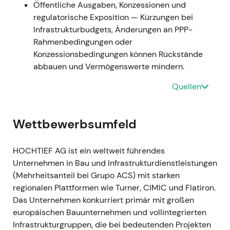
Öffentliche Ausgaben, Konzessionen und
Übernahme- und Verwässerungsphase;
regulatorische Exposition — Kürzungen bei
anschließende Erholung nach Abschluss, als
Infrastrukturbudgets, Änderungen an PPP-
die erwarteten Synergien eingepreist wurden.
Rahmenbedingungen oder
Konzessionsbedingungen können Rückstände
15. Sep. 2022 — Atlantia-Anteilsverkauf
abbauen und Vermögenswerte mindern.
an ACS
Quellen
15. Sep. 2022 — Atlantia veräußerte ihren
14,46-%-Anteil an HOCHTIEF für €577,8 Mio.
an ACS; der effektive ACS-Anteil stieg damit
Wettbewerbsumfeld
auf rund ~68 % (ohne eigene Aktien)
[15]
,
[18]
,
[21]
.
HOCHTIEF AG ist ein weltweit führendes
Der Markt bewertete die Aktie neu unter dem
Unternehmen in Bau und Infrastrukturdienstleistungen
Gesichtspunkt einer stärkeren ACS-Kontrolle
(Mehrheitsanteil bei Grupo ACS) mit starken
— weniger Streubesitz und Liquidität, dafür
regionalen Plattformen wie Turner, CIMIC und Flatiron.
klarere strategische Ausrichtung; die
Das Unternehmen konkurriert primär mit großen
Möglichkeit eines Squeeze-outs hielt Einzug in
europäischen Bauunternehmen und vollintegrierten
die Investitionsthese.
Infrastrukturgruppen, die bei bedeutenden Projekten
Kursentwicklung: Positiver Kurssprung auf die