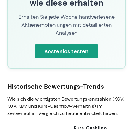
wie diese erhalten
Konzessionskonzern unter ACS
wahrgenommen; die Investorendiskussion
Erhalten Sie jede Woche handverlesene
drehte sich um die Nachhaltigkeit des
Aktienempfehlungen mit detaillierten
Wachstums versus die Dynamik der
Analysen
Muttergesellschaftskontrolle.
Kursentwicklung: Deutliche Rallye nach
Veröffentlichung der Zahlen; Fortsetzung des
Kostenlos testen
mehrjährigen Aufwärtstrends.
11. Jul. 2026 — Aktueller Kurs
Aktueller Kurs per 11.07.2026: 455,2.
Historische Bewertungs-Trends
Der Kurs spiegelt mehrere Jahre operativer
Verbesserungen, einen Rekord-
Wie sich die wichtigsten Bewertungskennzahlen (KGV,
Auftragsbestand, Margenausweitung und den
KUV, KBV und Kurs-Cashflow-Verhältnis) im
reduzierten Streubesitz unter ACS wider; der
Zeitverlauf im Vergleich zu heute entwickelt haben.
Markt bewertet die konsolidierte Größe und
Cashgenerierung mit einem Aufschlag,
Kurs-Cashflow-
während die Diskussion über