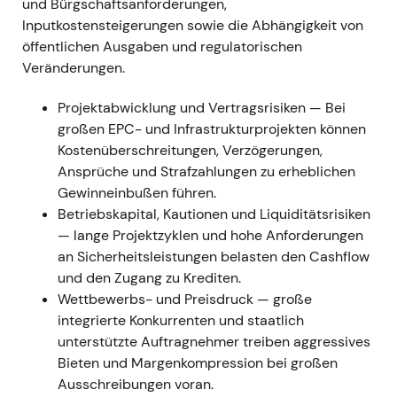
und Bürgschaftsanforderungen,
Inputkostensteigerungen sowie die Abhängigkeit von
Feb–Jun 2022 — CIMIC-Übernahme
öffentlichen Ausgaben und regulatorischen
(Australien)
Veränderungen.
23. Feb.–10. Jun. 2022 — HOCHTIEF initiierte
und vollendete ein außerbörsliches
Projektabwicklung und Vertragsrisiken — Bei
Übernahmeangebot für den verbleibenden
großen EPC- und Infrastrukturprojekten können
CIMIC-Streubesitz zu AUD 22 je Aktie
Kostenüberschreitungen, Verzögerungen,
(Gesamtvolumen ca. €940 Mio.); zur
Ansprüche und Strafzahlungen zu erheblichen
Finanzierung wurde eine Kapitalerhöhung um
Gewinneinbußen führen.
10 % (~€406 Mio.) durchgeführt
[31]
,
[32]
,
[25]
.
Betriebskapital, Kautionen und Liquiditätsrisiken
Anfängliche Bedenken der Investoren
— lange Projektzyklen und hohe Anforderungen
hinsichtlich Verwässerung und Finanzierung
an Sicherheitsleistungen belasten den Cashflow
wichen einer strategischen Einschätzung: Die
und den Zugang zu Krediten.
vollständige Übernahme vereinfacht die
Wettbewerbs- und Preisdruck — große
Konzernstruktur und verbessert die
integrierte Konkurrenten und staatlich
konsolidierten Margen — der Fokus verschob
unterstützte Auftragnehmer treiben aggressives
sich von Ausführungsrisiken hin zu
Bieten und Margenkompression bei großen
Integrationspotenzialen.
Ausschreibungen voran.
Kursentwicklung: Kursrückgang während der