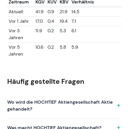
Zeitraum
KGV
KUV
KBV
Verhältnis
Minderheitenliquidität und mögliche weitere
ACS-Maßnahmen anhält.
Aktuell
41.9
0.9
21.9
14.5
Kursentwicklung: Konsolidierung auf erhöhtem
Vor 1 Jahr
17.0
0.4
19.4
7.1
Niveau nach einem ausgeprägten
Vor 3
11.9
0.2
5.3
6.1
Mehrjahrestrend — zu beobachten sind
Jahren
Fortsetzungsmuster oder eine mögliche
Rückkehr zum Mittelwert nach den starken
Vor 5
10.6
0.2
5.8
5.9
Kursgewinnen der vergangenen Jahre.
Jahren
Häufig gestellte Fragen
Wo wird die HOCHTIEF Aktiengesellschaft Aktie
gehandelt?
Die HOCHTIEF Aktiengesellschaft Aktie wird unter
Was macht HOCHTIEF Aktiengesellschaft?