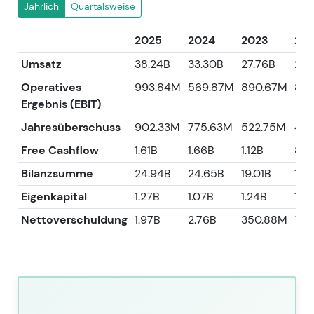
Jährlich
Quartalsweise
2025
2024
2023
20
Umsatz
38.24B
33.30B
27.76B
26.
Operatives
993.84M
569.87M
890.67M
816
Ergebnis (EBIT)
Jahresüberschuss
902.33M
775.63M
522.75M
481
Free Cashflow
1.61B
1.66B
1.12B
863
Bilanzsumme
24.94B
24.65B
19.01B
18.
Eigenkapital
1.27B
1.07B
1.24B
1.13
Nettoverschuldung
1.97B
2.76B
350.88M
1.31