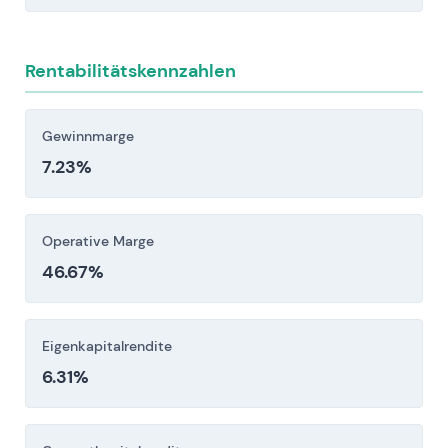
Abhängigkeit von globalen Wafer-Fabriken,
Wachstumsmöglichkeiten und relative Bewertung.
Montage- und Testanlagen sowie
grenzüberschreitenden Lieferketten setzt
Rentabilitätskennzahlen
Infineon Waferengpässen, Exportkontrollen und
Handelsspannungen aus.
Technologie- und Ausführungsrisiken: Der
Gewinnmarge
Übergang zu SiC/GaN, fortschrittliche
7.23%
Packaging- und Integrationstechnologien sowie
die Integration von Akquisitionen erfordern
Operative Marge
erhebliche Investitionen und sichere Umsetzung.
46.67%
Verzögerungen oder Fehlschläge können zu
Marktanteilsverlusten und Margenerosion
führen.
Eigenkapitalrendite
Anleger sollten diese Risikofaktoren vor einer
6.31%
Investitionsentscheidung sorgfältig berücksichtigen.