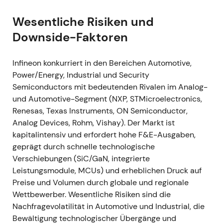
an (neues Werk in Dresden) und hebt
Wesentliche Risiken und
langfristige Ziele an
[16]
,
[19]
,
[22]
.
Downside-Faktoren
Infineon wurde am Markt zunehmend nicht
mehr als akquisitionsgetriebener Konsolidierer
wahrgenommen, sondern als margenstarker
Infineon konkurriert in den Bereichen Automotive,
Marktführer in Power und Automotive;
Power/Energy, Industrial und Security
Bewertungsmultiplikatoren weiteten sich aus
Semiconductors mit bedeutenden Rivalen im Analog-
[16]
,
[22]
.
und Automotive-Segment (NXP, STMicroelectronics,
Starker Aufwärtstrend mit Ausbruch nach
Renesas, Texas Instruments, ON Semiconductor,
oben — Aktie profitierte von mehreren
Analog Devices, Rohm, Vishay). Der Markt ist
Hochstufungen und sichtbarer
kapitalintensiv und erfordert hohe F&E-Ausgaben,
Margenausweitung
[19]
.
geprägt durch schnelle technologische
Verschiebungen (SiC/GaN, integrierte
GJ2023 (per 30. Sep 2023)
Leistungsmodule, MCUs) und erheblichen Druck auf
GJ2023-Umsatz €16,309 Mrd.;
Preise und Volumen durch globale und regionale
Segmentergebnismarge 27,0 %; Management
Wettbewerber. Wesentliche Risiken sind die
hob die Prognose im Jahresverlauf mehrfach
Nachfragevolatilität in Automotive und Industrial, die
an (finale Jahresprognose ca. €16,2 Mrd. nach
Bewältigung technologischer Übergänge und