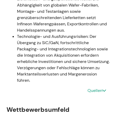
Strukturprogramm „Step Up" an (ca. 1.400
Abhängigkeit von globalen Wafer-Fabriken,
Stellen abgebaut, ca. 1.400 Rollen verlagert —
Montage- und Testanlagen sowie
insgesamt ca. 2.800 betroffene Positionen) zur
grenzüberschreitenden Lieferketten setzt
Wiederherstellung der Wettbewerbsfähigkeit
Infineon Waferengpässen, Exportkontrollen und
[42]
,
[46]
,
[43]
.
Handelsspannungen aus.
Die Wahrnehmung wechselte von
Technologie- und Ausführungsrisiken: Der
ununterbrochenem Wachstum zu zyklischer
Übergang zu SiC/GaN, fortschrittliche
Korrektur und Effizienzoffensive, da die EV-
Packaging- und Integrationstechnologien sowie
und Automobilnachfrage nachgab und die
die Integration von Akquisitionen erfordern
Lagerkorrektur der Branche belastete; Anleger
erhebliche Investitionen und sichere Umsetzung.
reprizierten das Risiko und rückten die
Verzögerungen oder Fehlschläge können zu
Umsetzung der Kostenmaßnahmen in den
Marktanteilsverlusten und Margenerosion
Fokus
[44]
,
[42]
.
führen.
Kursrückgang und Abwärtstrend bis Mitte
2024 bei erhöhter Volatilität infolge von
Quellen
Prognosesenkungen und laufender
Restrukturierung
[42]
.
Wettbewerbsumfeld
11. Sep 2024 — 300-mm-Power-GaN-