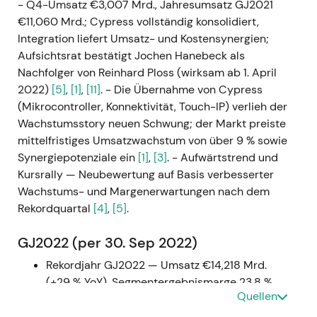
- Q4-Umsatz €3,007 Mrd., Jahresumsatz GJ2021
€11,060 Mrd.; Cypress vollständig konsolidiert,
Integration liefert Umsatz- und Kostensynergien;
Aufsichtsrat bestätigt Jochen Hanebeck als
Nachfolger von Reinhard Ploss (wirksam ab 1. April
2022)
[5]
,
[1]
,
[11]
. - Die Übernahme von Cypress
(Mikrocontroller, Konnektivität, Touch-IP) verlieh der
Wachstumsstory neuen Schwung; der Markt preiste
mittelfristiges Umsatzwachstum von über 9 % sowie
Synergiepotenziale ein
[1]
,
[3]
. - Aufwärtstrend und
Kursrally — Neubewertung auf Basis verbesserter
Wachstums- und Margenerwartungen nach dem
Rekordquartal
[4]
,
[5]
.
GJ2022 (per 30. Sep 2022)
Rekordjahr GJ2022 — Umsatz €14,218 Mrd.
(+29 % YoY), Segmentergebnismarge 23,8 %,
Quellen
Free Cashflow ca. €1,65 Mrd.; Management
kündigt umfangreiches Investitionsprogramm