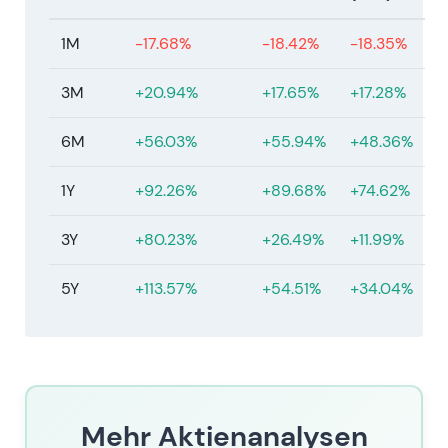
Aufwärtstrend und Rally bis auf dieses Niveau
1M
-17.68%
-18.42%
-18.35%
— Momentum nach dem strategischen
Neustart 2026 wieder aufgenommen.
3M
+20.94%
+17.65%
+17.28%
6M
+56.03%
+55.94%
+48.36%
1Y
+92.26%
+89.68%
+74.62%
3Y
+80.23%
+26.49%
+11.99%
5Y
+113.57%
+54.51%
+34.04%
Mehr Aktienanalysen