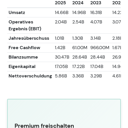
2025
2024
2023
2022
Umsatz
14.66B
14.96B
16.31B
14.22B
Operatives
2.04B
2.54B
4.07B
3.07B
Ergebnis (EBIT)
Jahresüberschuss
1.01B
1.30B
3.14B
2.18B
Free Cashflow
1.42B
61.00M
966.00M
1.67B
Bilanzsumme
30.47B
28.64B
28.44B
26.91B
Eigenkapital
17.05B
17.22B
17.04B
14.94B
Nettoverschuldung
5.86B
3.36B
3.29B
4.61B
Premium freischalten