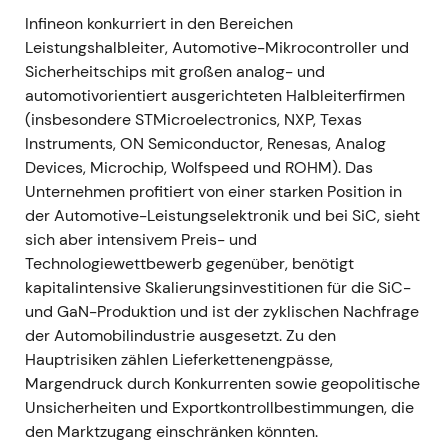
Meilenstein
Infineon konkurriert in den Bereichen
Ankündigung der weltweit ersten 300-mm-
Leistungshalbleiter, Automotive-Mikrocontroller und
Power-GaN-Demonstration — Infineon
Sicherheitschips mit großen analog- und
positioniert sich damit als Innovationsführer in
automotivorientiert ausgerichteten Halbleiterfirmen
GaN und Leistungselektronik
[10]
.
(insbesondere STMicroelectronics, NXP, Texas
Bestätigung der langfristigen
Instruments, ON Semiconductor, Renesas, Analog
Technologieführerschaft und strukturellen
Devices, Microchip, Wolfspeed und ROHM). Das
Wachstumsperspektiven in der
Unternehmen profitiert von einer starken Position in
Leistungselektronik für Rechenzentren und
der Automotive-Leistungselektronik und bei SiC, sieht
Elektrofahrzeuge — trotz kurzfristiger
sich aber intensivem Preis- und
Zyklusbelastung
[10]
.
Technologiewettbewerb gegenüber, benötigt
Positiver fundamentaler Katalysator mit
kapitalintensive Skalierungsinvestitionen für die SiC-
mittelfristig konstruktiver technischer
und GaN-Produktion und ist der zyklischen Nachfrage
Implikation; unterstützt einen späteren
der Automobilindustrie ausgesetzt. Zu den
Ausbruch nach oben, sobald die zyklischen
Hauptrisiken zählen Lieferkettenengpässe,
Gegenwindsituationen nachlassen.
Margendruck durch Konkurrenten sowie geopolitische
Unsicherheiten und Exportkontrollbestimmungen, die
Nov 2024 (GJ2024-Ergebnisse / Step-
den Marktzugang einschränken könnten.