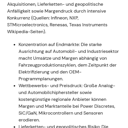
konsekutiven Übertreffungen), getragen von
Akquisitionen, Lieferketten- und geopolitische
anhaltend starker Nachfrage in Automotive,
Anfälligkeit sowie Margendruck durch intensive
Energie und Industrie
[29]
,
[38]
,
[27]
,
[34]
.
Konkurrenz (Quellen: Infineon, NXP,
Infineon festigte die Wahrnehmung als
STMicroelectronics, Renesas, Texas Instruments
„Compounder" — gleichzeitiges Umsatz- und
Wikipedia-Seiten).
Margenwachstum durch hohe Auslastung,
Konzentration auf Endmärkte: Die starke
günstigen Produktmix und Währungseffekte;
Ausrichtung auf Automobil- und Industriesektor
Anleger positionierten sich in Infineon für
macht Umsätze und Margen abhängig von
Elektrifizierungs- und Energiethemen
[29]
,
[27]
.
Fahrzeugproduktionszyklen, dem Zeitpunkt der
Rally mit neuen Hochs — Momentum-Profil, da
Elektrifizierung und den OEM-
Ergebnisse und Prognosen die Wettbewerber
Programmplanungen.
übertrafen
[30]
,
[31]
.
Wettbewerbs- und Preisdruck: Große Analog-
und Automobilchiphersteller sowie
Mai–Aug 2024 (Mitte GJ2024)
kostengünstige regionale Anbieter können
Nachfrage kühlte sich ab; Q3-Umsatz (Apr–
Margen und Marktanteile bei Power Discretes,
Jun) verfehlte die Erwartungen mit ca. €3,70
SiC/GaN, Mikrocontrollern und Sensoren
Mrd.; Management engte die Jahresprognose
erodieren.
auf ca. €15,0 Mrd. ein und kündigte das
Lieferketten- und geopolitisches Risiko: Die