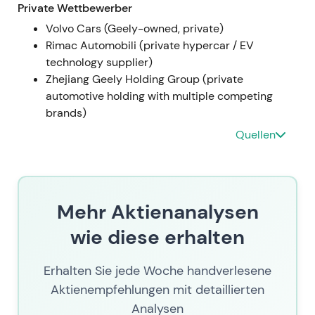
Private Wettbewerber
Rückkehr in eine breitere Konsolidierungsphase.
Volvo Cars (Geely-owned, private)
27. März 2023 — Spatenstich für Rock-Tech-
Rimac Automobili (private hypercar / EV
Konverter in Guben
technology supplier)
Zhejiang Geely Holding Group (private
- Spatenstich für den Lithiumkonverter von Rock
automotive holding with multiple competing
Tech in Guben; gemäß dem Lieferkettenplan sind
brands)
Qualifizierung und Lieferungen an Mercedes'
Quellen
Batteriepartner ab 2026 vorgesehen
[28]
,
[22]
. - Der
Schritt unterstrich die Strategie des Unternehmens,
die Upstream-Versorgung mit Batteriematerialien
zu sichern und europäische Lieferketten zu
Mehr Aktienanalysen
lokalisieren — ein konkretes Zeichen dafür, dass
frühere Vereinbarungen in die Umsetzungsphase
wie diese erhalten
übergegangen waren. - Technisch: Positiver Impuls
für die Elektrifizierungserzählung; die breitere
Erhalten Sie jede Woche handverlesene
Kursentwicklung blieb empfindlich gegenüber
Aktienempfehlungen mit detaillierten
Nachfrage- und Makrodaten.
Analysen