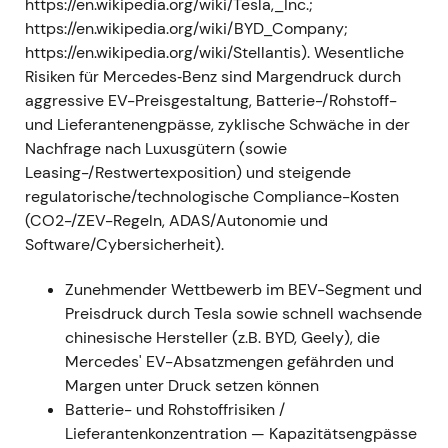
1. Februar 2022 — Daimler wird offiziell zur
https://en.wikipedia.org/wiki/Tesla,_Inc.;
Mercedes-Benz Group AG
https://en.wikipedia.org/wiki/BYD_Company;
https://en.wikipedia.org/wiki/Stellantis). Wesentliche
- Die Daimler AG wurde offiziell in Mercedes-Benz
Risiken für Mercedes‑Benz sind Margendruck durch
Group AG umbenannt; damit war die strategische
aggressive EV-Preisgestaltung, Batterie-/Rohstoff-
Neuausrichtung auf Pkw und Vans formal
und Lieferantenengpässe, zyklische Schwäche in der
abgeschlossen
[4]
,
[3]
. - Die Umbenennung
Nachfrage nach Luxusgütern (sowie
unterstrich die „Pure-Play"-Luxusauto-
Leasing-/Restwertexposition) und steigende
Positionierung und schuf konzernstrategische
regulatorische/technologische Compliance-Kosten
Klarheit; Investoren betrachteten die Gruppe fortan
(CO2-/ZEV-Regeln, ADAS/Autonomie und
als das zentrale Kapitalallokationsvehikel für die
Software/Cybersicherheit).
Mercedes-Pkw-Marken
[4]
. - Technisch: Volatile
Seitwärtsbewegung, während der Markt die neue
Zunehmender Wettbewerb im BEV-Segment und
Konzernstruktur und aufkommende Makrorisiken
Preisdruck durch Tesla sowie schnell wachsende
einpreiste.
chinesische Hersteller (z.B. BYD, Geely), die
Mercedes' EV-Absatzmengen gefährden und
Februar–März 2022 — Russland-Invasion,
Margen unter Druck setzen können
Betriebsunterbrechung und
Batterie- und Rohstoffrisiken /
Lieferkettenprobleme
Lieferantenkonzentration — Kapazitätsengpässe