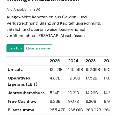
Alle Angaben in EUR
Ausgewählte Kennzahlen aus Gewinn- und
Verlustrechnung, Bilanz und Kapitalflussrechnung.
Jährlich und quartalsweise, basierend auf
veröffentlichten IFRS/GAAP-Abschlüssen.
Jährlich
Quartalsweise
2025
2024
2023
2022
Umsatz
132.21B
145.59B
152.39B
150.0
Operatives
4.87B
12.30B
17.52B
17.85B
Ergebnis (EBIT)
Jahresüberschuss
5.14B
10.21B
14.26B
14.50
Free Cashflow
8.26B
9.07B
6.26B
9.99B
Bilanzsumme
255.47B
265.01B
263.02B
260.0