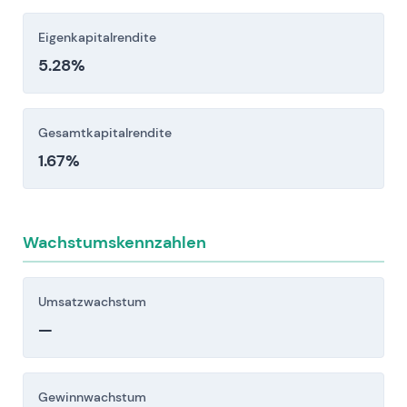
und rechtliche Exposition
Eigenkapitalrendite
Anleger sollten diese Risikofaktoren vor einer
5.28%
Investitionsentscheidung sorgfältig berücksichtigen.
Gesamtkapitalrendite
1.67%
Wachstumskennzahlen
Umsatzwachstum
—
Gewinnwachstum