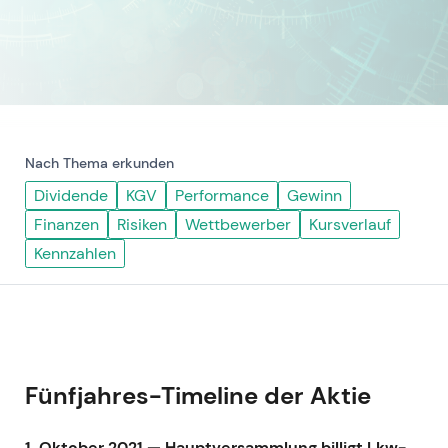
Nach Thema erkunden
Dividende
KGV
Performance
Gewinn
Finanzen
Risiken
Wettbewerber
Kursverlauf
Kennzahlen
Fünfjahres-Timeline der Aktie
1. Oktober 2021 — Hauptversammlung billigt Lkw-