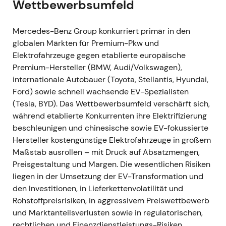
Wettbewerbsumfeld
Rohstoffpartnerschaften (CATL, Rock Tech)
- Mercedes weitete seine Batteriezellen-
Mercedes-Benz Group konkurriert primär in den
Versorgungsvereinbarungen aus — darunter
globalen Märkten für Premium-Pkw und
Aktivitäten rund um CATLs europäisches Angebot
Elektrofahrzeuge gegen etablierte europäische
— und schloss einen verbindlichen Liefervertrag mit
Premium-Hersteller (BMW, Audi/Volkswagen),
Rock Tech Lithium über rund 10.000 Tonnen
internationale Autobauer (Toyota, Stellantis, Hyundai,
batterietaugliches Lithiumhydroxid pro Jahr ab,
Ford) sowie schnell wachsende EV-Spezialisten
nach einer Qualifizierungsphase voraussichtlich ab
(Tesla, BYD). Das Wettbewerbsumfeld verschärft sich,
2026
[29]
,
[22]
,
[23]
. - Das Unternehmen steuerte
während etablierte Konkurrenten ihre Elektrifizierung
gezielt auf mehr vertikale Integration und direktes
beschleunigen und chinesische sowie EV-fokussierte
Rohstoff-Sourcing zu, um den Hochlauf der
Hersteller kostengünstige Elektrofahrzeuge in großem
Elektromobilität abzusichern — ein strategischer
Maßstab ausrollen – mit Druck auf Absatzmengen,
Schritt zur Risikoreduzierung, den Investoren als
Preisgestaltung und Margen. Die wesentlichen Risiken
notwendige Voraussetzung für eine skalierbare
liegen in der Umsetzung der EV-Transformation und
Elektrifizierung werteten. - Technisch: Strukturell
den Investitionen, in Lieferkettenvolatilität und
stützende Narrative für den mittelfristigen Ausblick;
Rohstoffpreisrisiken, in aggressivem Preiswettbewerb
die Kursentwicklung blieb jedoch seitwärts
und Marktanteilsverlusten sowie in regulatorischen,
gerichtet, da Makro- und Nachfrageunsicherheiten
rechtlichen und Finanzdienstleistungs-Risiken.