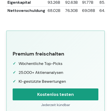
Eigenkapital
93.26B
92.63B
91.77B
85.42
Nettoverschuldung
68.02B
76.30B
69.08B
64.09
Premium freischalten
Wöchentliche Top-Picks
25.000+ Aktienanalysen
KI-gestützte Bewertungen
Kostenlos testen
Jederzeit kündbar