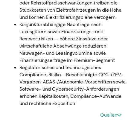
oder Rohstoffpreisschwankungen treiben die
- Nach dem russischen Einmarsch in die Ukraine
Stückkosten von Elektrofahrzeugen in die Höhe
setzte Mercedes-Benz Exporte und die lokale
und können Elektrifizierungspläne verzögern
Produktion in Russland aus, bildete Rückstellungen
Konjunkturabhängige Nachfrage nach
und warnte vor Vermögensrisiken — die betroffenen
Luxusgütern sowie Finanzierungs- und
Russland-Assets wurden mit rund 2,0–2,2 Mrd. Euro
Restwertrisiken — höhere Zinssätze oder
angegeben; gleichzeitig verschärften sich die
wirtschaftliche Abschwünge reduzieren
Engpässe bei Halbleitern und Rohstoffen
[10]
,
[12]
,
Neuwagen- und Leasingvolumina sowie
[9]
. - Der zuvor vorherrschende
Finanzierungserträge im Premium-Segment
Strategieoptimismus wich geopolitischer und
Regulatorisches und technologisches
operativer Vorsicht — Investoren passten ihre
Compliance-Risiko – Beschleunigte CO2-/ZEV-
Risikoeinschätzung bezüglich Produktion,
Vorgaben, ADAS-/Autonomie-Vorschriften sowie
Teileverfügbarkeit und möglicher
Software- und Cybersecurity-Anforderungen
Vermögensverluste entsprechend an
[9]
,
[10]
. -
erhöhen Kapitalkosten, Compliance-Aufwände
Technisch: Erhöhte Volatilität und Kursverluste
und rechtliche Exposition
infolge der eingepreisten geopolitischen und
Quellen
makroökonomischen Schocks.
August–Oktober 2022 — Batterie- und