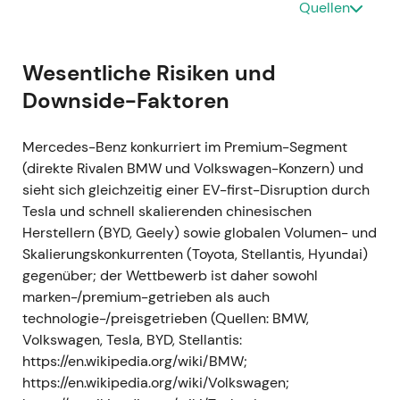
Quellen
November–Dezember 2021 — Vollzug der
Abspaltung und Börsennotierung von Daimler
Truck
Wesentliche Risiken und
Downside-Faktoren
- Der Abspaltungsprozess wurde abgeschlossen
(Eintragung ins Handelsregister Anfang Dezember),
Mercedes-Benz konkurriert im Premium-Segment
und Daimler Truck nahm im Dezember 2021 den
(direkte Rivalen BMW und Volkswagen-Konzern) und
eigenständigen Börsenbetrieb auf
[3]
,
[7]
. - Mit der
sieht sich gleichzeitig einer EV-first-Disruption durch
Trennung vom Nutzfahrzeuggeschäft positionierte
Tesla und schnell skalierenden chinesischen
sich Mercedes-Benz als reines Luxus- und
Herstellern (BYD, Geely) sowie globalen Volumen- und
Pkw/Van-Unternehmen; am Tag der Abspaltung
Skalierungskonkurrenten (Toyota, Stellantis, Hyundai)
notierte die Mercedes-Aktie auf einem
gegenüber; der Wettbewerb ist daher sowohl
Mehrjahreshoch, bevor sie sich wieder
marken-/premium-getrieben als auch
zurückbildete
[1]
,
[3]
. - Technisch: Kursspitze zum
technologie-/preisgetrieben (Quellen: BMW,
Zeitpunkt der Abspaltung auf Mehrjahreshoch,
Volkswagen, Tesla, BYD, Stellantis:
gefolgt von einem moderaten Rücksetzer und
https://en.wikipedia.org/wiki/BMW;
einsetzender Konsolidierung.
https://en.wikipedia.org/wiki/Volkswagen;