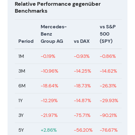
Relative Performance gegenüber
Benchmarks
Gesamtjahr 2024 — Nachfrageschwäche,
Anpassungen im EV-Plan und Neubewertung
Mercedes-
vs S&P
- Die Berichterstattung für das Gesamtjahr 2024
Benz
500
zeigte einen Rückgang des Konzern-EBIT auf 13,6
Period
Group AG
vs DAX
(SPY)
Mrd. Euro sowie der Umsätze auf 145,6 Mrd. Euro,
verglichen mit einem EBIT von 19,7 Mrd. Euro und
1M
-0.19%
-0.93%
-0.86%
Umsätzen von 152,4 Mrd. Euro im Jahr 2023;
Mercedes verlangsamte oder justierte einige
3M
-10.96%
-14.25%
-14.62%
Batterieausbauvorhaben als Reaktion auf
schwächere EV-Nachfrage und veränderte
6M
-18.64%
-18.73%
-26.31%
Marktbedingungen
[53]
,
[27]
. - Das Unternehmen
trat in eine Neubewertungsphase ein: Investoren
1Y
-12.29%
-14.87%
-29.93%
rückten von einer wachstumsorientierten
Bewertung ab und fokussierten sich stärker auf
3Y
-21.97%
-75.71%
-90.21%
Cashgenerierung, Margen und das Tempo der EV-
Transformation. - Technisch: Klarer Abwärtstrend
5Y
+2.86%
-56.20%
-76.67%
durch das Jahr 2024 mit anschließendem Handel in