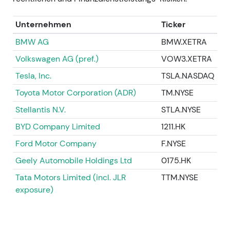
die strategischen Fortschritte überlagerten
[22]
,
[29]
.
Unternehmen
Ticker
26. Oktober 2022 — Entscheidung zum Russland-
BMW AG
BMW.XETRA
Rückzug (Verkauf an lokalen Käufer angekündigt)
Volkswagen AG (pref.)
VOW3.XETRA
Tesla, Inc.
TSLA.NASDAQ
- Mercedes-Benz gab bekannt, den russischen
Markt zu verlassen und die lokalen
Toyota Motor Corporation (ADR)
TM.NYSE
Tochtergesellschaften an einen russischen Investor
Stellantis N.V.
STLA.NYSE
zu veräußern (Vereinbarung mit Avtodom
angekündigt), nachdem der Betrieb bereits früher
BYD Company Limited
1211.HK
im Jahr eingestellt worden war
[20]
,
[9]
. - Der
Ford Motor Company
F.NYSE
Rückzug aus Russland beseitigte eine wesentliche
Geely Automobile Holdings Ltd
0175.HK
geopolitische Belastung, zog aber
Einmalbelastungen nach sich und beschleunigte die
Tata Motors Limited (incl. JLR
TTM.NYSE
Bereinigung der Bilanz; Investoren werteten den
exposure)
Schritt als Abbau eines bislang ungelösten
Restrisikos. - Technisch: Kurzfristige Volatilität im
Umfeld der Sonderbelastungen, anschließend