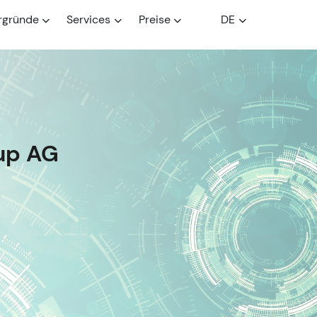
rgründe
Services
Preise
DE
up AG