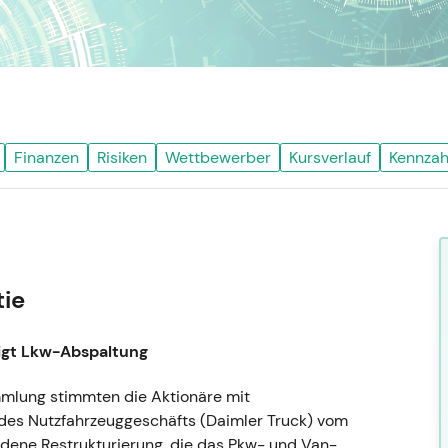
Finanzen
Risiken
Wettbewerber
Kursverlauf
Kennzah
tie
igt Lkw-Abspaltung
mlung stimmten die Aktionäre mit
 des Nutzfahrzeuggeschäfts (Daimler Truck) vom
ndene Restrukturierung, die das Pkw- und Van-