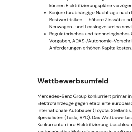
Kursverluste infolge der eingepreisten ge
können Elektrifizierungspläne verzöge
Konjunkturabhängige Nachfrage nach 
August–Oktober 2022 — Batterie- und Ro
Restwertrisiken — höhere Zinssätze o
Neuwagen- und Leasingvolumina sowi
- Mercedes weitete seine Batteriezellen-V
Regulatorisches und technologisches
Aktivitäten rund um CATLs europäisches An
Vorgaben, ADAS-/Autonomie-Vorschrif
Liefervertrag mit Rock Tech Lithium über r
Anforderungen erhöhen Kapitalkosten
Lithiumhydroxid pro Jahr ab, nach einer Qu
[22]
,
[23]
. - Das Unternehmen steuerte geziel
Rohstoff-Sourcing zu, um den Hochlauf der 
Schritt zur Risikoreduzierung, den Investor
Wettbewerbsumfeld
skalierbare Elektrifizierung werteten. - Tech
mittelfristigen Ausblick; die Kursentwicklu
Nachfrageunsicherheiten die strategischen 
Mercedes-Benz Group konkurriert primär i
Elektrofahrzeuge gegen etablierte europäi
26. Oktober 2022 — Entscheidung zum Ru
internationale Autobauer (Toyota, Stellanti
angekündigt)
Spezialisten (Tesla, BYD). Das Wettbewerbsu
Konkurrenten ihre Elektrifizierung beschleu
- Mercedes-Benz gab bekannt, den russisch
kostengünstige Elektrofahrzeuge in großem