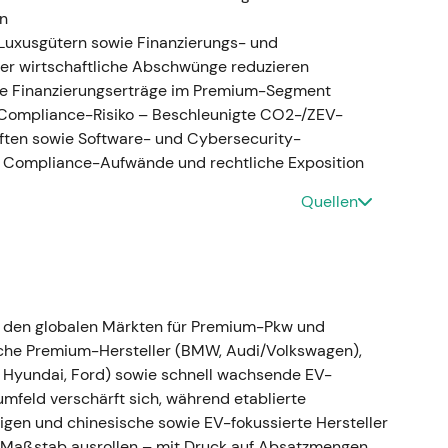
opolitischen und makroökonomischen Schocks.
rn
Luxusgütern sowie Finanzierungs- und
hstoffpartnerschaften (CATL, Rock Tech)
der wirtschaftliche Abschwünge reduzieren
e Finanzierungserträge im Premium-Segment
ersorgungsvereinbarungen aus — darunter
 Compliance-Risiko – Beschleunigte CO2-/ZEV-
gebot — und schloss einen verbindlichen
ten sowie Software- und Cybersecurity-
und 10.000 Tonnen batterietaugliches
, Compliance-Aufwände und rechtliche Exposition
alifizierungsphase voraussichtlich ab 2026
[29]
,
Quellen
t auf mehr vertikale Integration und direktes
Elektromobilität abzusichern — ein strategischer
en als notwendige Voraussetzung für eine
nisch: Strukturell stützende Narrative für den
ng blieb jedoch seitwärts gerichtet, da Makro- und
Fortschritte überlagerten
[22]
,
[29]
.
n den globalen Märkten für Premium-Pkw und
sche Premium-Hersteller (BMW, Audi/Volkswagen),
ssland-Rückzug (Verkauf an lokalen Käufer
s, Hyundai, Ford) sowie schnell wachsende EV-
mfeld verschärft sich, während etablierte
nigen und chinesische sowie EV-fokussierte Hersteller
en Markt zu verlassen und die lokalen
 Maßstab ausrollen – mit Druck auf Absatzmengen,