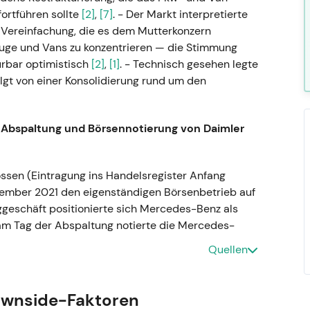
ortführen sollte
[2]
,
[7]
. - Der Markt interpretierte
e Vereinfachung, die es dem Mutterkonzern
uge und Vans zu konzentrieren — die Stimmung
ürbar optimistisch
[2]
,
[1]
. - Technisch gesehen legte
olgt von einer Konsolidierung rund um den
Abspaltung und Börsennotierung von Daimler
sen (Eintragung ins Handelsregister Anfang
ember 2021 den eigenständigen Börsenbetrieb auf
ggeschäft positionierte sich Mercedes-Benz als
m Tag der Abspaltung notierte die Mercedes-
sich wieder zurückbildete
[1]
,
[3]
. - Technisch:
Quellen
uf Mehrjahreshoch, gefolgt von einem moderaten
.
ownside-Faktoren
 zur Mercedes-Benz Group AG