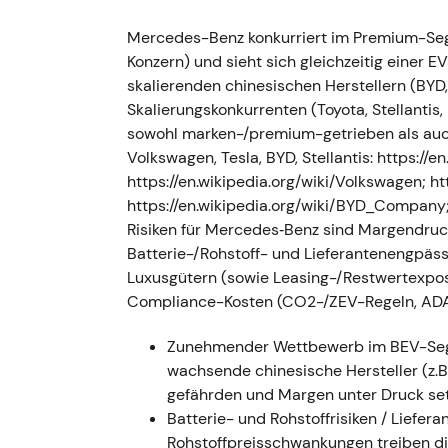
Mercedes-Benz konkurriert im Premium-Se
- Die Daimler AG wurde offiziell in Merce
Konzern) und sieht sich gleichzeitig einer E
strategische Neuausrichtung auf Pkw und 
skalierenden chinesischen Herstellern (BYD
Umbenennung unterstrich die „Pure-Play"-L
Skalierungskonkurrenten (Toyota, Stellanti
konzernstrategische Klarheit; Investoren be
sowohl marken-/premium-getrieben als auch
Kapitalallokationsvehikel für die Mercede
Volkswagen, Tesla, BYD, Stellantis: https://
Seitwärtsbewegung, während der Markt di
https://en.wikipedia.org/wiki/Volkswagen; htt
Makrorisiken einpreiste.
https://en.wikipedia.org/wiki/BYD_Company; h
Februar–März 2022 — Russland-Invasion,
Risiken für Mercedes‑Benz sind Margendruc
Lieferkettenprobleme
Batterie-/Rohstoff- und Lieferantenengpäs
Luxusgütern (sowie Leasing-/Restwertexpos
- Nach dem russischen Einmarsch in die Uk
Compliance-Kosten (CO2-/ZEV-Regeln, ADA
Produktion in Russland aus, bildete Rückst
betroffenen Russland-Assets wurden mit run
Zunehmender Wettbewerb im BEV-Segm
verschärften sich die Engpässe bei Halblei
wachsende chinesische Hersteller (z.
vorherrschende Strategieoptimismus wich g
gefährden und Margen unter Druck se
Investoren passten ihre Risikoeinschätzung 
Batterie- und Rohstoffrisiken / Liefe
möglicher Vermögensverluste entsprechen
Rohstoffpreisschwankungen treiben di