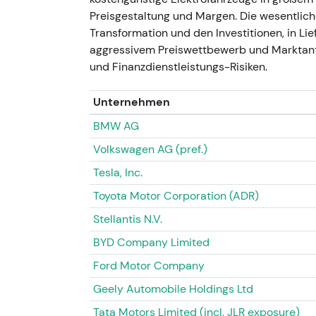
Tochtergesellschaften an einen russischen
Preisgestaltung und Margen. Die wesentlich
angekündigt), nachdem der Betrieb bereits 
Transformation und den Investitionen, in Lief
Der Rückzug aus Russland beseitigte eine w
aggressivem Preiswettbewerb und Marktantei
Einmalbelastungen nach sich und beschleuni
und Finanzdienstleistungs-Risiken.
werteten den Schritt als Abbau eines bislang
Volatilität im Umfeld der Sonderbelastungen
Unternehmen
Konsolidierungsphase.
BMW AG
27. März 2023 — Spatenstich für Rock-T
Volkswagen AG (pref.)
Tesla, Inc.
- Spatenstich für den Lithiumkonverter vo
sind Qualifizierung und Lieferungen an Me
Toyota Motor Corporation (ADR)
[22]
. - Der Schritt unterstrich die Strateg
Stellantis N.V.
Batteriematerialien zu sichern und europäis
Zeichen dafür, dass frühere Vereinbarunge
BYD Company Limited
Technisch: Positiver Impuls für die Elektrif
Ford Motor Company
blieb empfindlich gegenüber Nachfrage- u
Geely Automobile Holdings Ltd
Gesamtjahr 2023 — Starke Profitabilität 
Tata Motors Limited (incl. JLR exposure)