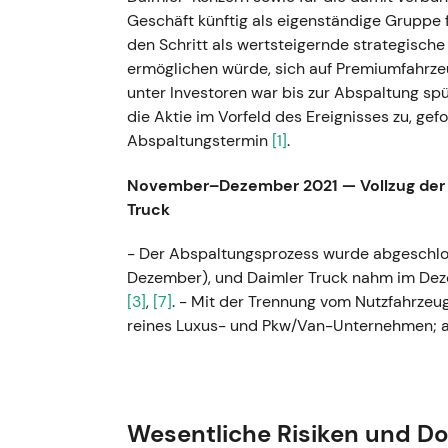
Geschäft künftig als eigenständige Gruppe f
den Schritt als wertsteigernde strategisch
ermöglichen würde, sich auf Premiumfahrze
unter Investoren war bis zur Abspaltung sp
die Aktie im Vorfeld des Ereignisses zu, gef
Abspaltungstermin
[1]
.
November–Dezember 2021 — Vollzug der 
Truck
- Der Abspaltungsprozess wurde abgeschlos
Dezember), und Daimler Truck nahm im Dez
[3]
,
[7]
. - Mit der Trennung vom Nutzfahrzeu
reines Luxus- und Pkw/Van-Unternehmen; a
Aktie auf einem Mehrjahreshoch, bevor sie 
Kursspitze zum Zeitpunkt der Abspaltung a
Rücksetzer und einsetzender Konsolidierung
Wesentliche Risiken und D
1. Februar 2022 — Daimler wird offiziell