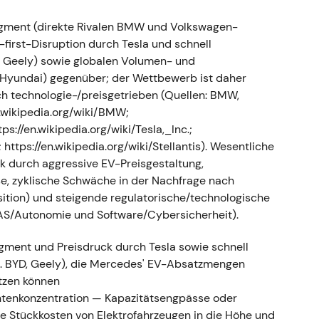
gment (direkte Rivalen BMW und Volkswagen-
des-Benz Group AG umbenannt; damit war die
V-first-Disruption durch Tesla und schnell
Vans formal abgeschlossen
[4]
,
[3]
. - Die
, Geely) sowie globalen Volumen- und
uxusauto-Positionierung und schuf
s, Hyundai) gegenüber; der Wettbewerb ist daher
trachteten die Gruppe fortan als das zentrale
 technologie-/preisgetrieben (Quellen: BMW,
s-Pkw-Marken
[4]
. - Technisch: Volatile
en.wikipedia.org/wiki/BMW;
e neue Konzernstruktur und aufkommende
ps://en.wikipedia.org/wiki/Tesla,_Inc.;
ttps://en.wikipedia.org/wiki/Stellantis). Wesentliche
 Betriebsunterbrechung und
k durch aggressive EV-Preisgestaltung,
se, zyklische Schwäche in der Nachfrage nach
ition) und steigende regulatorische/technologische
raine setzte Mercedes-Benz Exporte und die lokale
S/Autonomie und Software/Cybersicherheit).
ellungen und warnte vor Vermögensrisiken — die
d 2,0–2,2 Mrd. Euro angegeben; gleichzeitig
ent und Preisdruck durch Tesla sowie schnell
tern und Rohstoffen
[10]
,
[12]
,
[9]
. - Der zuvor
B. BYD, Geely), die Mercedes' EV-Absatzmengen
eopolitischer und operativer Vorsicht —
tzen können
bezüglich Produktion, Teileverfügbarkeit und
rantenkonzentration — Kapazitätsengpässe oder
d an
[9]
,
[10]
. - Technisch: Erhöhte Volatilität und
e Stückkosten von Elektrofahrzeugen in die Höhe und