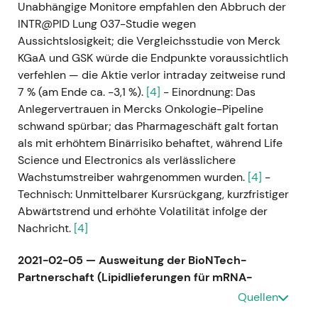
Unabhängige Monitore empfahlen den Abbruch der
INTR@PID Lung 037-Studie wegen
Aussichtslosigkeit; die Vergleichsstudie von Merck
KGaA und GSK würde die Endpunkte voraussichtlich
verfehlen — die Aktie verlor intraday zeitweise rund
7 % (am Ende ca. −3,1 %).
[4]
- Einordnung: Das
Anlegervertrauen in Mercks Onkologie-Pipeline
schwand spürbar; das Pharmageschäft galt fortan
als mit erhöhtem Binärrisiko behaftet, während Life
Science und Electronics als verlässlichere
Wachstumstreiber wahrgenommen wurden.
[4]
-
Technisch: Unmittelbarer Kursrückgang, kurzfristiger
Abwärtstrend und erhöhte Volatilität infolge der
Nachricht.
[4]
2021-02-05 — Ausweitung der BioNTech-
Partnerschaft (Lipidlieferungen für mRNA-
Impfstoffe)
- Ereignis: Merck KGaA vereinbarte, die
Quellen
Lipidlieferungen an BioNTech/Pfizer für den