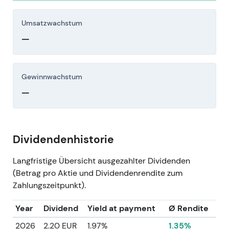
Umsatzwachstum
—
Gewinnwachstum
—
Dividendenhistorie
Langfristige Übersicht ausgezahlter Dividenden
(Betrag pro Aktie und Dividendenrendite zum
Zahlungszeitpunkt).
Year
Dividend
Yield at payment
Ø Rendite
2026
2.20 EUR
1.97%
1.35%