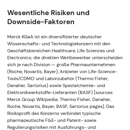
BNT162b2-Impfstoff zu beschleunigen und
auszuweiten, mit dem Ziel erhöhter Liefermengen
Wesentliche Risiken und
bis Ende 2021.
[2]
- Einordnung: Die Rolle des
Downside-Faktoren
Unternehmens als kritischer Life-Science-Zulieferer
im Pandemieumfeld wurde damit untermauert;
Merck KGaA ist ein diversifizierter deutscher
Investoren maßen der anhaltend hohen Nachfrage
Wissenschafts- und Technologiekonzern mit den
nach Laborverbrauchsmaterialien und Reagenzien
Geschäftsbereichen Healthcare, Life Sciences und
zunehmend Bedeutung bei.
[2]
,
[8]
- Technisch:
Electronics; die direkten Wettbewerber unterscheiden
Positiver Impuls für die Kurserholung und
sich je nach Division — große Pharmaunternehmen
Bestandteil des breiteren Aufwärtstrends im Jahr
(Roche, Novartis, Bayer), Anbieter von Life-Science-
2021, getragen von der Life-Science-Nachfrage.
[2]
,
Tools/CDMO und Laborzubehör (Thermo Fisher,
[8]
Danaher, Sartorius) sowie Spezialchemie- und
Elektronikwerkstoffe-Lieferanten (BASF) [sources:
2021-05-04 — Anhebung der Jahresprognose
Merck Group Wikipedia; Thermo Fisher, Danaher,
nach starkem Q1
- Ereignis: Nach einem starken
Roche, Novartis, Bayer, BASF, Sartorius pages]. Das
ersten Quartal (Nettoumsatz 4,63 Mrd. €) hob
Risikoprofil des Konzerns verbindet typische
Merck die Jahresprognose 2021 an — für den
pharmazeutische F&E- und Patent- sowie
Nettoumsatz auf rund 18,5–19,5 Mrd. €, für das
Regulierungsrisiken mit Ausführungs- und
EBITDA pre auf 5,4–5,8 Mrd. € und für den EPS pre