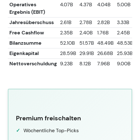
Operatives
4.07B
4.37B
4.04B
5.00B
4
Ergebnis (EBIT)
Jahresüberschuss
2.61B
2.78B
2.82B
3.33B
3
Free Cashflow
2.35B
2.40B
1.76B
2.45B
3
Bilanzsumme
52.10B
51.57B
48.49B
48.53B
4
Eigenkapital
28.59B
29.91B
26.68B
25.93B
2
Nettoverschuldung
9.23B
8.12B
7.96B
9.00B
9
Premium freischalten
Wöchentliche Top-Picks