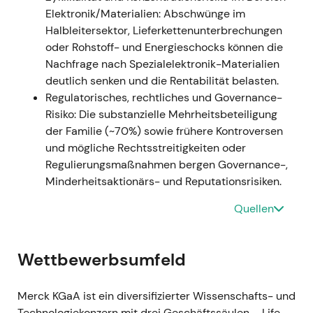
Elektronik/Materialien: Abschwünge im
Standbbeinen — Life Science, Healthcare-Launches
Halbleitersektor, Lieferkettenunterbrechungen
und Semiconductor Solutions; Investoren begannen,
oder Rohstoff- und Energieschocks können die
die Aktie eher als Compounder denn als zyklischen
Nachfrage nach Spezialelektronik-Materialien
Chemiewert zu betrachten.
[8]
- Technisch: Kräftige
deutlich senken und die Rentabilität belasten.
Kursrally und anhaltender Aufwärtstrend bis Mitte
Regulatorisches, rechtliches und Governance-
2021, da die Ergebnisse die Erwartungen übertrafen.
Risiko: Die substanzielle Mehrheitsbeteiligung
[8]
der Familie (~70%) sowie frühere Kontroversen
und mögliche Rechtsstreitigkeiten oder
2021-09-20 — Großinvestition im
Regulierungsmaßnahmen bergen Governance-,
Elektronikbereich angekündigt
- Ereignis: Merck
Minderheitsaktionärs- und Reputationsrisiken.
kündigte an, bis 2025 mehr als 3 Mrd. € (ca. 3,5
Mrd. USD) in das Elektronikgeschäft zu investieren
Quellen
— für den Kapazitätsausbau, Forschung und
Entwicklung sowie mögliche Zukäufe im Halbleiter-
und Displaybereich.
[10]
- Einordnung: Das
Wettbewerbsumfeld
Unternehmen signalisierte eine bewusste
Diversifizierung mit Exposure in strukturell
Merck KGaA ist ein diversifizierter Wissenschafts- und
wachsende Märkte; Investoren sahen darin ein
Technologiekonzern mit drei Geschäftssäulen – Life