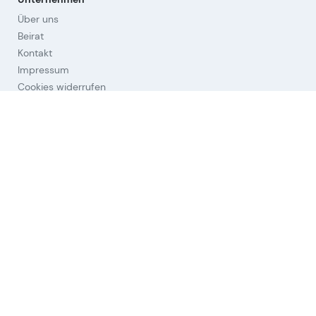
Über uns
Beirat
Kontakt
Impressum
Cookies widerrufen
Hilfestellungen
Fragen & Antworten
Orientierung
Strategien
Links
Nutzungsbedingungen (AGB)
Datenschutz
Aktien-Universum
Allgemeine
© Leeway