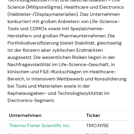
kapitalintensiveres, zyklisches Wachstandbein, das
Science (MilliporeSigma), Healthcare und Electronics
den Life-Science-Bereich ergänzt.
[10]
- Technisch:
(Halbleiter-/Displaymaterialien). Das Unternehmen
Positiver Katalysator, der den Aufwärtstrend 2021
konkurriert mit großen Anbietern von Life-Science-
stützte; zeitweise Volatilität rund um die
Tools und CDMOs sowie mit Spezialchemie-
Kapitalausgaben-Guidance, strukturell jedoch
Herstellern und großen Pharmaunternehmen. Die
unterstützend.
[10]
Portfoliodiversifizierung bietet Stabilität, gleichzeitig
ist der Konzern aber zyklischen Endmärkten
2021-09-30 — Einvernehmliche Beendigung der
ausgesetzt. Die wesentlichen Risiken liegen in der
Bintrafusp-alfa-Zusammenarbeit mit GSK
-
Nachfragevolatilität im Life-Science-Geschäft, in
Ereignis: Merck und GSK beendeten ihre Bintrafusp-
klinischen und F&E-Rückschlägen im Healthcare-
alfa-Kooperation im gegenseitigen Einvernehmen;
Bereich, in intensivem Wettbewerb und Konsolidierung
Meilensteinzahlungen wurden keine geleistet,
bei Tools und Materialien sowie in der
künftige Verpflichtungen bestehen nicht mehr.
[9]
-
Kapitalausgaben- und Technologiezyklizität im
Einordnung: Ein wesentliches klinisches Binärrisiko
Electronics-Segment.
entfiel; Investoren richteten ihre
Bewertungsüberlegungen stärker auf das
Unternehmen
Ticker
organische Wachstum in Life Science und
Electronics aus, anstatt auf Pipeline-Upside aus
Thermo Fisher Scientific Inc.
TMO.NYSE
diesem Programm zu setzen.
[9]
,
[8]
- Technisch: