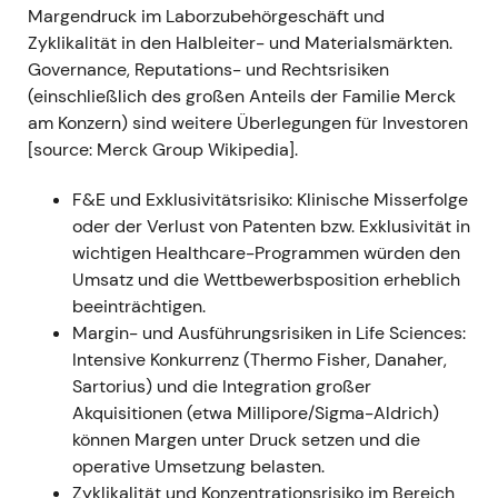
Margendruck im Laborzubehörgeschäft und
auf 7,50–8,20 €.
[3]
- Einordnung: Die
Zyklikalität in den Halbleiter- und Materialsmärkten.
Marktstimmung drehte hin zu einer beschleunigten
Governance, Reputations- und Rechtsrisiken
Wachstumsgeschichte; Investoren kauften die
(einschließlich des großen Anteils der Familie Merck
These, dass alle drei Geschäftsbereiche
am Konzern) sind weitere Überlegungen für Investoren
überdurchschnittliche Ergebnisse nachhaltig liefern
[source: Merck Group Wikipedia].
könnten.
[3]
,
[8]
- Technisch: Anhaltender
Aufwärtstrend, da die Prognoseanhebungen
F&E und Exklusivitätsrisiko: Klinische Misserfolge
sukzessive eingepreist wurden.
[3]
oder der Verlust von Patenten bzw. Exklusivität in
wichtigen Healthcare-Programmen würden den
2021 Q2 (berichtet Mai/August 2021) — Starke
Umsatz und die Wettbewerbsposition erheblich
operative Ergebnisse und erneut angehobener
beeinträchtigen.
Ausblick
- Ereignis: Der Konzernumsatz stieg im
Margin- und Ausführungsrisiken in Life Sciences:
zweiten Quartal um 18,2 % auf 4,9 Mrd. €, das
Intensive Konkurrenz (Thermo Fisher, Danaher,
EBITDA pre legte um 46,7 % auf 1,6 Mrd. € zu, der
Sartorius) und die Integration großer
EPS pre um 72,3 % auf 2,24 €; die Jahresprognose
Akquisitionen (etwa Millipore/Sigma-Aldrich)
2021 wurde erneut angehoben (Umsatz 18,8–19,7
können Margen unter Druck setzen und die
Mrd. €; EBITDA pre 5,6–6,0 Mrd. €).
[8]
-
operative Umsetzung belasten.
Einordnung: Merck festigte seinen Ruf als
Zyklikalität und Konzentrationsrisiko im Bereich
Wachstumsunternehmen mit mehreren