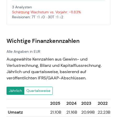
3 Analysten
Schätzung Wachstum vs. Vorjahr: -11.83%
Revisionen: 7T ↑1 ↓0 · 30T ↑1 ↓2
Wichtige Finanzkennzahlen
Alle Angaben in EUR
Ausgewählte Kennzahlen aus Gewinn- und
Verlustrechnung, Bilanz und Kapitalflussrechnung.
Jährlich und quartalsweise, basierend auf
veröffentlichten IFRS/GAAP-Abschlüssen.
Jährlich
Quartalsweise
2025
2024
2023
2022
2
Umsatz
21.10B
21.16B
20.99B
22.23B
1