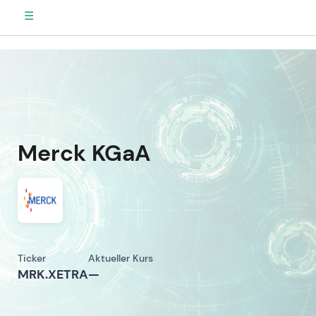
☰
Merck KGaA
Ticker
Aktueller Kurs
MRK.XETRA
—