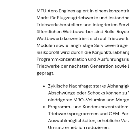
honorierten den operativen Hebel und de
MTU Aero Engines agiert in einem konzentrie
deutlich konstruktiver.
[7]
,
[9]
- Charttechnik
Markt für Flugzeugtriebwerke und Instandh
andauernden Aufwärtstrends.
Triebwerksherstellern und integrierten Serv
öffentlichen Wettbewerber sind Rolls-Royce
### Juli 2023 — PW1100G (Pratt & Whitney)
Wettbewerb konzentriert sich auf Triebwer
(Branchenschock) - Ereignis: Pratt & Whitn
Modulen sowie langfristige Serviceverträg
Bauteilen der PW1100G-Familie bekannt; be
Risikoprofil wird durch die Konjunkturabhän
angeordnet (anfänglich rund 1.200 Triebwer
Programmkonzentration und Ausführungsrisi
Werkstattbesuche auslöste. MTU, als Risi
Triebwerke der nächsten Generation sowie L
bedeutender GTF-MRO- und Montageteilnehm
geprägt.
Presseberichten zufolge könnte MTU durch 
von rund 1 Mrd. € erleiden.
[61]
,
[58]
,
[57]
- E
Zyklische Nachfrage: starke Abhängigke
scharf auf Risikobetrachtung um — das Prob
Abschwünge oder Schocks können zu V
haftungsrechtliche Unsicherheiten für die 
niedrigeren MRO-Volumina und Marge
exponiert (Haftung) und als Nutznießer (
Programm- und Kundenkonzentration: 
Investorenmeinungsverschiedenheiten und er
Triebwerksprogrammen und OEM-Partn
Kursrückgang und hohe Volatilität, während
Auswahlmöglichkeiten, erhebliche Ve
Umsatz erheblich reduzieren.
### Dezember 2023 — Regulatorische Eskal