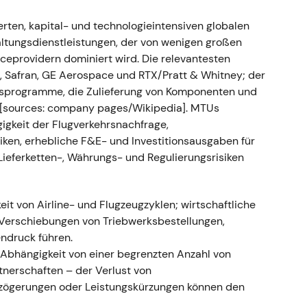
n verbesserten OEM/MRO-Mix; die Stimmung wurde
rten, kapital- und technologieintensiven globalen
: Kräftige Rally / Fortsetzung des mehrere Quartale
altungsdienstleistungen, der von wenigen großen
iceprovidern dominiert wird. Die relevantesten
, Safran, GE Aerospace und RTX/Pratt & Whitney; der
: Verunreinigung durch Metallpulver entdeckt
ksprogramme, die Zulieferung von Komponenten und
ey gab eine Verunreinigung durch Metallpulver in
e [sources: company pages/Wikipedia]. MTUs
schleunigte Inspektionen und Rückrufe wurden
gigkeit der Flugverkehrsnachfrage,
ke, später ausgeweitet), was umfangreiche
ken, erhebliche F&E- und Investitionsausgaben für
ko- und Umsatzpartner im GTF-Programm sowie
ieferketten-, Währungs- und Regulierungsrisiken
er, wies auf mögliche Haftungsrisiken hin;
die Störung einen Schaden in der Größenordnung
inordnung: Die Marktwahrnehmung schwenkte
it von Airline- und Flugzeugzyklen; wirtschaftliche
lem verband regulatorische, operative und
erschiebungen von Triebwerksbestellungen,
Programmpartner; MTU wurde gleichzeitig als
ndruck führen.
höheres MRO-Aufkommen) gesehen, was zu
Abhängigkeit von einer begrenzten Anzahl von
höhter Volatilität führte.
[57]
,
[58]
- Charttechnik:
erschaften – der Verlust von
 Investoren den Schock verarbeiteten.
rzögerungen oder Leistungskürzungen können den
ation (FAA-Vorschläge) - Ereignis: Die FAA