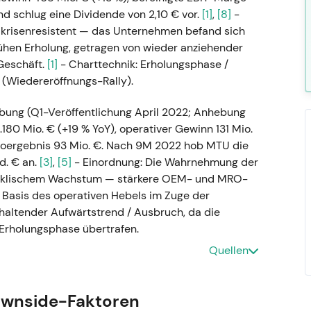
nd schlug eine Dividende von 2,10 € vor.
[1]
,
[8]
-
 krisenresistent — das Unternehmen befand sich
hen Erholung, getragen von wieder anziehender
Geschäft.
[1]
- Charttechnik: Erholungsphase /
(Wiedereröffnungs-Rally).
ung (Q1-Veröffentlichung April 2022; Anhebung
180 Mio. € (+19 % YoY), operativer Gewinn 131 Mio.
ettoergebnis 93 Mio. €. Nach 9M 2022 hob MTU die
d. € an.
[3]
,
[5]
- Einordnung: Die Wahrnehmung der
 zyklischem Wachstum — stärkere OEM- und MRO-
 Basis des operativen Hebels im Zuge der
haltender Aufwärtstrend / Ausbruch, da die
Erholungsphase übertrafen.
Quellen
 Ereignis: MTU meldete ein „Rekordquartal": Q1
iver Gewinn 212 Mio. € (+62 %), Nettoergebnis 157
ten, dass die Ergebnisse die Markterwartungen
ownside-Faktoren
umsdynamik verstärkte sich — Investoren