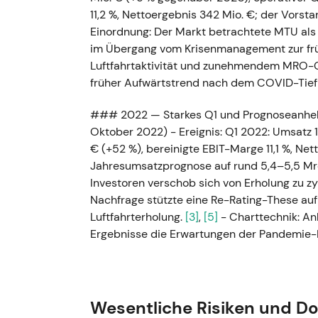
11,2 %, Nettoergebnis 342 Mio. €; der Vorsta
Einordnung: Der Markt betrachtete MTU als
im Übergang vom Krisenmanagement zur frü
Luftfahrtaktivität und zunehmendem MRO-
früher Aufwärtstrend nach dem COVID-Tief 
### 2022 — Starkes Q1 und Prognoseanheb
Oktober 2022) - Ereignis: Q1 2022: Umsatz 1.
€ (+52 %), bereinigte EBIT-Marge 11,1 %, N
Jahresumsatzprognose auf rund 5,4–5,5 Mr
Investoren verschob sich von Erholung zu
Nachfrage stützte eine Re-Rating-These auf
Luftfahrterholung.
[3]
,
[5]
- Charttechnik: An
Ergebnisse die Erwartungen der Pandemie-
### Q1 2023 — Rekordquartal (April 2023) -
2023 Umsatz 1,54 Mrd. € (+31 % YoY), operat
Mio. € (+70 %); Ad-hoc-Meldungen bestätig
Wesentliche Risiken und D
übertrafen.
[7]
,
[9]
- Einordnung: Die Wachst