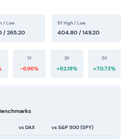
 Ereignis: Der Aktienkurs notiert zum 11. Juli 2026
elt eine mehrjährige Neubewertung nach
h / Low
5Y High / Low
4–GJ2025) wider, mit sichtbarer
 / 265.20
404.80 / 149.20
nose für 2026; der Markt preist sowohl die MRO-
umenserholung ein. - Charttechnik: Mehrjähriger
ch kräftiger Rally — konsistent mit einer
ng.
1Y
3Y
5Y
%
-6.96%
+62.18%
+70.73%
 Benchmarks
vs DAX
vs S&P 500 (SPY)