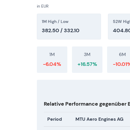
in EUR
### 11. Juli 2026 — Aktueller Kurs 362,10 € -
bei 362,10 €. - Einordnung: Der Kurs spieg
1M High / Low
52W Hig
aufeinanderfolgenden Rekordjahren (GJ202
382.50 / 332.10
404.80
Margenausweitung und einer konkreten Prog
Nachfrageperspektive als auch die OEM-Vol
Aufwärtstrend mit jüngster Konsolidierung na
Wachstums- und Kompounder-Neubewertu
1M
3M
6M
-6.04%
+16.57%
-10.01
Relative Performance gegenüber
Period
MTU Aero Engines AG