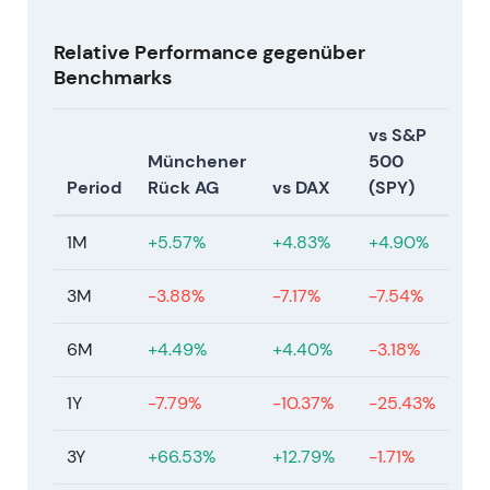
im mittleren einstelligen Milliardenbereich für
den Zeitraum.
[43]
,
[40]
Relative Performance gegenüber
Einschätzung:
Investorenwahrnehmung bis
Benchmarks
Mitte 2026: Munich Re gilt als
cashgenerierender Kapitalrückführungs-
vs S&P
Champion unter den globalen
Münchener
500
Rückversicherern — die Kombination aus
Period
Rück AG
vs DAX
(SPY)
starkem Underwriting, Kapitalanlagetailwind
und aggressiven Rückkäufen sowie
1M
+5.57%
+4.83%
+4.90%
Dividendenerhöhungen festigte das Bild eines
aktionärsfreundlichen Unternehmens mit
3M
-3.88%
-7.17%
-7.54%
defensivem Profil.
[43]
,
[40]
Charttechnik:
Fortsetzung der Rally und
6M
+4.49%
+4.40%
-3.18%
Neubewertung bis in das Jahr 2026 hinein,
getragen von progressiven
1Y
-7.79%
-10.37%
-25.43%
Dividendensteigerungen und substanziellen
Rückkäufen (Momentum bullish bis Mitte
3Y
+66.53%
+12.79%
-1.71%
2026). (abgeleitet)