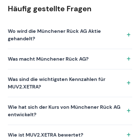
Häufig gestellte Fragen
Wo wird die Münchener Rück AG Aktie
gehandelt?
Die Münchener Rück AG Aktie wird unter dem Ticker
Was macht Münchener Rück AG?
MUV2.XETRA an der Börse XETRA gehandelt. ISIN:
DE0008430026.
Münchener Rück AG ist ein Unternehmen, das sich
Was sind die wichtigsten Kennzahlen für
durch folgende Investment-These auszeichnet:
MUV2.XETRA?
Zu den Kennzahlen von MUV2.XETRA zählen die
Wie hat sich der Kurs von Münchener Rück AG
Bewertung (KGV 9.7, KUV 1.1, KBV 1.9), die Rentabilität
entwickelt?
(Gewinnmarge 10.97%, Eigenkapitalrendite 19.85%)
und das Wachstum (Umsatz —, Gewinn —). Die
Die Aktie von Münchener Rück AG hat über 1 Jahr —,
Marktkapitalisierung beträgt 64.77B EUR. Diese
Wie ist MUV2.XETRA bewertet?
über 3 Jahre — und über 5 Jahre — Rendite erzielt. Die