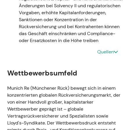
Änderungen bei Solvency II und regulatorischen
Ereignis:
Rechnungslegung ab Januar 2023
Vorgaben, erhöhte Kapitalanforderungen,
nach IFRS 9 / IFRS 17; starke operative
Sanktionen oder Konzentration in der
Ergebnisse (vorläufiges Q1-Ergebnis ~1,3 Mrd.
Rückversicherung und bei Kontrahenten können
€), solide Q3-Performance, die eine Anhebung
das Geschäft einschränken und Compliance-
der Jahresprognose ermöglichte (von ~4,0 auf
oder Ersatzkosten in die Höhe treiben
4,5 Mrd. €); Jahresergebnis 2023: 4,597 Mrd.
€; der Vorstand schlug eine höhere Dividende
Quellen
(15 €) vor und kündigte ein
Aktienrückkaufprogramm über 1,5 Mrd. € an.
[26]
,
[29]
,
[23]
,
[25]
Wettbewerbsumfeld
Einschätzung:
Die Marktwahrnehmung wurde
auf eine Qualitäts- und Umsetzungsstory
Munich Re (Münchener Rück) bewegt sich in einem
aufgewertet — die Ziele der Ambition 2025
konzentrierten globalen Rückversicherungsmarkt, der
galten nun als erreichbar; Kapitalgenerierung
von einer Handvoll großer, kapitalstarker
und Transparenz unter den neuen
Wettbewerber geprägt ist – globale
Rechnungslegungsstandards stützten eine
Vertragsrückversicherer und Spezialisten sowie
Neubewertung in Richtung kapitaleffizienter
Lloyd's-Syndikate. Der Wettbewerbsdruck entsteht
Compounder.
[23]
,
[25]
primär durch Preis- und Konditionenkonkurrenz auf