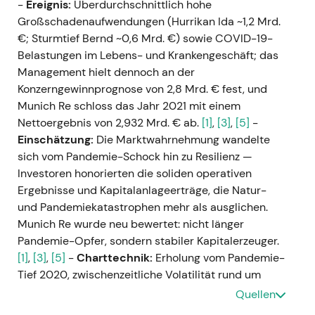
-
Ereignis:
Überdurchschnittlich hohe
Großschadenaufwendungen (Hurrikan Ida ~1,2 Mrd.
€; Sturmtief Bernd ~0,6 Mrd. €) sowie COVID-19-
Belastungen im Lebens- und Krankengeschäft; das
Management hielt dennoch an der
Konzerngewinnprognose von 2,8 Mrd. € fest, und
Munich Re schloss das Jahr 2021 mit einem
Nettoergebnis von 2,932 Mrd. € ab.
[1]
,
[3]
,
[5]
-
Einschätzung:
Die Marktwahrnehmung wandelte
sich vom Pandemie-Schock hin zu Resilienz —
Investoren honorierten die soliden operativen
Ergebnisse und Kapitalanlageerträge, die Natur-
und Pandemiekatastrophen mehr als ausglichen.
Munich Re wurde neu bewertet: nicht länger
Pandemie-Opfer, sondern stabiler Kapitalerzeuger.
[1]
,
[3]
,
[5]
-
Charttechnik:
Erholung vom Pandemie-
Tief 2020, zwischenzeitliche Volatilität rund um
Großschadenmeldungen, anschließend
Quellen
Aufwärtstrend bis Jahresende. (aus Ergebnissen