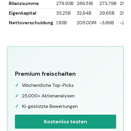
Bilanzsumme
279.93B
286.51B
273.79B
298.
Eigenkapital
33.25B
32.64B
29.65B
21.06
Nettoverschuldung
1.93B
205.00M
-3.86B
-2.8
Premium freischalten
Wöchentliche Top-Picks
25.000+ Aktienanalysen
KI-gestützte Bewertungen
Kostenlos testen