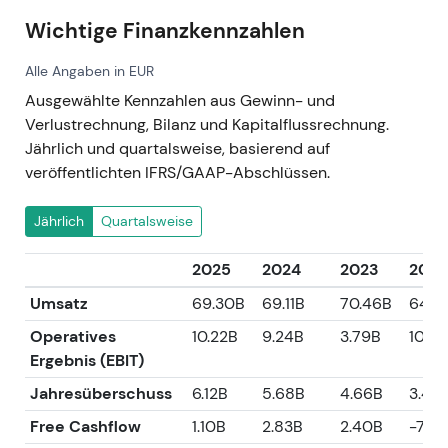
Wichtige Finanzkennzahlen
Alle Angaben in EUR
Ausgewählte Kennzahlen aus Gewinn- und
Verlustrechnung, Bilanz und Kapitalflussrechnung.
Jährlich und quartalsweise, basierend auf
veröffentlichten IFRS/GAAP-Abschlüssen.
Jährlich
Quartalsweise
2025
2024
2023
2022
Umsatz
69.30B
69.11B
70.46B
64.11
Operatives
10.22B
9.24B
3.79B
10.29
Ergebnis (EBIT)
Jahresüberschuss
6.12B
5.68B
4.66B
3.42
Free Cashflow
1.10B
2.83B
2.40B
-7.6