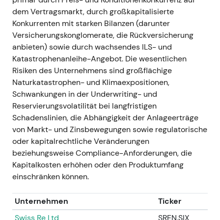
Charttechnik:
Ausbruch und Rally infolge
dem Vertragsmarkt, durch großkapitalisierte
aufeinanderfolgender
Konkurrenten mit starken Bilanzen (darunter
Ergebnisüberraschungen und
Versicherungskonglomerate, die Rückversicherung
Prognoseanhebungen in der zweiten
anbieten) sowie durch wachsendes ILS- und
Jahreshälfte 2023. (aus Ergebnissen und
Katastrophenanleihe-Angebot. Die wesentlichen
Prognoseänderungen abgeleitet)
Risiken des Unternehmens sind großflächige
---
Naturkatastrophen- und Klimaexpositionen,
Schwankungen in der Underwriting- und
2024 — starker Jahresauftakt,
Reservierungsvolatilität bei langfristigen
beschleunigte Kapitalrückführung
Schadenslinien, die Abhängigkeit der Anlageerträge
von Markt- und Zinsbewegungen sowie regulatorische
Ereignis:
Sehr starkes Q1 2024
oder kapitalrechtliche Veränderungen
(Konzernnettoergebnis ~2,1 Mrd. €);
beziehungsweise Compliance-Anforderungen, die
Management formulierte das Ziel eines
Kapitalkosten erhöhen oder den Produktumfang
Konzernnettoergebnisses von rund 5 Mrd. €
einschränken können.
für 2024; laufende Aktienrückkäufe (aus den
Programmen 2023/2024); nach Jahresende
Unternehmen
Ticker
schlug der Vorstand eine deutlich erhöhte
Dividende für 2024 vor (Beschluss und
Swiss Re Ltd
SREN.SIX