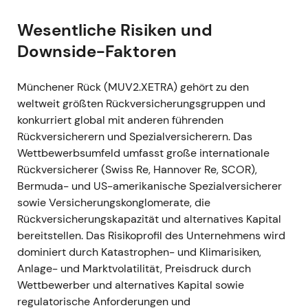
und Prognosen abgeleitet)
Wesentliche Risiken und
---
Downside-Faktoren
2022 — Q1–Q4 (Ukraine-Schock /
Münchener Rück (MUV2.XETRA) gehört zu den
inflationäres Umfeld)
weltweit größten Rückversicherungsgruppen und
Ereignis:
Der russische Einmarsch in die
konkurriert global mit anderen führenden
Ukraine löste Abschreibungen auf russische
Rückversicherern und Spezialversicherern. Das
und ukrainische Anleihen sowie erste
Wettbewerbsumfeld umfasst große internationale
kriegsbedingte Schadenforderungen aus;
Rückversicherer (Swiss Re, Hannover Re, SCOR),
Munich Re stellte das Neugeschäft in Russland
Bermuda- und US-amerikanische Spezialversicherer
und Belarus ein und verbuchte kriegsbedingte
sowie Versicherungskonglomerate, die
Aufwendungen (Q1: ~100 Mio. €); Q1-
Rückversicherungskapazität und alternatives Kapital
Nettoergebnis ~608 Mio. €; Jahresergebnis
bereitstellen. Das Risikoprofil des Unternehmens wird
2022 ~3,419 Mrd. € — damit übertraf das
dominiert durch Katastrophen- und Klimarisiken,
Unternehmen die eigene Prognose von 3,3
Anlage- und Marktvolatilität, Preisdruck durch
Mrd. €.
[17]
,
[11]
,
[12]
Wettbewerber und alternatives Kapital sowie
Einschätzung:
Die Anlegerstimmung trübte
regulatorische Anforderungen und