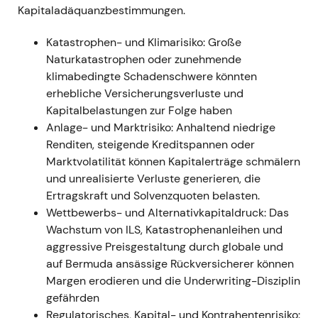
sich zunächst geopolitisch und
Kapitaladäquanzbestimmungen.
exposurebedingt ein, erholte sich jedoch
rasch, als das Management die direkten
Katastrophen- und Klimarisiko: Große
Risiken als begrenzt einordnete, an der
Naturkatastrophen oder zunehmende
Prognose festhielt und diese letztlich übertraf
klimabedingte Schadenschwere könnten
— das Narrativ verschob sich zu
erhebliche Versicherungsverluste und
„risikobewusster, diversifizierter
Kapitalbelastungen zur Folge haben
Rückversicherer".
[11]
,
[17]
,
[12]
Anlage- und Marktrisiko: Anhaltend niedrige
Charttechnik:
Scharfer Kursrückgang rund
Renditen, steigende Kreditspannen oder
um die Invasion im Februar/März 2022 und
Marktvolatilität können Kapitalerträge schmälern
allgemeinen Marktdruck, danach
und unrealisierte Verluste generieren, die
Stabilisierung in einer Handelsspanne und
Ertragskraft und Solvenzquoten belasten.
Erholung mit Bekanntgabe der besser als
Wettbewerbs- und Alternativkapitaldruck: Das
erwarteten Jahresergebnisse. (abgeleitet)
Wachstum von ILS, Katastrophenanleihen und
---
aggressive Preisgestaltung durch globale und
auf Bermuda ansässige Rückversicherer können
2023 — IFRS-Umstellung,
Margen erodieren und die Underwriting-Disziplin
Prognoseanhebungen und
gefährden
Ergebnisüberraschung
Regulatorisches, Kapital- und Kontrahentenrisiko: