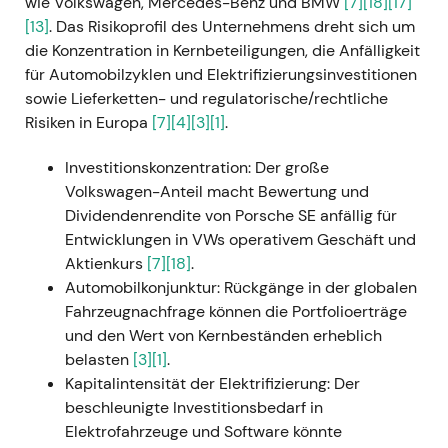
wie Volkswagen, Mercedes-Benz und BMW
[7]
[18]
[17]
[13]
. Das Risikoprofil des Unternehmens dreht sich um
die Konzentration in Kernbeteiligungen, die Anfälligkeit
für Automobilzyklen und Elektrifizierungsinvestitionen
sowie Lieferketten- und regulatorische/rechtliche
Risiken in Europa
[7]
[4]
[3]
[1]
.
Investitionskonzentration: Der große
Volkswagen-Anteil macht Bewertung und
Dividendenrendite von Porsche SE anfällig für
Entwicklungen in VWs operativem Geschäft und
Aktienkurs
[7]
[18]
.
Automobilkonjunktur: Rückgänge in der globalen
Fahrzeugnachfrage können die Portfolioerträge
und den Wert von Kernbeständen erheblich
belasten
[3]
[1]
.
Kapitalintensität der Elektrifizierung: Der
beschleunigte Investitionsbedarf in
Elektrofahrzeuge und Software könnte