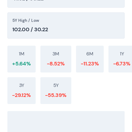
5Y High / Low
102.00 / 30.22
1M
3M
6M
1Y
+5.64%
-8.52%
-11.23%
-6.73%
3Y
5Y
-29.12%
-55.39%