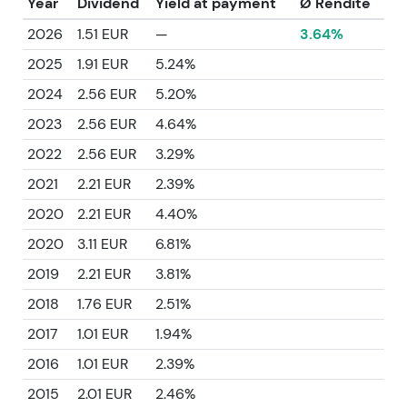
Year
Dividend
Yield at payment
Ø Rendite
2026
1.51 EUR
—
3.64%
2025
1.91 EUR
5.24%
2024
2.56 EUR
5.20%
2023
2.56 EUR
4.64%
2022
2.56 EUR
3.29%
2021
2.21 EUR
2.39%
2020
2.21 EUR
4.40%
2020
3.11 EUR
6.81%
2019
2.21 EUR
3.81%
2018
1.76 EUR
2.51%
2017
1.01 EUR
1.94%
2016
1.01 EUR
2.39%
2015
2.01 EUR
2.46%