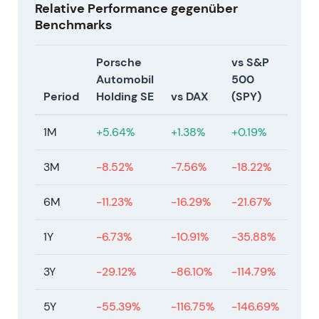
Relative Performance gegenüber
Benchmarks
Porsche
vs S&P
Automobil
500
Period
Holding SE
vs DAX
(SPY)
1M
+5.64%
+1.38%
+0.19%
3M
-8.52%
-7.56%
-18.22%
6M
-11.23%
-16.29%
-21.67%
1Y
-6.73%
-10.91%
-35.88%
3Y
-29.12%
-86.10%
-114.79%
5Y
-55.39%
-116.75%
-146.69%