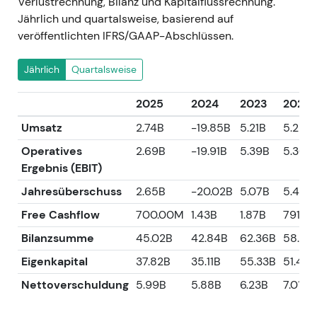
Verlustrechnung, Bilanz und Kapitalflussrechnung.
Jährlich und quartalsweise, basierend auf
veröffentlichten IFRS/GAAP-Abschlüssen.
Jährlich
Quartalsweise
2025
2024
2023
2022
Umsatz
2.74B
-19.85B
5.21B
5.28B
Operatives
2.69B
-19.91B
5.39B
5.30B
Ergebnis (EBIT)
Jahresüberschuss
2.65B
-20.02B
5.07B
5.49B
Free Cashflow
700.00M
1.43B
1.87B
791.0
Bilanzsumme
45.02B
42.84B
62.36B
58.79
Eigenkapital
37.82B
35.11B
55.33B
51.42B
Nettoverschuldung
5.99B
5.88B
6.23B
7.01B