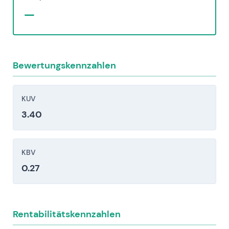
Volkswagen-Anteil macht Bewertung und
—
Dividendenrendite von Porsche SE anfällig für
Entwicklungen in VWs operativem Geschäft und
Aktienkurs [web:7][web:18].
Automobilkonjunktur: Rückgänge in der globalen
Bewertungskennzahlen
Fahrzeugnachfrage können die Portfolioerträge
und den Wert von Kernbeständen erheblich
KUV
belasten [web:3][web:1].
3.40
Kapitalintensität der Elektrifizierung: Der
beschleunigte Investitionsbedarf in
Elektrofahrzeuge und Software könnte
KBV
erhebliches Kapital binden und die Renditen
0.27
unter Druck setzen [web:4][web:6].
Regulatorisches und rechtliches Risiko: EU-
Emissionsvorschriften, Kartellermittlungen und
Rentabilitätskennzahlen
Corporate-Governance-Konflikte könnten zu
Bußgeldern, Beschränkungen oder