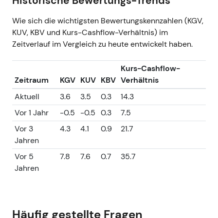
Historische Bewertungs-Trends
Wie sich die wichtigsten Bewertungskennzahlen (KGV,
KUV, KBV und Kurs-Cashflow-Verhältnis) im
Zeitverlauf im Vergleich zu heute entwickelt haben.
Kurs-Cashflow-
Zeitraum
KGV
KUV
KBV
Verhältnis
Aktuell
3.6
3.5
0.3
14.3
Vor 1 Jahr
-0.5
-0.5
0.3
7.5
Vor 3
4.3
4.1
0.9
21.7
Jahren
Vor 5
7.8
7.6
0.7
35.7
Jahren
Häufig gestellte Fragen