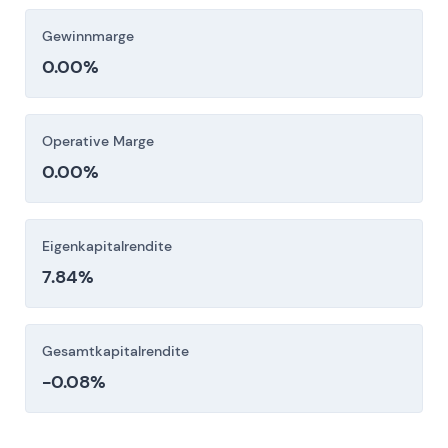
Aktionärsklagen führen [web:7][web:1].
Gewinnmarge
0.00%
Anleger sollten diese Risikofaktoren vor einer
Investitionsentscheidung sorgfältig berücksichtigen.
Operative Marge
0.00%
Eigenkapitalrendite
7.84%
Gesamtkapitalrendite
-0.08%