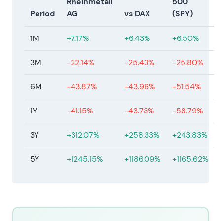
Rheinmetall
500
sprach von einem „Reality Check" nach zuvor
Period
AG
vs DAX
(SPY)
überhitzten Bewertungen
[38]
,
[47]
. - Die
Langfristthese (strukturelle Wiederbewaffnung)
1M
+7.17%
+6.43%
+6.50%
blieb bestehen — doch die kurz- bis mittelfristige
Visibilität wurde skeptischer beurteilt. Die Story
3M
-22.14%
-25.43%
-25.80%
wandelte sich vom reinen Momentum-Wachstum zu
einem Bewertungs- und Timing-Investment-Case,
6M
-43.87%
-43.96%
-51.54%
der klarere Liefernachweise erforderte
[47]
,
[38]
. -
Charttechnisch: Korrektur und Rückgang von
1Y
-41.15%
-43.73%
-58.79%
früheren Hochs, unterbrochen von episodischen
Erholungsrallyes; das Handelsprofil wechselte von
3Y
+312.07%
+258.33%
+243.83%
Momentum-getrieben zu Mean-Reversion- und
ereignisgetriebenem Volatilitätsmuster
[38]
,
[47]
.
5Y
+1245.15%
+1186.09%
+1165.62%