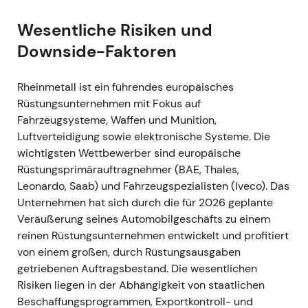
stark gestiegenen Beschaffungserwartungen in der
gesamten NATO
[57]
,
[51]
,
[52]
. - Investoren
Wesentliche Risiken und
bewerteten Rüstungswerte neu; Rheinmetall wurde
Downside-Faktoren
rasch vom zyklischen Zulieferer zum primären
strukturellen Profiteur der europäischen
Rheinmetall ist ein führendes europäisches
Wiederbewaffnung umgedeutet — mit der
Rüstungsunternehmen mit Fokus auf
Erwartung großer, mehrjähriger Aufträge
[37]
,
[39]
. -
Fahrzeugsysteme, Waffen und Munition,
Charttechnisch: Ausbruch und starke Rallye ab
Luftverteidigung sowie elektronische Systeme. Die
Februar/März 2022, als der Markt anhaltend hohe
wichtigsten Wettbewerber sind europäische
Auftragsvolumina einzupreisen begann
[39]
,
[37]
.
Rüstungsprimärauftragnehmer (BAE, Thales,
Leonardo, Saab) und Fahrzeugspezialisten (Iveco). Das
2022 — Rekordergebnisse und beschleunigtes
Unternehmen hat sich durch die für 2026 geplante
Auftragseingang
- Die Jahreszahlen spiegelten ein
Veräußerung seines Automobilgeschäfts zu einem
starkes Jahr wider: deutlich gestiegener Umsatz
reinen Rüstungsunternehmen entwickelt und profitiert
und Gewinn, ein rasch wachsender
von einem großen, durch Rüstungsausgaben
Auftragsbestand — getrieben durch staatliche
getriebenen Auftragsbestand. Die wesentlichen
Bestandsauffüllungen nach dem Beginn des Krieges
Risiken liegen in der Abhängigkeit von staatlichen
[40]
,
[36]
. - Die Wahrnehmung festigte sich zu
Beschaffungsprogrammen, Exportkontroll- und
einem „Must-own"-Wachstumsthema: Rheinmetall