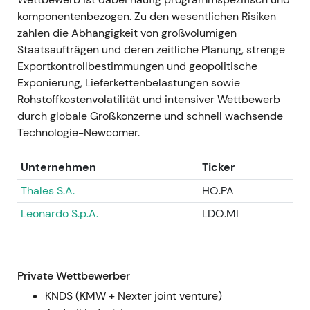
Visibilität; Optimismus bezüglich Skalierung und
komponentenbezogen. Zu den wesentlichen Risiken
Margenausweitung stieg — ebenso wie die
zählen die Abhängigkeit von großvolumigen
Aufmerksamkeit für industrielle Kapazitätsgrenzen
Staatsaufträgen und deren zeitliche Planung, strenge
[1]
,
[9]
. - Charttechnisch: Ausbruch auf mehrjährige
Exportkontrollbestimmungen und geopolitische
Hochs, da die Guidance die hohen Erwartungen
Exponierung, Lieferkettenbelastungen sowie
bestätigte und frische Käufe auslöste
[1]
,
[4]
.
Rohstoffkostenvolatilität und intensiver Wettbewerb
durch globale Großkonzerne und schnell wachsende
Jul 2024 — Q2-Ergebnisse, bestätigter
Technologie-Newcomer.
Großauftragseingang und industrielle Zusagen
-
Das operative Ergebnis im Q2 2024 verdoppelte
Unternehmen
Ticker
sich gegenüber dem Vorjahr; der Auftragseingang
im Quartal war außergewöhnlich hoch (berichtet
Thales S.A.
HO.PA
wurden rund €11,4 Mrd. allein im Q2); zudem wurden
Leonardo S.p.A.
LDO.MI
Verträge zum Aufbau von
Munitionsproduktionskapazitäten in der Ukraine
unterzeichnet
[4]
,
[42]
,
[10]
. - Starke Ergebnisse und
Auftragsmeldungen galten als Belege für die
Private Wettbewerber
Ausführungsfähigkeit und rechtfertigten frühere
KNDS (KMW + Nexter joint venture)
Neubewertungen — gleichzeitig wuchsen Bedenken