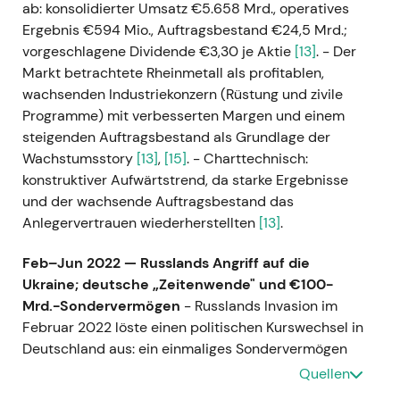
ab: konsolidierter Umsatz €5.658 Mrd., operatives
Ergebnis €594 Mio., Auftragsbestand €24,5 Mrd.;
vorgeschlagene Dividende €3,30 je Aktie
[13]
. - Der
Markt betrachtete Rheinmetall als profitablen,
wachsenden Industriekonzern (Rüstung und zivile
Programme) mit verbesserten Margen und einem
steigenden Auftragsbestand als Grundlage der
Wachstumsstory
[13]
,
[15]
. - Charttechnisch:
konstruktiver Aufwärtstrend, da starke Ergebnisse
und der wachsende Auftragsbestand das
Anlegervertrauen wiederherstellten
[13]
.
Feb–Jun 2022 — Russlands Angriff auf die
Ukraine; deutsche „Zeitenwende" und €100-
Mrd.-Sondervermögen
- Russlands Invasion im
Februar 2022 löste einen politischen Kurswechsel in
Deutschland aus: ein einmaliges Sondervermögen
von €100 Mrd. für die Bundeswehr sowie dauerhaft
Quellen
höhere Verteidigungsausgaben — mit entsprechend