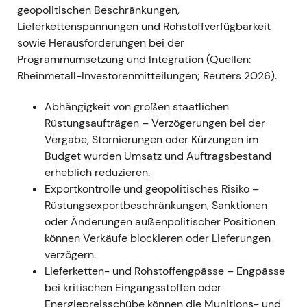
geopolitischen Beschränkungen,
galt als europäisches Zentrum für Munition und
Lieferkettenspannungen und Rohstoffverfügbarkeit
Landsysteme, mit der Erwartung nachhaltiger
sowie Herausforderungen bei der
Umsatz- und Margensteigerungen
[36]
,
[37]
. -
Programmumsetzung und Integration (Quellen:
Charttechnisch: anhaltender Aufwärtstrend und
Rheinmetall-Investorenmitteilungen; Reuters 2026).
Momentum-Rallye durch das gesamte Jahr 2022,
begleitet von verbesserten Auftragssichtbarkeiten
Abhängigkeit von großen staatlichen
und zahlreichen Analystenheraufstufungen
[37]
.
Rüstungsaufträgen – Verzögerungen bei der
Vergabe, Stornierungen oder Kürzungen im
2023 — Rahmenverträge, Abrufe und Pläne zur
Budget würden Umsatz und Auftragsbestand
Lokalproduktion in der Ukraine
- Mehrere große
erheblich reduzieren.
Rahmenverträge und Abrufe für 155-mm-
Exportkontrolle und geopolitisches Risiko –
Artilleriemunition und weitere Systeme
Rüstungsexportbeschränkungen, Sanktionen
(Bundeswehr-Rahmenvertrag mit einem
oder Änderungen außenpolitischer Positionen
potenziellen Bruttovolumen von rund €1,2 Mrd.);
können Verkäufe blockieren oder Lieferungen
dazu substanzielle Ukraine-Aufträge sowie
verzögern.
angekündigte Pläne zur lokalen Produktion von
Lieferketten- und Rohstoffengpässe – Engpässe
Panzern und Munition in der Ukraine
[7]
,
[2]
,
[12]
,
[3]
.
bei kritischen Eingangsstoffen oder
- Das Marktbild verschob sich: Rheinmetall als
Energiepreisschübe können die Munitions- und
strategischer Partner der Ukraine mit dauerhafter,