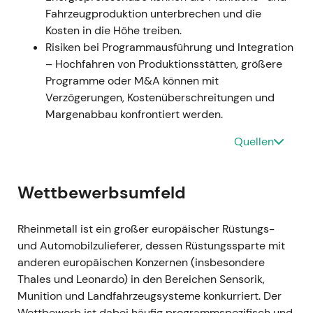
Fahrzeugproduktion unterbrechen und die
mehrjähriger Umsatzsichtbarkeit — zugleich rückte
Kosten in die Höhe treiben.
Ausführungsrisiko und die zeitliche Planung von
Risiken bei Programmausführung und Integration
Abrufen stärker in den Fokus der Investoren
[3]
,
[11]
.
– Hochfahren von Produktionsstätten, größere
- Charttechnisch: Fortsetzung der Rallye,
Programme oder M&A können mit
unterbrochen von episodischen Konsolidierungen,
Verzögerungen, Kostenüberschreitungen und
während der Markt Ausführungs- und Timing-
Margenabbau konfrontiert werden.
Risiken gegen die Stärke des Auftragsbestands
abwog
[7]
,
[2]
.
Quellen
März 2024 — FY2023-Zahlen und ambitionierter
Ausblick für 2024
- Veröffentlichung der FY2023-
Wettbewerbsumfeld
Ergebnisse mit Rekordauftragsbestand; das
Management stellte für 2024 erstmals einen
Rheinmetall ist ein großer europäischer Rüstungs-
Umsatz von über €10 Mrd. in Aussicht — getragen
und Automobilzulieferer, dessen Rüstungssparte mit
von Großaufträgen in Munition, Kampffahrzeugen
anderen europäischen Konzernen (insbesondere
und Luftverteidigung
[1]
,
[9]
. - Die Wachstumsstory
Thales und Leonardo) in den Bereichen Sensorik,
wurde bekräftigt: Investoren sahen Rheinmetall als
Munition und Landfahrzeugsysteme konkurriert. Der
klaren Profiteur der NATO-Aufrüstung mit hoher
Wettbewerb ist dabei häufig programmspezifisch und