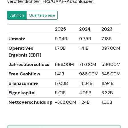
veröffentlichten IFRS/GAAP-Abschlüssen.
Jährlich
Quartalsweise
2025
2024
2023
2
Umsatz
9.94B
9.75B
7.18B
6.
Operatives
1.70B
1.41B
897.00M
7
Ergebnis (EBIT)
Jahresüberschuss
696.00M
717.00M
586.00M
5
Free Cashflow
1.41B
988.00M
345.00M
-
Bilanzsumme
17.08B
14.34B
11.94B
8
Eigenkapital
5.01B
4.05B
3.32B
2.
Nettoverschuldung
-368.00M
1.24B
1.06B
4