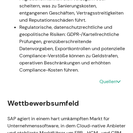
scheitern, was zu Sanierungskosten,
Gesamtjahr 2021 (bekanntgegeben
entgangenen Geschäften, Vertragsstreitigkeiten
Januar 2022)
und Reputationsschäden führt.
Q4 und Gesamtjahr 2021: Rekordleistung im
Regulatorische, datenschutzrechtliche und
Cloud-Geschäft; Cloud-Umsatz am oder nahe
geopolitische Risiken: GDPR-/Kartellrechtliche
dem oberen Ende der Prognose (S/4HANA
Prüfungen, grenzüberschreitende
Cloud +46 % auf rund 1,09 Mrd. Euro); Cloud-
Datenvorgaben, Exportkontrollen und potenzielle
und Software-Ausführung übertraf die
Compliance-Verstöße können zu Geldstrafen,
angehobene Guidance
[14]
,
[17]
,
[22]
.
operativen Beschränkungen und erhöhten
Die Cloud-Transformation wuchs vom Plan zur
Compliance-Kosten führen.
messbaren Realität; Investoren begannen, SAP
Quellen
als qualitativ hochwertigeres Unternehmen
mit stabilen Wiederkehrerlösen neu zu
bewerten – der Kurs entwickelte sich 2021
Wettbewerbsumfeld
überdurchschnittlich
[16]
,
[14]
.
Rally und nachhaltiger Aufwärtstrend bis
Jahresende, getragen von Fundamentaldaten,
SAP agiert in einem hart umkämpften Markt für
die die Wachstumsgeschichte untermauerten
Unternehmenssoftware, in dem Cloud-native Anbieter
[16]
.
und etablierte Marktführer um ERP-, HCM- und CRM-