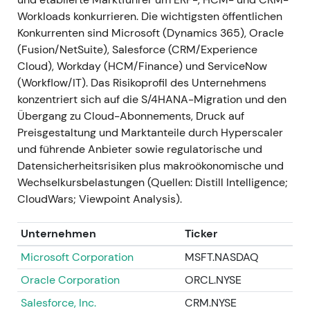
Workloads konkurrieren. Die wichtigsten öffentlichen
Gesamtjahr 2022
Konkurrenten sind Microsoft (Dynamics 365), Oracle
(Fusion/NetSuite), Salesforce (CRM/Experience
Die Cloud-Dynamik setzt sich 2022 fort und
Cloud), Workday (HCM/Finance) und ServiceNow
verstärkt sich: Der Gesamtjahres-Cloud-
(Workflow/IT). Das Risikoprofil des Unternehmens
Umsatz steigt deutlich (berichtet rund 12,5
konzentriert sich auf die S/4HANA-Migration und den
Mrd. Euro), S/4HANA Cloud erreicht
Übergang zu Cloud-Abonnements, Druck auf
Milliarden-Euro-Dimensionen
[19]
,
[23]
,
[25]
.
Preisgestaltung und Marktanteile durch Hyperscaler
Die Überzeugung festigt sich, dass SAPs
und führende Anbieter sowie regulatorische und
Kernmarkt für ERP-Migrationen mehrjähriges
Datensicherheitsrisiken plus makroökonomische und
Wachstum bei wiederkehrenden Erlösen
Wechselkursbelastungen (Quellen: Distill Intelligence;
tragen kann; der Investorenfokus verlagert
CloudWars; Viewpoint Analysis).
sich auf Migrationsgeschwindigkeit,
Margenentwicklung und
Unternehmen
Ticker
Auftragsbestandsmonetarisierung
[19]
.
Ausbruch nach oben und ausgedehnter
Microsoft Corporation
MSFT.NASDAQ
Aufwärtstrend mit gelegentlichen
Oracle Corporation
ORCL.NYSE
Konsolidierungsphasen, während Markt und
Salesforce, Inc.
CRM.NYSE
Makroumfeld verdaut wurden
[19]
.