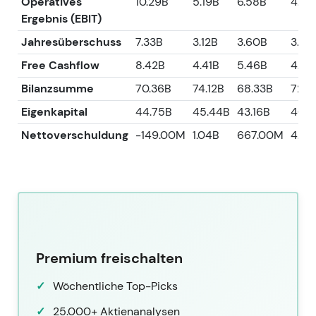
Operatives
10.29B
5.19B
6.58B
4.67
Ergebnis (EBIT)
Jahresüberschuss
7.33B
3.12B
3.60B
3.28
Free Cashflow
8.42B
4.41B
5.46B
4.77
Bilanzsumme
70.36B
74.12B
68.33B
72.1
Eigenkapital
44.75B
45.44B
43.16B
40.1
Nettoverschuldung
-149.00M
1.04B
667.00M
4.08
Premium freischalten
Wöchentliche Top-Picks
25.000+ Aktienanalysen