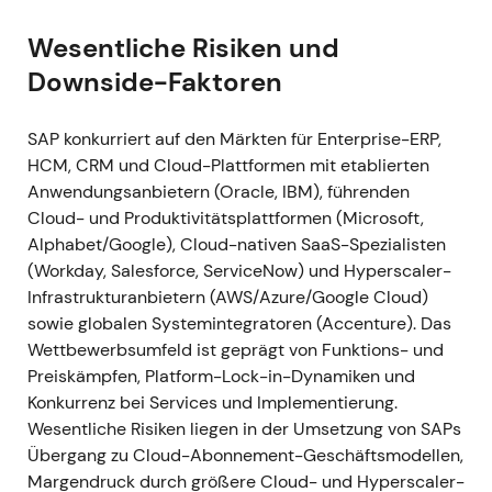
und die Entwicklung von Kundenanwendungen
Wesentliche Risiken und
zu stärken
[48]
.
Downside-Faktoren
Der Markt wertete dies als produktseitige
Ergänzung, die Migrationen und
Kundenerweiterungen beschleunigen soll –
SAP konkurriert auf den Märkten für Enterprise-ERP,
unterstützend für die Cloud-Migrationsthese.
HCM, CRM und Cloud-Plattformen mit etablierten
Leichte positive Kursdynamik, Beitrag zur
Anwendungsanbietern (Oracle, IBM), führenden
laufenden Aufwärtsbewegung.
Cloud- und Produktivitätsplattformen (Microsoft,
Alphabet/Google), Cloud-nativen SaaS-Spezialisten
5. März 2021
(Workday, Salesforce, ServiceNow) und Hyperscaler-
SAP schließt die Übernahme von Signavio ab;
Infrastrukturanbietern (AWS/Azure/Google Cloud)
das Unternehmen wird in SAPs Business-
sowie globalen Systemintegratoren (Accenture). Das
Process-Intelligence-Angebot und den RISE-
Wettbewerbsumfeld ist geprägt von Funktions- und
Stack integriert
[49]
,
[52]
.
Preiskämpfen, Platform-Lock-in-Dynamiken und
Die zügige Umsetzung bestätigte die
Konkurrenz bei Services und Implementierung.
Strategie; Investoren sahen das Gesamtpaket
Wesentliche Risiken liegen in der Umsetzung von SAPs
als überzeugenden Anreiz für Kunden, den
Übergang zu Cloud-Abonnement-Geschäftsmodellen,
Schritt in die S/4HANA-Cloud zu wagen.
Margendruck durch größere Cloud- und Hyperscaler-