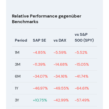
erwartete KI-bedingte Umsatzausweitung.
6. Mai 2024
Relative Performance gegenüber
Benchmarks
SAP verlängert den Vertrag von CEO Christian
Klein vorzeitig bis April 2028 und ernennt ihn
vs S&P
zum Vorsitzenden des Executive Board
[39]
,
Period
SAP SE
vs DAX
500 (SPY)
[42]
.
Die Bestätigung durch den Aufsichtsrat
reduzierte Governance- und Führungsrisiken;
1M
-4.85%
-5.59%
-5.52%
das Investorenvertrauen in
Strategiekontinuität und Umsetzung stieg
[39]
,
3M
-11.39%
-14.68%
-15.05%
[44]
.
Kursunterstützend durch reduzierten
6M
-34.07%
-34.16%
-41.74%
Ereignisrisiko; Akkumulationsphase mit
leichter Aufwärtstendenz.
1Y
-46.97%
-49.55%
-64.61%
Mai bis Juli 2024
3Y
+10.75%
-42.99%
-57.49%
Strategische KI-Partnerschaften und