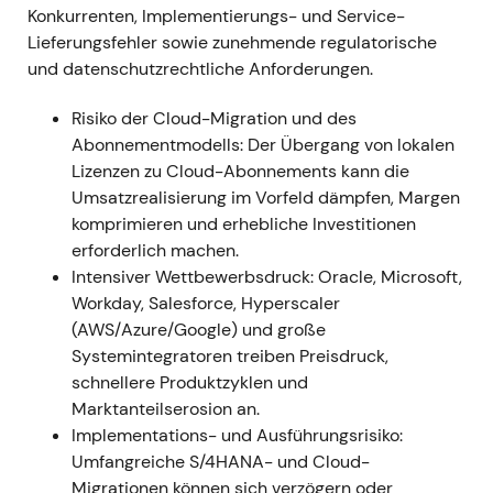
Aufwärtstrend setzt sich fort, da die sichtbare
Konkurrenten, Implementierungs- und Service-
Umsetzung das Ausführungsrisiko minderte
Lieferungsfehler sowie zunehmende regulatorische
[5]
,
[49]
.
und datenschutzrechtliche Anforderungen.
Risiko der Cloud-Migration und des
April 2021 (Q1 2021)
Abonnementmodells: Der Übergang von lokalen
Vorläufige Q1-2021-Ergebnisse: Cloud-
Lizenzen zu Cloud-Abonnements kann die
Umsatzwachstum und Anhebung des Cloud-
Umsatzrealisierung im Vorfeld dämpfen, Margen
Ausblicks; der aktuelle Cloud-
komprimieren und erhebliche Investitionen
Auftragsbestand wächst, SAP erhöht die
erforderlich machen.
Jahresprognose für das Cloud-Geschäft
[20]
.
Intensiver Wettbewerbsdruck: Oracle, Microsoft,
Erste konkrete Belege dafür, dass
Workday, Salesforce, Hyperscaler
wiederkehrende Cloud-Erlöse zum
(AWS/Azure/Google) und große
Wachstumsmotor werden; die Stimmung
Systemintegratoren treiben Preisdruck,
drehte von Skepsis zu vorsichtigem
schnellere Produktzyklen und
Optimismus hinsichtlich der SaaS-
Marktanteilserosion an.
Transformation.
Implementations- und Ausführungsrisiko:
Momentum-Phase, Fortsetzung des
Umfangreiche S/4HANA- und Cloud-
Aufwärtstrends aus dem Jahresbeginn
[20]
.
Migrationen können sich verzögern oder