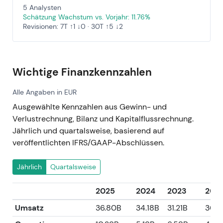
5 Analysten
Schätzung Wachstum vs. Vorjahr: 11.76%
Revisionen: 7T ↑1 ↓0 · 30T ↑5 ↓2
Wichtige Finanzkennzahlen
Alle Angaben in EUR
Ausgewählte Kennzahlen aus Gewinn- und
Verlustrechnung, Bilanz und Kapitalflussrechnung.
Jährlich und quartalsweise, basierend auf
veröffentlichten IFRS/GAAP-Abschlüssen.
Jährlich
Quartalsweise
2025
2024
2023
202
Umsatz
36.80B
34.18B
31.21B
30.8