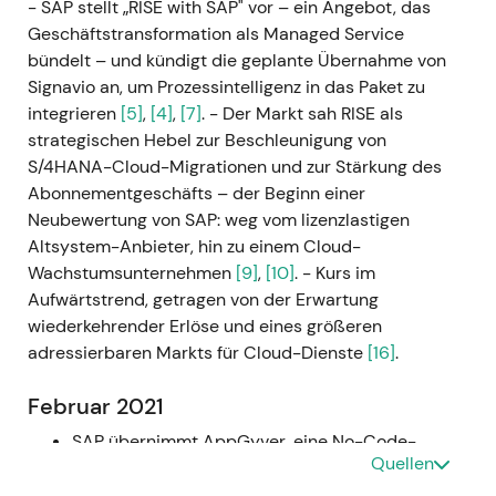
- SAP stellt „RISE with SAP" vor – ein Angebot, das
Geschäftstransformation als Managed Service
bündelt – und kündigt die geplante Übernahme von
Signavio an, um Prozessintelligenz in das Paket zu
integrieren
[5]
,
[4]
,
[7]
. - Der Markt sah RISE als
strategischen Hebel zur Beschleunigung von
S/4HANA-Cloud-Migrationen und zur Stärkung des
Abonnementgeschäfts – der Beginn einer
Neubewertung von SAP: weg vom lizenzlastigen
Altsystem-Anbieter, hin zu einem Cloud-
Wachstumsunternehmen
[9]
,
[10]
. - Kurs im
Aufwärtstrend, getragen von der Erwartung
wiederkehrender Erlöse und eines größeren
adressierbaren Markts für Cloud-Dienste
[16]
.
Februar 2021
SAP übernimmt AppGyver, eine No-Code-
Quellen
Plattform, um die Low-Code/No-Code-
Fähigkeiten der Business Technology Platform