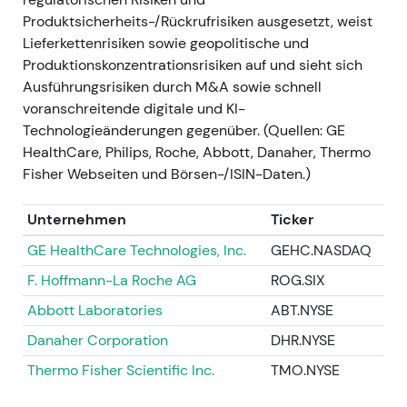
zurückgingen und chinesische Lockdowns
Produktsicherheits-/Rückrufrisiken ausgesetzt, weist
sowie Lieferkettenprobleme die Volumina
Lieferkettenrisiken sowie geopolitische und
belasteten; die Q3-2022-Ergebnisse fielen
Produktionskonzentrationsrisiken auf und sieht sich
schwächer aus, und das Management passte
Ausführungsrisiken durch M&A sowie schnell
einzelne Divisionsannahmen an, bestätigte
voranschreitende digitale und KI-
aber im Wesentlichen den Ausblick für
Technologieänderungen gegenüber. (Quellen: GE
GJ2022
[18]
.
HealthCare, Philips, Roche, Abbott, Danaher, Thermo
Narrativ:
Das Bild wandelte sich von
Fisher Webseiten und Börsen-/ISIN-Daten.)
pandemiegetriebenem Wachstum zu einer
gemischteren Geschichte — die
Unternehmen
Ticker
Kernnachfrage im Medizintechnikbereich blieb
GE HealthCare Technologies, Inc.
GEHC.NASDAQ
stabil, doch der COVID-Rückenwind ließ nach;
F. Hoffmann-La Roche AG
ROG.SIX
Anleger fokussierten sich zunehmend auf
organisches Wachstum, Margen und operative
Abbott Laboratories
ABT.NYSE
Umsetzung.
Danaher Corporation
DHR.NYSE
Technik:
Kursrückgang und Seitwärtsphase,
da der Umsatzeinbruch nach dem COVID-
Thermo Fisher Scientific Inc.
TMO.NYSE
Hoch und die Versorgungsprobleme neu