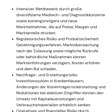
Mio. €), verdoppeltes bereinigtes EBIT; der
Intensiver Wettbewerb durch große
Ausblick für das Gesamtjahr 2021 wurde
diversifizierte Medtech- und Diagnostikkonzerne
angehoben
[4]
.
sowie kostengünstigere und neue
Narrativ:
Das kurzfristige Narrativ lautete
Marktteilnehmer, die auf Preise, Margen und
„COVID-getriebener Wachstumsschub
Marktanteile drücken.
kombiniert mit strategischer M&A-Aktivität";
Regulatorisches Risiko und Produktsicherheit:
Anleger feierten Cashflow und
Genehmigungsverfahren, Marktüberwachung
Margenentwicklung, notierten aber die
nach der Zulassung sowie mögliche Rückrufe
einmalige Natur der Antigen-Erlöse.
oder behördliche Maßnahmen können
Technik:
Starker Kursanstieg und Ausbruch
Markteinführungen verzögern, Kosten erhöhen
infolge eines deutlichen Gewinnübertreffens
und dem Ruf schaden.
und angehobener Prognose
[4]
.
Nachfrage- und Erstattungsrisiko:
Investitionszyklen in Krankenhäusern,
Ende 2021 (Abschluss GJ2021)
Änderungen der Kostenträgerrückerstattung und
Ereignis:
Der Jahresabschluss und
Reduktionen bei elektiven Eingriffen können den
Geschäftsbericht GJ2021 dokumentierten die
Umsatz mit Kapitalausrüstungen und
Varian-Integration, die zugehörige
Verbrauchsmaterialien erheblich senken.
Kaufpreisallokation und -amortisierung sowie
Operatives und finanzielles Risiko durch