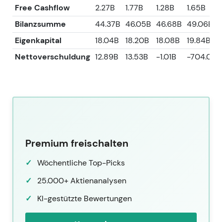
Free Cashflow
2.27B
1.77B
1.28B
1.65B
Bilanzsumme
44.37B
46.05B
46.68B
49.06B
Eigenkapital
18.04B
18.20B
18.08B
19.84B
Nettoverschuldung
12.89B
13.53B
-1.01B
-704.00
Premium freischalten
Wöchentliche Top-Picks
25.000+ Aktienanalysen
KI-gestützte Bewertungen