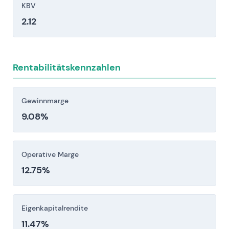
Verbrauchsmaterialien erheblich senken.
KBV
Operatives und finanzielles Risiko durch
2.12
Lieferkettenunterbrechungen,
Komponentenkostenteuerung,
Währungsvolatilität und
Rentabilitätskennzahlen
Integrationsschwierigkeiten nach Akquisitionen.
Anleger sollten diese Risikofaktoren vor einer
Gewinnmarge
Investitionsentscheidung sorgfältig berücksichtigen.
9.08%
Operative Marge
12.75%
Eigenkapitalrendite
11.47%