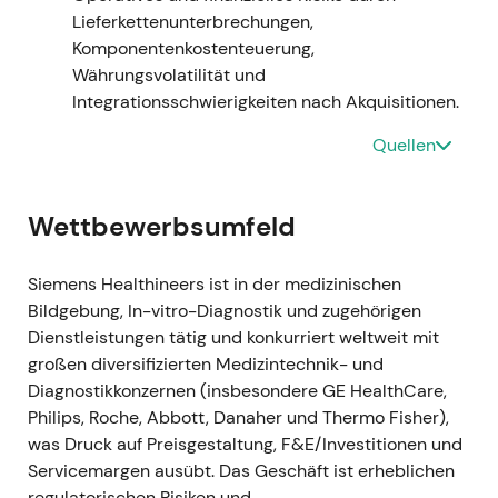
eine Kapitalerhöhung, die teilweise zur
Lieferkettenunterbrechungen,
Finanzierung der Übernahme genutzt wurde;
Komponentenkostenteuerung,
die Berichtsstruktur wurde auf vier Segmente
Währungsvolatilität und
umgestellt (Bildgebung, Diagnostik, Varian,
Integrationsschwierigkeiten nach Akquisitionen.
Fortgeschrittene Therapien)
[8]
,
[4]
.
Narrativ:
Längerfristig wurde die strategische
Quellen
Portfolioerweiterung in die Krebsversorgung
akzeptiert — die kurzfristigen EPS-Effekte
Wettbewerbsumfeld
sowie Goodwill- und PPA-Auswirkungen
hielten die Bewertungsmultiplikatoren jedoch
unter Beobachtung.
Siemens Healthineers ist in der medizinischen
Technik:
Seitwärtsbewegung und
Bildgebung, In-vitro-Diagnostik und zugehörigen
Konsolidierung, während der Markt den
Dienstleistungen tätig und konkurriert weltweit mit
strukturellen Wandel und die
großen diversifizierten Medizintechnik- und
buchhalterischen Einmaleffekte verdaute
[8]
.
Diagnostikkonzernen (insbesondere GE HealthCare,
Philips, Roche, Abbott, Danaher und Thermo Fisher),
H1–H2 2022 (Sommer–Herbst 2022)
was Druck auf Preisgestaltung, F&E/Investitionen und
Ereignis:
Das Wachstumsmomentum kühlte
Servicemargen ausübt. Das Geschäft ist erheblichen
sich ab, da die Schnelltest-Erlöse
regulatorischen Risiken und