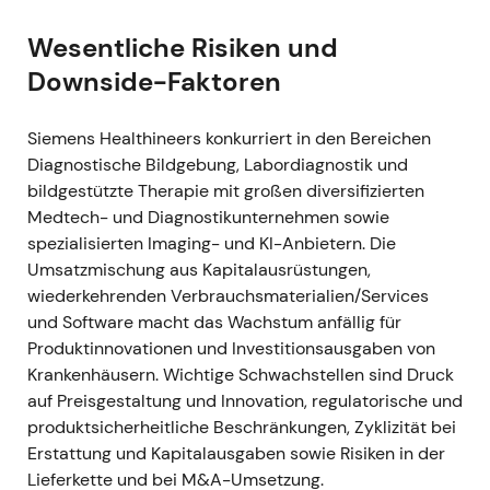
Narrativ:
Das Marktbild verschob sich zur
Wesentliche Risiken und
Wachstumsstory einer transformierten
Downside-Faktoren
Gruppe — das Unternehmen war nun ein
bedeutender Akteur in der Krebsbehandlung.
Analysten wiesen jedoch auf kurzfristige
Siemens Healthineers konkurriert in den Bereichen
Ergebnisverzerrungen durch
Diagnostische Bildgebung, Labordiagnostik und
Kaufpreisallokation, Transaktions- und
bildgestützte Therapie mit großen diversifizierten
Integrationskosten hin.
Medtech- und Diagnostikunternehmen sowie
Technik:
Kursanstieg mit erhöhter Volatilität
spezialisierten Imaging- und KI-Anbietern. Die
(M&A-getriebener Ausbruch, anschließend
Umsatzmischung aus Kapitalausrüstungen,
kurze Konsolidierung)
[3]
,
[4]
.
wiederkehrenden Verbrauchsmaterialien/Services
und Software macht das Wachstum anfällig für
30. Juli 2021 (Q3 GJ2021)
Produktinnovationen und Investitionsausgaben von
Ereignis:
Q3 GJ2021 mit sehr starken
Krankenhäusern. Wichtige Schwachstellen sind Druck
Ergebnissen — vergleichbares
auf Preisgestaltung und Innovation, regulatorische und
Umsatzwachstum von rund 38,9 %,
produktsicherheitliche Beschränkungen, Zyklizität bei
verdoppelter Diagnostik-Umsatz durch den
Erstattung und Kapitalausgaben sowie Risiken in der
Verkauf von COVID-19-Schnelltests (ca. 600
Lieferkette und bei M&A-Umsetzung.