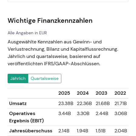
Wichtige Finanzkennzahlen
Alle Angaben in EUR
Ausgewählte Kennzahlen aus Gewinn- und
Verlustrechnung, Bilanz und Kapitalflussrechnung.
Jährlich und quartalsweise, basierend auf
veröffentlichten IFRS/GAAP-Abschlüssen.
Jährlich
Quartalsweise
2025
2024
2023
2022
Umsatz
23.38B
22.36B
21.68B
21.71B
Operatives
3.44B
3.30B
2.44B
3.06B
Ergebnis (EBIT)
Jahresüberschuss
2.14B
1.94B
1.51B
2.04B