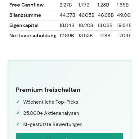
Free Cashflow
2.27B
1.77B
1.28B
1.65B
Bilanzsumme
44.37B
46.05B
46.68B
49.06B
Eigenkapital
18.04B
18.20B
18.08B
19.84B
Nettoverschuldung
12.89B
13.53B
-1.01B
-704.00
Premium freischalten
Wöchentliche Top-Picks
25.000+ Aktienanalysen
KI-gestützte Bewertungen