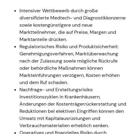
Mio. €), verdoppeltes bereinigtes EBIT; der
Intensiver Wettbewerb durch große
Ausblick für das Gesamtjahr 2021 wurde
diversifizierte Medtech- und Diagnostikkonzerne
angehoben
[4]
.
sowie kostengünstigere und neue
Narrativ:
Das kurzfristige Narrativ lautete
Marktteilnehmer, die auf Preise, Margen und
„COVID-getriebener Wachstumsschub
Marktanteile drücken.
kombiniert mit strategischer M&A-Aktivität";
Regulatorisches Risiko und Produktsicherheit:
Anleger feierten Cashflow und
Genehmigungsverfahren, Marktüberwachung
Margenentwicklung, notierten aber die
nach der Zulassung sowie mögliche Rückrufe
einmalige Natur der Antigen-Erlöse.
oder behördliche Maßnahmen können
Technik:
Starker Kursanstieg und Ausbruch
Markteinführungen verzögern, Kosten erhöhen
infolge eines deutlichen Gewinnübertreffens
und dem Ruf schaden.
und angehobener Prognose
[4]
.
Nachfrage- und Erstattungsrisiko:
Investitionszyklen in Krankenhäusern,
Ende 2021 (Abschluss GJ2021)
Änderungen der Kostenträgerrückerstattung und
Ereignis:
Der Jahresabschluss und
Reduktionen bei elektiven Eingriffen können den
Geschäftsbericht GJ2021 dokumentierten die
Umsatz mit Kapitalausrüstungen und
Varian-Integration, die zugehörige
Verbrauchsmaterialien erheblich senken.
Kaufpreisallokation und -amortisierung sowie
Operatives und finanzielles Risiko durch