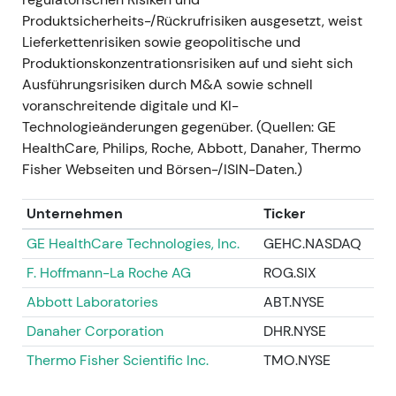
zurückgingen und chinesische Lockdowns
Produktsicherheits-/Rückrufrisiken ausgesetzt, weist
sowie Lieferkettenprobleme die Volumina
Lieferkettenrisiken sowie geopolitische und
belasteten; die Q3-2022-Ergebnisse fielen
Produktionskonzentrationsrisiken auf und sieht sich
schwächer aus, und das Management passte
Ausführungsrisiken durch M&A sowie schnell
einzelne Divisionsannahmen an, bestätigte
voranschreitende digitale und KI-
aber im Wesentlichen den Ausblick für
Technologieänderungen gegenüber. (Quellen: GE
GJ2022
[18]
.
HealthCare, Philips, Roche, Abbott, Danaher, Thermo
Narrativ:
Das Bild wandelte sich von
Fisher Webseiten und Börsen-/ISIN-Daten.)
pandemiegetriebenem Wachstum zu einer
gemischteren Geschichte — die
Unternehmen
Ticker
Kernnachfrage im Medizintechnikbereich blieb
GE HealthCare Technologies, Inc.
GEHC.NASDAQ
stabil, doch der COVID-Rückenwind ließ nach;
F. Hoffmann-La Roche AG
ROG.SIX
Anleger fokussierten sich zunehmend auf
organisches Wachstum, Margen und operative
Abbott Laboratories
ABT.NYSE
Umsetzung.
Danaher Corporation
DHR.NYSE
Technik:
Kursrückgang und Seitwärtsphase,
da der Umsatzeinbruch nach dem COVID-
Thermo Fisher Scientific Inc.
TMO.NYSE
Hoch und die Versorgungsprobleme neu