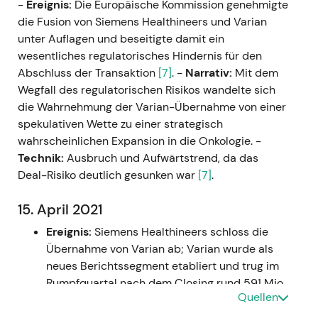
-
Ereignis:
Die Europäische Kommission genehmigte
die Fusion von Siemens Healthineers und Varian
unter Auflagen und beseitigte damit ein
wesentliches regulatorisches Hindernis für den
Abschluss der Transaktion
[7]
. -
Narrativ:
Mit dem
Wegfall des regulatorischen Risikos wandelte sich
die Wahrnehmung der Varian-Übernahme von einer
spekulativen Wette zu einer strategisch
wahrscheinlichen Expansion in die Onkologie. -
Technik:
Ausbruch und Aufwärtstrend, da das
Deal-Risiko deutlich gesunken war
[7]
.
15. April 2021
Ereignis:
Siemens Healthineers schloss die
Übernahme von Varian ab; Varian wurde als
neues Berichtssegment etabliert und trug im
Rumpfquartal nach dem Closing rund 591 Mio.
Quellen
€ Umsatz sowie 98 Mio. € bereinigtes EBIT bei
[3]
,
[4]
.