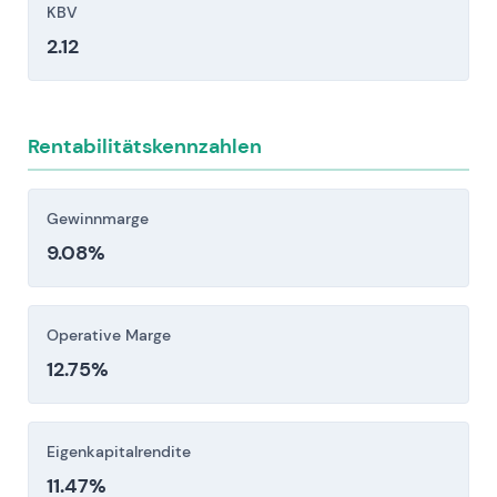
Verbrauchsmaterialien erheblich senken.
KBV
Operatives und finanzielles Risiko durch
2.12
Lieferkettenunterbrechungen,
Komponentenkostenteuerung,
Währungsvolatilität und
Rentabilitätskennzahlen
Integrationsschwierigkeiten nach Akquisitionen.
Anleger sollten diese Risikofaktoren vor einer
Gewinnmarge
Investitionsentscheidung sorgfältig berücksichtigen.
9.08%
Operative Marge
12.75%
Eigenkapitalrendite
11.47%