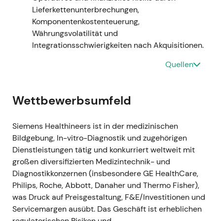
eine Kapitalerhöhung, die teilweise zur
Lieferkettenunterbrechungen,
Finanzierung der Übernahme genutzt wurde;
Komponentenkostenteuerung,
die Berichtsstruktur wurde auf vier Segmente
Währungsvolatilität und
umgestellt (Bildgebung, Diagnostik, Varian,
Integrationsschwierigkeiten nach Akquisitionen.
Fortgeschrittene Therapien)
[8]
,
[4]
.
Narrativ:
Längerfristig wurde die strategische
Quellen
Portfolioerweiterung in die Krebsversorgung
akzeptiert — die kurzfristigen EPS-Effekte
Wettbewerbsumfeld
sowie Goodwill- und PPA-Auswirkungen
hielten die Bewertungsmultiplikatoren jedoch
unter Beobachtung.
Siemens Healthineers ist in der medizinischen
Technik:
Seitwärtsbewegung und
Bildgebung, In-vitro-Diagnostik und zugehörigen
Konsolidierung, während der Markt den
Dienstleistungen tätig und konkurriert weltweit mit
strukturellen Wandel und die
großen diversifizierten Medizintechnik- und
buchhalterischen Einmaleffekte verdaute
[8]
.
Diagnostikkonzernen (insbesondere GE HealthCare,
Philips, Roche, Abbott, Danaher und Thermo Fisher),
H1–H2 2022 (Sommer–Herbst 2022)
was Druck auf Preisgestaltung, F&E/Investitionen und
Ereignis:
Das Wachstumsmomentum kühlte
Servicemargen ausübt. Das Geschäft ist erheblichen
sich ab, da die Schnelltest-Erlöse
regulatorischen Risiken und