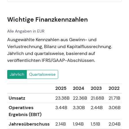
Wichtige Finanzkennzahlen
Alle Angaben in EUR
Ausgewählte Kennzahlen aus Gewinn- und
Verlustrechnung, Bilanz und Kapitalflussrechnung.
Jährlich und quartalsweise, basierend auf
veröffentlichten IFRS/GAAP-Abschlüssen.
Jährlich
Quartalsweise
2025
2024
2023
2022
Umsatz
23.38B
22.36B
21.68B
21.71B
Operatives
3.44B
3.30B
2.44B
3.06B
Ergebnis (EBIT)
Jahresüberschuss
2.14B
1.94B
1.51B
2.04B