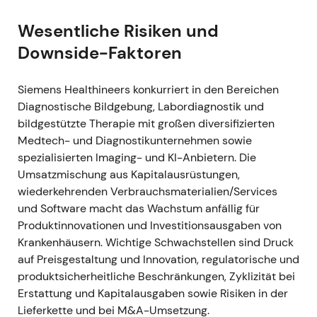
Narrativ:
Das Marktbild verschob sich zur
Wesentliche Risiken und
Wachstumsstory einer transformierten
Downside-Faktoren
Gruppe — das Unternehmen war nun ein
bedeutender Akteur in der Krebsbehandlung.
Analysten wiesen jedoch auf kurzfristige
Siemens Healthineers konkurriert in den Bereichen
Ergebnisverzerrungen durch
Diagnostische Bildgebung, Labordiagnostik und
Kaufpreisallokation, Transaktions- und
bildgestützte Therapie mit großen diversifizierten
Integrationskosten hin.
Medtech- und Diagnostikunternehmen sowie
Technik:
Kursanstieg mit erhöhter Volatilität
spezialisierten Imaging- und KI-Anbietern. Die
(M&A-getriebener Ausbruch, anschließend
Umsatzmischung aus Kapitalausrüstungen,
kurze Konsolidierung)
[3]
,
[4]
.
wiederkehrenden Verbrauchsmaterialien/Services
und Software macht das Wachstum anfällig für
30. Juli 2021 (Q3 GJ2021)
Produktinnovationen und Investitionsausgaben von
Ereignis:
Q3 GJ2021 mit sehr starken
Krankenhäusern. Wichtige Schwachstellen sind Druck
Ergebnissen — vergleichbares
auf Preisgestaltung und Innovation, regulatorische und
Umsatzwachstum von rund 38,9 %,
produktsicherheitliche Beschränkungen, Zyklizität bei
verdoppelter Diagnostik-Umsatz durch den
Erstattung und Kapitalausgaben sowie Risiken in der
Verkauf von COVID-19-Schnelltests (ca. 600
Lieferkette und bei M&A-Umsetzung.