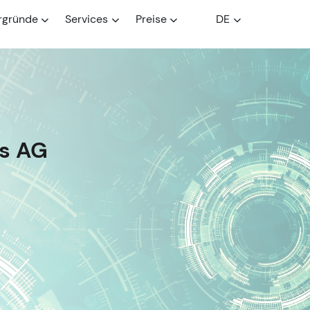
rgründe
Services
Preise
DE
rs AG