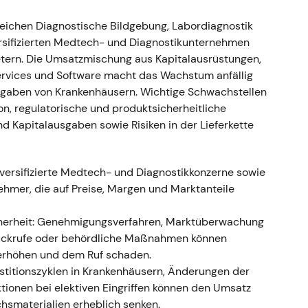
eltes bereinigtes EBIT; der Ausblick für das
reichen Diagnostische Bildgebung, Labordiagnostik
]
.
ersifizierten Medtech- und Diagnostikunternehmen
autete „COVID-getriebener Wachstumsschub
etern. Die Umsatzmischung aus Kapitalausrüstungen,
vität"; Anleger feierten Cashflow und
rvices und Software macht das Wachstum anfällig
 einmalige Natur der Antigen-Erlöse.
usgaben von Krankenhäusern. Wichtige Schwachstellen
ruch infolge eines deutlichen Gewinnübertreffens
on, regulatorische und produktsicherheitliche
nd Kapitalausgaben sowie Risiken in der Lieferkette
chäftsbericht GJ2021 dokumentierten die Varian-
versifizierte Medtech- und Diagnostikkonzerne sowie
llokation und -amortisierung sowie eine
hmer, die auf Preise, Margen und Marktanteile
nanzierung der Übernahme genutzt wurde; die
te umgestellt (Bildgebung, Diagnostik, Varian,
icherheit: Genehmigungsverfahren, Marktüberwachung
Rückrufe oder behördliche Maßnahmen können
egische Portfolioerweiterung in die
 erhöhen und dem Ruf schaden.
fristigen EPS-Effekte sowie Goodwill- und PPA-
estitionszyklen in Krankenhäusern, Änderungen der
ultiplikatoren jedoch unter Beobachtung.
tionen bei elektiven Eingriffen können den Umsatz
lidierung, während der Markt den strukturellen
hsmaterialien erheblich senken.