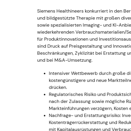
Schnelltests (ca. 600 Mio. €), verdopp
Siemens Healthineers konkurriert in den Be
Gesamtjahr 2021 wurde angehoben
[4
und bildgestützte Therapie mit großen div
Narrativ:
Das kurzfristige Narrativ l
sowie spezialisierten Imaging- und KI-Anbi
kombiniert mit strategischer M&A-Akti
wiederkehrenden Verbrauchsmaterialien/Se
Margenentwicklung, notierten aber die
für Produktinnovationen und Investitionsa
Technik:
Starker Kursanstieg und Ausb
sind Druck auf Preisgestaltung und Innovati
und angehobener Prognose
[4]
.
Beschränkungen, Zyklizität bei Erstattung u
und bei M&A-Umsetzung.
Ende 2021 (Abschluss GJ2021)
Ereignis:
Der Jahresabschluss und Ges
Intensiver Wettbewerb durch große di
Integration, die zugehörige Kaufpreisa
kostengünstigere und neue Marktteilne
Kapitalerhöhung, die teilweise zur Fi
drücken.
Berichtsstruktur wurde auf vier Segmen
Regulatorisches Risiko und Produkts
Fortgeschrittene Therapien)
[8]
,
[4]
.
nach der Zulassung sowie mögliche 
Narrativ:
Längerfristig wurde die strat
Markteinführungen verzögern, Kosten
Krebsversorgung akzeptiert — die kurz
Nachfrage- und Erstattungsrisiko: Inv
Auswirkungen hielten die Bewertungsm
Kostenträgerrückerstattung und Reduk
Technik:
Seitwärtsbewegung und Konso
mit Kapitalausrüstungen und Verbrauc