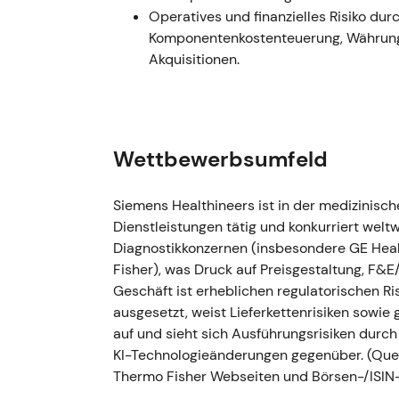
Wandel und die buchhalterischen Ein
Operatives und finanzielles Risiko du
Komponentenkostenteuerung, Währungsv
H1–H2 2022 (Sommer–Herbst 202
Akquisitionen.
Ereignis:
Das Wachstumsmomentum kühlt
zurückgingen und chinesische Lockdo
belasteten; die Q3-2022-Ergebnisse 
einzelne Divisionsannahmen an, bestät
Wettbewerbsumfeld
GJ2022
[18]
.
Narrativ:
Das Bild wandelte sich von
Siemens Healthineers ist in der medizinisch
gemischteren Geschichte — die Kernna
Dienstleistungen tätig und konkurriert welt
doch der COVID-Rückenwind ließ nach
Diagnostikkonzernen (insbesondere GE Heal
organisches Wachstum, Margen und o
Fisher), was Druck auf Preisgestaltung, F&
Technik:
Kursrückgang und Seitwärts
Geschäft ist erheblichen regulatorischen Ri
Hoch und die Versorgungsprobleme n
ausgesetzt, weist Lieferkettenrisiken sowie
auf und sieht sich Ausführungsrisiken durc
9. November 2022
KI-Technologieänderungen gegenüber. (Quell
Ereignis:
Siemens Healthineers kündigt
Thermo Fisher Webseiten und Börsen-/ISIN
Laborgeschäfts an, um das Portfolio z