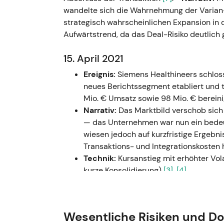
wandelte sich die Wahrnehmung der Varian
strategisch wahrscheinlichen Expansion in 
Aufwärtstrend, da das Deal-Risiko deutlic
15. April 2021
Ereignis:
Siemens Healthineers schloss
neues Berichtssegment etabliert und 
Mio. € Umsatz sowie 98 Mio. € bereini
Narrativ:
Das Marktbild verschob sich
— das Unternehmen war nun ein bedeu
wiesen jedoch auf kurzfristige Ergebni
Transaktions- und Integrationskosten h
Technik:
Kursanstieg mit erhöhter Vol
kurze Konsolidierung)
[3]
,
[4]
.
30. Juli 2021 (Q3 GJ2021)
Ereignis:
Q3 GJ2021 mit sehr starken
Wesentliche Risiken und D
von rund 38,9 %, verdoppelter Diagn