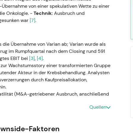
-Übernahme von einer spekulativen Wette zu einer
die Onkologie. -
Technik:
Ausbruch und
h gesunken war
[7]
.
 die Übernahme von Varian ab; Varian wurde als
trug im Rumpfquartal nach dem Closing rund 591
gtes EBIT bei
[3]
,
[4]
.
 zur Wachstumsstory einer transformierten Gruppe
tender Akteur in der Krebsbehandlung. Analysten
sverzerrungen durch Kaufpreisallokation,
in.
atilität (M&A-getriebener Ausbruch, anschließend
Quellen
 Ergebnissen — vergleichbares Umsatzwachstum
ownside-Faktoren
ostik-Umsatz durch den Verkauf von COVID-19-