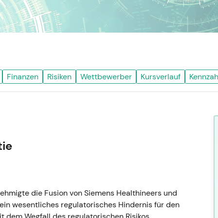
Finanzen
Risiken
Wettbewerber
Kursverlauf
Kennzah
tie
ehmigte die Fusion von Siemens Healthineers und
ein wesentliches regulatorisches Hindernis für den
t dem Wegfall des regulatorischen Risikos