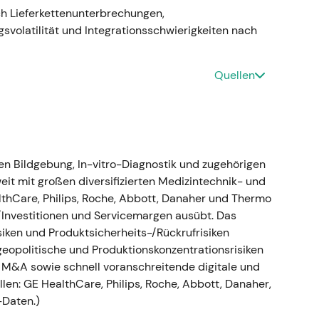
maleffekte verdaute
[8]
.
rch Lieferkettenunterbrechungen,
olatilität und Integrationsschwierigkeiten nach
2)
e sich ab, da die Schnelltest-Erlöse
Quellen
wns sowie Lieferkettenprobleme die Volumina
fielen schwächer aus, und das Management passte
igte aber im Wesentlichen den Ausblick für
 pandemiegetriebenem Wachstum zu einer
en Bildgebung, In-vitro-Diagnostik und zugehörigen
chfrage im Medizintechnikbereich blieb stabil,
weit mit großen diversifizierten Medizintechnik- und
; Anleger fokussierten sich zunehmend auf
thCare, Philips, Roche, Abbott, Danaher und Thermo
perative Umsetzung.
E/Investitionen und Servicemargen ausübt. Das
phase, da der Umsatzeinbruch nach dem COVID-
siken und Produktsicherheits-/Rückrufrisiken
eu bewertet wurden
[18]
.
 geopolitische und Produktionskonzentrationsrisiken
h M&A sowie schnell voranschreitende digitale und
en: GE HealthCare, Philips, Roche, Abbott, Danaher,
e eine Restrukturierung des Diagnostik-
-Daten.)
u verschlanken und ab 2025 jährliche Einsparungen