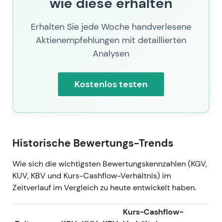
wie diese erhalten
19. März 2025
Erhalten Sie jede Woche handverlesene
Vonovia meldete, das Geschäftsjahr 2024 am
Aktienempfehlungen mit detaillierten
oberen Ende der Prognose abgeschlossen zu
Analysen
haben, und beschrieb eine Rückkehr zum
Wachstum im Zuge der fortschreitenden
Integration
[58]
.
Kostenlos testen
Die Stimmung hellte sich auf, da das
Management operative Stabilisierung und
Synergierealisierung signalisierte; das Narrativ
wandelte sich von „Abwicklungsrisiken" hin zu
Historische Bewertungs-Trends
„Integration und Cashflow-Erholung".
Erste Erholungsversuche und Ausweitung der
Wie sich die wichtigsten Bewertungskennzahlen (KGV,
Handelsspannen auf Basis verbesserter
KUV, KBV und Kurs-Cashflow-Verhältnis) im
Fundamentaldaten.
Zeitverlauf im Vergleich zu heute entwickelt haben.
2025 (nach den außerordentlichen
Kurs-Cashflow-
Hauptversammlungen)