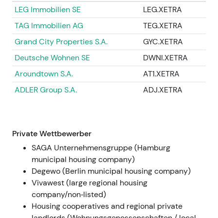
LEG Immobilien SE
LEG.XETRA
Gesamtjahr 2022
TAG Immobilien AG
TEG.XETRA
Integrationsarbeiten und Kaufpreisallokation
Grand City Properties S.A.
GYC.XETRA
schritten voran; die endgültige Allokation des
Akquisitionskaufpreises wurde im Rahmen des
Deutsche Wohnen SE
DWNI.XETRA
Geschäftsberichts 2022 abgeschlossen
Aroundtown S.A.
AT1.XETRA
(Finalisierung zum 30. September 2022) –
inmitten einer deutlichen makroökonomischen
ADLER Group S.A.
ADJ.XETRA
Zinswende
[48]
.
Die geldpolitische Kehrtwende 2022
veränderte das Sektorbild grundlegend: vom
Private Wettbewerber
renditehungrigen Aufkäufer zum zinssensitiven
Geschäftsmodell mit höheren
SAGA Unternehmensgruppe (Hamburg
Finanzierungskosten und sinkenden NAV- und
municipal housing company)
Ertragsbewertungen
[44]
,
[48]
.
Degewo (Berlin municipal housing company)
Anhaltender Abwärtstrend und
Vivawest (large regional housing
Bewertungskompression bei Vonovia und
company/non‑listed)
vergleichbaren Unternehmen durch das
Housing cooperatives and regional private
gesamte Jahr 2022, getrieben durch
landlords (Wohnungsgenossenschaften / local