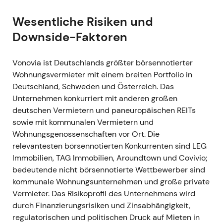
(Angebotsunterlage veröffentlicht am 23. Juni
Wesentliche Risiken und
2021; Finanzierung über Brückenkredit und
Downside-Faktoren
geplante Kapitalerhöhung), und das
Bundeskartellamt erteilte die Freigabe für den
Zusammenschluss am 28. Juni
[2]
,
[12]
,
[50]
.
Vonovia ist Deutschlands größter börsennotierter
Das Narrativ wurde zu einem der
Wohnungsvermieter mit einem breiten Portfolio in
Konsolidierung: „Europas größten
Deutschland, Schweden und Österreich. Das
Wohnimmobilienkonzern schaffen" – zog aber
Unternehmen konkurriert mit anderen großen
auch politische und investorenseitige Kritik
deutschen Vermietern und paneuropäischen REITs
wegen Marktkonzentration und
sowie mit kommunalen Vermietern und
Finanzierungsrisiken auf sich
[8]
,
[12]
.
Wohnungsgenossenschaften vor Ort. Die
Nachrichtengetriebene Kursanstiege bei
relevantesten börsennotierten Konkurrenten sind LEG
Übernahme- und Freigabemeldungen, gefolgt
Immobilien, TAG Immobilien, Aroundtown und Covivio;
von Volatilität, während der Markt
bedeutende nicht börsennotierte Wettbewerber sind
Abwicklungs- und Finanzierungsrisiken
kommunale Wohnungsunternehmen und große private
einpreiste.
Vermieter. Das Risikoprofil des Unternehmens wird
durch Finanzierungsrisiken und Zinsabhängigkeit,
1. August – September 2021
regulatorischen und politischen Druck auf Mieten in