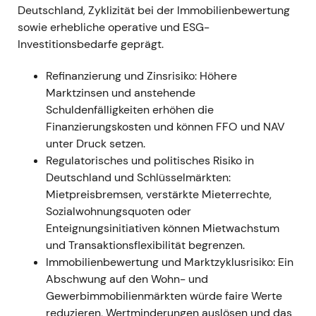
Vonovia und Deutsche Wohnen
Deutschland, Zyklizität bei der Immobilienbewertung
unterzeichneten einen
sowie erhebliche operative und ESG-
Zusammenschlussvertrag; Vonovia passte
Investitionsbedarfe geprägt.
bestimmte Angebotsbedingungen an und
Refinanzierung und Zinsrisiko: Höhere
verzichtete im September 2021 auf die
Marktzinsen und anstehende
Mindestannahmeschwelle, um den Deal zu
Schuldenfälligkeiten erhöhen die
sichern
[1]
,
[5]
,
[39]
.
Finanzierungskosten und können FFO und NAV
Anleger sahen den Abschluss zunehmend als
unter Druck setzen.
unvermeidlich, nachdem Vonovia die Hürden
Regulatorisches und politisches Risiko in
beseitigt hatte; die Debatte verlagerte sich
Deutschland und Schlüsselmärkten:
auf Finanzierung, Verwässerung und
Mietpreisbremsen, verstärkte Mieterrechte,
Integrationsrisiken.
Sozialwohnungsquoten oder
Seitwärtsbewegung mit erhöhter Volatilität
Enteignungsinitiativen können Mietwachstum
rund um die Übernahme-Meilensteine;
und Transaktionsflexibilität begrenzen.
Abgabedruck vor Bekanntgabe konkreter
Immobilienbewertung und Marktzyklusrisiko: Ein
Finanzierungsdetails.
Abschwung auf den Wohn- und
Gewerbimmobilienmärkten würde faire Werte
30. September – 26. Oktober 2021
reduzieren, Wertminderungen auslösen und das