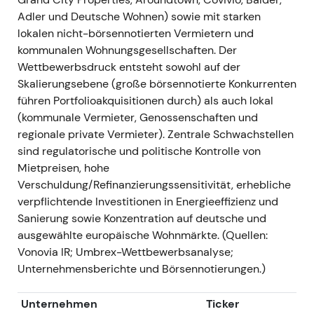
Verhältnis 20:7; Bezugspreis 40 Euro;
Adler und Deutsche Wohnen) sowie mit starken
Bruttoerlös rund 8,05–8,1 Mrd. Euro) zur
lokalen nicht-börsennotierten Vermietern und
Ablösung der Akquisitionsbrückenkredite;
kommunalen Wohnungsgesellschaften. Der
Kapitalerhöhung eingetragen und
Wettbewerbsdruck entsteht sowohl auf der
abgeschlossen Anfang Dezember 2021
[25]
,
Skalierungsebene (große börsennotierte Konkurrenten
[28]
,
[32]
.
führen Portfolioakquisitionen durch) als auch lokal
Die Finanzierung vervollständigte die
(kommunale Vermieter, Genossenschaften und
Deutsche-Wohnen-Übernahme, führte aber zu
regionale private Vermieter). Zentrale Schwachstellen
spürbarer Verwässerung und lenkte den Fokus
sind regulatorische und politische Kontrolle von
auf Integrationsrendite,
Mietpreisen, hohe
Verschuldungskennzahlen und Zinssensitivität;
Verschuldung/Refinanzierungssensitivität, erhebliche
die Stimmung wurde vorsichtiger hinsichtlich
verpflichtende Investitionen in Energieeffizienz und
FFO-Verwässerung und steigender
Sanierung sowie Konzentration auf deutsche und
Finanzierungskosten.
ausgewählte europäische Wohnmärkte. (Quellen:
Anhaltender Kursdruck und Rückgang rund um
Vonovia IR; Umbrex-Wettbewerbsanalyse;
die Kapitalerhöhung und die unmittelbare
Unternehmensberichte und Börsennotierungen.)
Nachplatzierungsphase (Angebotsdruck und
Neubewertung des Verschuldungsgrads).
Unternehmen
Ticker