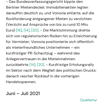
- Das Bundesverfassungsgericht kippte den
Berliner Mietendeckel; Immobilienaktien legten
daraufhin deutlich zu, und Vonovia erklärte, auf die
Rückforderung entgangener Mieten zu verzichten
(Verzicht auf Ansprüche von bis zu rund 10 Mio.
Euro)
[18]
,
[14]
,
[20]
. - Die Marktstimmung drehte
sich von regulatorischen Risiken hin zu Erleichterung
für Vermieter; Vonovia positionierte sich öffentlich
als mieterfreundliches Unternehmen – ein
kurzfristiger PR-Schachzug – während das
Anlegervertrauen in die Mieteinnahmen
zurückkehrte
[14]
,
[20]
. - Kurzfristige Erholungsrally
im Sektor nach dem Wegfall des politischen Drucks;
danach rascher Rücklauf in die vorherigen
Handelsspannen.
Juni – Juli 2021
Quellen
Vonovia startete ein freiwilliges
Übernahmeangebot für Deutsche Wohnen