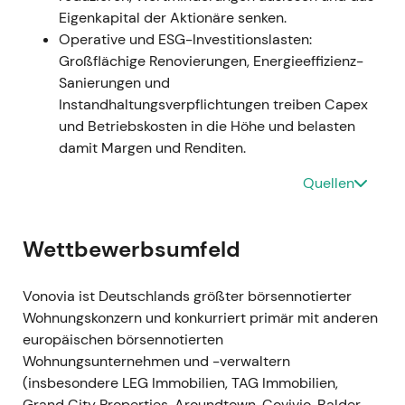
Vonovia erlangte die Kontrolle über Deutsche
Eigenkapital der Aktionäre senken.
Wohnen (Konsolidierung zum 30. September
Operative und ESG-Investitionslasten:
2021) und sicherte sich nach weiteren
Großflächige Renovierungen, Energieeffizienz-
Annahmefristen bis Ende Oktober rund 87,6 %
Sanierungen und
der Stimmrechte
[5]
,
[2]
,
[10]
.
Instandhaltungsverpflichtungen treiben Capex
Der Markt betrachtete Vonovia nun nicht mehr
und Betriebskosten in die Höhe und belasten
als Übernehmer, sondern als großen
damit Margen und Renditen.
integrierten Konzern; im Fokus standen
Kostensynergien, Bilanzstruktur sowie
Quellen
regulatorische und politische Risiken in Berlin.
Ereignisgetriebene Volatilität; anfängliche
Wettbewerbsumfeld
Erholungsrallys, dann zunehmender
Abwärtsdruck, als Markt und Anleger die
Implikationen von Größe und Finanzierung
Vonovia ist Deutschlands größter börsennotierter
einpreisten.
Wohnungskonzern und konkurriert primär mit anderen
europäischen börsennotierten
21. November – 7. Dezember 2021
Wohnungsunternehmen und -verwaltern
Vollständig gezeichnete Kapitalerhöhung
(insbesondere LEG Immobilien, TAG Immobilien,
angekündigt (201.340.062 neue Aktien;
Grand City Properties, Aroundtown, Covivio, Balder,