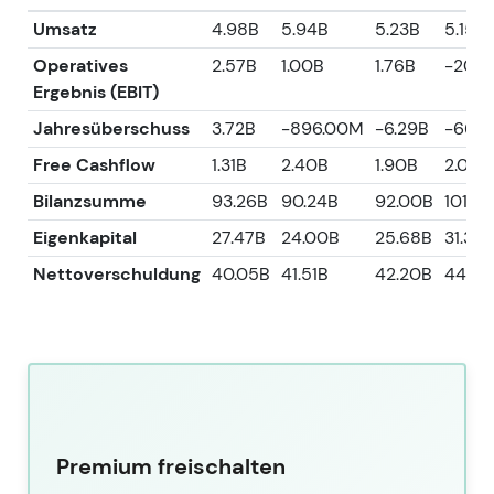
Umsatz
4.98B
5.94B
5.23B
5.15B
Operatives
2.57B
1.00B
1.76B
-200
Ergebnis (EBIT)
Jahresüberschuss
3.72B
-896.00M
-6.29B
-669
Free Cashflow
1.31B
2.40B
1.90B
2.08B
Bilanzsumme
93.26B
90.24B
92.00B
101.3
Eigenkapital
27.47B
24.00B
25.68B
31.33B
Nettoverschuldung
40.05B
41.51B
42.20B
44.49
Premium freischalten