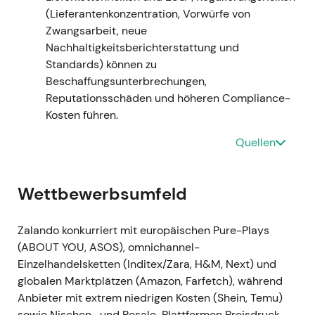
(Lieferantenkonzentration, Vorwürfe von
Zalando zunehmend als Turnaround- und
Zwangsarbeit, neue
Wertaufholungsstory zu sehen — Wachstumsziele
Nachhaltigkeitsberichterstattung und
traten in den Hintergrund, strukturelle
Standards) können zu
Margenverbesserung rückte in den Fokus. -
Beschaffungsunterbrechungen,
Weiterhin Seitwärtsbewegung, jedoch mit langsam
Reputationsschäden und höheren Compliance-
verbesserter Tendenz, da Anleger eine bessere
Kosten führen.
Ergebnissichtbarkeit einpreisten.
Quellen
Geschäftsjahr 2023 (berichtet März 2024)
- GJ
2023: GMV −1,1 % auf rund 14,6 Mrd. €; Umsatz −1,9 %
auf rund 10,1 Mrd. €; bereinigtes Konzern-EBIT rund
Wettbewerbsumfeld
350 Mio. € (Marge ca. 3,5 %) — Guidance erfüllt,
Profitabilität gegenüber 2022 deutlich verbessert
Zalando konkurriert mit europäischen Pure-Plays
[4]
. - Die Narrative schwenkte auf „profitables
(ABOUT YOU, ASOS), omnichannel-
Wachstum" um: Kostendisziplin und
Einzelhandelsketten (Inditex/Zara, H&M, Next) und
Mixverbesserungen lieferten Margenausweitung
globalen Marktplätzen (Amazon, Farfetch), während
und machten die mittelfristige Strategie für den
Anbieter mit extrem niedrigen Kosten (Shein, Temu)
Markt glaubwürdig. - Ausbruchsversuche aus den
sowie Nischen- und Resale-Plattformen Preisdruck