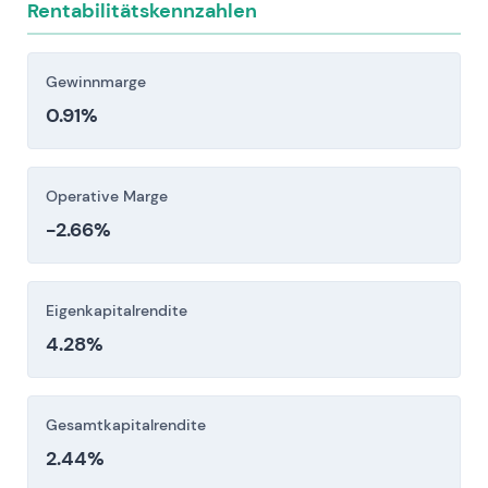
Rentabilitätskennzahlen
Nachhaltigkeitsberichterstattung und
Standards) können zu
Beschaffungsunterbrechungen,
Gewinnmarge
Reputationsschäden und höheren Compliance-
0.91%
Kosten führen.
Anleger sollten diese Risikofaktoren vor einer
Operative Marge
Investitionsentscheidung sorgfältig berücksichtigen.
-2.66%
Eigenkapitalrendite
4.28%
Gesamtkapitalrendite
2.44%