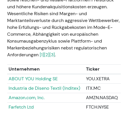
vorangegangenen Handelsspannen, gestützt durch
und höhere Kundenakquisitionskosten erzeugen.
die verbesserten Fundamentaldaten.
Wesentliche Risiken sind Margen- und
13. März 2024 — Strategieupdate (Ökosystem:
Marktanteilsverluste durch aggressive Wettbewerber,
B2C + B2B / ZEOS)
- Vorstellung einer
hohe Erfüllungs- und Rückgabekosten im Mode-E-
„Ökosystem"-Strategie mit zwei
Commerce, Abhängigkeit von europäischen
Wachstumsvektoren — B2C (Qualität, Lifestyle,
Konsumausgabenzyklus sowie Plattform- und
Content & Commerce) und B2B (ZEOS: Logistik,
Markenbeziehungsrisiken nebst regulatorischen
Software, Services) — sowie mittelfristige
Anforderungen
[1]
[2]
[3]
.
Finanzziele bis 2028 (GMV- und Umsatz-CAGR 5–
10 %; bereinigtes EBIT-Marge 6–8 % bis 2028)
[41]
,
Unternehmen
Ticker
[4]
. - Anleger rahmten Zalando neu: nicht mehr
ABOUT YOU Holding SE
YOU.XETRA
reiner Händler oder Marktplatz, sondern ein
Industria de Diseno Textil (Inditex)
ITX.MC
hybrides Modell — differenziertes B2C-Ziel plus E-
Commerce-Betriebssystem mit inkrementeller,
Amazon.com, Inc.
AMZN.NASDAQ
mehrjähriger B2B-Optionalität. - Positiver
Farfetch Ltd
FTCH.NYSE
Richtungsimpuls und stimmungsgetriebener
Ausbruch, da die strategische Klarheit die
Unsicherheit über die Umsetzung verringerte.