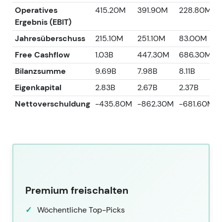
Operatives
415.20M
391.90M
228.80M
Ergebnis (EBIT)
Jahresüberschuss
215.10M
251.10M
83.00M
Free Cashflow
1.03B
447.30M
686.30M
Bilanzsumme
9.69B
7.98B
8.11B
Eigenkapital
2.83B
2.67B
2.37B
Nettoverschuldung
-435.80M
-862.30M
-681.60M
Premium freischalten
Wöchentliche Top-Picks