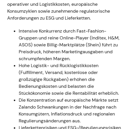
operativer und Logistikkosten, europäische
Effizienzmaßnahmen: Mindestbestellwert in
Konsumzyklen sowie zunehmende regulatorische
mehreren Märkten, reduziertes und neu priorisiertes
Anforderungen zu ESG und Lieferketten.
Marketingbudget, straffere
Großhandelsbestellungen und Lagerhaltung sowie
Intensive Konkurrenz durch Fast-Fashion-
verlangsamte Neueinstellungen im indirekten
Gruppen und reine Online-Player (Inditex, H&M,
Bereich
[26]
. - Anleger honorierten zunehmend die
ASOS) sowie Billig-Marktplätze (Shein) führt zu
glaubwürdigen Hebel zur Margenverbesserung; die
Preisdruck, höheren Marketingausgaben und
Wahrnehmung verschob sich von rein zyklischem
schrumpfenden Margen.
Gegenwind hin zu einer disziplinierten operativen
Hohe Logistik- und Rücklogistikkosten
Reaktion. - Konsolidierungsphase mit allmählich
(Fulfillment, Versand, kostenlose oder
verbesserter Tendenz, da sich die
großzügige Rückgaben) erhöhen die
Margenkennzahlen erholten.
Bedienungskosten und belasten die
Stückökonomie sowie die Rentabilität erheblich.
Februar 2023 — Organisationsvereinfachung und
Die Konzentration auf europäische Märkte setzt
Stellenabbau
- Ankündigung eines Programms zum
Zalando Schwankungen in der Nachfrage nach
Abbau mehrerer hundert indirekter Stellen sowie
Konsumgütern, Inflationsdruck und regionalen
zur Vereinfachung der Organisationsstruktur
Regulierungsänderungen aus.
(Konsultationen mit Arbeitnehmervertretern,
Lieferkettenrisiken und ESG-/Regulierungsrisiken
Einstellungsstopp)
[32]
. - Der Markt begann,