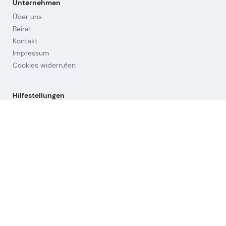
Unternehmen
Über uns
Beirat
Kontakt
Impressum
Cookies widerrufen
Hilfestellungen
Fragen & Antworten
Orientierung
Strategien
Links
Nutzungsbedingungen (AGB)
Datenschutz
Aktien-Universum