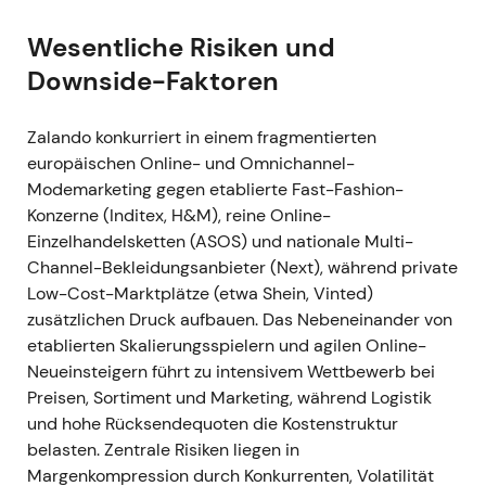
und Margenrisiken neu einzupreisen. - Deutlicher
Abwärtstrend und Kursrückgang infolge des
Wesentliche Risiken und
Guidance-Cuts und der makroökonomischen
Downside-Faktoren
Sorgen
[2]
,
[3]
.
Zalando konkurriert in einem fragmentierten
4. August 2022 (Q2 2022)
- Q2/2022: GMV
europäischen Online- und Omnichannel-
stagnierte auf Vorjahresniveau bei 3,8 Mrd. €;
Modemarketing gegen etablierte Fast-Fashion-
Umsatz 2,623 Mrd. € (−4 % YoY); bereinigtes EBIT
Konzerne (Inditex, H&M), reine Online-
77,4 Mio. €; die überarbeitete Jahresprognose
Einzelhandelsketten (ASOS) und nationale Multi-
wurde bestätigt
[3]
,
[2]
. - Gemischtes Bild:
Channel-Bekleidungsanbieter (Next), während private
Kostendisziplin sicherte die Profitabilität, schwache
Low-Cost-Marktplätze (etwa Shein, Vinted)
Umsätze bestätigten jedoch die Konsumflaute. Die
zusätzlichen Druck aufbauen. Das Nebeneinander von
Erzählung verschob sich kurzfristig in Richtung
etablierten Skalierungsspielern und agilen Online-
„Gewinn vor Wachstum". - Kurzfristige Erholungsrally
Neueinsteigern führt zu intensivem Wettbewerb bei
auf die Profitabilitätszahlen hin, danach aber
Preisen, Sortiment und Marketing, während Logistik
weiterhin seitwärts und durch die Umsatzschwäche
und hohe Rücksendequoten die Kostenstruktur
gedeckelt.
belasten. Zentrale Risiken liegen in
Margenkompression durch Konkurrenten, Volatilität
H2 2022 — Effizienzprogramm
- Einführung von