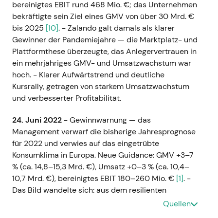
bereinigtes EBIT rund 468 Mio. €; das Unternehmen
bekräftigte sein Ziel eines GMV von über 30 Mrd. €
bis 2025
[10]
. - Zalando galt damals als klarer
Gewinner der Pandemiejahre — die Marktplatz- und
Plattformthese überzeugte, das Anlegervertrauen in
ein mehrjähriges GMV- und Umsatzwachstum war
hoch. - Klarer Aufwärtstrend und deutliche
Kursrally, getragen von starkem Umsatzwachstum
und verbesserter Profitabilität.
24. Juni 2022
- Gewinnwarnung — das
Management verwarf die bisherige Jahresprognose
für 2022 und verwies auf das eingetrübte
Konsumklima in Europa. Neue Guidance: GMV +3–7
% (ca. 14,8–15,3 Mrd. €), Umsatz +0–3 % (ca. 10,4–
10,7 Mrd. €), bereinigtes EBIT 180–260 Mio. €
[1]
. -
Das Bild wandelte sich: aus dem resilienten
Wachstumswert wurde ein makrosensitives
Quellen
Unternehmen. Anleger begannen, Cashflow-Timing