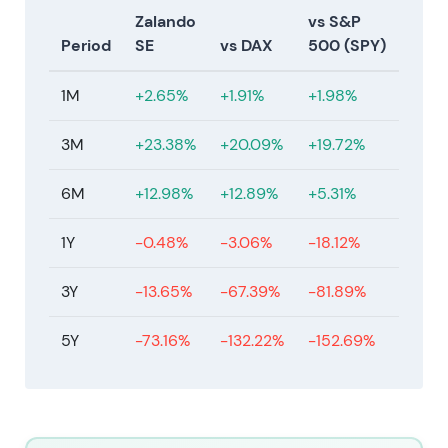
Konsumzyklus sowie Wettbewerbs- und
Zalando
vs S&P
Umsetzungsrisiken ausgesetzt; die Bewertung
Period
SE
vs DAX
500 (SPY)
spiegelt genau diesen Zielkonflikt wider
[48]
,
[41]
. -
Konsolidierung nach dem Re-Rating der Jahre
1M
+2.65%
+1.91%
+1.98%
2023/2024 — mehrmonatige Handelsspanne bei
übergeordnet aufwärts gerichtetem Trend vom Tief
3M
+23.38%
+20.09%
+19.72%
2023 aus, der sowohl die erzielten Fortschritte als
auch die verbleibenden Umsetzungs- und
6M
+12.98%
+12.89%
+5.31%
Makrounsicherheiten einpreist.
1Y
-0.48%
-3.06%
-18.12%
3Y
-13.65%
-67.39%
-81.89%
5Y
-73.16%
-132.22%
-152.69%