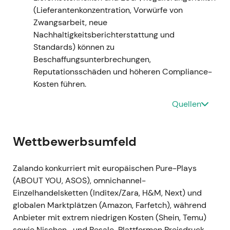
(Lieferantenkonzentration, Vorwürfe von
Zalando zunehmend als Turnaround- und
Zwangsarbeit, neue
Wertaufholungsstory zu sehen — Wachstumsziele
Nachhaltigkeitsberichterstattung und
traten in den Hintergrund, strukturelle
Standards) können zu
Margenverbesserung rückte in den Fokus. -
Beschaffungsunterbrechungen,
Weiterhin Seitwärtsbewegung, jedoch mit langsam
Reputationsschäden und höheren Compliance-
verbesserter Tendenz, da Anleger eine bessere
Kosten führen.
Ergebnissichtbarkeit einpreisten.
Quellen
Geschäftsjahr 2023 (berichtet März 2024)
- GJ
2023: GMV −1,1 % auf rund 14,6 Mrd. €; Umsatz −1,9 %
auf rund 10,1 Mrd. €; bereinigtes Konzern-EBIT rund
Wettbewerbsumfeld
350 Mio. € (Marge ca. 3,5 %) — Guidance erfüllt,
Profitabilität gegenüber 2022 deutlich verbessert
Zalando konkurriert mit europäischen Pure-Plays
[4]
. - Die Narrative schwenkte auf „profitables
(ABOUT YOU, ASOS), omnichannel-
Wachstum" um: Kostendisziplin und
Einzelhandelsketten (Inditex/Zara, H&M, Next) und
Mixverbesserungen lieferten Margenausweitung
globalen Marktplätzen (Amazon, Farfetch), während
und machten die mittelfristige Strategie für den
Anbieter mit extrem niedrigen Kosten (Shein, Temu)
Markt glaubwürdig. - Ausbruchsversuche aus den
sowie Nischen- und Resale-Plattformen Preisdruck