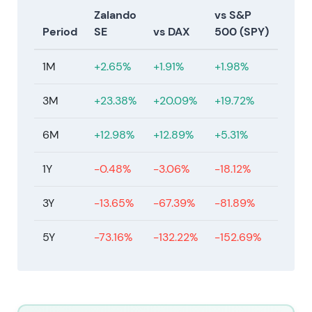
Konsumzyklus sowie Wettbewerbs- und
Zalando
vs S&P
Umsetzungsrisiken ausgesetzt; die Bewertung
Period
SE
vs DAX
500 (SPY)
spiegelt genau diesen Zielkonflikt wider
[48]
,
[41]
. -
Konsolidierung nach dem Re-Rating der Jahre
1M
+2.65%
+1.91%
+1.98%
2023/2024 — mehrmonatige Handelsspanne bei
übergeordnet aufwärts gerichtetem Trend vom Tief
3M
+23.38%
+20.09%
+19.72%
2023 aus, der sowohl die erzielten Fortschritte als
auch die verbleibenden Umsetzungs- und
6M
+12.98%
+12.89%
+5.31%
Makrounsicherheiten einpreist.
1Y
-0.48%
-3.06%
-18.12%
3Y
-13.65%
-67.39%
-81.89%
5Y
-73.16%
-132.22%
-152.69%