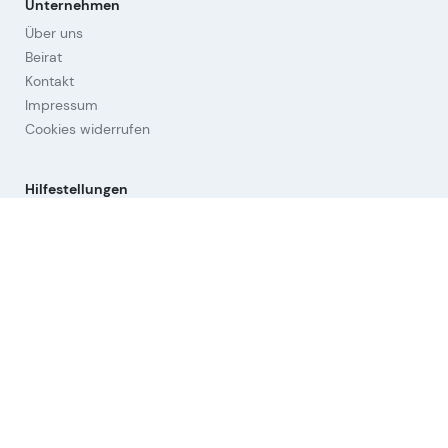
Unternehmen
Über uns
Beirat
Kontakt
Impressum
Cookies widerrufen
Hilfestellungen
Fragen & Antworten
Orientierung
Strategien
Links
Nutzungsbedingungen (AGB)
Datenschutz
Aktien-Universum