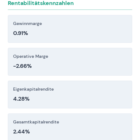
Rentabilitätskennzahlen
Nachhaltigkeitsberichterstattung und
Standards) können zu
Beschaffungsunterbrechungen,
Gewinnmarge
Reputationsschäden und höheren Compliance-
0.91%
Kosten führen.
Anleger sollten diese Risikofaktoren vor einer
Operative Marge
Investitionsentscheidung sorgfältig berücksichtigen.
-2.66%
Eigenkapitalrendite
4.28%
Gesamtkapitalrendite
2.44%