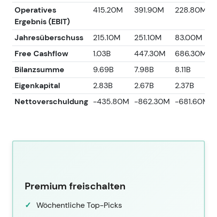
Operatives
415.20M
391.90M
228.80M
Ergebnis (EBIT)
Jahresüberschuss
215.10M
251.10M
83.00M
Free Cashflow
1.03B
447.30M
686.30M
Bilanzsumme
9.69B
7.98B
8.11B
Eigenkapital
2.83B
2.67B
2.37B
Nettoverschuldung
-435.80M
-862.30M
-681.60M
Premium freischalten
Wöchentliche Top-Picks