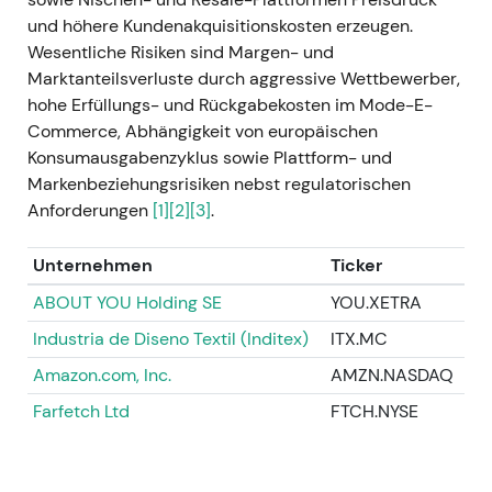
vorangegangenen Handelsspannen, gestützt durch
und höhere Kundenakquisitionskosten erzeugen.
die verbesserten Fundamentaldaten.
Wesentliche Risiken sind Margen- und
13. März 2024 — Strategieupdate (Ökosystem:
Marktanteilsverluste durch aggressive Wettbewerber,
B2C + B2B / ZEOS)
- Vorstellung einer
hohe Erfüllungs- und Rückgabekosten im Mode-E-
„Ökosystem"-Strategie mit zwei
Commerce, Abhängigkeit von europäischen
Wachstumsvektoren — B2C (Qualität, Lifestyle,
Konsumausgabenzyklus sowie Plattform- und
Content & Commerce) und B2B (ZEOS: Logistik,
Markenbeziehungsrisiken nebst regulatorischen
Software, Services) — sowie mittelfristige
Anforderungen
[1]
[2]
[3]
.
Finanzziele bis 2028 (GMV- und Umsatz-CAGR 5–
10 %; bereinigtes EBIT-Marge 6–8 % bis 2028)
[41]
,
Unternehmen
Ticker
[4]
. - Anleger rahmten Zalando neu: nicht mehr
ABOUT YOU Holding SE
YOU.XETRA
reiner Händler oder Marktplatz, sondern ein
Industria de Diseno Textil (Inditex)
ITX.MC
hybrides Modell — differenziertes B2C-Ziel plus E-
Commerce-Betriebssystem mit inkrementeller,
Amazon.com, Inc.
AMZN.NASDAQ
mehrjähriger B2B-Optionalität. - Positiver
Farfetch Ltd
FTCH.NYSE
Richtungsimpuls und stimmungsgetriebener
Ausbruch, da die strategische Klarheit die
Unsicherheit über die Umsetzung verringerte.