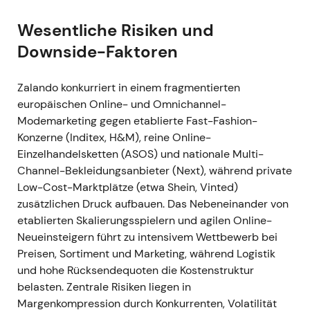
und Margenrisiken neu einzupreisen. - Deutlicher
Abwärtstrend und Kursrückgang infolge des
Wesentliche Risiken und
Guidance-Cuts und der makroökonomischen
Downside-Faktoren
Sorgen
[2]
,
[3]
.
Zalando konkurriert in einem fragmentierten
4. August 2022 (Q2 2022)
- Q2/2022: GMV
europäischen Online- und Omnichannel-
stagnierte auf Vorjahresniveau bei 3,8 Mrd. €;
Modemarketing gegen etablierte Fast-Fashion-
Umsatz 2,623 Mrd. € (−4 % YoY); bereinigtes EBIT
Konzerne (Inditex, H&M), reine Online-
77,4 Mio. €; die überarbeitete Jahresprognose
Einzelhandelsketten (ASOS) und nationale Multi-
wurde bestätigt
[3]
,
[2]
. - Gemischtes Bild:
Channel-Bekleidungsanbieter (Next), während private
Kostendisziplin sicherte die Profitabilität, schwache
Low-Cost-Marktplätze (etwa Shein, Vinted)
Umsätze bestätigten jedoch die Konsumflaute. Die
zusätzlichen Druck aufbauen. Das Nebeneinander von
Erzählung verschob sich kurzfristig in Richtung
etablierten Skalierungsspielern und agilen Online-
„Gewinn vor Wachstum". - Kurzfristige Erholungsrally
Neueinsteigern führt zu intensivem Wettbewerb bei
auf die Profitabilitätszahlen hin, danach aber
Preisen, Sortiment und Marketing, während Logistik
weiterhin seitwärts und durch die Umsatzschwäche
und hohe Rücksendequoten die Kostenstruktur
gedeckelt.
belasten. Zentrale Risiken liegen in
Margenkompression durch Konkurrenten, Volatilität
H2 2022 — Effizienzprogramm
- Einführung von