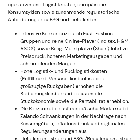
operativer und Logistikkosten, europäische
Effizienzmaßnahmen: Mindestbestellwert in
Konsumzyklen sowie zunehmende regulatorische
mehreren Märkten, reduziertes und neu priorisiertes
Anforderungen zu ESG und Lieferketten.
Marketingbudget, straffere
Großhandelsbestellungen und Lagerhaltung sowie
Intensive Konkurrenz durch Fast-Fashion-
verlangsamte Neueinstellungen im indirekten
Gruppen und reine Online-Player (Inditex, H&M,
Bereich
[26]
. - Anleger honorierten zunehmend die
ASOS) sowie Billig-Marktplätze (Shein) führt zu
glaubwürdigen Hebel zur Margenverbesserung; die
Preisdruck, höheren Marketingausgaben und
Wahrnehmung verschob sich von rein zyklischem
schrumpfenden Margen.
Gegenwind hin zu einer disziplinierten operativen
Hohe Logistik- und Rücklogistikkosten
Reaktion. - Konsolidierungsphase mit allmählich
(Fulfillment, Versand, kostenlose oder
verbesserter Tendenz, da sich die
großzügige Rückgaben) erhöhen die
Margenkennzahlen erholten.
Bedienungskosten und belasten die
Stückökonomie sowie die Rentabilität erheblich.
Februar 2023 — Organisationsvereinfachung und
Die Konzentration auf europäische Märkte setzt
Stellenabbau
- Ankündigung eines Programms zum
Zalando Schwankungen in der Nachfrage nach
Abbau mehrerer hundert indirekter Stellen sowie
Konsumgütern, Inflationsdruck und regionalen
zur Vereinfachung der Organisationsstruktur
Regulierungsänderungen aus.
(Konsultationen mit Arbeitnehmervertretern,
Lieferkettenrisiken und ESG-/Regulierungsrisiken
Einstellungsstopp)
[32]
. - Der Markt begann,