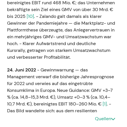
bereinigtes EBIT rund 468 Mio. €; das Unternehmen
bekräftigte sein Ziel eines GMV von über 30 Mrd. €
bis 2025
[10]
. - Zalando galt damals als klarer
Gewinner der Pandemiejahre — die Marktplatz- und
Plattformthese überzeugte, das Anlegervertrauen in
ein mehrjähriges GMV- und Umsatzwachstum war
hoch. - Klarer Aufwärtstrend und deutliche
Kursrally, getragen von starkem Umsatzwachstum
und verbesserter Profitabilität.
24. Juni 2022
- Gewinnwarnung — das
Management verwarf die bisherige Jahresprognose
für 2022 und verwies auf das eingetrübte
Konsumklima in Europa. Neue Guidance: GMV +3–7
% (ca. 14,8–15,3 Mrd. €), Umsatz +0–3 % (ca. 10,4–
10,7 Mrd. €), bereinigtes EBIT 180–260 Mio. €
[1]
. -
Das Bild wandelte sich: aus dem resilienten
Wachstumswert wurde ein makrosensitives
Quellen
Unternehmen. Anleger begannen, Cashflow-Timing