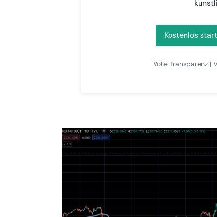
künstl
Kostenlos star
Volle Transparenz | V