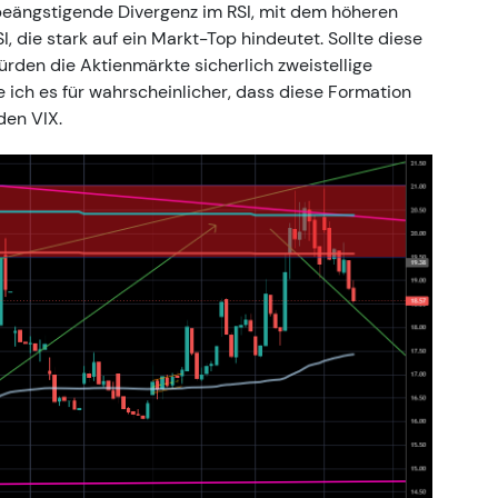
beängstigende Divergenz im RSI, mit dem höheren
, die stark auf ein Markt-Top hindeutet. Sollte diese
rden die Aktienmärkte sicherlich zweistellige
e ich es für wahrscheinlicher, dass diese Formation
den VIX.