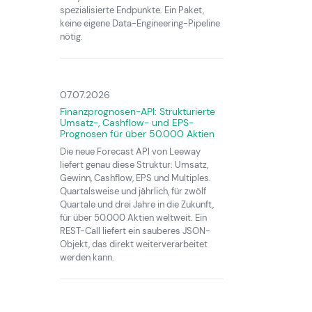
spezialisierte Endpunkte. Ein Paket,
keine eigene Data-Engineering-Pipeline
nötig.
07.07.2026
Finanzprognosen-API: Strukturierte
Umsatz-, Cashflow- und EPS-
Prognosen für über 50.000 Aktien
Die neue Forecast API von Leeway
liefert genau diese Struktur: Umsatz,
Gewinn, Cashflow, EPS und Multiples.
Quartalsweise und jährlich, für zwölf
Quartale und drei Jahre in die Zukunft,
für über 50.000 Aktien weltweit. Ein
REST-Call liefert ein sauberes JSON-
Objekt, das direkt weiterverarbeitet
werden kann.