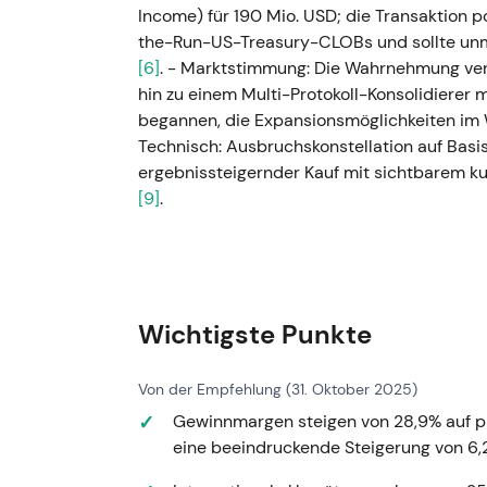
Income) für 190 Mio. USD; die Transaktion p
the-Run-US-Treasury-CLOBs und sollte unm
[6]
. - Marktstimmung: Die Wahrnehmung vers
hin zu einem Multi-Protokoll-Konsolidierer 
begannen, die Expansionsmöglichkeiten im
Technisch: Ausbruchskonstellation auf Basis
ergebnissteigernder Kauf mit sichtbarem k
[9]
.
### Gesamtjahr 2021 (berichtet Februar 20
Erstmals überstieg der Umsatz die Marke von
Umsatzwachstum; zweistelliges Wachstum i
[7]
. - Marktstimmung: Die „Compounder"-Sto
Wichtigste Punkte
Elektronifizierung und ein wachsender Produ
dauerhafter Skalierung des Topline führen. 
Von der Empfehlung (31. Oktober 2025)
Fundamentaldaten (Skalierung und Margen) m
Gewinnmargen steigen von 28,9% auf pro
Wachstumsnarrative konvergierten
[2]
.
eine beeindruckende Steigerung von 6,
### Gesamtjahr 2022 (regulatorischer Dru