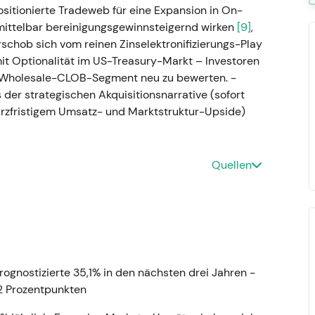
ositionierte Tradeweb für eine Expansion in On-
ittelbar bereinigungsgewinnsteigernd wirken
[9]
,
chob sich vom reinen Zinselektronifizierungs-Play
mit Optionalität im US-Treasury-Markt – Investoren
 Wholesale-CLOB-Segment neu zu bewerten. -
 der strategischen Akquisitionsnarrative (sofort
urzfristigem Umsatz- und Marktstruktur-Upside)
22) - Veröffentlichung der Jahreszahlen 2021:
Quellen
 1,0 Mrd. USD; 22. Jahr in Folge mit
n den Segmenten Rates, Credit und Equities
[2]
,
ry wurde bestätigt – der Beweis, dass säkulare
ktmix (Zinsen, Credit, ETFs, Marktdaten) zu
- Technisch: Anhaltender Aufwärtstrend, da
it einer klarer konturierten Multi-Asset-
gnostizierte 35,1% in den nächsten drei Jahren -
2 Prozentpunkten
ckzeitraum) - Veröffentlichung der FY-2022-