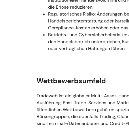
institutionellen Handelsvolumina und M
die Erlöse reduzieren.
### 2025 – Volumina und Ausführungsquali
Regulatorisches Risiko: Änderungen bei
Ausführungsmetriken durch das gesamte J
Handelsberichterstattung oder kartel
Präsentationen zeigen solides Umsatzwach
Compliance-Kosten erhöhen oder das
internationale Stärke – Q4-2025-Umsatz ca.
Betriebs- und Cybersicherheitsrisiko:
[24]
. - Marktstimmung: Internationales Wa
den Handelsbetrieb unterbrechen, K
rückten als wesentliche Wachstumstreiber 
oder vertraglichen Haftungen führen.
einer Einzelprodukt-Story hin zu einem „Mul
Trend mit periodischen Gewinnmitnahmen; d
zwischenzeitliche Konsolidierungsphasen, 
Kapitalrückgabethemen rotierten
[23]
,
[24]
.
Wettbewerbsumfeld
### 29. April 2026 – Q1 2026 - Rekorderge
im Jahresvergleich; +17,5 % in konstanten 
Tradeweb ist ein globaler Multi-Asset-Hande
bereinigtes verwässertes EPS 1,08 USD; inte
Ausführung, Post-Trade-Services und Markt
Jahresvergleich). Der Verwaltungsrat erhöh
öffentlichen Wettbewerbern gehören spezia
Aktienrückkäufe fort
[20]
,
[17]
,
[18]
. - Markt
Börsengruppen, die ebenfalls Trading, Clea
„Skalierung + Internationalisierung + Auto
sind Terminal-/Datenanbieter und Credit-Pl
qualitativ hochwertiger Compounder mit s