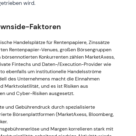
etrieben wird.
rdergrund. - Technisch: Konstruktive
 Visibilität wiederkehrender Umsätze und die
ownside-Faktoren
ntegration - Führungswechsel: Billy Hult
elte in den Vorsitz des Verwaltungsrats); die
ische Handelsplätze für Rentenpapiere, Zinssätze
ßig und sollte den Produktfahrplan im Treasury-
sierten Rentenpapier-Venues, großen Börsengruppen
g: Der Markt bewertete den internen Nachfolger
n börsennotierten Konkurrenten zählen MarketAxess,
de durch den Integrationsplan und den
vate Fintechs und Daten-/Execution-Provider wie
echnisch: Bullishe Fortsetzung – die interne
to ebenfalls um institutionelle Handelsströme
ertet, was zu einer Erleichterungsrally bzw. einem
dell des Unternehmens macht die Einnahmen
e.
arktvolatilität, und es ist Risiken aus
en und Cyber-Risiken ausgesetzt.
unigung: Der Jahresumsatz 2024 wuchs um ca. 29
ob Marktanteilsgewinne, internationale Expansion
ste und Gebührendruck durch spezialisierte
Marktstimmung: Tradeweb wurde zunehmend als
rierte Börsenplattformen (MarketAxess, Bloomberg,
r mit Skalenvorteilen in Daten und
ker.
- Technisch: Starker Aufwärtstrend und
onsgebührenerlöse und Margen korrelieren stark mit
icklung die langfristige These bestätigten
[25]
.