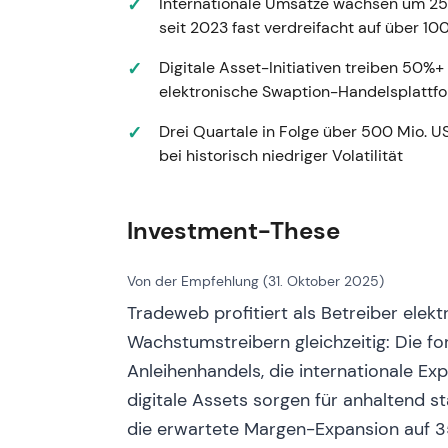
Internationale Umsätze wachsen um 25
Ergebnisse: Umsatz ca. 1,189 Mrd. USD, bere
seit 2023 fast verdreifacht auf über 10
Q4-2022-Highlights umfassten ca. 293 Mio.
elektronischen US-High-Grade-TRACE-Hand
Digitale Asset-Initiativen treiben 50
[10]
,
[12]
. Regulierungsvorhaben der SEC und
elektronische Swaption-Handelsplattfo
LIBOR-Transition sorgten für anhaltende Br
Drei Quartale in Folge über 500 Mio. 
Handelsplatzregeln – struktureller Rückenw
bei historisch niedriger Volatilität
Marktstimmung: Investoren sahen Resilienz 
Marktanteile zu gewinnen, da Volatilität un
Kanäle drängten; die Narrative weitete sich
Investment-These
Marktdaten-Monetarisierung aus. - Technis
gerichtetem Bias, gestützt durch Margenau
Dividendenerhöhungen
[10]
,
[12]
.
Von der Empfehlung (31. Oktober 2025)
Tradeweb profitiert als Betreiber ele
### Dezember 2022 – Strategische Produk
Wachstumstreibern gleichzeitig: Die fo
strategischer Partnerschaften (u. a. mit Bl
Anleihenhandels, die internationale E
und der Daten in Aladdin) sowie weiterer 
Marktdatenprodukten (AiEX, AiPrice) zur 
digitale Assets sorgen für anhaltend 
Marktstimmung: Wahrnehmungswandel vom re
die erwartete Margen-Expansion auf 3
„Workflow- und Automatisierungspartner" –