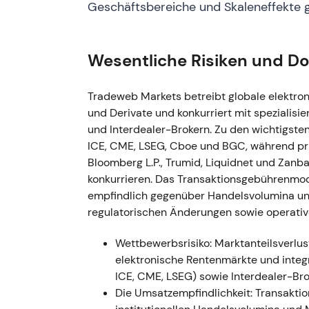
Geschäftsbereiche und Skaleneffekte g
und Plattformintegrationen rückte in den Vo
Konsolidierung – Investoren honorierten die
wachsende Ökosystem-Einbettung.
Wesentliche Risiken und D
### 1. Januar 2023 – Führungswechsel und I
übernahm den CEO-Posten (Lee Olesky wechs
Tradeweb Markets betreibt globale elektron
Integration der NFI-Akquisition lief planmä
und Derivate und konkurriert mit speziali
Bereich beschleunigen
[12]
. - Marktstimmun
und Interdealer-Brokern. Zu den wichtigste
als risikoarm; das Investorenvertrauen wur
ICE, CME, LSEG, Cboe und BGC, während pri
kontinuierlichen Produktausbau gestützt. - T
Bloomberg L.P., Trumid, Liquidnet und Zanba
Nachfolge wurde als „Business as usual" gew
konkurrieren. Das Transaktionsgebührenmo
Ausbruch aus der Konsolidierungszone führt
empfindlich gegenüber Handelsvolumina und M
regulatorischen Änderungen sowie operativ
### Gesamtjahr 2024 - Deutliche Beschle
% auf rund 1,7 Mrd. USD; das Unternehmen h
Wettbewerbsrisiko: Marktanteilsverlu
und Produktdiversifizierung hervor
[25]
. - 
elektronische Rentenmärkte und integ
Cross-Asset-Marktinfrastruktur-Compounde
ICE, CME, LSEG) sowie Interdealer-Bro
automatisierter Ausführung wahrgenommen. 
Die Umsatzempfindlichkeit: Transakti
Momentumphase, da Umsatz- und Margenentw