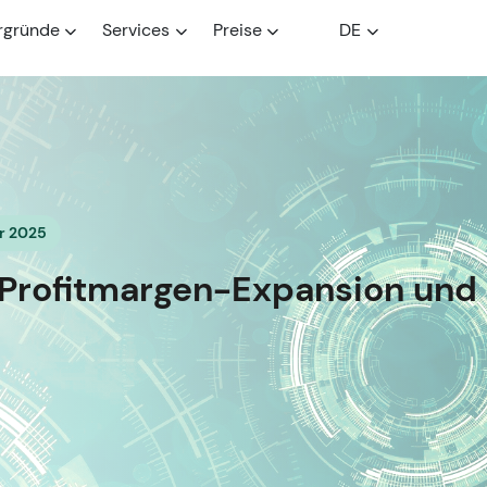
rgründe
Services
Preise
DE
r 2025
 Profitmargen-Expansion und