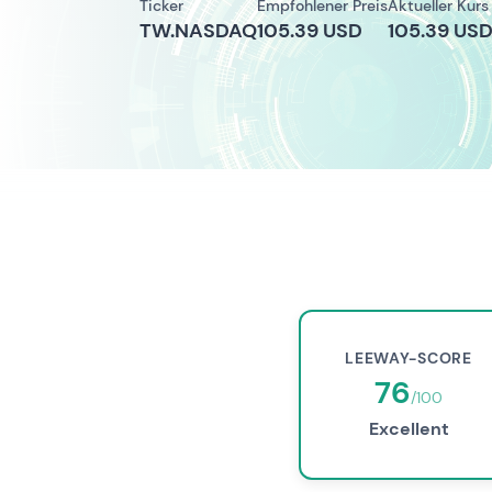
Ticker
Empfohlener Preis
Aktueller Kurs
TW.NASDAQ
105.39 USD
105.39 US
LEEWAY-SCORE
76
/100
Excellent