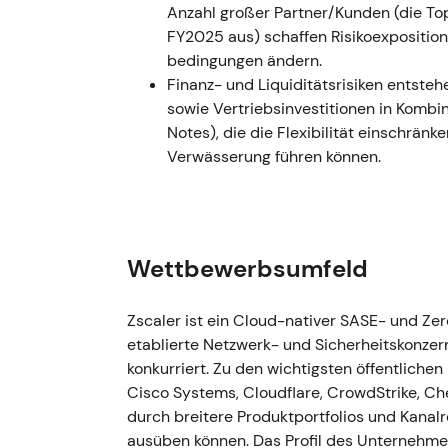
am künftigen Umsatzmomentum, ungeachtet 
Anzahl großer Partner/Kunden (die To
Kurzfristiger Kursrückgang mit erhöhter Vola
FY2025 aus) schaffen Risiko­exposition
bedingungen ändern.
26./27.05.2026 — Q3 GJ2026: Operativ st
Finanz- und Liquiditätsrisiken entst
historischer Kurseinbruch
- Ergebnis: Sta
sowie Vertriebsinvestitionen in Kombi
Wachstum positiv (ARR +25 %), Margen ver
Notes), die die Flexibilität einschrän
Wachstumsausblick (~16–17 %), begründet mi
Verwässerung führen können.
Veränderungen, und der Abgang zweier Vertr
brach am 27. Mai 2026 um rund 31 % ein — d
Unternehmensgeschichte — und löste Hera
Umsetzungsrisikos aus
[19]
,
[15]
. - Narrativ:
Aufwertungsnarrativ zu erhöhten Bedenken 
Wettbewerbsumfeld
die Wahrnehmung kippte in Richtung gestei
Bewertungskompression. - Technisch: Abrup
Zscaler ist ein Cloud-nativer SASE- und Ze
volatiles Abwärtsregime mit Konsolidierung
etablierte Netzwerk- und Sicherheitskonzer
[19]
.
konkurriert. Zu den wichtigsten öffentlichen
Cisco Systems, Cloudflare, CrowdStrike, C
11.07.2026 — Aktueller Marktpreis
- Ergebn
durch breitere Produktportfolios und Kanal
Kurseinbruch im Mai 2026 und der anschließe
ausüben können. Das Profil des Unternehme