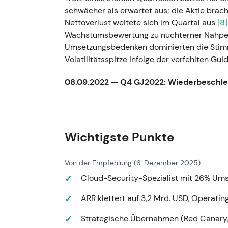
schwächer als erwartet aus; die Aktie brach
Nettoverlust weitete sich im Quartal aus
[8]
Wachstumsbewertung zu nüchterner Nahper
Umsetzungsbedenken dominierten die Stimm
Volatilitätsspitze infolge der verfehlten Gu
08.09.2022 — Q4 GJ2022: Wiederbeschle
Ergebnis: Q4-Umsatz 318,1 Mio. USD (+61 %
USD (+62 % ggü. Vorjahr); Non-GAAP-Netto
spürbar; Einführung von Posture Control u
Solide Umsetzung und Produkterweiterung s
Wichtigste Punkte
Effizienz"; im Vordergrund standen nachhal
Cashflow-Kennzahlen. - Technisch: Erneute
Von der Empfehlung (6. Dezember 2025)
Skalierungsbelegen und Cashgenerierung
[
Cloud-Security-Spezialist mit 26% Um
November 2023 (Anfang) — Produktoffen
ARR klettert auf 3,2 Mrd. USD, Operati
Neubesetzungen
- Ergebnis: Ankündigung
Innovationen (8. Nov.); Q1 GJ2024 (27. Nov.
Strategische Übernahmen (Red Canary, 
Rekord-Free-Cashflow-Marge (~45 %), Rekor