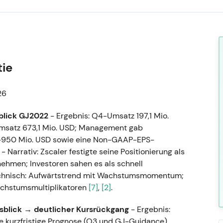
tie
26
blick GJ2022
- Ergebnis: Q4-Umsatz 197,1 Mio.
msatz 673,1 Mio. USD; Management gab
–950 Mio. USD sowie eine Non-GAAP-EPS-
. - Narrativ: Zscaler festigte seine Positionierung als
hmen; Investoren sahen es als schnell
chnisch: Aufwärtstrend mit Wachstumsmomentum;
achstumsmultiplikatoren
[7]
,
[2]
.
usblick → deutlicher Kursrückgang
- Ergebnis:
die kurzfristige Prognose (Q3 und GJ-Guidance)