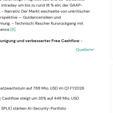
 intraday um bis zu rund 18 % ein; der GAAP-
. - Narrativ: Der Markt wechselte von unkritischer
spektive — Guidancerisiken und
ung. - Technisch: Rascher Kursrückgang mit
idance
[8]
.
unigung und verbesserter Free Cashflow
-
 ggü. Vorjahr); GJ2022-Gesamtumsatz 1.090,9 Mio.
Quellen
ergebnis und Free Cashflow verbesserten sich
nd Ausbau der AWS-Integrationen
[4]
. - Narrativ:
tärkten das Narrativ von „Wachstum plus
tige Zero-Trust-Nachfrage und verbesserte
r Aufwärtstrend und Neubewertung auf Basis von
4]
.
satzwachstum auf 788 Mio. USD im Q1 FY2026
sive, Q1 GJ2024-Ergebnisse und GTM-
ng Cashflow steigt um 35% auf 448 Mio. USD
 von Zero-Trust-Workload- und Cloud-VDI-
) mit Umsatz 497 Mio. USD (+40 % ggü. Vorjahr),
SPLX) stärken AI-Security-Portfolio
dzahl neuer ARR-Logos über 1 Mio. USD;