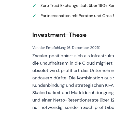
Zero Trust Exchange läuft über 160+ R
Ernennung von Mike Rich (CRO) und Joyce 
Das Unternehmensnarrativ weitete sich von 
Partnerschaften mit Peraton und Orca 
— Workloads, Datenschutz, KI-Sicherheit; 
steigende Margen zu honorieren. - Technis
die Story in Richtung „Skalierung plus Profit
Investment-These
01.03.2024 — Q2 GJ2024: Erwartungen üb
Ergebnis: Q2-Umsatz rund 525 Mio. USD (+3
Von der Empfehlung (6. Dezember 2025)
das Wachstumstempo verlangsamte sich geg
Zscaler positioniert sich als Infrastruk
stiegen; die Aktie gab aufgrund der Wach
die unaufhaltsam in die Cloud migriert
verlagerte seinen Fokus auf Wachstumsdyna
obsolet wird, profitiert das Unternehm
selektiver — die Dauerhaftigkeit des Wachs
andauern dürfte. Die Kombination au
Schätzungen. - Technisch: Seitwärtsbewegu
erhöhte Aufmerksamkeit für Frühindikatoren 
Kundenbindung und strategischen KI-Ak
Skalierbarkeit und Marktdurchdringun
2024–2025 — Plattform- und KI-Rückenw
und einer Netto-Retentionsrate über 12
Anhaltende Produkterweiterung — KI-gestü
nur notwendig, sondern auch profitabel 
Sicherheit — und wachsende Akzeptanz bei 