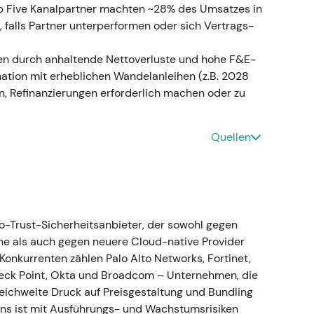
der aktuellen Umsatzstärke. - Technisch:
p Five Kanal­partner machten ~28% des Umsatzes in
tilität; Trendführerschaft in Frage gestellt
[20]
.
, falls Partner unterperformen oder sich Vertrags­
ark, aber konservativer GJ27-Ausblick →
ehen durch anhaltende Nettoverluste und hohe F&E-
rkes Quartal (Ende 30. April) — Umsatz und ARR-
nation mit erheblichen Wandelanleihen (z.B. 2028
bessert — doch der konservative GJ27/ARR-
ken, Refinanzierungen erforderlich machen oder zu
t einer „vorsichtigen" Haltung inmitten von GTM-
iebsführungskräfte sorgten für Unruhe; die Aktie
er stärkste Tagesverlust der
Quellen
bstufungen sowie eine Neubewertung des
 Der Markt schwenkte vom „KI plus Plattform"-
hinsichtlich Umsetzung und Bookings-Qualität um;
gertem Ausführungsrisiko und
ter, massiver Kursrückgang; Übergang in ein
ro-Trust-Sicherheitsanbieter, der sowohl gegen
 auf deutlich niedrigeren Bewertungsniveaus
[15]
,
ne als auch gegen neuere Cloud-native Provider
 Konkurrenten zählen Palo Alto Networks, Fortinet,
heck Point, Okta und Broadcom – Unternehmen, die
is: Aktueller Kurs: 139,27 USD. - Narrativ: Nach dem
reichweite Druck auf Preisgestaltung und Bundling
nden Volatilität notiert Zscaler deutlich unter
ns ist mit Ausführungs- und Wachstumsrisiken