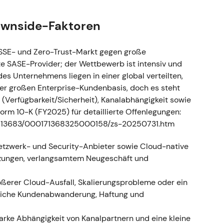
die Plattform- und KI-Positionierung honorierten
sich: Zscaler galt zunehmend als KI/Security-
ownside-Faktoren
er Kernkompetenz; Bewertungsexpansion folgte
chlüssen. - Technisch: Mehrquartalsrally mit
 einer Neubewertung durch den Markt
[24]
.
/SSE- und Zero-Trust-Markt gegen große
e SASE-Provider; der Wettbewerb ist intensiv und
rwartungen, Jahresprognose angehoben
-
des Unternehmens liegen in einer global verteilten,
ungen; Jahresumsatzprognose angehoben auf Basis
r großen Enterprise-Kundenbasis, doch es steht
rheitslösungen; der Bericht bestätigte die
(Verfügbarkeit/Sicherheit), Kanalabhängigkeit sowie
ch intra- und nachbörsliche Volatilität
[16]
. -
orm 10-K (FY2025) für detaillierte Offenlegungen:
iv bekräftigt; Investoren betrachteten Zscaler als
/1713683/000171368325000158/zs-20250731.htm
nd KI-Sicherheit. - Technisch: Anhaltender
ilität rund um Ergebnisveröffentlichungen
[16]
.
etzwerk- und Security-Anbieter sowie Cloud-native
rzungen, verlangsamtem Neugeschäft und
rwartungen, Billings enttäuschen
- Ergebnis:
 ggü. Vorjahr), Umsatz und EPS über den
rößerer Cloud-Ausfall, Skalierungsprobleme oder ein
eben jedoch hinter den Erwartungen zurück; die
liche Kundenabwanderung, Haftung und
0]
. - Narrativ: Investoren gewichteten Billings als
ark; ein Rückstand bei den Billings weckte Zweifel
tarke Abhängigkeit von Kanal­partnern und eine kleine