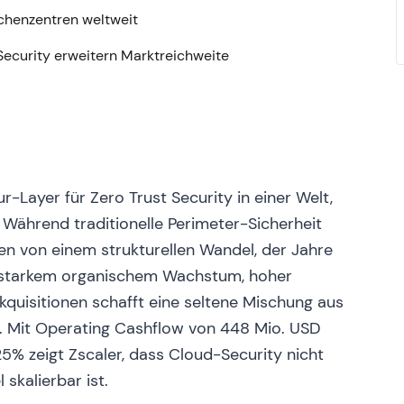
echenzentren weltweit
Kim (CMO) zur GTM-Skalierung
[17]
,
[21]
. - Narrativ:
„Nutzerschutz" zu einer echten Plattformstory aus
Security erweitern Marktreichweite
Investoren begannen, sowohl Wachstum als auch
ch: Ausbruch mit Momentumkonsolidierung, da sich
abilität" entwickelte
[21]
.
ertroffen, aber spürbare Verlangsamung
-
5 % ggü. Vorjahr), Schätzungen übertroffen — doch
enüber den Vorquartalen, und die Betriebskosten
tur-Layer für Zero Trust Security in einer Welt,
stumssorgen nach
[14]
,
[13]
. - Narrativ: Der Markt
. Während traditionelle Perimeter-Sicherheit
mik und Billings/Bookings; Investoren wurden
en von einem strukturellen Wandel, der Jahre
tums zählte mehr als das bloße Übertreffen von
s starkem organischem Wachstum, hoher
ng mit Rücksetzer nach vorherigem Anstieg;
wie Billings und ARR.
quisitionen schafft eine seltene Mischung aus
g. Mit Operating Cashflow von 448 Mio. USD
ind; Neubewertung bis 2025
- Ergebnis:
5% zeigt Zscaler, dass Cloud-Security nicht
tzte Bedrohungsabwehr, Datenschutz, Workload-
skalierbar ist.
großen Unternehmen; die Aktie legte im Verlauf