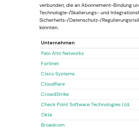
seinen Hochs von Ende 2025; die Investore
verbunden, die an Abonnement-Bindung und
und KI-Befürwortern auf der einen und Skep
Technologie-/Skalierungs- und Integration
der anderen Seite. - Technisch: Konsolidier
Sicherheits-/Datenschutz-/Regulierungsrisi
einem niedrigeren Handelsbereich; technisch
könnten.
Unternehmen
Palo Alto Networks
Fortinet
Cisco Systems
Cloudflare
CrowdStrike
Check Point Software Technologies Ltd.
Okta
Broadcom