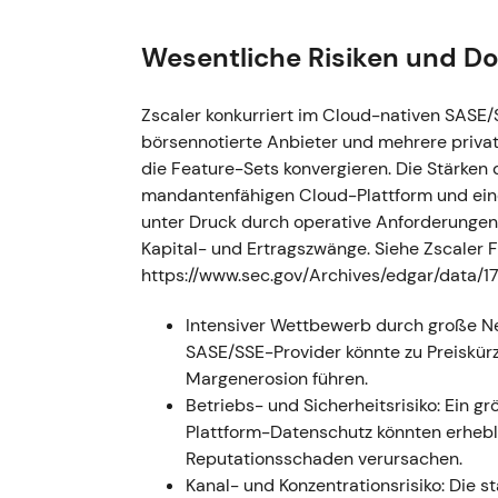
des Jahres 2025 deutlich zu, da Investoren 
[24]
. - Narrativ: Die Wahrnehmung verschob 
Wesentliche Risiken und D
Compounder statt als Anbieter mit nur ein
dem Nachweis von Produkttiefe und Großabs
neuen Hochs bis Ende 2025, begleitet von
Zscaler konkurriert im Cloud-nativen SASE
börsennotierte Anbieter und mehrere privat
25.11.2025 — Quartalsergebnisse über E
die Feature-Sets konvergieren. Die Stärken 
Ergebnis: Quartalszahlen über den Erwart
mandantenfähigen Cloud-Plattform und eine
starker Nachfrage nach Cloud- und KI-Siche
unter Druck durch operative Anforderungen 
Wachstumstrajektorie, die Aktie zeigte jedo
Kapital- und Ertragszwänge. Siehe Zscaler F
Narrativ: Wachstums- und KI/Security-Narrat
https://www.sec.gov/Archives/edgar/data
führenden Anbieter im Bereich Zero-Trust u
Aufwärtstrend, aber mit episodischer Volat
Intensiver Wettbewerb durch große N
SASE/SSE-Provider könnte zu Preiskü
26.02.2026 — Q4 (KJ2025): Umsatz über E
Margenerosion führen.
Q4-Umsatz rund 815,8 Mio. USD (+ca. 25,9 %
Betriebs- und Sicherheitsrisiko: Ein g
Schätzungen — die berechneten Billings bli
Plattform-Datenschutz könnten erheb
Aktie fiel infolge des Billings-Fehlbetrags
[2
Reputationsschaden verursachen.
Frühindikator für künftiges ARR-Wachstum st
Kanal- und Konzentrations­risiko: Die s