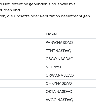
nmeinungen bleiben gespalten zwischen Plattform-
 Net Retention gebunden sind, sowie mit
tikern hinsichtlich der operativen Umsetzung auf
shürden und
ung in einem kontrollierten Abwärtstrend nahe
ken, die Umsätze oder Reputation beeinträchtigen
e Postur bärisch bis neutral.
Ticker
PANW.NASDAQ
FTNT.NASDAQ
CSCO.NASDAQ
NET.NYSE
CRWD.NASDAQ
CHKP.NASDAQ
OKTA.NASDAQ
AVGO.NASDAQ