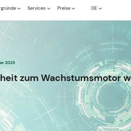
rgründe
Services
Preise
DE
ber 2025
erheit zum Wachstumsmotor w