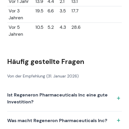
Vor 1 Jahr
13.9
4.4
2.1
13.1
Vor 3
19.5
6.6
3.5
17.7
Jahren
Vor 5
10.5
5.2
4.3
28.6
Jahren
Häufig gestellte Fragen
Von der Empfehlung (31. Januar 2026)
Ist Regeneron Pharmaceuticals Inc eine gute
Investition?
Regeneron Pharmaceuticals Inc hat einen Leeway-
Was macht Regeneron Pharmaceuticals Inc?
Score von 64.1/100, was als Excellent eingestuft wird.