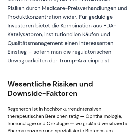
Menschen eingeleitet – das Unternehmen
Risiken durch Medicare-Preisverhandlungen und
betonte die zügige Weiterentwicklung neuer
Produktkonzentration wider. Für geduldige
monoklonaler Antikörper
[34]
,
[32]
.
Investoren bietet die Kombination aus FDA-
Die Anlegerwahrnehmung verschob sich hin zu
Katalysatoren, institutionellen Käufen und
F&E-Kompetenz: Regeneron positionierte sich
als „vorbereitet" auf Variantenrisiken und als
Qualitätsmanagement einen interessanten
Unternehmen, das Antikörper-Assets neu
Einstieg – sofern man die regulatorischen
entwickeln kann – kein reiner COVID-
Unwägbarkeiten der Trump-Ära einpreist.
Einzweckanbieter
[34]
.
Konsolidierung und Bodenbildung, während
der Markt klinische Daten und Klarheit über
Wesentliche Risiken und
wiederkehrende Umsatzströme abwartete.
Downside-Faktoren
Q1 2022 (berichtet Mai 2022) –
Einbruch der US-REGEN‑COV-Umsätze
Regeneron ist in hochkonkurrenzintensiven
therapeutischen Bereichen tätig — Ophthalmologie,
Angesichts der Omikron-Dominanz und der
Immunologie und Onkologie — wo große diversifizierte
EUA-Einschränkung verzeichnete Regeneron
Pharmakonzerne und spezialisierte Biotechs um
im Q1 2022 faktisch keine US-REGEN‑COV-