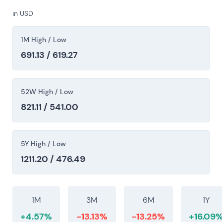
in USD
1M High / Low
691.13 / 619.27
52W High / Low
821.11 / 541.00
5Y High / Low
1211.20 / 476.49
1M
3M
6M
1Y
+4.57%
-13.13%
-13.25%
+16.09