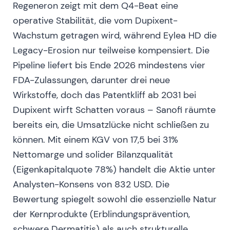
damit faktisch ausgesetzt
[6]
,
[4]
.
Regeneron zeigt mit dem Q4-Beat eine
Sofortige Anlegersorgen um einen abrupten
operative Stabilität, die vom Dupixent-
Umsatzeinbruch bei REGEN‑COV; der Fokus
Wachstum getragen wird, während Eylea HD die
verlagerte sich entschieden auf die
Legacy-Erosion nur teilweise kompensiert. Die
Dauerhaftigkeit von EYLEA/Dupixent und die
Notwendigkeit von Antikörpern der nächsten
Pipeline liefert bis Ende 2026 mindestens vier
Generation
[1]
,
[6]
.
FDA-Zulassungen, darunter drei neue
Scharfer Kursrückgang und Volatilitätsanstieg,
Wirkstoffe, doch das Patentkliff ab 2031 bei
da der Markt die kurzfristigen COVID-Erlöse
Dupixent wirft Schatten voraus – Sanofi räumte
aus der Bewertung herausnahm
[1]
,
[6]
.
bereits ein, die Umsatzlücke nicht schließen zu
Anfang 2022 – Schwenk zu Antikörpern
können. Mit einem KGV von 17,5 bei 31%
der nächsten Generation (First-in-
Nettomarge und solider Bilanzqualität
Human)
(Eigenkapitalquote 78%) handelt die Aktie unter
Regeneron gab bekannt, über eine Bibliothek
Analysten-Konsens von 832 USD. Die
nächster-Generationen-Antikörper zu
Bewertung spiegelt sowohl die essenzielle Natur
verfügen, die gegen Omikron und andere
der Kernprodukte (Erblindungsprävention,
Varianten wirksam sind; für mindestens einen
Kandidaten wurden erste klinische Studien am
schwere Dermatitis) als auch strukturelle