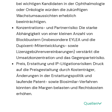
bei wichtigen Kandidaten in der Ophthalmologie
Regeneron und seine Kooperationspartner
oder Onkologie würden die zukünftigen
erzielten Rekord-Nettoproduktverkäufe für
Wachstumsaussichten erheblich
EYLEA, Dupixent und Libtayo; die
beeinträchtigen.
Gesamterlöse 2022 lagen bei rund 12,17 Mrd.
Konzentrations- und Partnerrisiko: Die starke
USD mit einem GAAP-Nettogewinn von ca.
Abhängigkeit von einer kleinen Anzahl von
4,34 Mrd. USD; Dupixent (Sanofi-Buchung)
Blockbustern (insbesondere EYLEA und die
stieg 2022 um rund 40 % auf globale
Dupixent-Mitentwicklungs- sowie
Nettoumsätze von ca. 8,68 Mrd. USD
[14]
,
[18]
.
Lizenzgebührenvereinbarungen) verstärkt die
Der Markt bewertete Regeneron neu – weg
Umsatzkonzentration und das Gegenparteirisiko.
vom Pandemie-Sondereffekt, hin zu einem
Preis, Erstattung und IP-Litigationsrisiken: Druck
dauerhaften Biologika-Compounder.
auf die Preisgestaltung durch Kostenträger,
Dupixents Expansion in mehrere Indikationen
Änderungen in der Erstattungspolitik und
wurde zur primären Wachstumsgeschichte,
laufende Patent- sowie Biosimilar-Verfahren
EYLEA lieferte stabilen Cashflow, und
könnten die Margen belasten und Rechtskosten
Onkologie sowie Bispecifics boten optionalen
erhöhen.
Zusatznutzen
[14]
,
[18]
.
Bodenbildung, gefolgt von einem
Quellen
mehrquartaligen Aufwärtstrend, da Anleger