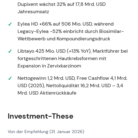
Das Unternehmen galt als hochgradig operativ
Dupixent wächst 32% auf 17,8 Mrd. USD
verlässliches Biotech mit außergewöhnlicher
Jahresumsatz
Cashgenerierung – Anleger registrierten aber
Eylea HD +66% auf 506 Mio. USD, während
auch das Konzentrationsrisiko durch ein
Legacy-Eylea -52% einbricht durch Biosimilar-
einzelnes, pandemiegetriebenes Produkt.
Wettbewerb und Kompoundierungsdruck
Starker Aufwärtstrend mit erhöhter Volatilität
und dominanter Markterzählung rund um
Libtayo 425 Mio. USD (+13% YoY), Marktführer bei
Variantenabhängigkeit
[1]
.
fortgeschrittenen Hautkrebsformen mit
Expansion in Zervixkarzinom
24. Jan. 2022 – FDA-EUA-Einschränkung
(Omikron)
Nettogewinn 1,2 Mrd. USD, Free Cashflow 4,1 Mrd.
USD (2025), Nettoliquidität 16,2 Mrd. USD – 3,4
Die FDA schränkte die Notfallzulassung für
Mrd. USD Aktienrückkäufe
Casirivimab + Imdevimab (REGEN‑COV) in
Regionen ein, in denen Omikron und nicht-
empfindliche Varianten vorherrschten;
Investment-These
Regeneron räumte ein, dass REGEN‑COV
gegen Omikron aller Wahrscheinlichkeit nach
nicht wirksam sei – die US-Zulassung war
Von der Empfehlung (31. Januar 2026)