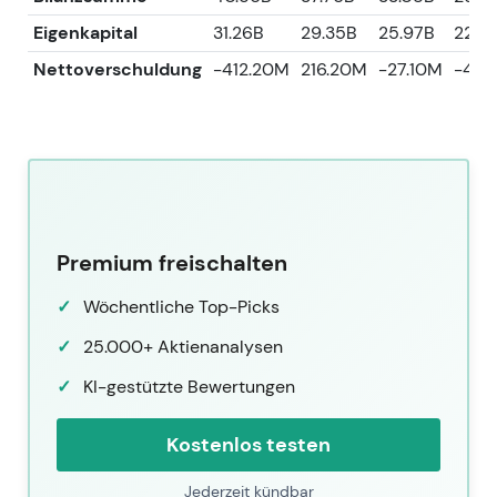
Eigenkapital
31.26B
29.35B
25.97B
22.6
Nettoverschuldung
-412.20M
216.20M
-27.10M
-404
Premium freischalten
Wöchentliche Top-Picks
25.000+ Aktienanalysen
KI-gestützte Bewertungen
Kostenlos testen
Jederzeit kündbar