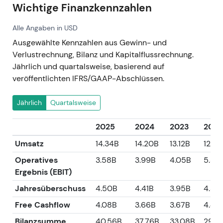
Wichtige Finanzkennzahlen
Alle Angaben in USD
Ausgewählte Kennzahlen aus Gewinn- und
Verlustrechnung, Bilanz und Kapitalflussrechnung.
Jährlich und quartalsweise, basierend auf
veröffentlichten IFRS/GAAP-Abschlüssen.
Jährlich
Quartalsweise
2025
2024
2023
2022
Umsatz
14.34B
14.20B
13.12B
12.17
Operatives
3.58B
3.99B
4.05B
5.39
Ergebnis (EBIT)
Jahresüberschuss
4.50B
4.41B
3.95B
4.34
Free Cashflow
4.08B
3.66B
3.67B
4.42
Bilanzsumme
40.56B
37.76B
33.08B
29.21