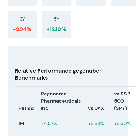
3Y
5Y
-9.94%
+12.10%
Relative Performance gegenüber
Benchmarks
Regeneron
vs S&P
Pharmaceuticals
500
Period
Inc
vs DAX
(SPY)
1M
+4.57%
+3.83%
+3.90%