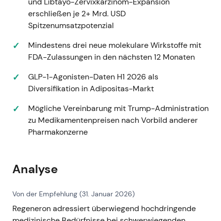
und Libtayo-Zervixkarzinom-Expansion
Margenkontrolle, Labelausdehnungen und
erschließen je 2+ Mrd. USD
internationale Durchdringung
[16]
,
[15]
.
Spitzenumsatzpotenzial
Langfristiger Aufwärtstrend; Dupixent-
Meilensteine fungierten als Katalysatoren für
Mindestens drei neue molekulare Wirkstoffe mit
gerichtete Kursbewegungen.
FDA-Zulassungen in den nächsten 12 Monaten
2025 – Anhaltende kommerzielle Stärke
GLP-1-Agonisten-Daten H1 2026 als
und Pipeline-Updates
Diversifikation in Adipositas-Markt
Regeneron meldete weiterhin starke EYLEA-
Mögliche Vereinbarung mit Trump-Administration
Umsätze und lieferte regelmäßige Pipeline-
zu Medikamentenpreisen nach Vorbild anderer
Updates; Berichte aus 2025 bestätigten die
Pharmakonzerne
Dauerhaftigkeit von EYLEA und die Fortschritte
laufender Programme
[20]
.
Das Unternehmensprofil wurde als
Analyse
cashgenerierender Kernfranchise-Betrieb
wahrgenommen, der aggressives F&E und
Von der Empfehlung (31. Januar 2026)
Kapitalrückführungen finanziert; die
Regeneron adressiert überwiegend hochdringende
Bewertung war Gegenstand von Debatten
medizinische Bedürfnisse bei schwerwiegenden