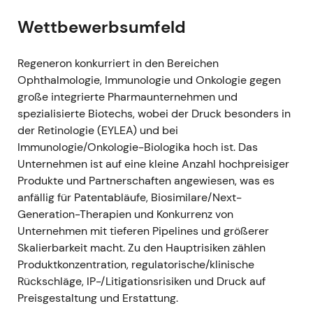
wiederkehrendes Umsatzwachstum und
Wettbewerbsumfeld
reduziertes Einzelproduktrisiko honorierten.
2022–2023 – Fortschritte in Onkologie
Regeneron konkurriert in den Bereichen
und Bispecific-Pipeline
Ophthalmologie, Immunologie und Onkologie gegen
große integrierte Pharmaunternehmen und
Laufende Entwicklung und geplante
spezialisierte Biotechs, wobei der Druck besonders in
Datenpräsentationen für Onkologie-
der Retinologie (EYLEA) und bei
Programme (u. a. REGN5458 BCMA-CD3 und
Immunologie/Onkologie-Biologika hoch ist. Das
Odronextamab CD20-CD3) sowie
Unternehmen ist auf eine kleine Anzahl hochpreisiger
regulatorische Aktivitäten rund um Libtayo-
Produkte und Partnerschaften angewiesen, was es
Kombinationen; Regeneron kommunizierte
anfällig für Patentabläufe, Biosimilare/Next-
mehrere erwartete klinische Meilensteine in
Generation-Therapien und Konkurrenz von
Onkologie und Immunologie
[1]
.
Unternehmen mit tieferen Pipelines und größerer
Die Wahrnehmung entwickelte sich zu
Skalierbarkeit macht. Zu den Hauptrisiken zählen
„Franchise plus Pipeline" – Anleger schrieben
Produktkonzentration, regulatorische/klinische
potenziellen Onkologie-Zulassungen und
Rückschläge, IP-/Litigationsrisiken und Druck auf
Bispecific-Daten inkrementellen Mehrwert zu,
Preisgestaltung und Erstattung.
während die nun dominanten Dupixent-