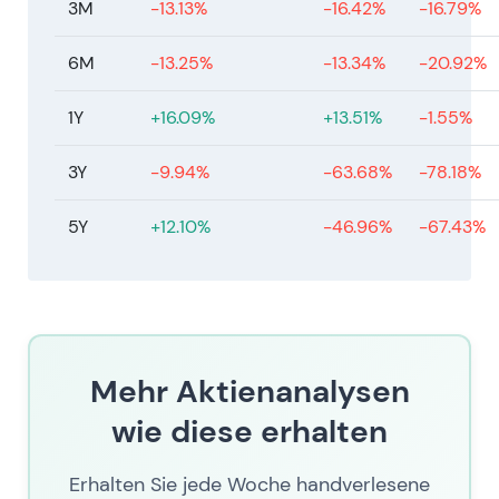
3M
-13.13%
-16.42%
-16.79%
6M
-13.25%
-13.34%
-20.92%
1Y
+16.09%
+13.51%
-1.55%
3Y
-9.94%
-63.68%
-78.18%
5Y
+12.10%
-46.96%
-67.43%
Mehr Aktienanalysen
wie diese erhalten
Erhalten Sie jede Woche handverlesene