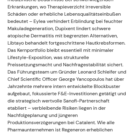
zwischen kurzfristigen Multiplikatoren
Erkrankungen, wo Therapieverzicht irreversible
(Dupixent-Wachstum) und längerfristigem
Schäden oder erhebliche Lebensqualitätseinbußen
Upside (Onkologie-Zulassungen)
[20]
,
[15]
.
bedeutet – Eylea verhindert Erblindung bei feuchter
Konstruktive Handelsspanne mit
Makuladegeneration, Dupixent lindert schwere
Kursanstiegen bei positiven Überraschungen
atopische Dermatitis mit begrenzten Alternativen,
und Daten; moderate Rücksetzer im Rahmen
Libtayo behandelt fortgeschrittene Hautkrebsformen.
normaler Gewinnmitnahmen.
Das Kernportfolio bleibt essentiell mit minimaler
Lifestyle-Exposition, was strukturelle
11. Jul. 2026 – Kurs-Snapshot und
Preissetzungsmacht und Nachfragestabilität sichert.
Marktpositionierung
Das Führungsteam um Gründer Leonard Schleifer und
REGN-Aktienkurs (aktueller maßgeblicher
Chief Scientific Officer George Yancopoulos hat über
Wert): 664,52 USD per diesem Datum.
Jahrzehnte mehrere intern entwickelte Blockbuster
Mitte 2026 behandeln Anleger Regeneron
aufgebaut, fokussierte F&E-Investitionen getätigt und
offenbar als großes, diversifiziertes
die strategisch wertvolle Sanofi-Partnerschaft
Biotech/Biologika-Unternehmen – dauerhafte
etabliert – verbleibende Risiken liegen in der
Ophthalmologie- und Typ-2-Entzündungs-
Nachfolgeplanung und jüngeren
Franchises (EYLEA, Dupixent) liefern den
Produktionsverzögerungen bei Catalent. Wie alle
Cashflow, während Onkologie und Antikörper
Pharmaunternehmen ist Regeneron erheblichen
der nächsten Generation optionalen Upside