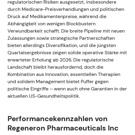
regulatorischen Risiken ausgesetzt, insbesondere
bieten
[15]
,
[16]
.
durch Medicare-Preisverhandlungen und politischen
Ausgereifter Aufwärtstrend mit periodischen
Druck auf Medikamentenpreise, während die
Konsolidierungen und ereignisgetriebener
Abhängigkeit von wenigen Blockbustern
Volatilität, wie sie für hochqualitative Large-
Verwundbarkeit schafft. Die breite Pipeline mit neuen
Cap-Biotechs typisch ist.
Zulassungen sowie strategische Partnerschaften
bieten allerdings Diversifikation, und die jüngsten
Quartalsergebnisse zeigen solide operative Stärke mit
erwarteter Erholung ab 2026. Die regulatorische
Landschaft bleibt herausfordernd, doch die
Kombination aus Innovation, essentiellen Therapien
und solidem Management bietet Puffer gegen
politische Eingriffe – wenn auch ohne Garantien in der
aktuellen US-Gesundheitspolitik.
Performancekennzahlen von
Regeneron Pharmaceuticals Inc