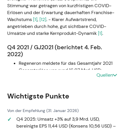
Stimmung war getragen von kurzfristigen COVID-
Erlösen und der Erwartung dauerhaften Franchise-
Wachstums
[1]
,
[12]
. - Klarer Aufwärtstrend,
angetrieben durch hohe, gut sichtbare COVID-
Umsätze und starke Kernprodukt-Dynamik
[1]
.
Q4 2021 / GJ2021 (berichtet 4. Feb.
2022)
Regeneron meldete für das Gesamtjahr 2021
Gesamterlöse von rund 16,07 Mrd. USD;
Quellen
REGEN‑COV-Nettoumsätze in den USA
beliefen sich auf ca. 5,83 Mrd. USD (davon ca.
2,30 Mrd. USD im Q4); EYLEA und Dupixent
Wichtigste Punkte
verzeichneten substanzielles Wachstum; der
Vorstand genehmigte ein
Von der Empfehlung (31. Januar 2026)
Aktienrückkaufprogramm von bis zu 3,0 Mrd.
USD; letzte staatliche REGEN‑COV-
Q4 2025: Umsatz +3% auf 3,9 Mrd. USD,
Lieferungen erfolgten in Q4 2021
[1]
.
bereinigte EPS 11,44 USD (Konsens 10,56 USD) –