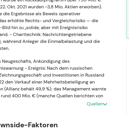
22. Okt. 2021 wurden ~3,8 Mio. Aktien erworben).
e die Ergebnisse als Beweis operativer
das erhöhte Rechts- und Vergleichsrisiko — die
d hin zu „solide, aber mit Ereignisrisiko
stand. - Charttechnik: Nachrichtengetriebene
ang, während Anleger die Einmalbelastung und die
sten.
s Neugeschäfts, Ankündigung des
niswarnung - Ereignis: Nach dem russischen
s Zeichnungsgeschäft und Investitionen in Russland
22 den Verkauf einer Mehrheitsbeteiligung an
an (Allianz behält 49,9 %); das Management warnte
n rund 400 Mio. € (manche Quellen berichten von
r Schritt wurde als konsequente Risikoreduzierung
Quellen
ertet; Anleger akzeptierten die kurzfristige
d rechtliche Entlastung. - Charttechnik: Volatilität
n durch makroökonomischen und geopolitischen
ownside-Faktoren