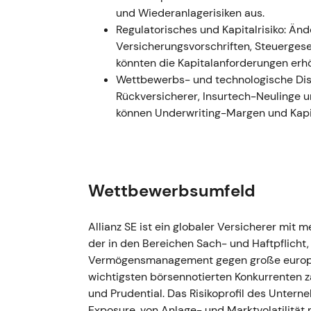
graduellen Aufwärtstrend durch 2023, gest
und Wiederanlagerisiken aus.
Ergebnisse (operative Überraschungen in 20
Regulatorisches und Kapitalrisiko: Änd
Versicherungsvorschriften, Steuerges
Feb. 2023 — GJ2022: Rekordoperativgewinn,
könnten die Kapitalanforderungen erh
Kapitalsteuerung - Ereignis: Allianz melde
Wettbewerbs- und technologische Disr
und schlug eine Dividende von 11,40 €/Akti
Rückversicherer, Insurtech-Neuling
die kapitalsteuernden Maßnahmen einschlie
können Underwriting-Margen und Kapit
Die Ergebnisse verschoben die Wahrnehmung
aufgestellten Versicherungs-Compounders mi
Charttechnik: Ausbruch und sich beschleu
Kapitalrückführungen zueinander fanden.
Wettbewerbsumfeld
H1–H2 2023 — Russland-Abgang: buchhalter
abgefedert - Ereignis: Die Konzernberichte
Allianz SE ist ein globaler Versicherer mi
des russischen Geschäfts aus (berichtet ~435
der in den Bereichen Sach- und Haftpflicht
überwiegende Teil des Verlustes durch eine
Vermögensmanagement gegen große europäi
sodass der tatsächliche Kassenabfluss in H1
wichtigsten börsennotierten Konkurrenten zä
Einschätzung: Der Rückzug wurde letztlich a
und Prudential. Das Risikoprofil des Unter
Volatilität wich einer gedämpften Marktrea
Exposure, von Anlage- und Marktvolatilität