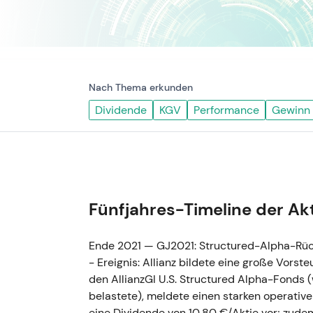
Nach Thema erkunden
Dividende
KGV
Performance
Gewinn
Fünfjahres-Timeline der Ak
Ende 2021 — GJ2021: Structured-Alpha-Rüc
- Ereignis: Allianz bildete eine große Vors
den AllianzGI U.S. Structured Alpha-Fonds
belastete), meldete einen starken operativ
eine Dividende von 10,80 €/Aktie vor; zud