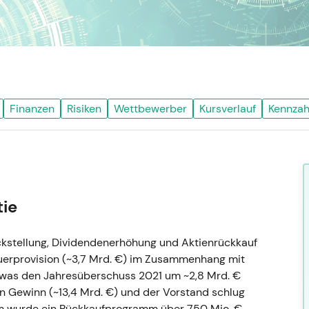
Finanzen
Risiken
Wettbewerber
Kursverlauf
Kennzah
tie
kstellung, Dividendenerhöhung und Aktienrückkauf
teuerprovision (~3,7 Mrd. €) im Zusammenhang mit
 (was den Jahresüberschuss 2021 um ~2,8 Mrd. €
en Gewinn (~13,4 Mrd. €) und der Vorstand schlug
em wurde ein Rückkaufprogramm über 750 Mio. €