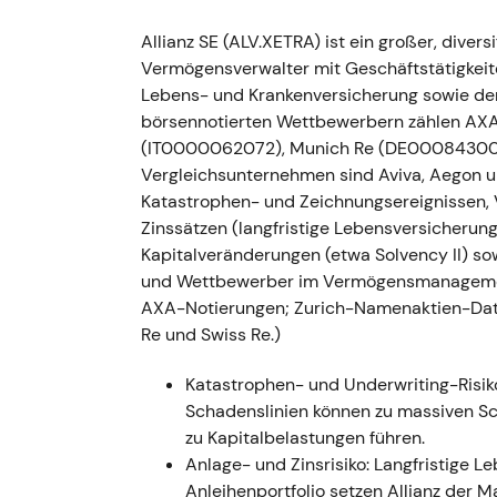
Schock sowie anhaltende Nachrichtenunsich
Allianz SE (ALV.XETRA) ist ein großer, divers
Nov. 2022 — Russland-Transaktion: regulator
Vermögensverwalter mit Geschäftstätigkeite
dass die geplante Russland-Transaktion reg
Lebens- und Krankenversicherung sowie de
und erklärte, die finanziellen Auswirkunge
börsennotierten Wettbewerbern zählen AXA
Einschätzung: Die Terminunsicherheit verlän
(IT0000062072), Munich Re (DE000843002
Anlegern jedoch eher als temporäre Umsetz
Vergleichsunternehmen sind Aviva, Aegon un
betrachtet. - Charttechnik: Seitwärtsbewegu
Katastrophen- und Zeichnungsereignissen, V
die behördliche Freigabe wartete.
Zinssätzen (langfristige Lebensversicherun
Kapitalveränderungen (etwa Solvency II) s
März 2022–Nov. 2023 — mehrstufige Rückka
und Wettbewerber im Vermögensmanagement a
Ereignis: Allianz führte mehrstufige Rückkau
AXA-Notierungen; Zurich-Namenaktien-Daten
2022), weitere 1,0 Mrd. € (21. Nov. 2022–17.
Re und Swiss Re.)
2023). Am 28. Nov. 2023 wurden 6.912.156 z
ausgegebenen Aktien von 403.313.996 auf 3
Katastrophen- und Underwriting-Risik
Kapitalrückführungen wurden zum zentrale
Schadenslinien können zu massiven Sc
nutzte Rückkäufe, um Belastungen aus Sond
zu Kapitalbelastungen führen.
stützen; die Anlegerstimmung verbesserte si
Anlage- und Zinsrisiko: Langfristige 
Bewertung signalisierten.
[14]
- Charttechnik
Anleihenportfolio setzen Allianz der M