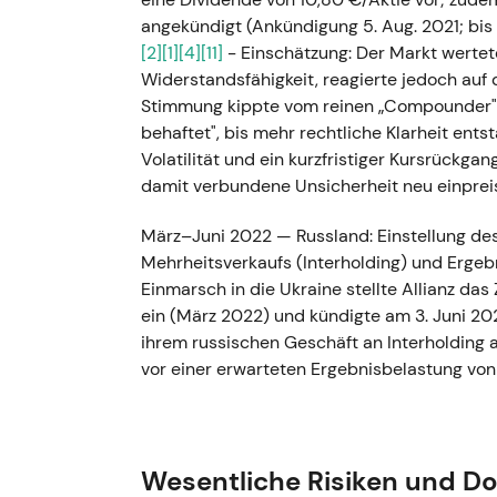
angekündigt (Ankündigung 5. Aug. 2021; bis 
[2]
[1]
[4]
[11]
- Einschätzung: Der Markt wertet
Widerstandsfähigkeit, reagierte jedoch auf 
Stimmung kippte vom reinen „Compounder"-Bil
behaftet", bis mehr rechtliche Klarheit ent
Volatilität und ein kurzfristiger Kursrückg
damit verbundene Unsicherheit neu einprei
März–Juni 2022 — Russland: Einstellung de
Mehrheitsverkaufs (Interholding) und Ergeb
Einmarsch in die Ukraine stellte Allianz da
ein (März 2022) und kündigte am 3. Juni 20
ihrem russischen Geschäft an Interholding 
vor einer erwarteten Ergebnisbelastung vo
~430 Mio. €).
[18]
[20]
[19]
- Einschätzung: De
und reputationsschützende Entscheidung gew
Ergebnisbelastung als Preis für politische un
und Abwärtstrend in Q1–Q3 2022, getriebe
Wesentliche Risiken und D