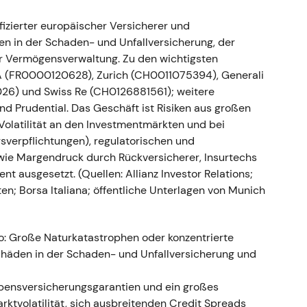
erheit.
ifizierter europäischer Versicherer und
ische Verzögerungen - Ereignis: Allianz meldete,
n in der Schaden- und Unfallversicherung, der
ulatorische Verzögerungen in Russland erfahre,
r Vermögensverwaltung. Zu den wichtigsten
n würden in Q4 2022 oder Q1 2023 erfasst.
[21]
-
 (FR0000120628), Zurich (CH0011075394), Generali
gerte das Nachrichtenrisiko, wurde von vielen
6) und Swiss Re (CH0126881561); weitere
ungsfrage denn als strukturelles Problem
d Prudential. Das Geschäft ist Risiken aus großen
ng mit erhöhter Volatilität, während der Markt auf
olatilität an den Investmentmärkten und bei
gsverpflichtungen), regulatorischen und
owie Margendruck durch Rückversicherer, Insurtechs
ufprogramme und Reduzierung der Aktienzahl -
usgesetzt. (Quellen: Allianz Investor Relations;
fprogramme durch: 1,0 Mrd. € (8. März–15. Juli
; Borsa Italiana; öffentliche Unterlagen von Munich
 März 2023) sowie 1,5 Mrd. € (29. Mai–24. Nov.
urückgekaufte Aktien eingezogen, wodurch sich die
91.718.983 verringerten.
[14]
- Einschätzung:
o: Große Naturkatastrophen oder konzentrierte
n Element der Equity-Story — das Management
häden in der Schaden- und Unfallversicherung und
ereffekten abzufedern und den Gewinn je Aktie zu
ch schrittweise, da die Rückkäufe Vertrauen in die
Lebensversicherungsgarantien und ein großes
: Stabilisierung Ende 2022, gefolgt von einem
arktvolatilität, sich ausbreitenden Credit Spreads