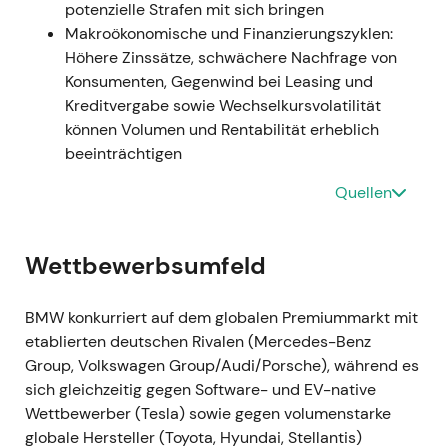
potenzielle Strafen mit sich bringen
Volatilität nahm zu.
[6]
,
[8]
Makroökonomische und Finanzierungszyklen:
Technisch:
Kursrückgang und volatile
Höhere Zinssätze, schwächere Nachfrage von
Handelsspanne rund um das Ereignis.
Konsumenten, Gegenwind bei Leasing und
Kreditvergabe sowie Wechselkursvolatilität
2022 (Gesamtjahr, Ergebnisse berichtet
können Volumen und Rentabilität erheblich
März 2023) — Starke Profitabilität; BBA-
beeinträchtigen
Konsolidierung; Elektromobilität
Ereignis:
Die Jahreszahlen 2022 zeigten eine
Quellen
Konzern-EBT-Marge von 16,5 % und eine EBIT-
Marge im Automobilsegment von 8,6 % (11,2 %
Wettbewerbsumfeld
bereinigt um Effekte aus der
Vollkonsolidierung der BMW Brilliance
Automotive); Auslieferungen rund 2,40 Mio.
BMW konkurriert auf dem globalen Premiummarkt mit
Einheiten (−4,8 % ggü. Vorjahr); Plug-in- und
etablierten deutschen Rivalen (Mercedes-Benz
BEV-Verkäufe stiegen um rund 35,6 % auf
Group, Volkswagen Group/Audi/Porsche), während es
etwa 372.956 Einheiten.
[26]
,
[27]
,
[31]
,
[32]
,
sich gleichzeitig gegen Software- und EV-native
[35]
Wettbewerber (Tesla) sowie gegen volumenstarke
Marktperspektive:
Der Markt wertete BMWs
globale Hersteller (Toyota, Hyundai, Stellantis)