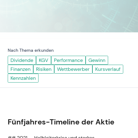
Nach Thema erkunden
Dividende
KGV
Performance
Gewinn
Finanzen
Risiken
Wettbewerber
Kursverlauf
Kennzahlen
Fünfjahres-Timeline der Aktie
## 2021 — Halbleiterkrise und starkes