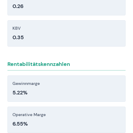
verschärfte CO2-, Emissionsfreiheits- und
0.26
Sicherheitsstandards in der EU, den USA und
China, die Entwicklungskosten erhöhen und
potenzielle Strafen mit sich bringen
KBV
Makroökonomische und Finanzierungszyklen:
0.35
Höhere Zinssätze, schwächere Nachfrage von
Konsumenten, Gegenwind bei Leasing und
Kreditvergabe sowie Wechselkursvolatilität
Rentabilitätskennzahlen
können Volumen und Rentabilität erheblich
beeinträchtigen
Gewinnmarge
Anleger sollten diese Risikofaktoren vor einer
5.22%
Investitionsentscheidung sorgfältig berücksichtigen.
Operative Marge
6.55%