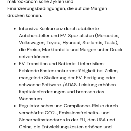
makroökonomische Zyklen und
[13]
Finanzierungsbedingungen, die auf die Margen
Technisch:
Kurzfristige Volatilität und
drücken können.
Kursrückgang, da der Markt das Lieferrisiko
neu bewertete.
Intensive Konkurrenz durch etablierte
Autohersteller und EV-Spezialisten (Mercedes,
März 2022 — Russland/Ukraine-Schock;
Volkswagen, Toyota, Hyundai, Stellantis, Tesla),
Exportstopp und Produktionshalt
die Preise, Marktanteile und Margen unter Druck
setzen können
Ereignis:
Als Reaktion auf den Einmarsch in die
EV-Transition und Batterie-Lieferrisiken:
Ukraine stellte BMW Lieferungen und die
Fehlende Kostenkonkurrenzfähigkeit bei Zellen,
lokale Produktion in Russland ein und stoppte
mangelnde Skalierung der EV-Fertigung oder
Exporte sowie Verkäufe in diesen Markt. Das
schwache Software-/ADAS-Leistung erhöhen
Unternehmen warnte vor weiteren
Kapitalanforderungen und bremsen das
Produktionsunterbrechungen durch die
Wachstum
breitere Lieferkettenbelastung.
[6]
,
[5]
,
[8]
Regulatorisches und Compliance-Risiko durch
Marktperspektive:
Investoren bewerteten
verschärfte CO2-, Emissionsfreiheits- und
das gestiegene geopolitische und
Sicherheitsstandards in der EU, den USA und
lieferkettenbezogene Risiko neu; die
China, die Entwicklungskosten erhöhen und
kurzfristige Stimmung drehte ins Negative, die