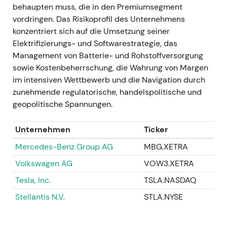
Preis- und Mixstärke sowie die China-
behaupten muss, die in den Premiumsegment
Konsolidierung als Treiber der
vordringen. Das Risikoprofil des Unternehmens
Ergebnisresilienz; erste Diskussionen
konzentriert sich auf die Umsetzung seiner
entstanden über die Nachhaltigkeit dieser
Elektrifizierungs- und Softwarestrategie, das
Margen, sobald sich die Volumina
Management von Batterie- und Rohstoffversorgung
normalisieren.
[26]
,
[31]
sowie Kostenbeherrschung, die Wahrung von Margen
Technisch:
Ergebnisgetriebene Kursrally nach
im intensiven Wettbewerb und die Navigation durch
den Zahlen, gefolgt von einer
zunehmende regulatorische, handelspolitische und
Konsolidierungsphase, während Investoren die
geopolitische Spannungen.
Nachhaltigkeitsfrage abwogen.
Unternehmen
Ticker
H2–Q3 2022 — Inflationsdruck und
Mercedes-Benz Group AG
MBG.XETRA
nachlassende Nachfrage
Volkswagen AG
VOW3.XETRA
Ereignis:
BMW signalisierte
Nachfrageschwäche in Europa, da die Inflation
Tesla, Inc.
TSLA.NASDAQ
auf die Kaufbereitschaft drückte; die
Stellantis N.V.
STLA.NYSE
Absatzzahlen im dritten Quartal gaben nach,
während höhere Preise den Volumenrückgang
teilweise kompensierten.
[36]
,
[39]
,
[30]