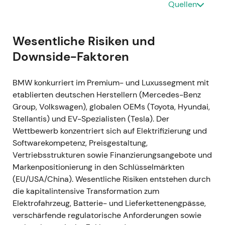
Erholung von den pandemiebedingten Rücksetzern
Quellen
stützten.
Mitte 2021 (Juli–September) —
Wesentliche Risiken und
Chipkrise verschärft sich;
Downside-Faktoren
Produktionsunterbrechungen
Ereignis:
BMW warnte, dass die
BMW konkurriert im Premium- und Luxussegment mit
Halbleiterversorgung noch monatelang
etablierten deutschen Herstellern (Mercedes-Benz
angespannt bleiben würde, und meldete
Group, Volkswagen), globalen OEMs (Toyota, Hyundai,
Produktionsunterbrechungen an einzelnen
Stellantis) und EV-Spezialisten (Tesla). Der
Werken. Rund 30.000 Einheiten waren bis dato
Wettbewerb konzentriert sich auf Elektrifizierung und
betroffen, zudem wurden etwa 10.000
Softwarekompetenz, Preisgestaltung,
unfertige Fahrzeuge gemeldet.
[12]
,
[13]
,
[19]
Vertriebsstrukturen sowie Finanzierungsangebote und
Marktperspektive:
Kurzfristige Bedenken der
Markenpositionierung in den Schlüsselmärkten
Investoren hinsichtlich des Volumenrisikos,
(EU/USA/China). Wesentliche Risiken entstehen durch
abgemildert durch das Vermögen des
die kapitalintensive Transformation zum
Managements, margenstarke Fahrzeuge zu
Elektrofahrzeug, Batterie- und Lieferkettenengpässe,
priorisieren. Der Fokus verschob sich von
verschärfende regulatorische Anforderungen sowie
Stückzahlwachstum hin zu Margenschutz.
[12]
,