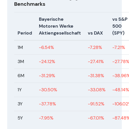
Benchmarks
Investitionen.
[4]
,
[26]
Technisch:
Konsolidierung und Kursrückgang,
Bayerische
vs S&P
da der Markt Wachstums- und
Motoren Werke
500
Investitionsprofil neu bewertete.
Period
Aktiengesellschaft
vs DAX
(SPY)
August–Oktober 2025 —
Führungswechsel und Neuausrichtung
1M
-6.54%
-7.28%
-7.21%
im Financial Services
3M
-24.12%
-27.41%
-27.78
Ereignis:
BMW gab
Managementveränderungen bekannt, die zum
6M
-31.29%
-31.38%
-38.96
1. Oktober 2025 wirksam wurden (Jean-
Philippe Parain zu MINI; Stefan Richmann als
1Y
-30.50%
-33.08%
-48.14%
neuer Leiter Treasury & IR; Ritu Chandy neu
zugeordnet); BMW Group Financial Services
3Y
-37.78%
-91.52%
-106.0
North America ernannte Ole Jensen zum
Präsidenten/CEO, wirksam ab 1. August 2025.
5Y
-7.95%
-67.01%
-87.48
[49]
,
[50]
Marktperspektive:
Der Markt wertete die