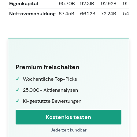
Eigenkapital
95.70B
92.31B
92.92B
91.29
Nettoverschuldung
87.45B
66.22B
72.24B
54.69
Premium freischalten
Wöchentliche Top-Picks
25.000+ Aktienanalysen
KI-gestützte Bewertungen
Kostenlos testen
Jederzeit kündbar