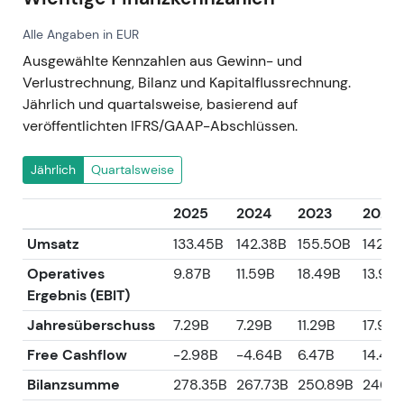
Alle Angaben in EUR
Ausgewählte Kennzahlen aus Gewinn- und
Verlustrechnung, Bilanz und Kapitalflussrechnung.
Jährlich und quartalsweise, basierend auf
veröffentlichten IFRS/GAAP-Abschlüssen.
Jährlich
Quartalsweise
2025
2024
2023
2022
Umsatz
133.45B
142.38B
155.50B
142.61
Operatives
9.87B
11.59B
18.49B
13.98
Ergebnis (EBIT)
Jahresüberschuss
7.29B
7.29B
11.29B
17.94B
Free Cashflow
-2.98B
-4.64B
6.47B
14.47
Bilanzsumme
278.35B
267.73B
250.89B
246.9