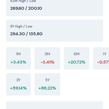
52W High / Low
mit Aufwärtsneigung — Klarheit bei Governance und
269.60 / 200.10
Rückkauferwartungen reduzierten die Unsicherheit
(Seitwärtsphase → leichter Aufwärtstrend).
[28]
,
[23]
5Y High / Low
### 6. Nov 2025 - Die Europäische Kommission
294.30 / 135.80
eröffnete formell ein Verfahren wegen des
Verdachts auf Koordinierung zwischen der Deutsche
Börse Group und Nasdaq im Bereich Listing, Handel
1M
3M
6M
1Y
und Clearing von Finanzderivaten im EWR — eine
+3.43%
-3.41%
+20.72%
-0.5
Folge der Prüfungen vom September 2024; das
Verfahren befindet sich in einem frühen Stadium.
[23]
- Die Wiedereinführung eines regulatorischen
und rechtlichen Risikoaufschlags veranlasste
3Y
5Y
Investoren, die strategische M&A-Story gegen
+59.14%
+88.22%
potenzielle Bußgelder und anhaltende Unsicherheit
abzuwägen.
[23]
- Charttechnisch: Erneute
Volatilität und periodische Kursrücksetzer, solange
das Verfahren offen bleibt (volatil / Drawdown-