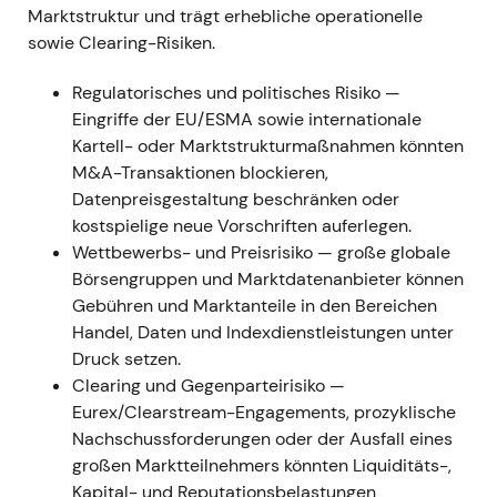
Marktstruktur und trägt erhebliche operationelle
Servicegeschäfts — Aufbau eines luxemburgischen
sowie Clearing-Risiken.
Fondsdaten-Hubs zur Stärkung des säkularen
Wachstums im Segment Fund Services.
[44]
,
[45]
-
Regulatorisches und politisches Risiko —
Charttechnisch: Positiv für die Fund-Services-
Eingriffe der EU/ESMA sowie internationale
These; Kursauswirkung insgesamt begrenzt
Kartell- oder Marktstrukturmaßnahmen könnten
(Seitwärtsbewegung).
[44]
M&A-Transaktionen blockieren,
Datenpreisgestaltung beschränken oder
### 27. Apr 2023 - Bekanntgabe eines
kostspielige neue Vorschriften auferlegen.
empfohlenen Barangebots für SimCorp A/S zu DKK
Wettbewerbs- und Preisrisiko — große globale
735 je Aktie (≈3,9 Mrd. €); geplant war die
Börsengruppen und Marktdatenanbieter können
Zusammenführung von Qontigo und ISS in einem
Gebühren und Marktanteile in den Bereichen
neuen Segment Investment Management Solutions
Handel, Daten und Indexdienstleistungen unter
(IMS); Finanzierung überwiegend
Druck setzen.
fremdkapitalbasiert
Clearing und Gegenparteirisiko —
(Brückenkredit/Anleihenemission).
[49]
,
[10]
,
[54]
-
Eurex/Clearstream-Engagements, prozyklische
Der Markt betrachtete den Schritt als strategische
Nachschussforderungen oder der Ausfall eines
Neuausrichtung (Software + Daten + Indizes), die
großen Marktteilnehmers könnten Liquiditäts-,
Deutsche Börse klar als Konsolidierer im Bereich
Kapital- und Reputationsbelastungen
Investment-Management-Lösungen positioniert —