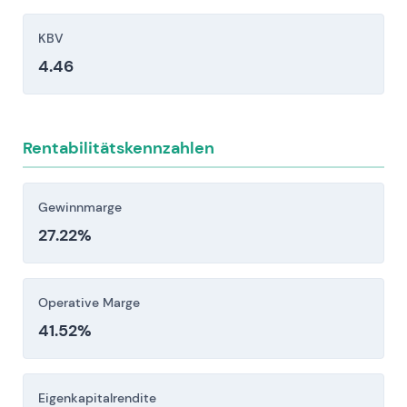
(0388.HK)
Druck setzen.
Diese Wettbewerber beeinflussen Preisgestaltung,
KBV
Clearing und Gegenparteirisiko —
Wachstumsmöglichkeiten und relative Bewertung.
4.46
Eurex/Clearstream-Engagements, prozyklische
Nachschussforderungen oder der Ausfall eines
großen Marktteilnehmers könnten Liquiditäts-,
Kapital- und Reputationsbelastungen
Rentabilitätskennzahlen
verursachen.
Operatives und Technologierisiko —
Gewinnmarge
Ausfallzeiten, Latenzen,
27.22%
Datenschutzverletzungen oder Störungen durch
neue Abwicklungsmodelle
(Cloud/APIs/Kryptografie) könnten
Operative Marge
Dienstleistungen unterbrechen und Einnahmen
41.52%
beschädigen.
Anleger sollten diese Risikofaktoren vor einer
Eigenkapitalrendite
Investitionsentscheidung sorgfältig berücksichtigen.