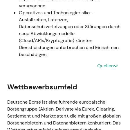
verursachen.
Investoren zeigten sich jedoch besorgt über den
Operatives und Technologierisiko —
Anstieg des Verschuldungsgrads und
Ausfallzeiten, Latenzen,
Integrationsrisiken.
[49]
,
[9]
,
[10]
- Charttechnisch:
Datenschutzverletzungen oder Störungen durch
Unmittelbar negative Reaktion — die Aktie verlor
neue Abwicklungsmodelle
nach der Ankündigung deutlich an Wert,
(Cloud/APIs/Kryptografie) könnten
kurzfristiger Rücksetzer mit erhöhter Volatilität.
[52]
,
Dienstleistungen unterbrechen und Einnahmen
[54]
beschädigen.
### Sep 2023 (spätes Q3 / Q4 2023) -
Quellen
Abschlussergebnis der Übernahme: Deutsche Börse
erzielte eine Annahmequote von rund 91–94%,
schloss die Übernahme ab und konsolidierte
Wettbewerbsumfeld
SimCorp in den Konzern; zur Finanzierung wurden
Anleihen im Volumen von rund 3,0 Mrd. € platziert;
Deutsche Börse ist eine führende europäische
für das Geschäftsjahr 2023 wurde ein
Börsengruppe (Aktien, Derivate via Eurex, Clearing,
entsprechender Umsatzbeitrag ausgewiesen.
[51]
,
Settlement und Marktdaten), die mit großen globalen
[10]
,
[15]
- S&P stufte Deutsche Börse aufgrund des
Börsenanbietern und Datenanbietern konkurriert. Das
gestiegenen Verschuldungsgrads auf AA− herab,
Wettbewerbsumfeld umfasst amerikanische,