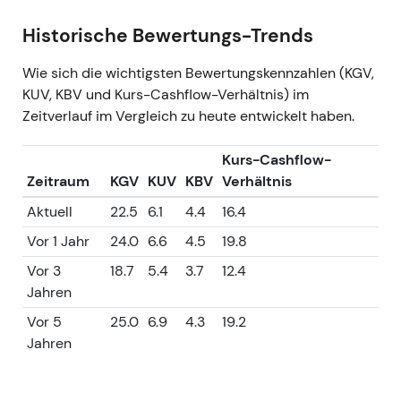
Historische Bewertungs-Trends
Wie sich die wichtigsten Bewertungskennzahlen (KGV,
KUV, KBV und Kurs-Cashflow-Verhältnis) im
Zeitverlauf im Vergleich zu heute entwickelt haben.
Kurs-Cashflow-
Zeitraum
KGV
KUV
KBV
Verhältnis
Aktuell
22.5
6.1
4.4
16.4
Vor 1 Jahr
24.0
6.6
4.5
19.8
Vor 3
18.7
5.4
3.7
12.4
Jahren
Vor 5
25.0
6.9
4.3
19.2
Jahren