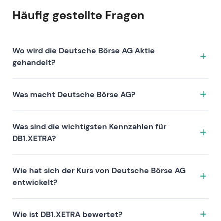
Häufig gestellte Fragen
Wo wird die Deutsche Börse AG Aktie
gehandelt?
Die Deutsche Börse AG Aktie wird unter dem Ticker
Was macht Deutsche Börse AG?
DB1.XETRA an der Börse XETRA gehandelt. ISIN:
DE0005810055.
Deutsche Börse AG ist ein Unternehmen, das sich
Was sind die wichtigsten Kennzahlen für
durch folgende Investment-These auszeichnet:
DB1.XETRA?
Zu den Kennzahlen von DB1.XETRA zählen die
Wie hat sich der Kurs von Deutsche Börse AG
Bewertung (KGV 21.8, KUV 5.9, KBV 4.5), die
entwickelt?
Rentabilität (Gewinnmarge 27.22%,
Eigenkapitalrendite 20.41%) und das Wachstum
Die Aktie von Deutsche Börse AG hat über 1 Jahr —,
(Umsatz —, Gewinn —). Die Marktkapitalisierung
Wie ist DB1.XETRA bewertet?
über 3 Jahre — und über 5 Jahre — Rendite erzielt. Die