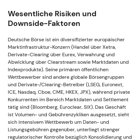
vorgeschlagene Dividende 3,20 €; das
Unternehmen erklärte, die mittelfristigen Ziele des
Wesentliche Risiken und
Compass-2023-Programms erreicht zu haben.
[8]
,
Downside-Faktoren
[2]
- Das Narrativ des „diversifizierten
Compounders" wurde bekräftigt — säkulares
Deutsche Börse ist ein diversifizierter europäischer
Wachstum in Fondsdiensten, ISS und EEX-
Marktinfrastruktur-Konzern (Handel über Xetra,
Rohstoffen kompensierte die Zyklik im
Derivate-Clearing über Eurex, Verwahrung und
Handelsgeschäft und stärkte das Vertrauen der
Abwicklung über Clearstream sowie Marktdaten und
Investoren in wiederkehrende Erträge.
[2]
,
[8]
-
Indexprodukte). Seine primären öffentlichen
Charttechnisch: Risikoreduktion nach den
Wettbewerber sind andere globale Börsengruppen
Ergebnissen; die Aktie bewegte sich in einer
und Derivate-/Clearing-Betreiber (LSEG, Euronext,
Konsolidierungszone mit einer moderaten
ICE, Nasdaq, Cboe, CME, HKEX, JPX), während private
Aufwärtsbewegung nach Bestätigung der Ziele.
[8]
Konkurrenten im Bereich Marktdaten und Settlement
tätig sind (Bloomberg, Euroclear, SIX). Das Geschäft
### Mär 2022 - Übernahme des luxemburgischen
ist Volumen- und Gebührenzykliken ausgesetzt, sieht
Fondsdatendienstleisters Kneip (100%), Abschluss
sich intensivem Wettbewerb um Daten- und
Ende März 2022, Integration in den Bereich Fund
Listungsgebühren gegenüber, unterliegt strenger
Services.
[44]
,
[45]
- Der Markt wertete dies als
regulatorischer Kontrolle bezüglich Konsolidierung und
gezielten Ausbau des Fondsdaten- und