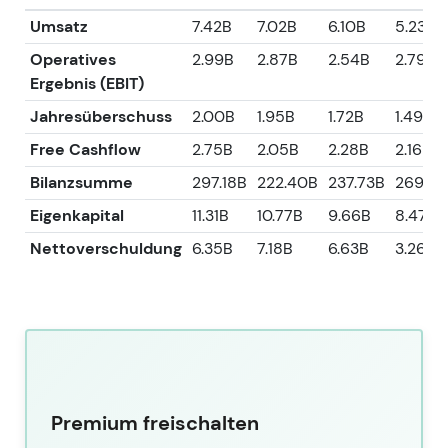
Umsatz
7.42B
7.02B
6.10B
5.23B
Operatives
2.99B
2.87B
2.54B
2.79B
Ergebnis (EBIT)
Jahresüberschuss
2.00B
1.95B
1.72B
1.49B
Free Cashflow
2.75B
2.05B
2.28B
2.16B
Bilanzsumme
297.18B
222.40B
237.73B
269.11B
Eigenkapital
11.31B
10.77B
9.66B
8.47B
Nettoverschuldung
6.35B
7.18B
6.63B
3.26B
Premium freischalten