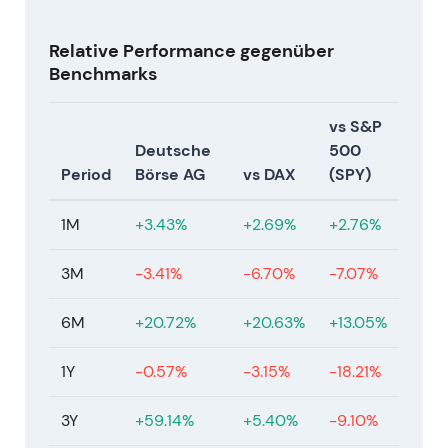
Phase).
[23]
Relative Performance gegenüber
### Jan–Feb 2026 - Am 21. Januar 2026 einigte
Benchmarks
sich Deutsche Börse auf eine empfohlene
Übernahme von Allfunds (Gegenleistung: 8,80 € je
vs S&P
Allfunds-Aktie, bestehend aus 6,00 € Barzahlung +
Deutsche
500
2,60 € in Deutsche-Börse-Aktien + 0,20 €
Period
Börse AG
vs DAX
(SPY)
zulässige Dividende), was Allfunds mit rund 5,3 Mrd.
€ bewertet; die Zustimmung der Aktionäre wurde
1M
+3.43%
+2.69%
+2.76%
am 12. März 2026 eingeholt, der Abschluss ist für
das erste Halbjahr 2027 vorgesehen. Am 11. Februar
3M
-3.41%
-6.70%
-7.07%
2026 vereinbarte Deutsche Börse zudem den
Erwerb der verbleibenden 20% an ISS STOXX für 1,1
6M
+20.72%
+20.63%
+13.05%
Mrd. €; das angekündigte Rückkaufprogramm über
500 Mio. € wurde ab dem 20. Februar 2026
1Y
-0.57%
-3.15%
-18.21%
umgesetzt, und am 9. Februar 2026 erfolgte eine
Kapitalherabsetzung. Das Unternehmen erwartet,
3Y
+59.14%
+5.40%
-9.10%
sein AA−-Rating zu halten.
[23]
,
[17]
- Die Schritte