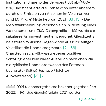
Institutional Shareholder Services (ISS) ab (≈80–
81%) und finanzierte die Transaktion unter anderem
durch die Emission von Anleihen im Volumen von
rund 1,0 Mrd. € Mitte Februar 2021.
[36]
,
[3]
- Die
Marktwahrnehmung verschob sich in Richtung eines
Wachstums- und ESG-Datenprofils — ISS wurde als
säkulares Kerninvestment eingeordnet. Gleichzeitig
belasteten zyklische Gegenwinde aus rückläufiger
Volatilität die Handelssegmente.
[2]
,
[36]
-
Charttechnisch: M&A-getriebener positiver
Schwung, aber kein klarer Ausbruch nach oben, da
die zyklische Handelsschwäche das Potenzial
begrenzte (Seitwärtsphase / leichter
Aufwärtstrend).
[3]
,
[2]
### 2021 (Jahresergebnisse bekannt gegeben Feb
2022) - Für das Geschäftsjahr 2021 wurden
folgende Ergebnisse gemeldet: Nettoumsatz
Quellen
3.509,5 Mio. € (+9%), EBITDA 2.043,1 Mio. € (+9%);