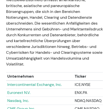
was kurzfristig für Unbehagen sorgte. Gleichzeitig
britische, asiatische und paneuropäische
erkannte der Markt den wesentlichen
Börsengruppen, die sich in den Bereichen
Umsatzbeitrag von SimCorp für 2023 sowie die
Notierungen, Handel, Clearing und Datendienste
längerfristige strategische Logik des IMS-Segments
überschneiden. Die wesentlichen Anfälligkeiten des
an.
[20]
,
[9]
,
[15]
- Charttechnisch: Kursrückgang
Unternehmens sind Gebühren- und Marktanteilsdruck
rund um Abschluss und Herabstufung, gefolgt von
durch Konkurrenten und Datenanbieter, behördliche
einer schrittweisen Erholung, sobald Integration und
und kartellrechtliche Überprüfungen über
Umsatzbeitrag sichtbarer wurden (Rücksetzer →
verschiedene Jurisdiktionen hinweg, Betriebs- und
partielle Erholung).
[20]
,
[15]
Cyberrisiken für Handels- und Clearingsysteme sowie
Umsatzabhängigkeit von Handelsvolumina und
### Aug–Okt 2023 - Weitere gezielte M&A-
Volatilität.
Schritte und strategische Initiativen: Übernahme
von FundsDLT (Distributed-Ledger-Plattform für
Unternehmen
Ticker
Fondsvertrieb) sowie Beteiligung an
Brancheninitiativen, darunter das EuroCTP-Joint-
Intercontinental Exchange, Inc.
ICE.NYSE
Venture für konsolidierte Marktdaten.
[11]
,
[18]
- Die
Euronext N.V.
ENX.PA
mehrdimensionale Strategie wurde unterstrichen
(Fondsvertrieb, digitale Assets, konsolidierte
Nasdaq, Inc.
NDAQ.NASDAQ
Marktdaten); Investoren sahen eine breitere
CME Group Inc.
CME.NASDAQ