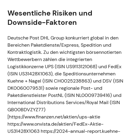
die Preisperiode 2022 genehmigt
[31]
,
[34]
. -
Einordnung: Als moderater, regulierter
Wesentliche Risiken und
Umsatzschub für Post & Parcel Germany bewertet
Downside-Faktoren
– ein kleines strukturelles Gegengewicht zum
Kostendruck. - Technisch: Kleiner positiver Impuls;
Deutsche Post DHL Group konkurriert global in den
die Aktie konsolidierte nahe der jüngsten Hochs.
Bereichen Paketdienste/Express, Spedition und
Kontraktlogistik. Zu den wichtigsten börsennotierten
Februar–März 2022 — Russland/Ukraine-Krieg:
Wettbewerbern zählen die integrierten
Serviceaussetzungen und Betriebsschließungen
Logistikkonzerne UPS (ISIN US9113121068) und FedEx
- Ereignis: DHL suspendierte eingehende
(ISIN US31428X1063), die Speditionsunternehmen
Sendungen nach Russland und Belarus und schloss
Kuehne + Nagel (ISIN CH0025238863) und DSV (ISIN
Standorte in der Ukraine (Sicherheitslage und
DK0060079531) sowie regionale Post- und
Luftraumsperrungen); das Management kündigte
Paketdienstleister PostNL (ISIN NL0009739416) und
später den Rückzug aus dem russischen
International Distributions Services/Royal Mail (ISIN
Inlandstransport zum 1. September 2022 an
[11]
,
[12]
,
GB00BDVZYZ77)
[23]
,
[14]
. - Einordnung: Anleger sahen dies als
[https://www.finanzen.net/aktien/ups-aktie
notwendige Compliance-Maßnahme mit
https://www.onvista.de/aktien/FedEx-Aktie-
begrenzter langfristiger EBIT-Wirkung, aber
US31428X1063 https://2024-annual-report.kuehne-
kurzfristiger operativer Störung und erhöhter