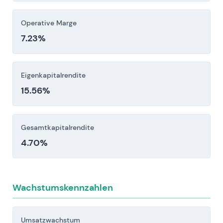
Sanktionen – können die Kosten erhöhen oder
Operative Marge
den Geschäftsbetrieb einschränken.
7.23%
Anleger sollten diese Risikofaktoren vor einer
Investitionsentscheidung sorgfältig berücksichtigen.
Eigenkapitalrendite
15.56%
Gesamtkapitalrendite
4.70%
Wachstumskennzahlen
Umsatzwachstum