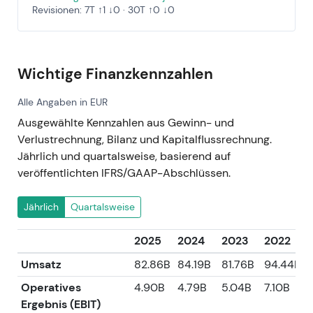
Revisionen: 7T ↑1 ↓0 · 30T ↑0 ↓0
Wichtige Finanzkennzahlen
Alle Angaben in EUR
Ausgewählte Kennzahlen aus Gewinn- und
Verlustrechnung, Bilanz und Kapitalflussrechnung.
Jährlich und quartalsweise, basierend auf
veröffentlichten IFRS/GAAP-Abschlüssen.
Jährlich
Quartalsweise
2025
2024
2023
2022
Umsatz
82.86B
84.19B
81.76B
94.44B
Operatives
4.90B
4.79B
5.04B
7.10B
7
Ergebnis (EBIT)