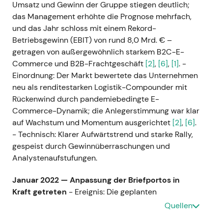
Umsatz und Gewinn der Gruppe stiegen deutlich;
das Management erhöhte die Prognose mehrfach,
und das Jahr schloss mit einem Rekord-
Betriebsgewinn (EBIT) von rund 8,0 Mrd. € –
getragen von außergewöhnlich starkem B2C-E-
Commerce und B2B-Frachtgeschäft
[2]
,
[6]
,
[1]
. -
Einordnung: Der Markt bewertete das Unternehmen
neu als renditestarken Logistik-Compounder mit
Rückenwind durch pandemiebedingte E-
Commerce-Dynamik; die Anlegerstimmung war klar
auf Wachstum und Momentum ausgerichtet
[2]
,
[6]
.
- Technisch: Klarer Aufwärtstrend und starke Rally,
gespeist durch Gewinnüberraschungen und
Analystenaufstufungen.
Januar 2022 — Anpassung der Briefportos in
Kraft getreten
- Ereignis: Die geplanten
Portoerhöhungen traten zum 1. Januar 2022 in Kraft
Quellen
(Standardbrief Inland: 0,85 € statt 0,80 €), wie für