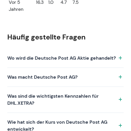
Vor 5
16.3
1.0
4.7
7.5
Jahren
Häufig gestellte Fragen
Wo wird die Deutsche Post AG Aktie gehandelt?
Die Deutsche Post AG Aktie wird unter dem Ticker
Was macht Deutsche Post AG?
DHL.XETRA an der Börse XETRA gehandelt. ISIN:
DE0005552004.
Deutsche Post AG ist ein Unternehmen, das sich
Was sind die wichtigsten Kennzahlen für
durch folgende Investment-These auszeichnet:
DHL.XETRA?
Zu den Kennzahlen von DHL.XETRA zählen die
Wie hat sich der Kurs von Deutsche Post AG
Bewertung (KGV 18.5, KUV 0.8, KBV 2.7), die
entwickelt?