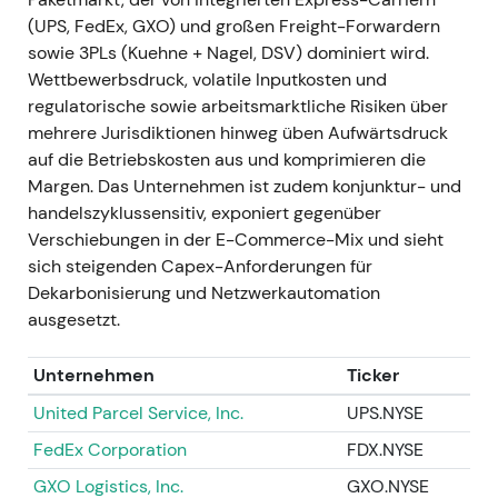
Q1 2023 — Normalisierung sichtbar;
(UPS, FedEx, GXO) und großen Freight-Forwardern
szenariobasierte Prognose ausgegeben
- Ereignis:
sowie 3PLs (Kuehne + Nagel, DSV) dominiert wird.
Der Umsatz fiel im ersten Quartal 2023 auf rund
Wettbewerbsdruck, volatile Inputkosten und
20,9 Mrd. €, das konsolidierte EBIT sank auf rund
regulatorische sowie arbeitsmarktliche Risiken über
1,638 Mrd. € (ca. −24 % gegenüber Vorjahr); das
mehrere Jurisdiktionen hinweg üben Aufwärtsdruck
Management gab eine szenariobasierte
auf die Betriebskosten aus und komprimieren die
Jahresprognose aus (Konzern-EBIT 6,0–7,0 Mrd. €),
Margen. Das Unternehmen ist zudem konjunktur- und
die die makroökonomische Unsicherheit und die
handelszyklussensitiv, exponiert gegenüber
Normalisierung der Frachtraten widerspiegelte
[56]
,
Verschiebungen in der E-Commerce-Mix und sieht
[54]
,
[58]
. - Einordnung: Der Markt wechselte vom
sich steigenden Capex-Anforderungen für
Narrativ eines „Superzyklus" zu einer Einschätzung
Dekarbonisierung und Netzwerkautomation
der Deutschen Post als zyklischen Logistikkonzern;
ausgesetzt.
Kostendisziplin und Cashflow-Generierung rückten
in den Vordergrund, nicht mehr außergewöhnliches
Unternehmen
Ticker
Wachstum. - Technisch: Abwärtstrend und
Kursrückgang durch 2023, da Anleger das
United Parcel Service, Inc.
UPS.NYSE
Unternehmen auf einen niedrigeren normalisierten
FedEx Corporation
FDX.NYSE
Gewinnpfad neu bewerteten.
GXO Logistics, Inc.
GXO.NYSE