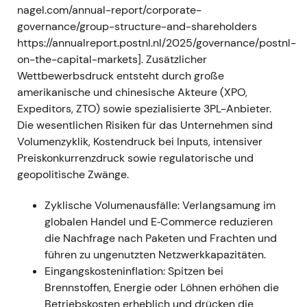
nagel.com/annual-report/corporate-
Volatilität in den globalen Lieferketten. - Technisch:
governance/group-structure-and-shareholders
Erhöhte Volatilität und kurzfristige Kursrückgänge;
https://annualreport.postnl.nl/2025/governance/postnl-
sektorweite Risikoaversion.
on-the-capital-markets]. Zusätzlicher
Wettbewerbsdruck entsteht durch große
2022 (Gesamtjahr) — Neues EBIT-Rekord trotz
amerikanische und chinesische Akteure (XPO,
makro- und geopolitischem Gegenwind
-
Expeditors, ZTO) sowie spezialisierte 3PL-Anbieter.
Ereignis: Die Gruppe meldete erneut einen Rekord-
Die wesentlichen Risiken für das Unternehmen sind
Betriebsgewinn für 2022 (EBIT nochmals über
Volumenzyklik, Kostendruck bei Inputs, intensiver
Vorjahr), getragen von starker Performance in den
Preiskonkurrenzdruck sowie regulatorische und
international ausgerichteten DHL-Divisionen – trotz
geopolitische Zwänge.
einer gewissen Abschwächung im vierten Quartal
[8]
,
[10]
. - Einordnung: Der Markt erkannte die
Zyklische Volumenausfälle: Verlangsamung im
Widerstandsfähigkeit und Preissetzungsmacht im
globalen Handel und E‑Commerce reduzieren
Fracht- und Expressgeschäft an, begann aber die
die Nachfrage nach Paketen und Frachten und
Nachhaltigkeit zu hinterfragen, da eine
führen zu ungenutzten Netzwerkkapazitäten.
Normalisierung der Frachtraten absehbar wurde. -
Eingangskosteninflation: Spitzen bei
Technisch: Kurshoch im Umfeld der
Brennstoffen, Energie oder Löhnen erhöhen die
Rekordergebnisse, anschließend Übergang in eine
Betriebskosten erheblich und drücken die
Seitwärtsphase, während Anleger die