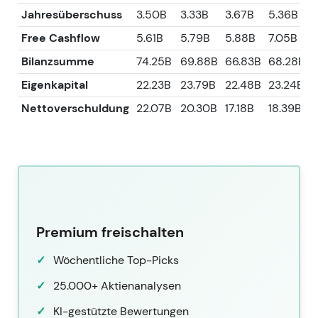
Jahresüberschuss
3.50B
3.33B
3.67B
5.36B
Free Cashflow
5.61B
5.79B
5.88B
7.05B
Bilanzsumme
74.25B
69.88B
66.83B
68.28B
Eigenkapital
22.23B
23.79B
22.48B
23.24B
Nettoverschuldung
22.07B
20.30B
17.18B
18.39B
Premium freischalten
Wöchentliche Top-Picks
25.000+ Aktienanalysen
KI-gestützte Bewertungen