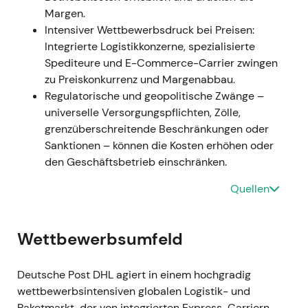
Margen.
Dauerhaftigkeit der hohen Margen neu beurteilten.
Intensiver Wettbewerbsdruck bei Preisen:
Integrierte Logistikkonzerne, spezialisierte
Januar–März 2023 — Große ver.di-Warnstreiks
Spediteure und E-Commerce-Carrier zwingen
und Arbeitskampfmaßnahmen
- Ereignis:
zu Preiskonkurrenz und Margenabbau.
Weitreichende Warnstreiks in Brief- und
Regulatorische und geopolitische Zwänge –
Paketzentren sowie in der Zustellung (zehntausende
universelle Versorgungspflichten, Zölle,
Beschäftigte beteiligt), da ver.di deutliche
grenzüberschreitende Beschränkungen oder
Lohnerhöhungen von bis zu rund 15 % forderte; im
Sanktionen – können die Kosten erhöhen oder
März 2023 stimmten die Mitglieder für einen
den Geschäftsbetrieb einschränken.
möglichen unbefristeten Streik
[40]
,
[41]
,
[47]
,
[42]
. -
Einordnung: Der Anlegerfokus verschob sich auf
Quellen
strukturelle Lohnkostenrisiken und Zustellausfälle im
Deutschlandgeschäft; Margendruck wurde zu einem
wesentlichen kurzfristigen Thema. - Technisch:
Wettbewerbsumfeld
Kurzfristige Kursrückgänge und Volatilitätsspitzen
bei Streikschlagzeilen; operatives Risiko wurde
Deutsche Post DHL agiert in einem hochgradig
eingepreist.
wettbewerbsintensiven globalen Logistik- und
Paketmarkt, der von integrierten Express-Carriern