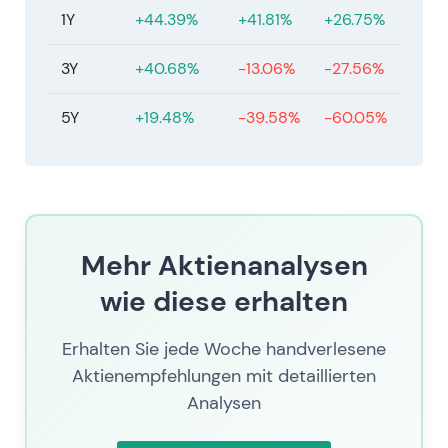
Boom 2021–22 sowie den Zielkonflikt zwischen
1Y
+44.39%
+41.81%
+26.75%
stabiler Cashflow-Generierung und zyklischem
Ergebnisrisiko wider
[62]
,
[55]
,
[51]
. - Technisch:
3Y
+40.68%
-13.06%
-27.56%
Handel in einer Konsolidierungsrange um den
aktuellen Kurs nach der Neubewertung im
5Y
+19.48%
-39.58%
-60.05%
Nachgang des Booms; wesentliche Kurstreiber
bleiben die Entwicklung der Frachtmarktnachfrage,
Lohnabschlüsse sowie regulatorische und
Preisentscheidungen.
Mehr Aktienanalysen
wie diese erhalten
Erhalten Sie jede Woche handverlesene
Aktienempfehlungen mit detaillierten
Analysen