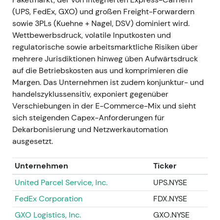
Q1 2023 — Normalisierung sichtbar;
(UPS, FedEx, GXO) und großen Freight-Forwardern
szenariobasierte Prognose ausgegeben
- Ereignis:
sowie 3PLs (Kuehne + Nagel, DSV) dominiert wird.
Der Umsatz fiel im ersten Quartal 2023 auf rund
Wettbewerbsdruck, volatile Inputkosten und
20,9 Mrd. €, das konsolidierte EBIT sank auf rund
regulatorische sowie arbeitsmarktliche Risiken über
1,638 Mrd. € (ca. −24 % gegenüber Vorjahr); das
mehrere Jurisdiktionen hinweg üben Aufwärtsdruck
Management gab eine szenariobasierte
auf die Betriebskosten aus und komprimieren die
Jahresprognose aus (Konzern-EBIT 6,0–7,0 Mrd. €),
Margen. Das Unternehmen ist zudem konjunktur- und
die die makroökonomische Unsicherheit und die
handelszyklussensitiv, exponiert gegenüber
Normalisierung der Frachtraten widerspiegelte
[56]
,
Verschiebungen in der E-Commerce-Mix und sieht
[54]
,
[58]
. - Einordnung: Der Markt wechselte vom
sich steigenden Capex-Anforderungen für
Narrativ eines „Superzyklus" zu einer Einschätzung
Dekarbonisierung und Netzwerkautomation
der Deutschen Post als zyklischen Logistikkonzern;
ausgesetzt.
Kostendisziplin und Cashflow-Generierung rückten
in den Vordergrund, nicht mehr außergewöhnliches
Unternehmen
Ticker
Wachstum. - Technisch: Abwärtstrend und
Kursrückgang durch 2023, da Anleger das
United Parcel Service, Inc.
UPS.NYSE
Unternehmen auf einen niedrigeren normalisierten
FedEx Corporation
FDX.NYSE
Gewinnpfad neu bewerteten.
GXO Logistics, Inc.
GXO.NYSE