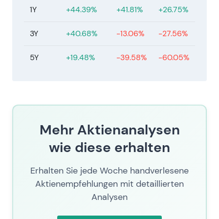
Boom 2021–22 sowie den Zielkonflikt zwischen
1Y
+44.39%
+41.81%
+26.75%
stabiler Cashflow-Generierung und zyklischem
Ergebnisrisiko wider
[62]
,
[55]
,
[51]
. - Technisch:
3Y
+40.68%
-13.06%
-27.56%
Handel in einer Konsolidierungsrange um den
aktuellen Kurs nach der Neubewertung im
5Y
+19.48%
-39.58%
-60.05%
Nachgang des Booms; wesentliche Kurstreiber
bleiben die Entwicklung der Frachtmarktnachfrage,
Lohnabschlüsse sowie regulatorische und
Preisentscheidungen.
Mehr Aktienanalysen
wie diese erhalten
Erhalten Sie jede Woche handverlesene
Aktienempfehlungen mit detaillierten
Analysen