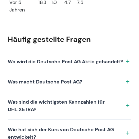
Vor 5
16.3
1.0
4.7
7.5
Jahren
Häufig gestellte Fragen
Wo wird die Deutsche Post AG Aktie gehandelt?
Die Deutsche Post AG Aktie wird unter dem Ticker
Was macht Deutsche Post AG?
DHL.XETRA an der Börse XETRA gehandelt. ISIN:
DE0005552004.
Deutsche Post AG ist ein Unternehmen, das sich
Was sind die wichtigsten Kennzahlen für
durch folgende Investment-These auszeichnet:
DHL.XETRA?
Zu den Kennzahlen von DHL.XETRA zählen die
Wie hat sich der Kurs von Deutsche Post AG
Bewertung (KGV 18.5, KUV 0.8, KBV 2.7), die
entwickelt?