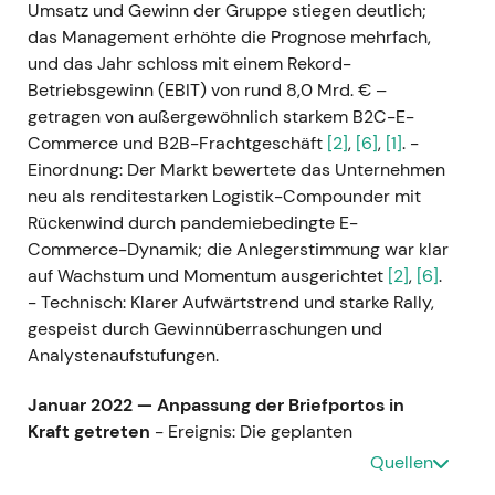
Umsatz und Gewinn der Gruppe stiegen deutlich;
das Management erhöhte die Prognose mehrfach,
und das Jahr schloss mit einem Rekord-
Betriebsgewinn (EBIT) von rund 8,0 Mrd. € –
getragen von außergewöhnlich starkem B2C-E-
Commerce und B2B-Frachtgeschäft
[2]
,
[6]
,
[1]
. -
Einordnung: Der Markt bewertete das Unternehmen
neu als renditestarken Logistik-Compounder mit
Rückenwind durch pandemiebedingte E-
Commerce-Dynamik; die Anlegerstimmung war klar
auf Wachstum und Momentum ausgerichtet
[2]
,
[6]
.
- Technisch: Klarer Aufwärtstrend und starke Rally,
gespeist durch Gewinnüberraschungen und
Analystenaufstufungen.
Januar 2022 — Anpassung der Briefportos in
Kraft getreten
- Ereignis: Die geplanten
Portoerhöhungen traten zum 1. Januar 2022 in Kraft
Quellen
(Standardbrief Inland: 0,85 € statt 0,80 €), wie für