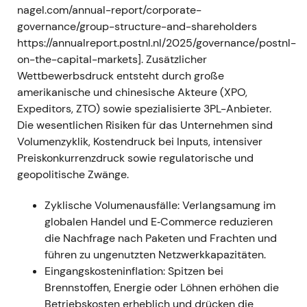
nagel.com/annual-report/corporate-
Volatilität in den globalen Lieferketten. - Technisch:
governance/group-structure-and-shareholders
Erhöhte Volatilität und kurzfristige Kursrückgänge;
https://annualreport.postnl.nl/2025/governance/postnl-
sektorweite Risikoaversion.
on-the-capital-markets]. Zusätzlicher
Wettbewerbsdruck entsteht durch große
2022 (Gesamtjahr) — Neues EBIT-Rekord trotz
amerikanische und chinesische Akteure (XPO,
makro- und geopolitischem Gegenwind
-
Expeditors, ZTO) sowie spezialisierte 3PL-Anbieter.
Ereignis: Die Gruppe meldete erneut einen Rekord-
Die wesentlichen Risiken für das Unternehmen sind
Betriebsgewinn für 2022 (EBIT nochmals über
Volumenzyklik, Kostendruck bei Inputs, intensiver
Vorjahr), getragen von starker Performance in den
Preiskonkurrenzdruck sowie regulatorische und
international ausgerichteten DHL-Divisionen – trotz
geopolitische Zwänge.
einer gewissen Abschwächung im vierten Quartal
[8]
,
[10]
. - Einordnung: Der Markt erkannte die
Zyklische Volumenausfälle: Verlangsamung im
Widerstandsfähigkeit und Preissetzungsmacht im
globalen Handel und E‑Commerce reduzieren
Fracht- und Expressgeschäft an, begann aber die
die Nachfrage nach Paketen und Frachten und
Nachhaltigkeit zu hinterfragen, da eine
führen zu ungenutzten Netzwerkkapazitäten.
Normalisierung der Frachtraten absehbar wurde. -
Eingangskosteninflation: Spitzen bei
Technisch: Kurshoch im Umfeld der
Brennstoffen, Energie oder Löhnen erhöhen die
Rekordergebnisse, anschließend Übergang in eine
Betriebskosten erheblich und drücken die
Seitwärtsphase, während Anleger die