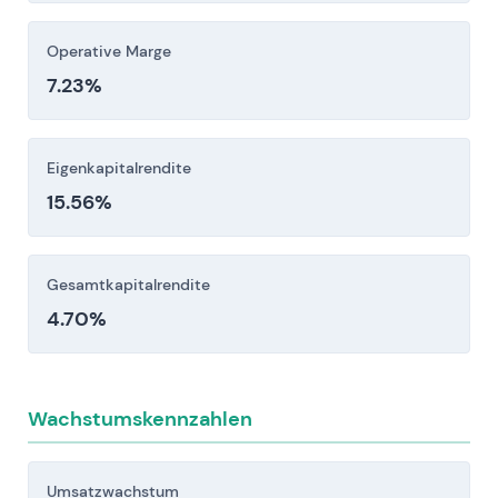
Sanktionen – können die Kosten erhöhen oder
Operative Marge
den Geschäftsbetrieb einschränken.
7.23%
Anleger sollten diese Risikofaktoren vor einer
Investitionsentscheidung sorgfältig berücksichtigen.
Eigenkapitalrendite
15.56%
Gesamtkapitalrendite
4.70%
Wachstumskennzahlen
Umsatzwachstum