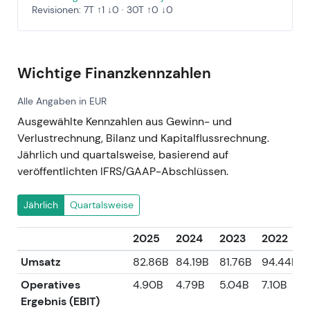
Revisionen: 7T ↑1 ↓0 · 30T ↑0 ↓0
Wichtige Finanzkennzahlen
Alle Angaben in EUR
Ausgewählte Kennzahlen aus Gewinn- und
Verlustrechnung, Bilanz und Kapitalflussrechnung.
Jährlich und quartalsweise, basierend auf
veröffentlichten IFRS/GAAP-Abschlüssen.
Jährlich
Quartalsweise
2025
2024
2023
2022
Umsatz
82.86B
84.19B
81.76B
94.44B
Operatives
4.90B
4.79B
5.04B
7.10B
7
Ergebnis (EBIT)