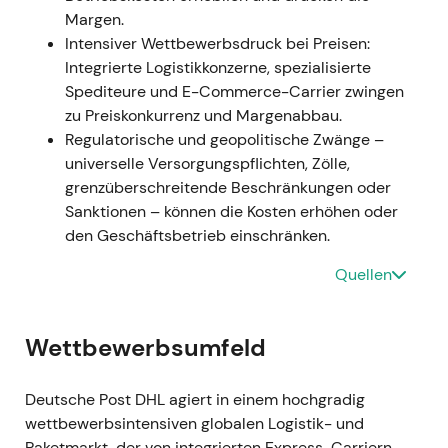
Margen.
Dauerhaftigkeit der hohen Margen neu beurteilten.
Intensiver Wettbewerbsdruck bei Preisen:
Integrierte Logistikkonzerne, spezialisierte
Januar–März 2023 — Große ver.di-Warnstreiks
Spediteure und E-Commerce-Carrier zwingen
und Arbeitskampfmaßnahmen
- Ereignis:
zu Preiskonkurrenz und Margenabbau.
Weitreichende Warnstreiks in Brief- und
Regulatorische und geopolitische Zwänge –
Paketzentren sowie in der Zustellung (zehntausende
universelle Versorgungspflichten, Zölle,
Beschäftigte beteiligt), da ver.di deutliche
grenzüberschreitende Beschränkungen oder
Lohnerhöhungen von bis zu rund 15 % forderte; im
Sanktionen – können die Kosten erhöhen oder
März 2023 stimmten die Mitglieder für einen
den Geschäftsbetrieb einschränken.
möglichen unbefristeten Streik
[40]
,
[41]
,
[47]
,
[42]
. -
Einordnung: Der Anlegerfokus verschob sich auf
Quellen
strukturelle Lohnkostenrisiken und Zustellausfälle im
Deutschlandgeschäft; Margendruck wurde zu einem
wesentlichen kurzfristigen Thema. - Technisch:
Wettbewerbsumfeld
Kurzfristige Kursrückgänge und Volatilitätsspitzen
bei Streikschlagzeilen; operatives Risiko wurde
Deutsche Post DHL agiert in einem hochgradig
eingepreist.
wettbewerbsintensiven globalen Logistik- und
Paketmarkt, der von integrierten Express-Carriern