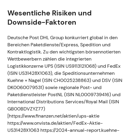
die Preisperiode 2022 genehmigt
[31]
,
[34]
. -
Einordnung: Als moderater, regulierter
Wesentliche Risiken und
Umsatzschub für Post & Parcel Germany bewertet
Downside-Faktoren
– ein kleines strukturelles Gegengewicht zum
Kostendruck. - Technisch: Kleiner positiver Impuls;
Deutsche Post DHL Group konkurriert global in den
die Aktie konsolidierte nahe der jüngsten Hochs.
Bereichen Paketdienste/Express, Spedition und
Kontraktlogistik. Zu den wichtigsten börsennotierten
Februar–März 2022 — Russland/Ukraine-Krieg:
Wettbewerbern zählen die integrierten
Serviceaussetzungen und Betriebsschließungen
Logistikkonzerne UPS (ISIN US9113121068) und FedEx
- Ereignis: DHL suspendierte eingehende
(ISIN US31428X1063), die Speditionsunternehmen
Sendungen nach Russland und Belarus und schloss
Kuehne + Nagel (ISIN CH0025238863) und DSV (ISIN
Standorte in der Ukraine (Sicherheitslage und
DK0060079531) sowie regionale Post- und
Luftraumsperrungen); das Management kündigte
Paketdienstleister PostNL (ISIN NL0009739416) und
später den Rückzug aus dem russischen
International Distributions Services/Royal Mail (ISIN
Inlandstransport zum 1. September 2022 an
[11]
,
[12]
,
GB00BDVZYZ77)
[23]
,
[14]
. - Einordnung: Anleger sahen dies als
[https://www.finanzen.net/aktien/ups-aktie
notwendige Compliance-Maßnahme mit
https://www.onvista.de/aktien/FedEx-Aktie-
begrenzter langfristiger EBIT-Wirkung, aber
US31428X1063 https://2024-annual-report.kuehne-
kurzfristiger operativer Störung und erhöhter