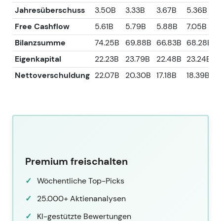
Jahresüberschuss
3.50B
3.33B
3.67B
5.36B
Free Cashflow
5.61B
5.79B
5.88B
7.05B
Bilanzsumme
74.25B
69.88B
66.83B
68.28B
Eigenkapital
22.23B
23.79B
22.48B
23.24B
Nettoverschuldung
22.07B
20.30B
17.18B
18.39B
Premium freischalten
Wöchentliche Top-Picks
25.000+ Aktienanalysen
KI-gestützte Bewertungen