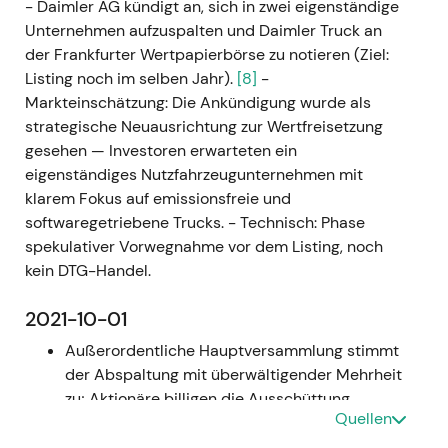
- Daimler AG kündigt an, sich in zwei eigenständige
Unternehmen aufzuspalten und Daimler Truck an
der Frankfurter Wertpapierbörse zu notieren (Ziel:
Listing noch im selben Jahr).
[8]
-
Markteinschätzung: Die Ankündigung wurde als
strategische Neuausrichtung zur Wertfreisetzung
gesehen — Investoren erwarteten ein
eigenständiges Nutzfahrzeugunternehmen mit
klarem Fokus auf emissionsfreie und
softwaregetriebene Trucks. - Technisch: Phase
spekulativer Vorwegnahme vor dem Listing, noch
kein DTG-Handel.
2021-10-01
Außerordentliche Hauptversammlung stimmt
der Abspaltung mit überwältigender Mehrheit
zu; Aktionäre billigen die Ausschüttung
Quellen
(Mehrheitsbeteiligung an Daimler Truck geht
an Daimler-Aktionäre), Daimler AG soll in