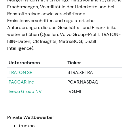
Anlegerstimmung drehte spürbar ins
Frachtmengen, Volatilität in der Lieferkette und bei
Bullische.
Rohstoffpreisen sowie verschärfende
Technisch: Ausbruch und erneute Rallye auf
Emissionsvorschriften und regulatorische
die Ankündigung hin.
Anforderungen, die das Geschäfts- und Finanzrisiko
weiter erhöhen (Quellen: Volvo Group-Profil; TRATON-
2023-08-02 → 2025-08-01
ISIN-Daten; CB Insights; MatrixBCG; Distill
Intelligence).
Aktienrückkaufprogramm wird umgesetzt
(Start 2. August 2023); bis zum
Unternehmen
Ticker
Programmende am 1. August 2025 hat Daimler
Truck 57.351.483 Aktien zu einem
TRATON SE
8TRA.XETRA
Durchschnittspreis von 34,8726 €
PACCAR Inc
PCAR.NASDAQ
zurückgekauft, Gesamtvolumen rund 2,0 Mrd.
Iveco Group NV
IVG.MI
€.
[44]
,
[45]
Markteinschätzung: Die Rückkäufe reduzierten
den Streubesitz spürbar, steigerten den
Gewinn je Aktie und stützten die Bewertung;
Private Wettbewerber
Investoren honorierten die
truckoo
Umsetzungsdisziplin und die Glaubwürdigkeit