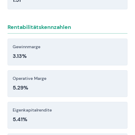
1.51
und kostengünstige sowie Newcomer im Bereich
Elektromobilität verschärfen den
Preiswettbewerb und erodieren die Margen im
Rentabilitätskennzahlen
Aftermarket-Geschäft.
Anleger sollten diese Risikofaktoren vor einer
Gewinnmarge
Investitionsentscheidung sorgfältig berücksichtigen.
3.13%
Operative Marge
5.29%
Eigenkapitalrendite
5.41%