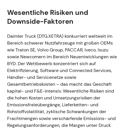
Mercedes-Benz Group umbenannt werden.
Wesentliche Risiken und
[13]
,
[11]
Downside-Faktoren
Markteinschätzung: Das Vertrauen in die
Umsetzung der Trennung wuchs; die
Marktbewertung begann, eine eigenständige
Daimler Truck (DTG.XETRA) konkurriert weltweit im
Truck-These widerzuspiegeln — mit separater
Bereich schwerer Nutzfahrzeuge mit großen OEMs
Unternehmensführung und eigenem
wie Traton SE, Volvo Group, PACCAR, Iveco, Isuzu
Kapitalallokationsrahmen.
sowie Newcomern im Bereich Neuentwicklungen wie
Technisch: Aufbau von Momentum vor dem
BYD. Der Wettbewerb konzentriert sich auf
IPO, antizipatorischer Kaufdruck.
Elektrifizierung, Software und Connected Services,
Händler- und Servicenetze sowie
2021-12-09–10
Gesamtbetriebskosten – das macht das Geschäft
Die Abspaltung wird wirksam (9. Dezember
kapital- und F&E-intensiv. Wesentliche Risiken sind
2021); Daimler Truck Holding AG beginnt am
die hohen Kosten und Umsetzungsrisiken der
10. Dezember 2021 unter dem Kürzel DTG (ISIN
Emissionsfreieübergänge, Lieferketten- und
DE000DTR0CK8) an der Frankfurter
Rohstoffvolatilität, zyklische Schwankungen der
Wertpapierbörse zu handeln.
[2]
,
[1]
,
[10]
Frachtmengen sowie verschärfende Emissions- und
Markteinschätzung: DTG wird zum ersten
Regelungsanforderungen, die Margen unter Druck