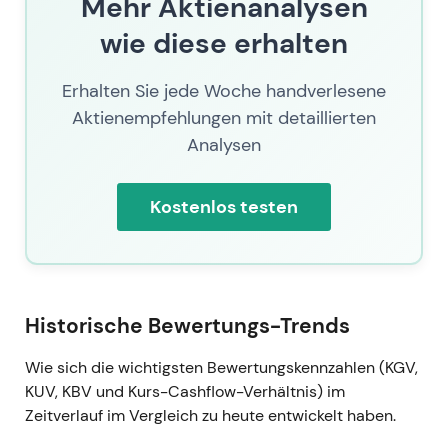
Mehr Aktienanalysen
57,35 Mio. zurückgekaufte Aktien zu
wie diese erhalten
durchschnittlich 34,87 €, Programmvolumen
rund 2,0 Mrd. €).
[44]
Markteinschätzung: Die Kapitalstruktur hat
Erhalten Sie jede Woche handverlesene
sich spürbar gestrafft; Investoren erwarten
Aktienempfehlungen mit detaillierten
nachhaltigen EPS-Rückenwind und dauerhafte
Analysen
Cashrenditen.
Technisch: Strukturelle Unterstützung
Kostenlos testen
vorhanden; Konsolidierung mit Potenzial für
eine Trendfortsetzung nach oben, sofern
Makro und Ergebnisse mitspielen.
2026-05 (Q1/Q2 2026)
Historische Bewertungs-Trends
Das Unternehmen meldet einen starken
Jahresstart in Nordamerika und bestätigt die
Wie sich die wichtigsten Bewertungskennzahlen (KGV,
Prognose; Auftragseingang sowie Service- und
KUV, KBV und Kurs-Cashflow-Verhältnis) im
Aftermarket-Trends stützen die kurzfristige
Zeitverlauf im Vergleich zu heute entwickelt haben.
Nachfrage.
[48]