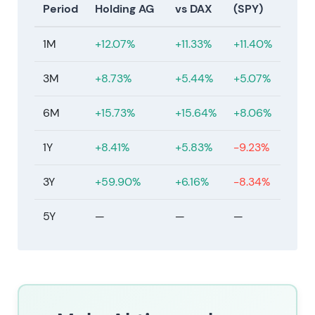
Period
Holding AG
vs DAX
(SPY)
2025-05-27
1M
+12.07%
+11.33%
+11.40%
Hauptversammlung am 27. Mai 2025
beschließt eine Dividende von 1,90 € je Aktie
3M
+8.73%
+5.44%
+5.07%
(für das Geschäftsjahr 2024).
[41]
Markteinschätzung: Die Kontinuität der
6M
+15.73%
+15.64%
+8.06%
Ausschüttung festigte den Bewertungsanker
aus Dividendenrendite und Rückkäufen;
1Y
+8.41%
+5.83%
-9.23%
Kapitalrückführungen sind inzwischen ein
zentraler Bestandteil der Investmentstory.
3Y
+59.90%
+6.16%
-8.34%
Technisch: Kurs durch
Dividenden-/Renditeuntergrenze gestützt,
5Y
—
—
—
Handel in einer breiten Spanne mit
episodischen Trendversuchen.
2025-08-01
Das Aktienrückkaufprogramm wird formal
abgeschlossen (Abschlussmeldung: rund