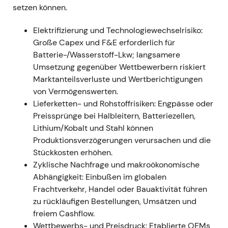
börsennotierten, reinen Nutzfahrzeugkonzern
setzen können.
weltweit aus der Daimler-Familie; Investoren
Elektrifizierung und Technologiewechselrisiko:
bewerten das Engagement in Truck-Zyklizität,
Große Capex und F&E erforderlich für
Aftersales-Cashflows und
Batterie-/Wasserstoff-Lkw; langsamere
Elektrifizierungskapazitäten neu.
Umsetzung gegenüber Wettbewerbern riskiert
Technisch: IPO-typische Volatilität, gefolgt
Marktanteilsverluste und Wertberichtigungen
von früher Konsolidierung und
von Vermögenswerten.
Seitwärtsbewegung.
Lieferketten- und Rohstoffrisiken: Engpässe oder
Preissprünge bei Halbleitern, Batteriezellen,
2022 (berichtet März 2023)
Lithium/Kobalt und Stahl können
Erstes vollständiges Jahr als eigenständig
Produktionsverzögerungen verursachen und die
börsennotiertes Unternehmen: Absatz rund
Stückkosten erhöhen.
520.000 Einheiten, Umsatz 50,9 Mrd. €,
Zyklische Nachfrage und makroökonomische
bereinigtes EBIT 3.959 Mio. €; vorgeschlagene
Abhängigkeit: Einbußen im globalen
Dividende 1,30 € je Aktie — trotz anhaltender
Frachtverkehr, Handel oder Bauaktivität führen
Lieferkettenprobleme.
[16]
,
[21]
,
[15]
zu rückläufigen Bestellungen, Umsätzen und
Markteinschätzung: Das Bild wandelte sich hin
freiem Cashflow.
zu einem „widerstandsfähigen, profitablen
Wettbewerbs- und Preisdruck: Etablierte OEMs