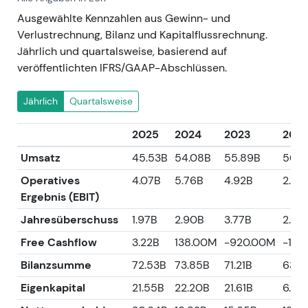
Ausgewählte Kennzahlen aus Gewinn- und
Verlustrechnung, Bilanz und Kapitalflussrechnung.
Jährlich und quartalsweise, basierend auf
veröffentlichten IFRS/GAAP-Abschlüssen.
Jährlich
Quartalsweise
2025
2024
2023
202
Umsatz
45.53B
54.08B
55.89B
50.9
Operatives
4.07B
5.76B
4.92B
2.93
Ergebnis (EBIT)
Jahresüberschuss
1.97B
2.90B
3.77B
2.67
Free Cashflow
3.22B
138.00M
-920.00M
-1.4
Bilanzsumme
72.53B
73.85B
71.21B
63.9
Eigenkapital
21.55B
22.20B
21.61B
6.67