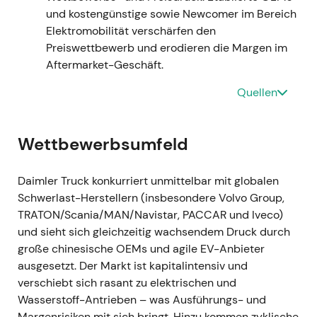
Industrieunternehmen" — Preissetzungsmacht
und kostengünstige sowie Newcomer im Bereich
und Auftragsbestand wurden positiv
Elektromobilität verschärfen den
aufgenommen, Lieferengpässe begrenzten
Preiswettbewerb und erodieren die Margen im
jedoch das Aufwärtspotenzial.
Aftermarket-Geschäft.
Technisch: Fundamentaler Aufwärtstrend mit
episodischer Volatilität, ergebnisgetriebene
Quellen
Rallyes und Rücksetzer.
2023-07-10
Wettbewerbsumfeld
Daimler Truck hebt die Jahresprognose 2023
an (höhere Umsatz- und Renditeziele) und
Daimler Truck konkurriert unmittelbar mit globalen
kündigt ein Aktionärsrendite-Programm an:
Schwerlast-Herstellern (insbesondere Volvo Group,
Aktienrückkäufe von bis zu 2,0 Mrd. € (Laufzeit
TRATON/Scania/MAN/Navistar, PACCAR und Iveco)
ca. 24 Monate).
[22]
,
[42]
,
[23]
und sieht sich gleichzeitig wachsendem Druck durch
Markteinschätzung: Prognoseanhebung und
große chinesische OEMs und agile EV-Anbieter
Rückkaufprogramm galten als wesentlicher
ausgesetzt. Der Markt ist kapitalintensiv und
Neubewertungskatalysator — sie
verschiebt sich rasant zu elektrischen und
signalisierten nachhaltige Margen und eine
Wasserstoff-Antrieben – was Ausführungs- und
klarere Kapitalallokationspolitik; die
Margenrisiken mit sich bringt. Hinzu kommen zyklische