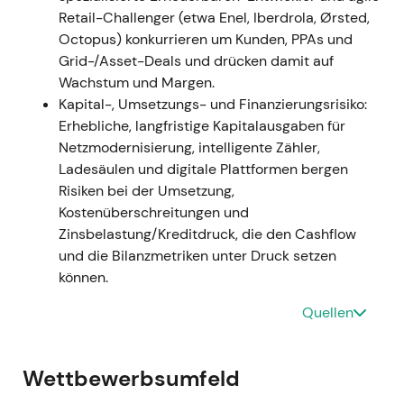
Prognosen spiegeln die verschobene Priorität hin zu
Retail-Challenger (etwa Enel, Iberdrola, Ørsted,
umfangreichen Netzinvestitionen und Digitalisierung
Octopus) konkurrieren um Kunden, PPAs und
wider
[3]
[7]
. -
Einordnung:
Die
Grid-/Asset-Deals und drücken damit auf
Anlegerwahrnehmung verfestigte sich: E.ON gilt
Wachstum und Margen.
zunehmend als defensiver, systemkritischer
Kapital-, Umsetzungs- und Finanzierungsrisiko:
Netzbetreiber – Ergebnisse werden als RAB-
Erhebliche, langfristige Kapitalausgaben für
getrieben und weniger von Commodity-
Netzmodernisierung, intelligente Zähler,
Schwankungen abhängig gesehen, was eine höhere
Ladesäulen und digitale Plattformen bergen
Toleranz gegenüber kurzfristigem
Risiken bei der Umsetzung,
Investitionsaufwand für langfristig planbare Erträge
Kostenüberschreitungen und
mit sich brachte
[3]
[7]
. -
Charttechnik:
2022 war
Zinsbelastung/Kreditdruck, die den Cashflow
geprägt von erhöhter unterjähriger Volatilität und
und die Bilanzmetriken unter Druck setzen
einem kurzfristigen Rücksetzer, gefolgt von erneuter
können.
Akkumulation in regulierte Exposure.
Quellen
---
2023 — Operatives Übertreffen der Erwartungen
Wettbewerbsumfeld
und Signal zur Investitionssteigerung