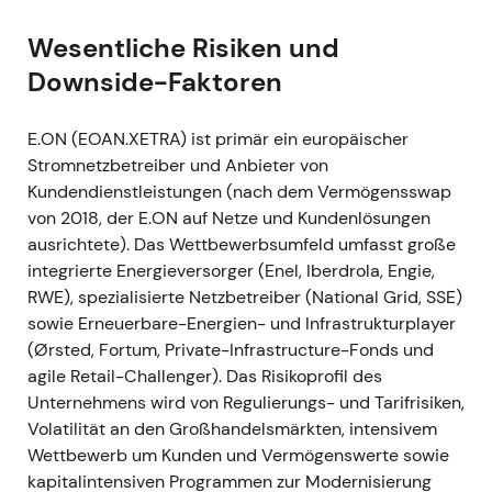
formulierte
[11]
[16]
. -
Charttechnik:
Aufwärtstrend
und Rally, da Anleger die Risikoreduzierung und die
Wesentliche Risiken und
positiven Ergebnisüberraschungen honorierten –
Downside-Faktoren
Übergang von der Post-Merger-Konsolidierung zur
Wachstumsgeschichte.
E.ON (EOAN.XETRA) ist primär ein europäischer
Stromnetzbetreiber und Anbieter von
---
Kundendienstleistungen (nach dem Vermögensswap
von 2018, der E.ON auf Netze und Kundenlösungen
Okt. 2021 — Regulierer setzt niedrigere
ausrichtete). Das Wettbewerbsumfeld umfasst große
Eigenkapitalverzinsung für die 4.
integrierte Energieversorger (Enel, Iberdrola, Engie,
Regulierungsperiode fest
RWE), spezialisierte Netzbetreiber (National Grid, SSE)
-
Ereignis:
Die Bundesnetzagentur legte die
sowie Erneuerbare-Energien- und Infrastrukturplayer
Vorsteuer-Eigenkapitalrendite für neue Netzanlagen
(Ørsted, Fortum, Private-Infrastructure-Fonds und
auf 5,07 % fest (3,51 % für Altanlagen); die
agile Retail-Challenger). Das Risikoprofil des
Entscheidung gilt ab 2023 für Gas und ab 2024 für
Unternehmens wird von Regulierungs- und Tarifrisiken,
Strom. -
Einordnung:
Anleger werteten die
Volatilität an den Großhandelsmärkten, intensivem
Entscheidung als strukturellen Gegenwind für eine
Wettbewerb um Kunden und Vermögenswerte sowie
reine Renditeausweitung im deutschen
kapitalintensiven Programmen zur Modernisierung