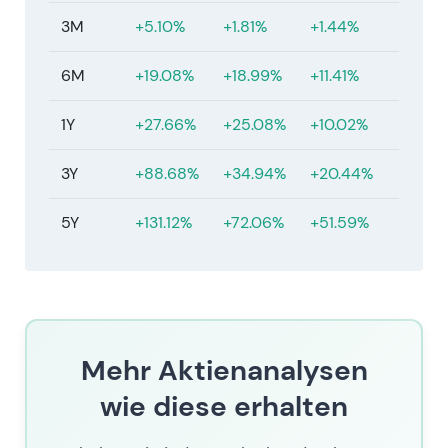
(maßgeblich) 18,96 € per 11. Juli 2026.
3M
+5.10%
+1.81%
+1.44%
6M
+19.08%
+18.99%
+11.41%
1Y
+27.66%
+25.08%
+10.02%
3Y
+88.68%
+34.94%
+20.44%
5Y
+131.12%
+72.06%
+51.59%
Mehr Aktienanalysen
wie diese erhalten