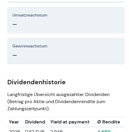
Umsatzwachstum
—
Gewinnwachstum
—
Dividendenhistorie
Langfristige Übersicht ausgezahlter Dividenden
(Betrag pro Aktie und Dividendenrendite zum
Zahlungszeitpunkt).
Year
Dividend
Yield at payment
Ø Rendite
2026
0.57 EUR
2.94%
4.65%