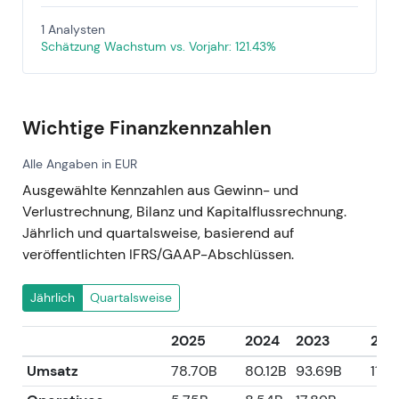
1 Analysten
Schätzung Wachstum vs. Vorjahr: 121.43%
Wichtige Finanzkennzahlen
Alle Angaben in EUR
Ausgewählte Kennzahlen aus Gewinn- und
Verlustrechnung, Bilanz und Kapitalflussrechnung.
Jährlich und quartalsweise, basierend auf
veröffentlichten IFRS/GAAP-Abschlüssen.
Jährlich
Quartalsweise
2025
2024
2023
202
Umsatz
78.70B
80.12B
93.69B
115.