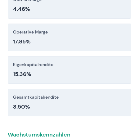
Erhebliche, langfristige Kapitalausgaben für
4.46%
Netzmodernisierung, intelligente Zähler,
Ladesäulen und digitale Plattformen bergen
Risiken bei der Umsetzung,
Operative Marge
Kostenüberschreitungen und
17.85%
Zinsbelastung/Kreditdruck, die den Cashflow
und die Bilanzmetriken unter Druck setzen
Eigenkapitalrendite
können.
15.36%
Anleger sollten diese Risikofaktoren vor einer
Investitionsentscheidung sorgfältig berücksichtigen.
Gesamtkapitalrendite
3.50%
Wachstumskennzahlen