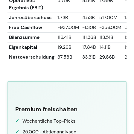
Operatives
5.75B
8.54B
17.89B
-3.2
Ergebnis (EBIT)
Jahresüberschuss
1.73B
4.53B
517.00M
1.83
Free Cashflow
-937.00M
-1.30B
-356.00M
5.4
Bilanzsumme
116.41B
111.36B
113.51B
134.
Eigenkapital
19.26B
17.84B
14.11B
15.9
Nettoverschuldung
37.58B
33.31B
29.86B
26.
Premium freischalten
Wöchentliche Top-Picks
25.000+ Aktienanalysen