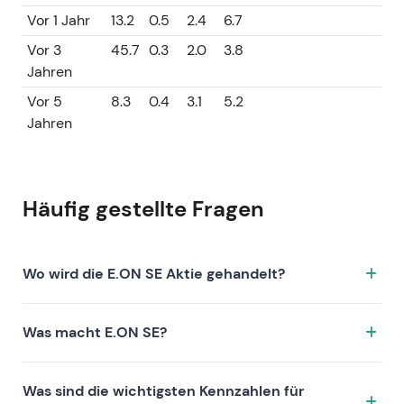
Vor 1 Jahr
13.2
0.5
2.4
6.7
Vor 3
45.7
0.3
2.0
3.8
Jahren
Vor 5
8.3
0.4
3.1
5.2
Jahren
Häufig gestellte Fragen
Wo wird die E.ON SE Aktie gehandelt?
Die E.ON SE Aktie wird unter dem Ticker EOAN.XETRA
Was macht E.ON SE?
an der Börse XETRA gehandelt. ISIN: DE000ENAG999.
E.ON SE ist ein Unternehmen, das sich durch folgende
Was sind die wichtigsten Kennzahlen für
Investment-These auszeichnet: