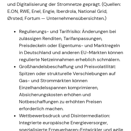
Netzgeschäft – der Fokus verlagerte sich auf
und Digitalisierung der Stromnetze geprägt. (Quellen:
Volumen- und RAB-Wachstum sowie die
E.ON, RWE, Enel, Engie, Iberdrola, National Grid,
konsequente Umsetzung von
Ørsted, Fortum — Unternehmensübersichten.)
Investitionsprogrammen als Ergebnistreiber, statt
Regulierungs- und Tarifrisiko: Änderungen bei
auf höhere regulatorische Renditen zu setzen. -
zulässigen Renditen, Tarifanpassungen,
Charttechnik:
Kursdruck, Rücksetzer und erhöhte
Preisdeckeln oder Eigentums- und Marktregeln
Volatilität bei regulierten Versorgern, da der Markt
in Deutschland und anderen EU-Märkten können
langfristige regulierte Cashflows neu bepreiste.
regulierte Netzeinnahmen erheblich schmälern.
---
Großhandelsbeschaffung und Preisvolatilität:
Spitzen oder strukturelle Verschiebungen auf
2022 — Energiemarktschock und stärkere
Gas- und Strommärkten können
Fokussierung auf Netzinfrastruktur
Einzelhandelsspannen komprimieren,
Absicherungskosten erhöhen und
-
Ereignis:
Der europäische Energiemarktschock
Notbeschaffungen zu erhöhten Preisen
und die anschließende politische und
erforderlich machen.
regulatorische Debatte verstärkten den
Wettbewerbsdruck und Disintermediation:
strategischen Bedarf an Netzinvestitionen und
Integrierte europäische Energieversorger,
Versorgungssicherheit. E.ONs öffentliche Pläne und
spezialisierte Erneuerbaren-Entwickler und agile