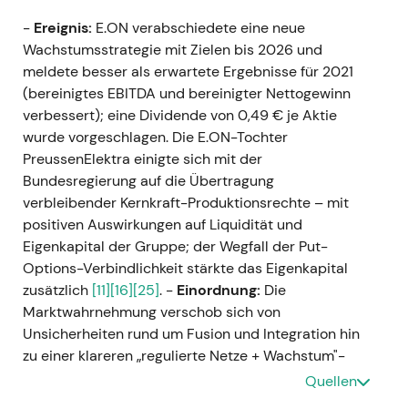
-
Ereignis:
E.ON verabschiedete eine neue
Wachstumsstrategie mit Zielen bis 2026 und
meldete besser als erwartete Ergebnisse für 2021
(bereinigtes EBITDA und bereinigter Nettogewinn
verbessert); eine Dividende von 0,49 € je Aktie
wurde vorgeschlagen. Die E.ON-Tochter
PreussenElektra einigte sich mit der
Bundesregierung auf die Übertragung
verbleibender Kernkraft-Produktionsrechte – mit
positiven Auswirkungen auf Liquidität und
Eigenkapital der Gruppe; der Wegfall der Put-
Options-Verbindlichkeit stärkte das Eigenkapital
zusätzlich
[11]
[16]
[25]
. -
Einordnung:
Die
Marktwahrnehmung verschob sich von
Unsicherheiten rund um Fusion und Integration hin
zu einer klareren „regulierte Netze + Wachstum"-
Story, da das Kernkraft-Erbe weitgehend bereinigt
Quellen
war und das Management mehrjährige Ziele