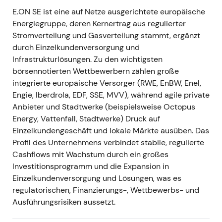
E.ON SE ist eine auf Netze ausgerichtete europäische
-
Ereignis:
E.ON übertraf die operativen
Energiegruppe, deren Kernertrag aus regulierter
Erwartungen für 2023 und signalisierte öffentlich
Stromverteilung und Gasverteilung stammt, ergänzt
eine deutliche Ausweitung des Investitionsrahmens
durch Einzelkundenversorgung und
– erstmals wurde ein erhöhtes mehrjähriges
Infrastrukturlösungen. Zu den wichtigsten
Investitionsvolumen von rund 42 Mrd. € bis 2028
börsennotierten Wettbewerbern zählen große
kommuniziert
[4]
. -
Einordnung:
Die Kombination
integrierte europäische Versorger (RWE, EnBW, Enel,
aus Ergebnisübertreffen und höherem Capex
Engie, Iberdrola, EDF, SSE, MVV), während agile private
zementierte das Marktbild von E.ON als
Anbieter und Stadtwerke (beispielsweise Octopus
Wachstumsunternehmen über RAB-Expansion –
Energy, Vattenfall, Stadtwerke) Druck auf
kein reiner Renditetitel mehr; Anleger honorierten
Einzelkundengeschäft und lokale Märkte ausüben. Das
die klarere Verbindung zwischen Investitionen und
Profil des Unternehmens verbindet stabile, regulierte
Ergebniswachstum
[4]
. -
Charttechnik:
Erholung
Cashflows mit Wachstum durch ein großes
und Ausbruch aus dem vorangegangenen
Investitionsprogramm und die Expansion in
Kursbereich, da verbesserte Sichtbarkeit bei Capex
Einzelkundenversorgung und Lösungen, was es
und Ergebniswachstum das Ausführungsrisiko
regulatorischen, Finanzierungs-, Wettbewerbs- und
reduzierte.
Ausführungsrisiken aussetzt.
---