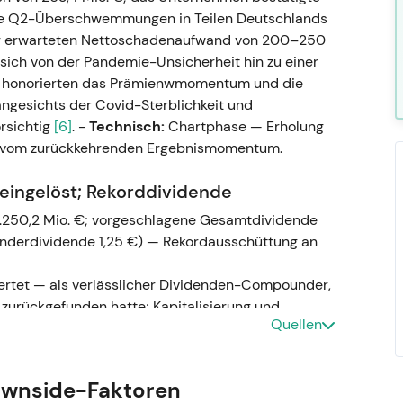
die Q2-Überschwemmungen in Teilen Deutschlands
ig erwarteten Nettoschadenaufwand von 200–250
ich von der Pandemie-Unsicherheit hin zu einer
 honorierten das Prämienwmomentum und die
angesichts der Covid-Sterblichkeit und
rsichtig
[6]
. -
Technisch:
Chartphase — Erholung
en vom zurückkehrenden Ergebnismomentum.
eingelöst; Rekorddividende
.250,2 Mio. €; vorgeschlagene Gesamtdividende
Sonderdividende 1,25 €) — Rekordausschüttung an
rtet — als verlässlicher Dividenden-Compounder,
e zurückgefunden hatte; Kapitalisierung und
Quellen
tralen Kaufargumenten
[24]
.
ung auf erhöhtem Niveau zum Jahresende 2021
[1]
.
ownside-Faktoren
chäden, Ukraine-Rückstellungen;