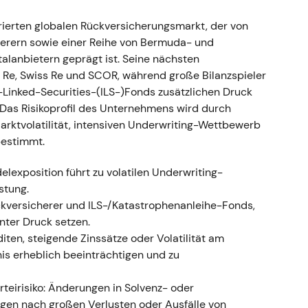
rierten globalen Rückversicherungsmarkt, der von
träge 33,28 Mrd. €; Konzernüberschuss 1,407
erern sowie einer Reihe von Bermuda- und
haden/Unfall 1.706 Mio. € (über Budget); größte
talanbietern geprägt ist. Seine nächsten
an (321,9 Mio. €), Australien-Überschwemmungen
Re, Swiss Re und SCOR, während große Bilanzspieler
a" (106,6 Mio. €); für mögliche Ukraine-Schäden
Linked-Securities-(ILS-)Fonds zusätzlichen Druck
d 330,9 Mio. € gebildet; Schaden-Kosten-Quote
 Das Risikoprofil des Unternehmens wird durch
rktvolatilität, intensiven Underwriting-Wettbewerb
erter — das versicherungstechnische Ergebnis litt
bestimmt.
ischen Rückstellungen, doch die
esundheit sowie Kapitalanlageerträgen und ein
exposition führt zu volatilen Underwriting-
as Anlegervertrauen; der Fokus verlagerte sich
stung.
1]
.
versicherer und ILS-/Katastrophenanleihe-Fonds,
nd Rücksetzer bis Mitte 2022 infolge
nter Druck setzen.
phen-Schlagzeilen, anschließend Erholung in H2,
iten, steigende Zinssätze oder Volatilität am
herungspreise und Robustheit einpreiste
[1]
.
s erheblich beeinträchtigen und zu
 2023 — Preismomentum nimmt Fahrt auf
teirisiko: Änderungen in Solvenz- oder
ngen zum 1. Januar 2023 brachten weitere Preis-
ngen nach großen Verlusten oder Ausfälle von