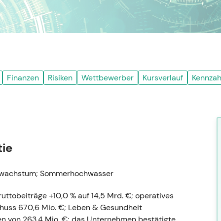
Finanzen
Risiken
Wettbewerber
Kursverlauf
Kennzah
tie
ienwachstum; Sommerhochwasser
ttobeiträge +10,0 % auf 14,5 Mrd. €; operatives
chuss 670,6 Mio. €; Leben & Gesundheit
n von 263,4 Mio. €; das Unternehmen bestätigte