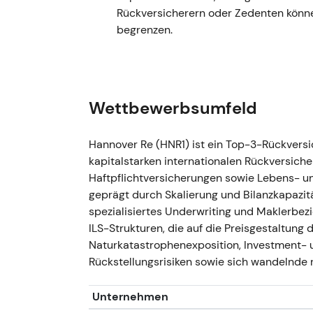
und Konditionsverbesserungen im Sch
Rückversicherern oder Zedenten könne
anhaltend profitables Prämienwachst
begrenzen.
Einordnung:
Eindeutige Zeichen einer
versicherungstechnischen Hebel höher
Margenverbesserung durch bessere Pr
Technisch:
Chartphase — Ausbruch un
Wettbewerbsumfeld
von Aufwärtsrevisionen der Ergebnise
GJ 2023 (berichtet März 2024) —
Hannover Re (HNR1) ist ein Top-3-Rückversic
Kernergebnis
kapitalstarken internationalen Rückversich
Haftpflichtversicherungen sowie Lebens- u
Ereignis:
Konzernüberschuss GJ2023 ru
geprägt durch Skalierung und Bilanzkapazit
mindestens 1,7 Mrd. €); Rückversicher
spezialisiertes Underwriting und Maklerbe
versicherungstechnisches Serviceerge
ILS-Strukturen, die auf die Preisgestaltung d
Guidance übertroffen
[4]
.
Naturkatastrophenexposition, Investment- u
Einordnung:
Hannover Re etablierte 
Rückstellungsrisiken sowie sich wandelnde 
versicherungstechnische Ergebnisse 
die Story von einer einmaligen Erholung
Unternehmen
Technisch:
Chartphase — anhaltender 