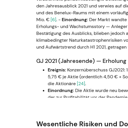
den Jahresausblick 2021 und verwies auf 
und des Benelux-Raums mit einem vorläuf
Mio. €
[6]
. -
Einordnung:
Der Markt wandte s
Erholungs- und Wachstumsstory — Anleger
Bestätigung des Ausblicks, blieben jedoch 
klimabedingter Naturkatastrophenrisiken vo
und Aufwärtstrend durch H1 2021, getrag
GJ 2021 (Jahresende) — Erholung 
Ereignis:
Konzernüberschuss GJ2021: 1
5,75 € je Aktie (ordentlich 4,50 € + 
die Aktionäre
[24]
.
Einordnung:
Die Aktie wurde neu bewe
der zur Profitabilität vor der Pandemi
Dividendenpolitik avancierten zu zen
Technisch:
Chartphase — Konsolidier
Wesentliche Risiken und D
2022 — Hohe Naturkatastrophens