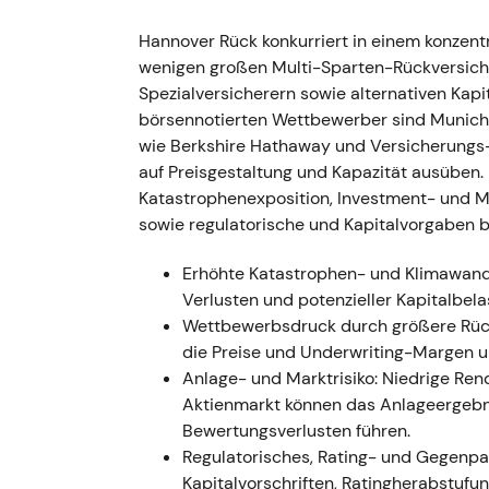
diversifizierte Resilienz
Hannover Rück konkurriert in einem konzent
Ereignis:
GJ2022 — gebuchte Bruttobei
wenigen großen Multi-Sparten-Rückversich
Mrd. €; Netto-Großschadenaufwand Sc
Spezialversicherern sowie alternativen Kapi
Einzelschäden netto waren Hurrikan I
börsennotierten Wettbewerber sind Munich 
(232,6 Mio. €) und Wintersturm „Yleni
wie Berkshire Hathaway und Versicherungs-
wurde eine IBNR-Rückstellung von run
auf Preisgestaltung und Kapazität ausüben.
Schaden/Unfall 99,8 %
[1]
.
Katastrophenexposition, Investment- und Ma
Einordnung:
Das Bild wurde differenzi
sowie regulatorische und Kapitalvorgaben 
unter Naturkatastrophen und geopolit
Ergebnisdiversifikation aus Leben & G
Erhöhte Katastrophen- und Klimawandel
solides Kapitalmanagement erhielten d
Verlusten und potenzieller Kapitalbela
auf Resilienz und Zyklusmanagement
[
Wettbewerbsdruck durch größere Rück
Technisch:
Chartphase — Volatilität u
die Preise und Underwriting-Margen u
makroökonomischer und Naturkatastro
Anlage- und Marktrisiko: Niedrige Rend
als der Markt verbesserte Rückversic
Aktienmarkt können das Anlageergebni
Bewertungsverlusten führen.
1. Jan. 2023 / Erneuerungsrunde
Regulatorisches, Rating- und Gegenpar
Ereignis:
Die großen Vertragserneueru
Kapitalvorschriften, Ratingherabstufu