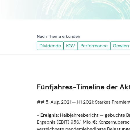
Nach Thema erkunden
Dividende
KGV
Performance
Gewinn
Fünfjahres-Timeline der Ak
## 5. Aug. 2021 — H1 2021: Starkes Präm
-
Ereignis:
Halbjahresbericht — gebuchte Bru
Ergebnis (EBIT) 956,1 Mio. €; Konzernübers
verzeichnete pandemiebedingte Belastunge