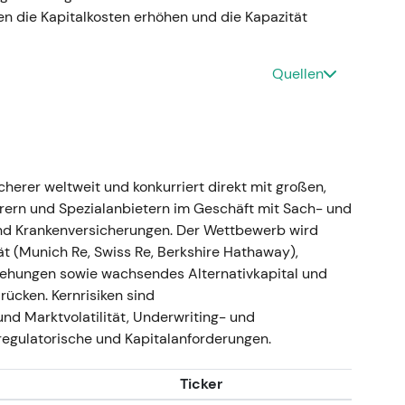
aden/Unfall-Bereich; Hannover Re meldete
n die Kapitalkosten erhöhen und die Kapazität
um für das Geschäftsjahr 2023
[1]
.
 Marktverhärtung — Anleger begannen, den
Quellen
 zu gewichten, und erwarteten eine
eise und diszipliniertes Portfoliomanagement
[1]
.
d Aufwärtstrend im Verlauf von 2023, getragen
rwartungen.
 Ergebnisüberraschung; stärkeres
herer weltweit und konkurriert direkt mit großen,
erern und Spezialanbietern im Geschäft mit Sach- und
nd Krankenversicherungen. Der Wettbewerb wird
nd 1,8 Mrd. € (über dem ursprünglichen Ziel von
ät (Munich Re, Swiss Re, Berkshire Hathaway),
ungsumsatz gestiegen (rund 24,5 Mrd. €);
ziehungen sowie wachsendes Alternativkapital und
bnis und operatives Ergebnis verbessert,
rücken. Kernrisiken sind
nd Marktvolatilität, Underwriting- und
sich neu als Hochrendite-Compounder — bessere
regulatorische und Kapitalanforderungen.
und Wachstum in Leben & Gesundheit verlagerten
 hin zu nachhaltiger Profitabilität
[4]
.
Ticker
Aufwärtstrend mit mehreren Rallyes infolge von