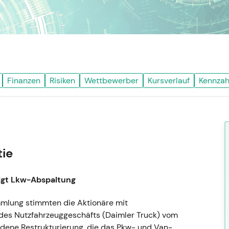
Finanzen
Risiken
Wettbewerber
Kursverlauf
Kennzah
tie
igt Lkw-Abspaltung
mlung stimmten die Aktionäre mit
 des Nutzfahrzeuggeschäfts (Daimler Truck) vom
ndene Restrukturierung, die das Pkw- und Van-