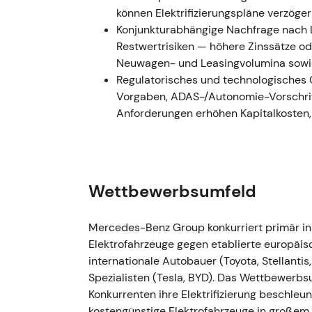
Kursverluste infolge der eingepreisten ge
können Elektrifizierungspläne verzöge
Konjunkturabhängige Nachfrage nach 
August–Oktober 2022 — Batterie- und Ro
Restwertrisiken — höhere Zinssätze o
Neuwagen- und Leasingvolumina sowi
- Mercedes weitete seine Batteriezellen-V
Regulatorisches und technologisches
Aktivitäten rund um CATLs europäisches An
Vorgaben, ADAS-/Autonomie-Vorschrif
Liefervertrag mit Rock Tech Lithium über r
Anforderungen erhöhen Kapitalkosten
Lithiumhydroxid pro Jahr ab, nach einer Qu
[22]
,
[23]
. - Das Unternehmen steuerte geziel
Rohstoff-Sourcing zu, um den Hochlauf der 
Schritt zur Risikoreduzierung, den Investor
Wettbewerbsumfeld
skalierbare Elektrifizierung werteten. - Tech
mittelfristigen Ausblick; die Kursentwicklu
Nachfrageunsicherheiten die strategischen 
Mercedes-Benz Group konkurriert primär i
Elektrofahrzeuge gegen etablierte europäi
26. Oktober 2022 — Entscheidung zum Ru
internationale Autobauer (Toyota, Stellanti
angekündigt)
Spezialisten (Tesla, BYD). Das Wettbewerbsu
Konkurrenten ihre Elektrifizierung beschleu
- Mercedes-Benz gab bekannt, den russisch
kostengünstige Elektrofahrzeuge in großem