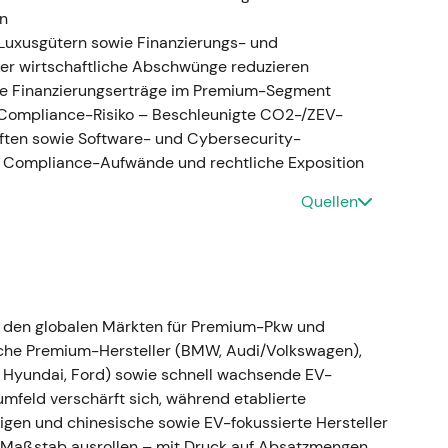
opolitischen und makroökonomischen Schocks.
rn
Luxusgütern sowie Finanzierungs- und
hstoffpartnerschaften (CATL, Rock Tech)
der wirtschaftliche Abschwünge reduzieren
e Finanzierungserträge im Premium-Segment
ersorgungsvereinbarungen aus — darunter
 Compliance-Risiko – Beschleunigte CO2-/ZEV-
gebot — und schloss einen verbindlichen
ten sowie Software- und Cybersecurity-
und 10.000 Tonnen batterietaugliches
, Compliance-Aufwände und rechtliche Exposition
alifizierungsphase voraussichtlich ab 2026
[29]
,
Quellen
t auf mehr vertikale Integration und direktes
Elektromobilität abzusichern — ein strategischer
en als notwendige Voraussetzung für eine
nisch: Strukturell stützende Narrative für den
ng blieb jedoch seitwärts gerichtet, da Makro- und
Fortschritte überlagerten
[22]
,
[29]
.
n den globalen Märkten für Premium-Pkw und
sche Premium-Hersteller (BMW, Audi/Volkswagen),
ssland-Rückzug (Verkauf an lokalen Käufer
s, Hyundai, Ford) sowie schnell wachsende EV-
mfeld verschärft sich, während etablierte
nigen und chinesische sowie EV-fokussierte Hersteller
en Markt zu verlassen und die lokalen
 Maßstab ausrollen – mit Druck auf Absatzmengen,