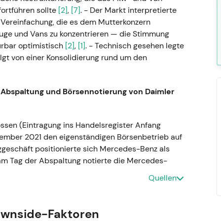
ortführen sollte
[2]
,
[7]
. - Der Markt interpretierte
e Vereinfachung, die es dem Mutterkonzern
uge und Vans zu konzentrieren — die Stimmung
ürbar optimistisch
[2]
,
[1]
. - Technisch gesehen legte
olgt von einer Konsolidierung rund um den
Abspaltung und Börsennotierung von Daimler
sen (Eintragung ins Handelsregister Anfang
ember 2021 den eigenständigen Börsenbetrieb auf
ggeschäft positionierte sich Mercedes-Benz als
m Tag der Abspaltung notierte die Mercedes-
sich wieder zurückbildete
[1]
,
[3]
. - Technisch:
Quellen
uf Mehrjahreshoch, gefolgt von einem moderaten
.
ownside-Faktoren
 zur Mercedes-Benz Group AG