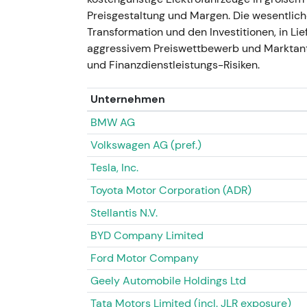
Tochtergesellschaften an einen russischen
Preisgestaltung und Margen. Die wesentlich
angekündigt), nachdem der Betrieb bereits 
Transformation und den Investitionen, in Lief
Der Rückzug aus Russland beseitigte eine w
aggressivem Preiswettbewerb und Marktantei
Einmalbelastungen nach sich und beschleuni
und Finanzdienstleistungs-Risiken.
werteten den Schritt als Abbau eines bislang
Volatilität im Umfeld der Sonderbelastungen
Unternehmen
Konsolidierungsphase.
BMW AG
27. März 2023 — Spatenstich für Rock-T
Volkswagen AG (pref.)
Tesla, Inc.
- Spatenstich für den Lithiumkonverter vo
sind Qualifizierung und Lieferungen an Me
Toyota Motor Corporation (ADR)
[22]
. - Der Schritt unterstrich die Strateg
Stellantis N.V.
Batteriematerialien zu sichern und europäis
Zeichen dafür, dass frühere Vereinbarunge
BYD Company Limited
Technisch: Positiver Impuls für die Elektrif
Ford Motor Company
blieb empfindlich gegenüber Nachfrage- u
Geely Automobile Holdings Ltd
Gesamtjahr 2023 — Starke Profitabilität 
Tata Motors Limited (incl. JLR exposure)