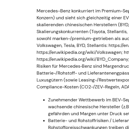
Mercedes-Benz konkurriert im Premium-Se
- Die Daimler AG wurde offiziell in Merce
Konzern) und sieht sich gleichzeitig einer E
strategische Neuausrichtung auf Pkw und 
skalierenden chinesischen Herstellern (BYD
Umbenennung unterstrich die „Pure-Play"-L
Skalierungskonkurrenten (Toyota, Stellanti
konzernstrategische Klarheit; Investoren be
sowohl marken-/premium-getrieben als auch
Kapitalallokationsvehikel für die Mercede
Volkswagen, Tesla, BYD, Stellantis: https://
Seitwärtsbewegung, während der Markt di
https://en.wikipedia.org/wiki/Volkswagen; htt
Makrorisiken einpreiste.
https://en.wikipedia.org/wiki/BYD_Company; h
Februar–März 2022 — Russland-Invasion,
Risiken für Mercedes‑Benz sind Margendruc
Lieferkettenprobleme
Batterie-/Rohstoff- und Lieferantenengpäs
Luxusgütern (sowie Leasing-/Restwertexpos
- Nach dem russischen Einmarsch in die Uk
Compliance-Kosten (CO2-/ZEV-Regeln, ADA
Produktion in Russland aus, bildete Rückst
betroffenen Russland-Assets wurden mit run
Zunehmender Wettbewerb im BEV-Segm
verschärften sich die Engpässe bei Halblei
wachsende chinesische Hersteller (z.
vorherrschende Strategieoptimismus wich g
gefährden und Margen unter Druck se
Investoren passten ihre Risikoeinschätzung 
Batterie- und Rohstoffrisiken / Liefe
möglicher Vermögensverluste entsprechen
Rohstoffpreisschwankungen treiben di