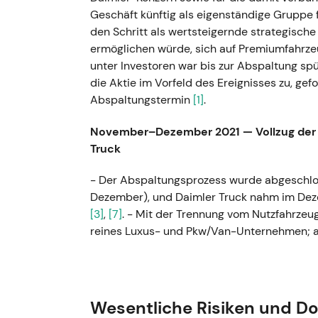
Geschäft künftig als eigenständige Gruppe f
den Schritt als wertsteigernde strategisch
ermöglichen würde, sich auf Premiumfahrze
unter Investoren war bis zur Abspaltung sp
die Aktie im Vorfeld des Ereignisses zu, gef
Abspaltungstermin
[1]
.
November–Dezember 2021 — Vollzug der 
Truck
- Der Abspaltungsprozess wurde abgeschlos
Dezember), und Daimler Truck nahm im Dez
[3]
,
[7]
. - Mit der Trennung vom Nutzfahrzeu
reines Luxus- und Pkw/Van-Unternehmen; a
Aktie auf einem Mehrjahreshoch, bevor sie 
Kursspitze zum Zeitpunkt der Abspaltung a
Rücksetzer und einsetzender Konsolidierung
Wesentliche Risiken und D
1. Februar 2022 — Daimler wird offiziell