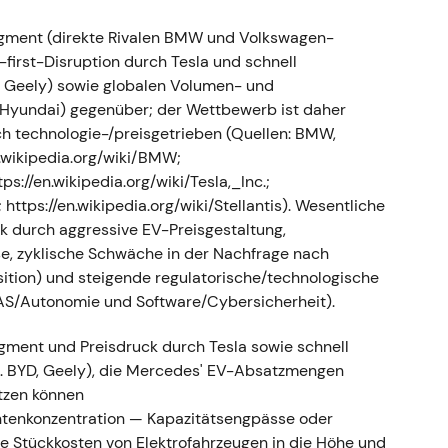
gment (direkte Rivalen BMW und Volkswagen-
des-Benz Group AG umbenannt; damit war die
V-first-Disruption durch Tesla und schnell
Vans formal abgeschlossen
[4]
,
[3]
. - Die
, Geely) sowie globalen Volumen- und
uxusauto-Positionierung und schuf
s, Hyundai) gegenüber; der Wettbewerb ist daher
trachteten die Gruppe fortan als das zentrale
 technologie-/preisgetrieben (Quellen: BMW,
s-Pkw-Marken
[4]
. - Technisch: Volatile
en.wikipedia.org/wiki/BMW;
e neue Konzernstruktur und aufkommende
ps://en.wikipedia.org/wiki/Tesla,_Inc.;
ttps://en.wikipedia.org/wiki/Stellantis). Wesentliche
 Betriebsunterbrechung und
k durch aggressive EV-Preisgestaltung,
se, zyklische Schwäche in der Nachfrage nach
ition) und steigende regulatorische/technologische
raine setzte Mercedes-Benz Exporte und die lokale
S/Autonomie und Software/Cybersicherheit).
ellungen und warnte vor Vermögensrisiken — die
d 2,0–2,2 Mrd. Euro angegeben; gleichzeitig
ent und Preisdruck durch Tesla sowie schnell
tern und Rohstoffen
[10]
,
[12]
,
[9]
. - Der zuvor
B. BYD, Geely), die Mercedes' EV-Absatzmengen
eopolitischer und operativer Vorsicht —
tzen können
bezüglich Produktion, Teileverfügbarkeit und
rantenkonzentration — Kapazitätsengpässe oder
d an
[9]
,
[10]
. - Technisch: Erhöhte Volatilität und
e Stückkosten von Elektrofahrzeugen in die Höhe und