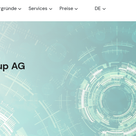
rgründe
Services
Preise
DE
up AG