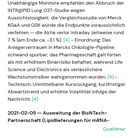
Unabhängige Monitore empfahlen den Abbruch der
INTR@PID Lung 037-Studie wegen
Aussichtslosigkeit; die Vergleichsstudie von Merck
KGaA und GSK würde die Endpunkte voraussichtlich
verfehlen — die Aktie verlor intraday zeitweise rund
7 % (am Ende ca. −3,1 %).
[4]
- Einordnung: Das
Anlegervertrauen in Mercks Onkologie-Pipeline
schwand spürbar; das Pharmageschäft galt fortan
als mit erhöhtem Binärrisiko behaftet, während Life
Science und Electronics als verlässlichere
Wachstumstreiber wahrgenommen wurden.
[4]
-
Technisch: Unmittelbarer Kursrückgang, kurzfristiger
Abwärtstrend und erhöhte Volatilität infolge der
Nachricht.
[4]
2021-02-05 — Ausweitung der BioNTech-
Partnerschaft (Lipidlieferungen für mRNA-
Impfstoffe)
- Ereignis: Merck KGaA vereinbarte, die
Quellen
Lipidlieferungen an BioNTech/Pfizer für den