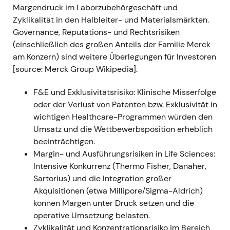
Margendruck im Laborzubehörgeschäft und
auf 7,50–8,20 €.
[3]
- Einordnung: Die
Zyklikalität in den Halbleiter- und Materialsmärkten.
Marktstimmung drehte hin zu einer beschleunigten
Governance, Reputations- und Rechtsrisiken
Wachstumsgeschichte; Investoren kauften die
(einschließlich des großen Anteils der Familie Merck
These, dass alle drei Geschäftsbereiche
am Konzern) sind weitere Überlegungen für Investoren
überdurchschnittliche Ergebnisse nachhaltig liefern
[source: Merck Group Wikipedia].
könnten.
[3]
,
[8]
- Technisch: Anhaltender
Aufwärtstrend, da die Prognoseanhebungen
F&E und Exklusivitätsrisiko: Klinische Misserfolge
sukzessive eingepreist wurden.
[3]
oder der Verlust von Patenten bzw. Exklusivität in
wichtigen Healthcare-Programmen würden den
2021 Q2 (berichtet Mai/August 2021) — Starke
Umsatz und die Wettbewerbsposition erheblich
operative Ergebnisse und erneut angehobener
beeinträchtigen.
Ausblick
- Ereignis: Der Konzernumsatz stieg im
Margin- und Ausführungsrisiken in Life Sciences:
zweiten Quartal um 18,2 % auf 4,9 Mrd. €, das
Intensive Konkurrenz (Thermo Fisher, Danaher,
EBITDA pre legte um 46,7 % auf 1,6 Mrd. € zu, der
Sartorius) und die Integration großer
EPS pre um 72,3 % auf 2,24 €; die Jahresprognose
Akquisitionen (etwa Millipore/Sigma-Aldrich)
2021 wurde erneut angehoben (Umsatz 18,8–19,7
können Margen unter Druck setzen und die
Mrd. €; EBITDA pre 5,6–6,0 Mrd. €).
[8]
-
operative Umsetzung belasten.
Einordnung: Merck festigte seinen Ruf als
Zyklikalität und Konzentrationsrisiko im Bereich
Wachstumsunternehmen mit mehreren