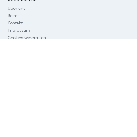
Über uns
Beirat
Kontakt
Impressum
Cookies widerrufen
Hilfestellungen
Fragen & Antworten
Orientierung
Strategien
Links
Nutzungsbedingungen (AGB)
Datenschutz
Aktien-Universum
Allgemeine
© Leeway