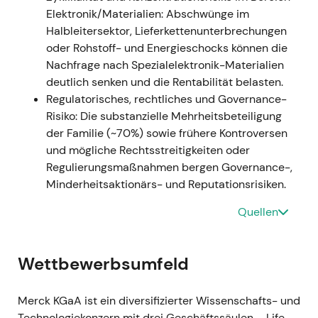
Elektronik/Materialien: Abschwünge im
Standbbeinen — Life Science, Healthcare-Launches
Halbleitersektor, Lieferkettenunterbrechungen
und Semiconductor Solutions; Investoren begannen,
oder Rohstoff- und Energieschocks können die
die Aktie eher als Compounder denn als zyklischen
Nachfrage nach Spezialelektronik-Materialien
Chemiewert zu betrachten.
[8]
- Technisch: Kräftige
deutlich senken und die Rentabilität belasten.
Kursrally und anhaltender Aufwärtstrend bis Mitte
Regulatorisches, rechtliches und Governance-
2021, da die Ergebnisse die Erwartungen übertrafen.
Risiko: Die substanzielle Mehrheitsbeteiligung
[8]
der Familie (~70%) sowie frühere Kontroversen
und mögliche Rechtsstreitigkeiten oder
2021-09-20 — Großinvestition im
Regulierungsmaßnahmen bergen Governance-,
Elektronikbereich angekündigt
- Ereignis: Merck
Minderheitsaktionärs- und Reputationsrisiken.
kündigte an, bis 2025 mehr als 3 Mrd. € (ca. 3,5
Mrd. USD) in das Elektronikgeschäft zu investieren
Quellen
— für den Kapazitätsausbau, Forschung und
Entwicklung sowie mögliche Zukäufe im Halbleiter-
und Displaybereich.
[10]
- Einordnung: Das
Wettbewerbsumfeld
Unternehmen signalisierte eine bewusste
Diversifizierung mit Exposure in strukturell
Merck KGaA ist ein diversifizierter Wissenschafts- und
wachsende Märkte; Investoren sahen darin ein
Technologiekonzern mit drei Geschäftssäulen – Life