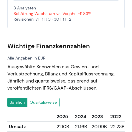
3 Analysten
Schätzung Wachstum vs. Vorjahr: -11.83%
Revisionen: 7T ↑1 ↓0 · 30T ↑1 ↓2
Wichtige Finanzkennzahlen
Alle Angaben in EUR
Ausgewählte Kennzahlen aus Gewinn- und
Verlustrechnung, Bilanz und Kapitalflussrechnung.
Jährlich und quartalsweise, basierend auf
veröffentlichten IFRS/GAAP-Abschlüssen.
Jährlich
Quartalsweise
2025
2024
2023
2022
2
Umsatz
21.10B
21.16B
20.99B
22.23B
1