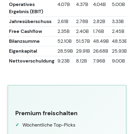
Operatives
4.07B
4.37B
4.04B
5.00B
4
Ergebnis (EBIT)
Jahresüberschuss
2.61B
2.78B
2.82B
3.33B
3
Free Cashflow
2.35B
2.40B
1.76B
2.45B
3
Bilanzsumme
52.10B
51.57B
48.49B
48.53B
4
Eigenkapital
28.59B
29.91B
26.68B
25.93B
2
Nettoverschuldung
9.23B
8.12B
7.96B
9.00B
9
Premium freischalten
Wöchentliche Top-Picks