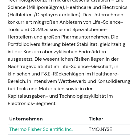
kapitalintensiveres, zyklisches Wachstandbein, das
Science (MilliporeSigma), Healthcare und Electronics
den Life-Science-Bereich ergänzt.
[10]
- Technisch:
(Halbleiter-/Displaymaterialien). Das Unternehmen
Positiver Katalysator, der den Aufwärtstrend 2021
konkurriert mit großen Anbietern von Life-Science-
stützte; zeitweise Volatilität rund um die
Tools und CDMOs sowie mit Spezialchemie-
Kapitalausgaben-Guidance, strukturell jedoch
Herstellern und großen Pharmaunternehmen. Die
unterstützend.
[10]
Portfoliodiversifizierung bietet Stabilität, gleichzeitig
ist der Konzern aber zyklischen Endmärkten
2021-09-30 — Einvernehmliche Beendigung der
ausgesetzt. Die wesentlichen Risiken liegen in der
Bintrafusp-alfa-Zusammenarbeit mit GSK
-
Nachfragevolatilität im Life-Science-Geschäft, in
Ereignis: Merck und GSK beendeten ihre Bintrafusp-
klinischen und F&E-Rückschlägen im Healthcare-
alfa-Kooperation im gegenseitigen Einvernehmen;
Bereich, in intensivem Wettbewerb und Konsolidierung
Meilensteinzahlungen wurden keine geleistet,
bei Tools und Materialien sowie in der
künftige Verpflichtungen bestehen nicht mehr.
[9]
-
Kapitalausgaben- und Technologiezyklizität im
Einordnung: Ein wesentliches klinisches Binärrisiko
Electronics-Segment.
entfiel; Investoren richteten ihre
Bewertungsüberlegungen stärker auf das
Unternehmen
Ticker
organische Wachstum in Life Science und
Electronics aus, anstatt auf Pipeline-Upside aus
Thermo Fisher Scientific Inc.
TMO.NYSE
diesem Programm zu setzen.
[9]
,
[8]
- Technisch: