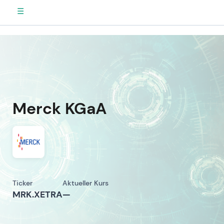
☰
Merck KGaA
Ticker
Aktueller Kurs
MRK.XETRA
—