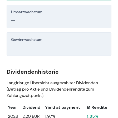
Umsatzwachstum
—
Gewinnwachstum
—
Dividendenhistorie
Langfristige Übersicht ausgezahlter Dividenden
(Betrag pro Aktie und Dividendenrendite zum
Zahlungszeitpunkt).
Year
Dividend
Yield at payment
Ø Rendite
2026
2.20 EUR
1.97%
1.35%