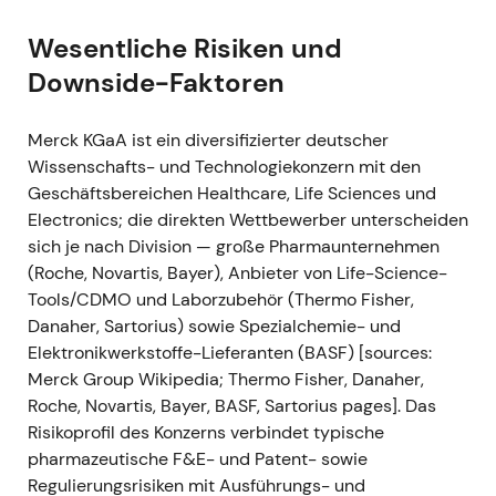
BNT162b2-Impfstoff zu beschleunigen und
auszuweiten, mit dem Ziel erhöhter Liefermengen
Wesentliche Risiken und
bis Ende 2021.
[2]
- Einordnung: Die Rolle des
Downside-Faktoren
Unternehmens als kritischer Life-Science-Zulieferer
im Pandemieumfeld wurde damit untermauert;
Merck KGaA ist ein diversifizierter deutscher
Investoren maßen der anhaltend hohen Nachfrage
Wissenschafts- und Technologiekonzern mit den
nach Laborverbrauchsmaterialien und Reagenzien
Geschäftsbereichen Healthcare, Life Sciences und
zunehmend Bedeutung bei.
[2]
,
[8]
- Technisch:
Electronics; die direkten Wettbewerber unterscheiden
Positiver Impuls für die Kurserholung und
sich je nach Division — große Pharmaunternehmen
Bestandteil des breiteren Aufwärtstrends im Jahr
(Roche, Novartis, Bayer), Anbieter von Life-Science-
2021, getragen von der Life-Science-Nachfrage.
[2]
,
Tools/CDMO und Laborzubehör (Thermo Fisher,
[8]
Danaher, Sartorius) sowie Spezialchemie- und
Elektronikwerkstoffe-Lieferanten (BASF) [sources:
2021-05-04 — Anhebung der Jahresprognose
Merck Group Wikipedia; Thermo Fisher, Danaher,
nach starkem Q1
- Ereignis: Nach einem starken
Roche, Novartis, Bayer, BASF, Sartorius pages]. Das
ersten Quartal (Nettoumsatz 4,63 Mrd. €) hob
Risikoprofil des Konzerns verbindet typische
Merck die Jahresprognose 2021 an — für den
pharmazeutische F&E- und Patent- sowie
Nettoumsatz auf rund 18,5–19,5 Mrd. €, für das
Regulierungsrisiken mit Ausführungs- und
EBITDA pre auf 5,4–5,8 Mrd. € und für den EPS pre