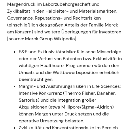
Margendruck im Laborzubehörgeschäft und
auf 7,50–8,20 €.
[3]
- Einordnung: Die
Zyklikalität in den Halbleiter- und Materialsmärkten.
Marktstimmung drehte hin zu einer beschleunigten
Governance, Reputations- und Rechtsrisiken
Wachstumsgeschichte; Investoren kauften die
(einschließlich des großen Anteils der Familie Merck
These, dass alle drei Geschäftsbereiche
am Konzern) sind weitere Überlegungen für Investoren
überdurchschnittliche Ergebnisse nachhaltig liefern
[source: Merck Group Wikipedia].
könnten.
[3]
,
[8]
- Technisch: Anhaltender
Aufwärtstrend, da die Prognoseanhebungen
F&E und Exklusivitätsrisiko: Klinische Misserfolge
sukzessive eingepreist wurden.
[3]
oder der Verlust von Patenten bzw. Exklusivität in
wichtigen Healthcare-Programmen würden den
2021 Q2 (berichtet Mai/August 2021) — Starke
Umsatz und die Wettbewerbsposition erheblich
operative Ergebnisse und erneut angehobener
beeinträchtigen.
Ausblick
- Ereignis: Der Konzernumsatz stieg im
Margin- und Ausführungsrisiken in Life Sciences:
zweiten Quartal um 18,2 % auf 4,9 Mrd. €, das
Intensive Konkurrenz (Thermo Fisher, Danaher,
EBITDA pre legte um 46,7 % auf 1,6 Mrd. € zu, der
Sartorius) und die Integration großer
EPS pre um 72,3 % auf 2,24 €; die Jahresprognose
Akquisitionen (etwa Millipore/Sigma-Aldrich)
2021 wurde erneut angehoben (Umsatz 18,8–19,7
können Margen unter Druck setzen und die
Mrd. €; EBITDA pre 5,6–6,0 Mrd. €).
[8]
-
operative Umsetzung belasten.
Einordnung: Merck festigte seinen Ruf als
Zyklikalität und Konzentrationsrisiko im Bereich
Wachstumsunternehmen mit mehreren