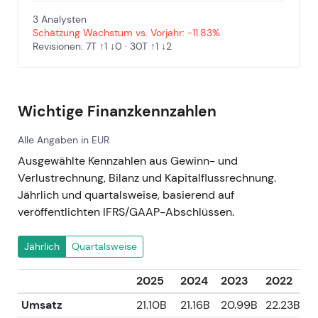
3 Analysten
Schätzung Wachstum vs. Vorjahr: -11.83%
Revisionen: 7T ↑1 ↓0 · 30T ↑1 ↓2
Wichtige Finanzkennzahlen
Alle Angaben in EUR
Ausgewählte Kennzahlen aus Gewinn- und
Verlustrechnung, Bilanz und Kapitalflussrechnung.
Jährlich und quartalsweise, basierend auf
veröffentlichten IFRS/GAAP-Abschlüssen.
Jährlich
Quartalsweise
2025
2024
2023
2022
2
Umsatz
21.10B
21.16B
20.99B
22.23B
1