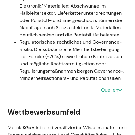
Elektronik/Materialien: Abschwünge im
Standbbeinen — Life Science, Healthcare-Launches
Halbleitersektor, Lieferkettenunterbrechungen
und Semiconductor Solutions; Investoren begannen,
oder Rohstoff- und Energieschocks können die
die Aktie eher als Compounder denn als zyklischen
Nachfrage nach Spezialelektronik-Materialien
Chemiewert zu betrachten.
[8]
- Technisch: Kräftige
deutlich senken und die Rentabilität belasten.
Kursrally und anhaltender Aufwärtstrend bis Mitte
Regulatorisches, rechtliches und Governance-
2021, da die Ergebnisse die Erwartungen übertrafen.
Risiko: Die substanzielle Mehrheitsbeteiligung
[8]
der Familie (~70%) sowie frühere Kontroversen
und mögliche Rechtsstreitigkeiten oder
2021-09-20 — Großinvestition im
Regulierungsmaßnahmen bergen Governance-,
Elektronikbereich angekündigt
- Ereignis: Merck
Minderheitsaktionärs- und Reputationsrisiken.
kündigte an, bis 2025 mehr als 3 Mrd. € (ca. 3,5
Mrd. USD) in das Elektronikgeschäft zu investieren
Quellen
— für den Kapazitätsausbau, Forschung und
Entwicklung sowie mögliche Zukäufe im Halbleiter-
und Displaybereich.
[10]
- Einordnung: Das
Wettbewerbsumfeld
Unternehmen signalisierte eine bewusste
Diversifizierung mit Exposure in strukturell
Merck KGaA ist ein diversifizierter Wissenschafts- und
wachsende Märkte; Investoren sahen darin ein
Technologiekonzern mit drei Geschäftssäulen – Life