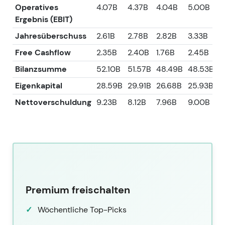
Operatives
4.07B
4.37B
4.04B
5.00B
4
Ergebnis (EBIT)
Jahresüberschuss
2.61B
2.78B
2.82B
3.33B
3
Free Cashflow
2.35B
2.40B
1.76B
2.45B
3
Bilanzsumme
52.10B
51.57B
48.49B
48.53B
4
Eigenkapital
28.59B
29.91B
26.68B
25.93B
2
Nettoverschuldung
9.23B
8.12B
7.96B
9.00B
9
Premium freischalten
Wöchentliche Top-Picks