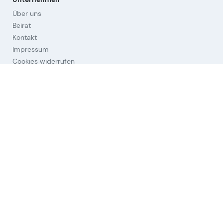
Über uns
Beirat
Kontakt
Impressum
Cookies widerrufen
Hilfestellungen
Fragen & Antworten
Orientierung
Strategien
Links
Nutzungsbedingungen (AGB)
Datenschutz
Aktien-Universum
Allgemeine
© Leeway