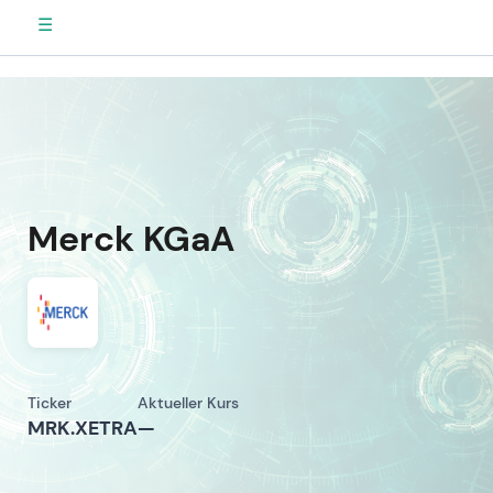
☰
Merck KGaA
Ticker
Aktueller Kurs
MRK.XETRA
—