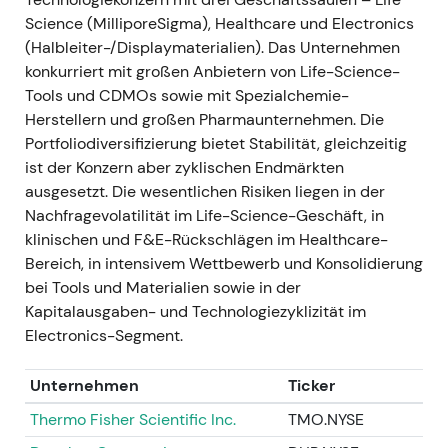
kapitalintensiveres, zyklisches Wachstandbein, das
Science (MilliporeSigma), Healthcare und Electronics
den Life-Science-Bereich ergänzt.
[10]
- Technisch:
(Halbleiter-/Displaymaterialien). Das Unternehmen
Positiver Katalysator, der den Aufwärtstrend 2021
konkurriert mit großen Anbietern von Life-Science-
stützte; zeitweise Volatilität rund um die
Tools und CDMOs sowie mit Spezialchemie-
Kapitalausgaben-Guidance, strukturell jedoch
Herstellern und großen Pharmaunternehmen. Die
unterstützend.
[10]
Portfoliodiversifizierung bietet Stabilität, gleichzeitig
ist der Konzern aber zyklischen Endmärkten
2021-09-30 — Einvernehmliche Beendigung der
ausgesetzt. Die wesentlichen Risiken liegen in der
Bintrafusp-alfa-Zusammenarbeit mit GSK
-
Nachfragevolatilität im Life-Science-Geschäft, in
Ereignis: Merck und GSK beendeten ihre Bintrafusp-
klinischen und F&E-Rückschlägen im Healthcare-
alfa-Kooperation im gegenseitigen Einvernehmen;
Bereich, in intensivem Wettbewerb und Konsolidierung
Meilensteinzahlungen wurden keine geleistet,
bei Tools und Materialien sowie in der
künftige Verpflichtungen bestehen nicht mehr.
[9]
-
Kapitalausgaben- und Technologiezyklizität im
Einordnung: Ein wesentliches klinisches Binärrisiko
Electronics-Segment.
entfiel; Investoren richteten ihre
Bewertungsüberlegungen stärker auf das
Unternehmen
Ticker
organische Wachstum in Life Science und
Electronics aus, anstatt auf Pipeline-Upside aus
Thermo Fisher Scientific Inc.
TMO.NYSE
diesem Programm zu setzen.
[9]
,
[8]
- Technisch: