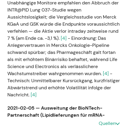
Unabhängige Monitore empfahlen den Abbruch der
INTR@PID Lung 037-Studie wegen
Aussichtslosigkeit; die Vergleichsstudie von Merck
KGaA und GSK würde die Endpunkte voraussichtlich
verfehlen — die Aktie verlor intraday zeitweise rund
7 % (am Ende ca. −3,1 %).
[4]
- Einordnung: Das
Anlegervertrauen in Mercks Onkologie-Pipeline
schwand spürbar; das Pharmageschäft galt fortan
als mit erhöhtem Binärrisiko behaftet, während Life
Science und Electronics als verlässlichere
Wachstumstreiber wahrgenommen wurden.
[4]
-
Technisch: Unmittelbarer Kursrückgang, kurzfristiger
Abwärtstrend und erhöhte Volatilität infolge der
Nachricht.
[4]
2021-02-05 — Ausweitung der BioNTech-
Partnerschaft (Lipidlieferungen für mRNA-
Impfstoffe)
- Ereignis: Merck KGaA vereinbarte, die
Quellen
Lipidlieferungen an BioNTech/Pfizer für den