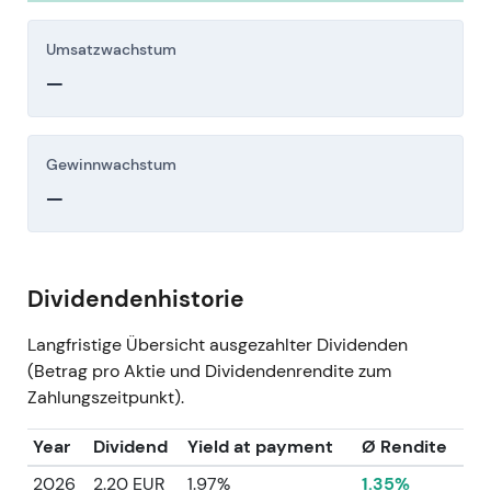
Umsatzwachstum
—
Gewinnwachstum
—
Dividendenhistorie
Langfristige Übersicht ausgezahlter Dividenden
(Betrag pro Aktie und Dividendenrendite zum
Zahlungszeitpunkt).
Year
Dividend
Yield at payment
Ø Rendite
2026
2.20 EUR
1.97%
1.35%