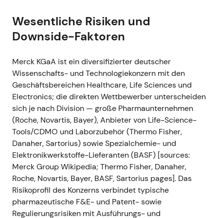
BNT162b2-Impfstoff zu beschleunigen und
auszuweiten, mit dem Ziel erhöhter Liefermengen
Wesentliche Risiken und
bis Ende 2021.
[2]
- Einordnung: Die Rolle des
Downside-Faktoren
Unternehmens als kritischer Life-Science-Zulieferer
im Pandemieumfeld wurde damit untermauert;
Merck KGaA ist ein diversifizierter deutscher
Investoren maßen der anhaltend hohen Nachfrage
Wissenschafts- und Technologiekonzern mit den
nach Laborverbrauchsmaterialien und Reagenzien
Geschäftsbereichen Healthcare, Life Sciences und
zunehmend Bedeutung bei.
[2]
,
[8]
- Technisch:
Electronics; die direkten Wettbewerber unterscheiden
Positiver Impuls für die Kurserholung und
sich je nach Division — große Pharmaunternehmen
Bestandteil des breiteren Aufwärtstrends im Jahr
(Roche, Novartis, Bayer), Anbieter von Life-Science-
2021, getragen von der Life-Science-Nachfrage.
[2]
,
Tools/CDMO und Laborzubehör (Thermo Fisher,
[8]
Danaher, Sartorius) sowie Spezialchemie- und
Elektronikwerkstoffe-Lieferanten (BASF) [sources:
2021-05-04 — Anhebung der Jahresprognose
Merck Group Wikipedia; Thermo Fisher, Danaher,
nach starkem Q1
- Ereignis: Nach einem starken
Roche, Novartis, Bayer, BASF, Sartorius pages]. Das
ersten Quartal (Nettoumsatz 4,63 Mrd. €) hob
Risikoprofil des Konzerns verbindet typische
Merck die Jahresprognose 2021 an — für den
pharmazeutische F&E- und Patent- sowie
Nettoumsatz auf rund 18,5–19,5 Mrd. €, für das
Regulierungsrisiken mit Ausführungs- und
EBITDA pre auf 5,4–5,8 Mrd. € und für den EPS pre