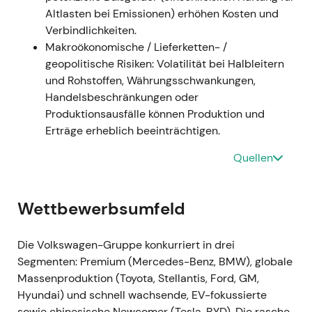
kurzfristige Kursschwäche infolge der
Altlasten bei Emissionen) erhöhen Kosten und
Führungsunsicherheit.
Verbindlichkeiten.
Makroökonomische / Lieferketten- /
---
geopolitische Risiken: Volatilität bei Halbleitern
und Rohstoffen, Währungsschwankungen,
29. September 2022 — Porsche-IPO (P911):
Handelsbeschränkungen oder
Wertrealisierung und Kapitalrückführung
Produktionsausfälle können Produktion und
Erträge erheblich beeinträchtigen.
- VW platzierte Porsche-AG-Vorzugsaktien zu 82,50
€ (oberes Ende der Preisspanne); bis zu 25 % der
Quellen
Vorzüge wurden verkauft, was brutto rund 9,4 Mrd.
€ einbrachte. Zusätzlich wurde ein Paket von 25 % +
1 Stammaktie an die Porsche Automobil Holding SE
Wettbewerbsumfeld
veräußert. Die Porsche-Vorzüge begannen unter
dem Kürzel P911 zu handeln. VW kündigte an, 49 %
Die Volkswagen-Gruppe konkurriert in drei
des gesamten Bruttoerlöses als Sonderdividende
Segmenten: Premium (Mercedes-Benz, BMW), globale
auszuschütten.
[3]
,
[1]
,
[6]
- Die Markterzählung
Massenproduktion (Toyota, Stellantis, Ford, GM,
wandelte sich zu „Wertrealisierung und
Hyundai) und schnell wachsende, EV-fokussierte
Kapitalallokation" – Investoren begrüßten den
sowie chinesische Newcomer (Tesla, BYD). Die rasche