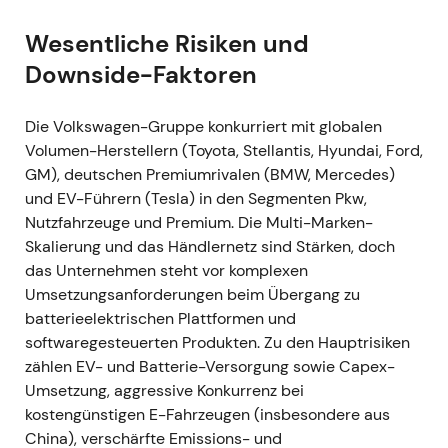
März 2022 — Ukraine-Krieg: Russland-Stopp und
Wesentliche Risiken und
Lieferantenausfälle
Downside-Faktoren
- VW setzte die Fahrzeugproduktion in Russland aus
und stoppte Exporte dorthin. Die EV-Linien in
Die Volkswagen-Gruppe konkurriert mit globalen
Zwickau und Dresden wurden vorübergehend
Volumen-Herstellern (Toyota, Stellantis, Hyundai, Ford,
stillgelegt; Störungen bei ukrainischen Kabelbaum-
GM), deutschen Premiumrivalen (BMW, Mercedes)
Lieferanten zwangen zu weiteren geplanten
und EV-Führern (Tesla) in den Segmenten Pkw,
Kürzungen und temporären Werksschließungen in
Nutzfahrzeuge und Premium. Die Multi-Marken-
Europa – Wolfsburg warnte explizit vor Einschnitten.
Skalierung und das Händlernetz sind Stärken, doch
[27]
,
[38]
,
[28]
- Geopolitische Risiken und die
das Unternehmen steht vor komplexen
Konzentration auf einzelne Lieferanten wurden
Umsetzungsanforderungen beim Übergang zu
schlagartig material. Investoren reagierten defensiv
batterieelektrischen Plattformen und
und begannen, politische sowie
softwaregesteuerten Produkten. Zu den Hauptrisiken
lieferkettenbezogene Tail-Risiken neu einzupreisen.
zählen EV- und Batterie-Versorgung sowie Capex-
- Chartbild: ausgeprägte schlagzeilengetriebene
Umsetzung, aggressive Konkurrenz bei
Volatilität mit starken Intraday-Einbrüchen rund um
kostengünstigen E-Fahrzeugen (insbesondere aus
die jeweiligen Ankündigungen.
China), verschärfte Emissions- und