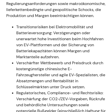
Regulierungsanforderungen sowie makroökonomische,
---
lieferkettenbedingte und geopolitische Schocks, die
Produktion und Margen beeinträchtigen können.
22. Juli 2022 — CEO-Wechsel: Herbert Diess geht,
Oliver Blume übernimmt
Transitionsrisiken bei Elektromobilität und
Batterieversorgung: Verzögerungen oder
- Der Aufsichtsrat trennte sich von Herbert Diess;
unerwartet hohe Investitionen beim Hochfahren
Oliver Blume – damals noch Porsche-CEO – wurde
von EV-Plattformen und der Sicherung von
zum Konzernchef ernannt, mit Wirkung zum 1.
Batteriekapazitäten können Margen und
September 2022. Offiziell genannte Gründe:
Marktanteile aufzehren.
strategische Differenzen, Kommunikationsprobleme
Verschärfter Wettbewerb und Preisdruck durch
und Kostenüberschreitungen, insbesondere rund
kostengünstige chinesische E-
um die Softwaretochter Cariad.
[9]
- Die
Fahrzeughersteller und agile EV-Spezialisten, die
Wahrnehmung am Markt wechselte von einem
Absatzmengen und Rentabilität in
aktivistischen, tempo-getriebenen Führungsstil
Schlüsselmärkten unter Druck setzen.
(„Accelerate"-Strategie) hin zu Bedenken rund um
Regulatorisches, Compliance- und Rechtsrisiko:
Governance, die Doppelrolle Blumes (Porsche und
Verschärfung der CO2-/ZEV-Vorgaben, Rückrufe
VW gleichzeitig) sowie fehlende Klarheit bei der
und behördliche Untersuchungen sowie
Umsetzung. - Chartbild: erhöhte Volatilität und
potenzielle Bußgelder (einschließlich Haftung für