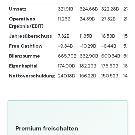
Umsatz
321.91B
324.66B
322.28B
279.
Operatives
11.26B
24.39B
27.32B
21.78
Ergebnis (EBIT)
Jahresüberschuss
7.32B
11.35B
16.53B
15.4
Free Cashflow
-9.34B
-10.29B
-6.44B
5.83
Bilanzsumme
665.79B
632.90B
600.34B
564.
Eigenkapital
174.00B
182.29B
175.69B
165.
Nettoverschuldung
240.18B
156.22B
150.52B
149.
Premium freischalten