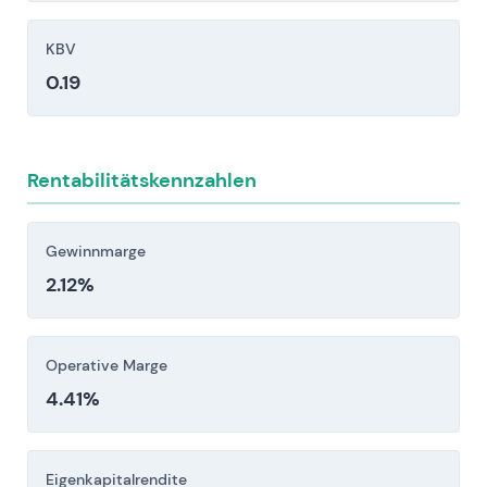
Renault S.A. (RNO.PA)
Absatzmengen und Rentabilität in
Diese Wettbewerber beeinflussen Preisgestaltung,
KBV
Schlüsselmärkten unter Druck setzen.
Wachstumsmöglichkeiten und relative Bewertung.
0.19
Regulatorisches, Compliance- und Rechtsrisiko:
Verschärfung der CO2-/ZEV-Vorgaben, Rückrufe
und behördliche Untersuchungen sowie
potenzielle Bußgelder (einschließlich Haftung für
Rentabilitätskennzahlen
Altlasten bei Emissionen) erhöhen Kosten und
Verbindlichkeiten.
Gewinnmarge
Makroökonomische / Lieferketten- /
2.12%
geopolitische Risiken: Volatilität bei Halbleitern
und Rohstoffen, Währungsschwankungen,
Handelsbeschränkungen oder
Operative Marge
Produktionsausfälle können Produktion und
4.41%
Erträge erheblich beeinträchtigen.
Anleger sollten diese Risikofaktoren vor einer
Eigenkapitalrendite
Investitionsentscheidung sorgfältig berücksichtigen.