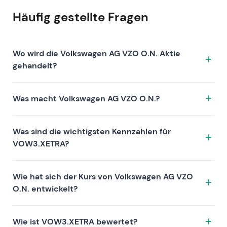
Häufig gestellte Fragen
Wo wird die Volkswagen AG VZO O.N. Aktie
gehandelt?
Die Volkswagen AG VZO O.N. Aktie wird unter dem
Was macht Volkswagen AG VZO O.N.?
Ticker VOW3.XETRA an der Börse XETRA gehandelt.
ISIN: DE0007664039.
Volkswagen AG VZO O.N. ist ein Unternehmen, das
Was sind die wichtigsten Kennzahlen für
sich durch folgende Investment-These auszeichnet:
VOW3.XETRA?
Zu den Kennzahlen von VOW3.XETRA zählen die
Wie hat sich der Kurs von Volkswagen AG VZO
Bewertung (KGV 6, KUV 0.1, KBV 0.2), die Rentabilität
O.N. entwickelt?
(Gewinnmarge 2.12%, Eigenkapitalrendite 3.11%) und
das Wachstum (Umsatz —, Gewinn —). Die
Die Aktie von Volkswagen AG VZO O.N. hat über 1 Jahr
Marktkapitalisierung beträgt 36.57B EUR. Diese
Wie ist VOW3.XETRA bewertet?
—, über 3 Jahre — und über 5 Jahre — Rendite erzielt.