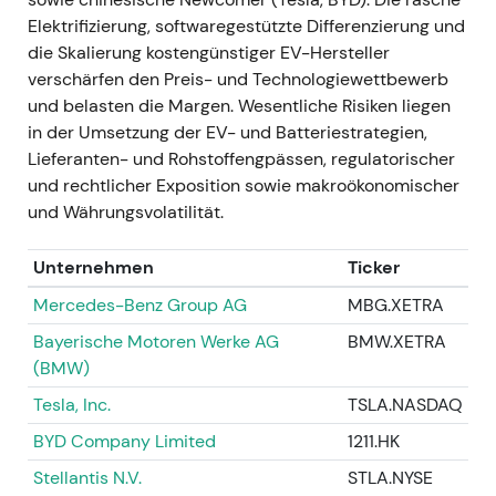
großen Mittelzufluss, der die EV-Transformation
Elektrifizierung, softwaregestützte Differenzierung und
finanzieren oder direkt an Aktionäre zurückfließen
die Skalierung kostengünstiger EV-Hersteller
sollte. Manche sahen darin allerdings auch eine
verschärfen den Preis- und Technologiewettbewerb
Reduzierung des langfristigen Upside-Potenzials
und belasten die Margen. Wesentliche Risiken liegen
durch eine Premiummarke. - Chartbild: kurzfristige
in der Umsetzung der EV- und Batteriestrategien,
Rallye und Neubewertung rund um IPO und
Lieferanten- und Rohstoffengpässen, regulatorischer
Dividendenankündigung, anschließend
und rechtlicher Exposition sowie makroökonomischer
Konsolidierung, während der Markt die Details der
und Währungsvolatilität.
Kapitalallokation verdaute.
Unternehmen
Ticker
---
Mercedes-Benz Group AG
MBG.XETRA
Dezember 2022 – Anfang 2023 —
Bayerische Motoren Werke AG
BMW.XETRA
Außerordentliche Hauptversammlung und
(BMW)
Auszahlung der Sonderdividende
Tesla, Inc.
TSLA.NASDAQ
- VW berief eine außerordentliche
BYD Company Limited
1211.HK
Hauptversammlung ein (Dezember 2022), um die
Stellantis N.V.
STLA.NYSE
Ausschüttung von 49 % des IPO- und