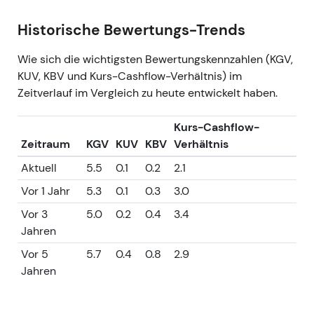
Historische Bewertungs-Trends
Wie sich die wichtigsten Bewertungskennzahlen (KGV,
KUV, KBV und Kurs-Cashflow-Verhältnis) im
Zeitverlauf im Vergleich zu heute entwickelt haben.
Kurs-Cashflow-
Zeitraum
KGV
KUV
KBV
Verhältnis
Aktuell
5.5
0.1
0.2
2.1
Vor 1 Jahr
5.3
0.1
0.3
3.0
Vor 3
5.0
0.2
0.4
3.4
Jahren
Vor 5
5.7
0.4
0.8
2.9
Jahren