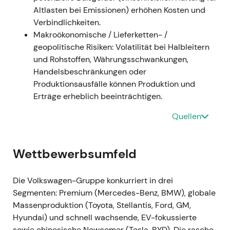
kurzfristige Kursschwäche infolge der
Altlasten bei Emissionen) erhöhen Kosten und
Führungsunsicherheit.
Verbindlichkeiten.
Makroökonomische / Lieferketten- /
---
geopolitische Risiken: Volatilität bei Halbleitern
und Rohstoffen, Währungsschwankungen,
29. September 2022 — Porsche-IPO (P911):
Handelsbeschränkungen oder
Wertrealisierung und Kapitalrückführung
Produktionsausfälle können Produktion und
Erträge erheblich beeinträchtigen.
- VW platzierte Porsche-AG-Vorzugsaktien zu 82,50
€ (oberes Ende der Preisspanne); bis zu 25 % der
Quellen
Vorzüge wurden verkauft, was brutto rund 9,4 Mrd.
€ einbrachte. Zusätzlich wurde ein Paket von 25 % +
1 Stammaktie an die Porsche Automobil Holding SE
Wettbewerbsumfeld
veräußert. Die Porsche-Vorzüge begannen unter
dem Kürzel P911 zu handeln. VW kündigte an, 49 %
Die Volkswagen-Gruppe konkurriert in drei
des gesamten Bruttoerlöses als Sonderdividende
Segmenten: Premium (Mercedes-Benz, BMW), globale
auszuschütten.
[3]
,
[1]
,
[6]
- Die Markterzählung
Massenproduktion (Toyota, Stellantis, Ford, GM,
wandelte sich zu „Wertrealisierung und
Hyundai) und schnell wachsende, EV-fokussierte
Kapitalallokation" – Investoren begrüßten den
sowie chinesische Newcomer (Tesla, BYD). Die rasche