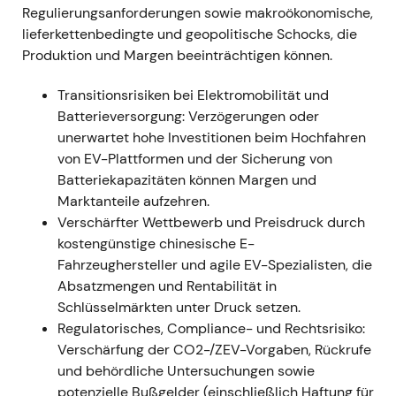
Regulierungsanforderungen sowie makroökonomische,
---
lieferkettenbedingte und geopolitische Schocks, die
Produktion und Margen beeinträchtigen können.
22. Juli 2022 — CEO-Wechsel: Herbert Diess geht,
Oliver Blume übernimmt
Transitionsrisiken bei Elektromobilität und
Batterieversorgung: Verzögerungen oder
- Der Aufsichtsrat trennte sich von Herbert Diess;
unerwartet hohe Investitionen beim Hochfahren
Oliver Blume – damals noch Porsche-CEO – wurde
von EV-Plattformen und der Sicherung von
zum Konzernchef ernannt, mit Wirkung zum 1.
Batteriekapazitäten können Margen und
September 2022. Offiziell genannte Gründe:
Marktanteile aufzehren.
strategische Differenzen, Kommunikationsprobleme
Verschärfter Wettbewerb und Preisdruck durch
und Kostenüberschreitungen, insbesondere rund
kostengünstige chinesische E-
um die Softwaretochter Cariad.
[9]
- Die
Fahrzeughersteller und agile EV-Spezialisten, die
Wahrnehmung am Markt wechselte von einem
Absatzmengen und Rentabilität in
aktivistischen, tempo-getriebenen Führungsstil
Schlüsselmärkten unter Druck setzen.
(„Accelerate"-Strategie) hin zu Bedenken rund um
Regulatorisches, Compliance- und Rechtsrisiko:
Governance, die Doppelrolle Blumes (Porsche und
Verschärfung der CO2-/ZEV-Vorgaben, Rückrufe
VW gleichzeitig) sowie fehlende Klarheit bei der
und behördliche Untersuchungen sowie
Umsetzung. - Chartbild: erhöhte Volatilität und
potenzielle Bußgelder (einschließlich Haftung für