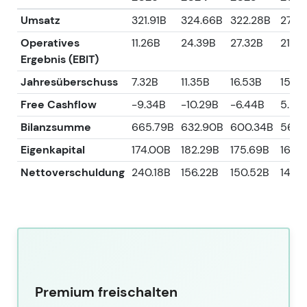
Umsatz
321.91B
324.66B
322.28B
279.
Operatives
11.26B
24.39B
27.32B
21.78
Ergebnis (EBIT)
Jahresüberschuss
7.32B
11.35B
16.53B
15.4
Free Cashflow
-9.34B
-10.29B
-6.44B
5.83
Bilanzsumme
665.79B
632.90B
600.34B
564.
Eigenkapital
174.00B
182.29B
175.69B
165.
Nettoverschuldung
240.18B
156.22B
150.52B
149.
Premium freischalten