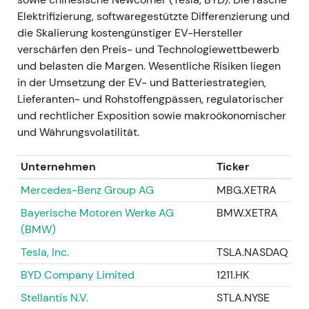
großen Mittelzufluss, der die EV-Transformation
Elektrifizierung, softwaregestützte Differenzierung und
finanzieren oder direkt an Aktionäre zurückfließen
die Skalierung kostengünstiger EV-Hersteller
sollte. Manche sahen darin allerdings auch eine
verschärfen den Preis- und Technologiewettbewerb
Reduzierung des langfristigen Upside-Potenzials
und belasten die Margen. Wesentliche Risiken liegen
durch eine Premiummarke. - Chartbild: kurzfristige
in der Umsetzung der EV- und Batteriestrategien,
Rallye und Neubewertung rund um IPO und
Lieferanten- und Rohstoffengpässen, regulatorischer
Dividendenankündigung, anschließend
und rechtlicher Exposition sowie makroökonomischer
Konsolidierung, während der Markt die Details der
und Währungsvolatilität.
Kapitalallokation verdaute.
Unternehmen
Ticker
---
Mercedes-Benz Group AG
MBG.XETRA
Dezember 2022 – Anfang 2023 —
Bayerische Motoren Werke AG
BMW.XETRA
Außerordentliche Hauptversammlung und
(BMW)
Auszahlung der Sonderdividende
Tesla, Inc.
TSLA.NASDAQ
- VW berief eine außerordentliche
BYD Company Limited
1211.HK
Hauptversammlung ein (Dezember 2022), um die
Stellantis N.V.
STLA.NYSE
Ausschüttung von 49 % des IPO- und