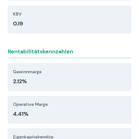
Renault S.A. (RNO.PA)
Absatzmengen und Rentabilität in
Diese Wettbewerber beeinflussen Preisgestaltung,
KBV
Schlüsselmärkten unter Druck setzen.
Wachstumsmöglichkeiten und relative Bewertung.
0.19
Regulatorisches, Compliance- und Rechtsrisiko:
Verschärfung der CO2-/ZEV-Vorgaben, Rückrufe
und behördliche Untersuchungen sowie
potenzielle Bußgelder (einschließlich Haftung für
Rentabilitätskennzahlen
Altlasten bei Emissionen) erhöhen Kosten und
Verbindlichkeiten.
Gewinnmarge
Makroökonomische / Lieferketten- /
2.12%
geopolitische Risiken: Volatilität bei Halbleitern
und Rohstoffen, Währungsschwankungen,
Handelsbeschränkungen oder
Operative Marge
Produktionsausfälle können Produktion und
4.41%
Erträge erheblich beeinträchtigen.
Anleger sollten diese Risikofaktoren vor einer
Eigenkapitalrendite
Investitionsentscheidung sorgfältig berücksichtigen.