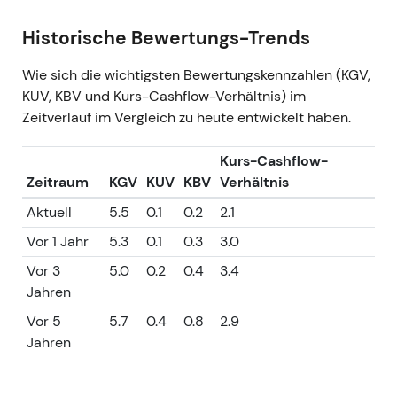
Historische Bewertungs-Trends
Wie sich die wichtigsten Bewertungskennzahlen (KGV,
KUV, KBV und Kurs-Cashflow-Verhältnis) im
Zeitverlauf im Vergleich zu heute entwickelt haben.
Kurs-Cashflow-
Zeitraum
KGV
KUV
KBV
Verhältnis
Aktuell
5.5
0.1
0.2
2.1
Vor 1 Jahr
5.3
0.1
0.3
3.0
Vor 3
5.0
0.2
0.4
3.4
Jahren
Vor 5
5.7
0.4
0.8
2.9
Jahren