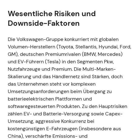
März 2022 — Ukraine-Krieg: Russland-Stopp und
Wesentliche Risiken und
Lieferantenausfälle
Downside-Faktoren
- VW setzte die Fahrzeugproduktion in Russland aus
und stoppte Exporte dorthin. Die EV-Linien in
Die Volkswagen-Gruppe konkurriert mit globalen
Zwickau und Dresden wurden vorübergehend
Volumen-Herstellern (Toyota, Stellantis, Hyundai, Ford,
stillgelegt; Störungen bei ukrainischen Kabelbaum-
GM), deutschen Premiumrivalen (BMW, Mercedes)
Lieferanten zwangen zu weiteren geplanten
und EV-Führern (Tesla) in den Segmenten Pkw,
Kürzungen und temporären Werksschließungen in
Nutzfahrzeuge und Premium. Die Multi-Marken-
Europa – Wolfsburg warnte explizit vor Einschnitten.
Skalierung und das Händlernetz sind Stärken, doch
[27]
,
[38]
,
[28]
- Geopolitische Risiken und die
das Unternehmen steht vor komplexen
Konzentration auf einzelne Lieferanten wurden
Umsetzungsanforderungen beim Übergang zu
schlagartig material. Investoren reagierten defensiv
batterieelektrischen Plattformen und
und begannen, politische sowie
softwaregesteuerten Produkten. Zu den Hauptrisiken
lieferkettenbezogene Tail-Risiken neu einzupreisen.
zählen EV- und Batterie-Versorgung sowie Capex-
- Chartbild: ausgeprägte schlagzeilengetriebene
Umsetzung, aggressive Konkurrenz bei
Volatilität mit starken Intraday-Einbrüchen rund um
kostengünstigen E-Fahrzeugen (insbesondere aus
die jeweiligen Ankündigungen.
China), verschärfte Emissions- und