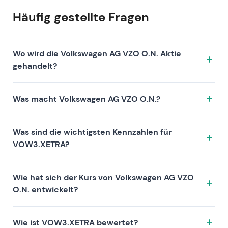
Häufig gestellte Fragen
Wo wird die Volkswagen AG VZO O.N. Aktie
gehandelt?
Die Volkswagen AG VZO O.N. Aktie wird unter dem
Was macht Volkswagen AG VZO O.N.?
Ticker VOW3.XETRA an der Börse XETRA gehandelt.
ISIN: DE0007664039.
Volkswagen AG VZO O.N. ist ein Unternehmen, das
Was sind die wichtigsten Kennzahlen für
sich durch folgende Investment-These auszeichnet:
VOW3.XETRA?
Zu den Kennzahlen von VOW3.XETRA zählen die
Wie hat sich der Kurs von Volkswagen AG VZO
Bewertung (KGV 6, KUV 0.1, KBV 0.2), die Rentabilität
O.N. entwickelt?
(Gewinnmarge 2.12%, Eigenkapitalrendite 3.11%) und
das Wachstum (Umsatz —, Gewinn —). Die
Die Aktie von Volkswagen AG VZO O.N. hat über 1 Jahr
Marktkapitalisierung beträgt 36.57B EUR. Diese
Wie ist VOW3.XETRA bewertet?
—, über 3 Jahre — und über 5 Jahre — Rendite erzielt.