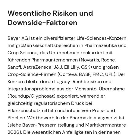
Bayer meldete für das Geschäftsjahr 2021 eine
operative Erholung: Konzernumsatz rund 44,08 Mrd.
Wesentliche Risiken und
EUR, bereinigtes EPS 6,51 EUR, freier Cashflow im
Downside-Faktoren
Aufwärtstrend und rückläufige Nettoverschuldung.
[12]
,
[17]
- Das Marktbild war gespalten: Die
Bayer AG ist ein diversifizierter Life-Sciences-Konzern
operative Dynamik – getragen vom starken Crop-
mit großen Geschäftsbereichen in Pharmazeutika und
Science-Segment – stützte eine Erholungsstory,
Crop Science; das Unternehmen konkurriert mit
doch die ungelöste US-Litigation hielt die
führenden Pharmaunternehmen (Novartis, Roche,
Bewertungsmultiplikatoren weiterhin gedrückt.
[12]
Sanofi, AstraZeneca, J&J, Eli Lilly, GSK) und großen
- Charttechnisch: Erholung und Aufwärtstrend von
Crop-Science-Firmen (Corteva, BASF, FMC, UPL). Der
den Pandemietiefs, Kursgewinne aber durch den
Konzern bleibt durch Legacy-Rechtsrisiken und
Litigation-Überhang begrenzt.
Integrationsprobleme aus der Monsanto-Übernahme
(Roundup/Glyphosat) exponiert, während er
### Juni 2022 - Der US Supreme Court lehnte es
gleichzeitig regulatorischem Druck bei
ab, die Berufungen von Bayer/Monsanto in den
Pflanzenschutzmitteln und intensivem Preis- und
Fällen Hardeman (21. Juni) und Pilliod (27. Juni)
Pipeline-Wettbewerb in der Pharmazie ausgesetzt ist
anzunehmen. Damit blieben millionenschwere
(siehe Bayer-Pressemitteilung und Marktkommentare
Geschworenenurteile in Kraft und die erhebliche
2026). Die wesentlichen Anfälligkeiten in der nahen
Haftungsexponierung bestehen.
[21]
,
[22]
,
[24]
- Ein