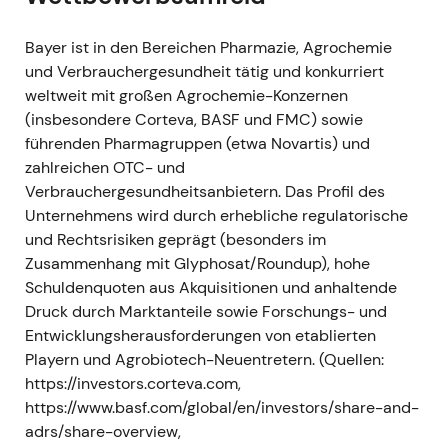
nach dem Führungswechsel, der Markt wartete
jedoch auf konkrete Umsetzung.
Bayer ist in den Bereichen Pharmazie, Agrochemie
und Verbrauchergesundheit tätig und konkurriert
### H2 2023 – Geschäftsjahr 2023 (berichtet
weltweit mit großen Agrochemie-Konzernen
2024) - Die Ergebnisse im Crop-Science-Segment
(insbesondere Corteva, BASF und FMC) sowie
verschlechterten sich spürbar – insbesondere
führenden Pharmagruppen (etwa Novartis) und
durch niedrigere Glyphosatpreise und -volumina.
zahlreichen OTC- und
Das dritte Quartal 2023 lag unter dem Vorjahr, das
Verbrauchergesundheitsanbietern. Das Profil des
Crop-Science-EBITDA brach deutlich ein. Im
Unternehmens wird durch erhebliche regulatorische
Gesamtjahr sank der Konzernumsatz auf 47,637
und Rechtsrisiken geprägt (besonders im
Mrd. EUR, das EBITDA vor Sonderposten auf 11,706
Zusammenhang mit Glyphosat/Roundup), hohe
Mrd. EUR.
[45]
,
[37]
,
[44]
- Die Marktstimmung
Schuldenquoten aus Akquisitionen und anhaltende
kühlte sich ab. Die Stärke von 2022 wurde
Druck durch Marktanteile sowie Forschungs- und
zunehmend als zyklisch eingestuft; Investoren
Entwicklungsherausforderungen von etablierten
richteten ihren Fokus auf Margenstabilität,
Playern und Agrobiotech-Neuentretern. (Quellen:
strukturelle Verbesserungen und konkrete
https://investors.corteva.com,
strategische Schritte des Managements.
[45]
,
[48]
,
https://www.basf.com/global/en/investors/share-and-
[60]
- Charttechnisch: Abwärtstrend mit
adrs/share-overview,
anschließender Konsolidierung und erhöhter