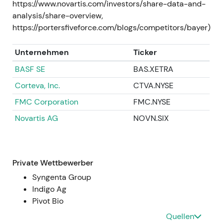
https://www.novartis.com/investors/share-data-and-
Volatilität.
analysis/share-overview,
### 30. September 2025 (Rückstellungsbasis,
https://portersfiveforce.com/blogs/competitors/bayer)
ausgewiesen in der Offenlegung 2026) -
Bayer/Monsanto wies zum 30. September 2025
Unternehmen
Ticker
Litigation-Rückstellungen und -verbindlichkeiten
BASF SE
BAS.XETRA
von 7,8 Mrd. EUR aus – davon 6,5 Mrd. EUR für
Corteva, Inc.
CTVA.NYSE
Glyphosat –, die als Ausgangsbasis für weitere
Verhandlungen herangezogen wurden.
[5]
- Der
FMC Corporation
FMC.NYSE
Markt betrachtete die ausgewiesenen
Novartis AG
NOVN.SIX
Rückstellungen als substanziell, aber begrenzt. Die
Bewertung blieb sensibel gegenüber der Frage, ob
eine ausgehandelte Gesamtlösung die verbleibende
Haftungsexponierung tatsächlich schließen würde.
Private Wettbewerber
[5]
- Charttechnisch: seitwärts gerichtete
Syngenta Group
Handelsspanne mit ereignisgetriebenen
Indigo Ag
Ausschlägen rund um Vergleichsnachrichten und
Pivot Bio
Gerichtsentscheidungen.
Quellen