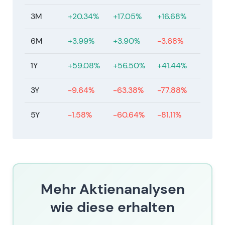
3M
+20.34%
+17.05%
+16.68%
6M
+3.99%
+3.90%
-3.68%
1Y
+59.08%
+56.50%
+41.44%
3Y
-9.64%
-63.38%
-77.88%
5Y
-1.58%
-60.64%
-81.11%
Mehr Aktienanalysen
wie diese erhalten