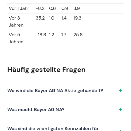
Vor 1 Jahr
-8.2
0.6
0.9
3.9
Vor 3
35.2
1.0
1.4
19.3
Jahren
Vor 5
-18.8
1.2
1.7
25.8
Jahren
Häufig gestellte Fragen
Wo wird die Bayer AG NA Aktie gehandelt?
Die Bayer AG NA Aktie wird unter dem Ticker
Was macht Bayer AG NA?
BAYN.XETRA an der Börse XETRA gehandelt. ISIN:
DE000BAY0017.
Bayer AG NA ist ein Unternehmen, das sich durch
Was sind die wichtigsten Kennzahlen für
folgende Investment-These auszeichnet: