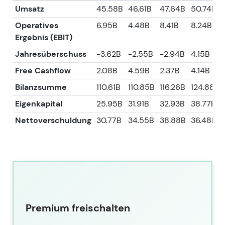
Umsatz
45.58B
46.61B
47.64B
50.74B
Operatives
6.95B
4.48B
8.41B
8.24B
Ergebnis (EBIT)
Jahresüberschuss
-3.62B
-2.55B
-2.94B
4.15B
Free Cashflow
2.08B
4.59B
2.37B
4.14B
Bilanzsumme
110.61B
110.85B
116.26B
124.88B
Eigenkapital
25.95B
31.91B
32.93B
38.77B
Nettoverschuldung
30.77B
34.55B
38.88B
36.48B
Premium freischalten