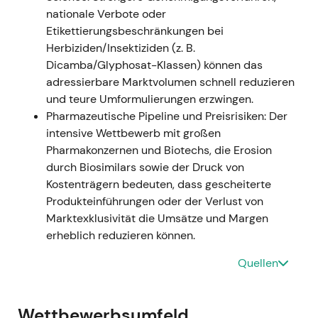
nationale Verbote oder
Charttechnisch: Kursrally und Ausbruch, da starke
Etikettierungsbeschränkungen bei
operative Zahlen die rechtlichen Bedenken teilweise
Herbiziden/Insektiziden (z. B.
überlagerten.
Dicamba/Glyphosat-Klassen) können das
adressierbare Marktvolumen schnell reduzieren
### Februar–Juni 2023 (Führungswechsel) -
und teure Umformulierungen erzwingen.
Bayer gab die Ernennung von Bill Anderson (zuvor
Pharmazeutische Pipeline und Preisrisiken: Der
Roche Pharma) als CEO bekannt – Eintritt in den
intensive Wettbewerb mit großen
Vorstand zum 1. April, CEO-Funktion ab 1. Juni 2023.
Pharmakonzernen und Biotechs, die Erosion
Werner Baumann schied Ende Mai 2023 nach
durch Biosimilars sowie der Druck von
anhaltendem Investorendruck für einen
Kostenträgern bedeuten, dass gescheiterte
Führungswechsel aus.
[47]
,
[49]
,
[52]
,
[61]
- Der
Produkteinführungen oder der Verlust von
Wechsel wurde als Signal für einen Neuanfang in
Marktexklusivität die Umsätze und Margen
Führung und Strategie gewertet. Investoren setzten
erheblich reduzieren können.
darauf, dass ein externer CEO Restrukturierung,
Kostensenkungen und eine Portfolioüberprüfung –
Quellen
einschließlich möglicher Veräußerungen oder einer
Aufspaltung – beschleunigen würde.
[47]
,
[48]
,
[60]
- Charttechnisch: kurzfristige Erleichterungsrally
Wettbewerbsumfeld