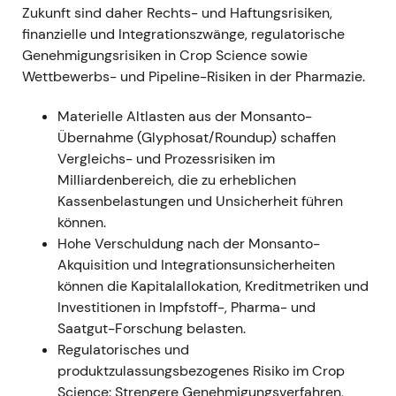
Zukunft sind daher Rechts- und Haftungsrisiken,
klarer negativer Einschnitt: Die Hoffnung auf eine
finanzielle und Integrationszwänge, regulatorische
schnelle rechtliche Klärung schwand, und die
Genehmigungsrisiken in Crop Science sowie
potenzielle Haftung blieb groß und ungewiss – die
Wettbewerbs- und Pipeline-Risiken in der Pharmazie.
Investorenstimmung trübte sich spürbar ein.
[21]
-
Charttechnisch: erneuter Kursrückgang und erhöhte
Materielle Altlasten aus der Monsanto-
Volatilität.
Übernahme (Glyphosat/Roundup) schaffen
Vergleichs- und Prozessrisiken im
### Geschäftsjahr 2022 (berichtet Februar 2023)
Milliardenbereich, die zu erheblichen
- Bayer lieferte ein operativ starkes Jahr:
Kassenbelastungen und Unsicherheit führen
Konzernumsatz 50,739 Mrd. EUR, EBITDA vor
können.
Sonderposten 13,513 Mrd. EUR; Crop Science
Hohe Verschuldung nach der Monsanto-
erzielte Rekordumsätze von rund 25,17 Mrd. EUR bei
Akquisition und Integrationsunsicherheiten
deutlich verbessertem EBITDA; bereinigtes EPS
können die Kapitalallokation, Kreditmetriken und
stieg auf rund 7,94 EUR.
[33]
,
[34]
,
[39]
,
[40]
-
Investitionen in Impfstoff-, Pharma- und
Investoren begannen, Bayer kurzzeitig als
Saatgut-Forschung belasten.
operativen Wachstumswert zu betrachten –
Regulatorisches und
angetrieben vom Crop-Science-Ausreißer nach
produktzulassungsbezogenes Risiko im Crop
oben. Die Litigation blieb jedoch als erhebliches
Science: Strengere Genehmigungsverfahren,
Downside-Risiko im Hintergrund präsent.
[33]
,
[40]
-