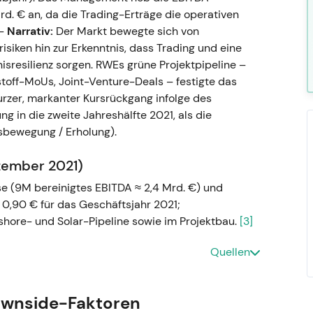
d. € an, da die Trading-Erträge die operativen
-
Narrativ:
Der Markt bewegte sich von
isiken hin zur Erkenntnis, dass Trading und eine
sresilienz sorgen. RWEs grüne Projektpipeline –
off-MoUs, Joint-Venture-Deals – festigte das
rzer, markanter Kursrückgang infolge des
ng in die zweite Jahreshälfte 2021, als die
bewegung / Erholung).
ember 2021)
 (9M bereinigtes EBITDA ≈ 2,4 Mrd. €) und
 0,90 € für das Geschäftsjahr 2021;
ffshore- und Solar-Pipeline sowie im Projektbau.
[3]
Quellen
onsolidierte sich um ein „Erneuerbare-
weniger klassischer Versorger, mehr ein
omerzeugung.
[3]
[7]
ownside-Faktoren
 bis Jahresende, dann Konsolidierung, während