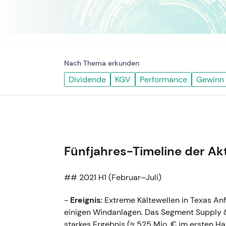
Nach Thema erkunden
Dividende
KGV
Performance
Gewinn
Fünfjahres-Timeline der Ak
## 2021 H1 (Februar–Juli)
-
Ereignis:
Extreme Kältewellen in Texas Anf
einigen Windanlagen. Das Segment Supply &
starkes Ergebnis (≈ 525 Mio. € im ersten 