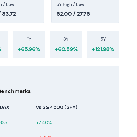
h / Low
5Y High / Low
 — Aktienrückkauf und
/ 33.72
62.00 / 27.76
kaufprogramm im Volumen von 1,5 Mrd. € an (Ad-
t in drei Tranchen à 500 Mio. €. Die erste Tranche
1Y
3Y
5Y
≈ 15,84 Mio. Aktien, 500 Mio. €), die zweite
%
+65.96%
+60.59%
+121.98%
io. Aktien, 500 Mio. €). Die dritte Tranche ist bis
25 reduzierte das Management das kurzfristige
€ auf ein Mehrjahresprogramm von rund 35 Mrd. €
ür neue Projekte. Die Mittelabflüsse für
 901 Mio. €.
[42]
[35]
[36]
[41]
[37]
ach Verzögerungen und Unsicherheiten in Teilen
 Benchmarks
ziplin und Aktionärsrenditen um. Rückkäufe und
RWE stärker als Rendite- und Qualitätswert und
 DAX
vs S&P 500 (SPY)
ührungsrisiko.
[41]
[35]
[37]
ere Kapitalallokation stützten eine mehrmonatige
.33%
+7.40%
Ausbruch aus dem Konsolidierungsband von 2024–