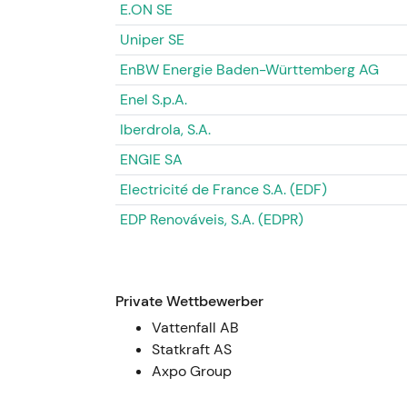
(Gesamtaktienanzahl nach Umwandlung 
E.ON SE
[27]
Uniper SE
Narrativ:
Die Übernahme machte RWE z
EnBW Energie Baden-Württemberg AG
den USA. Die Anerkennung von Skalier
durch Verwässerungsbedenken gedämp
Enel S.p.A.
Green at scale") rückte in den Mittelp
Iberdrola, S.A.
Technisch:
Anfängliche Stärke nach d
während Investoren die erhöhte Aktien
ENGIE SA
Electricité de France S.A. (EDF)
2023 (H1–Q4) — „Growing Green":
EDP Renováveis, S.A. (EDPR)
Ereignis:
RWE steigerte die Investition
neun Monaten 2023), baute mehrere G
erzielte ein bereinigtes Konzern-EBITD
Die Jahresprognose wurde angehoben. D
Private Wettbewerber
€ für 2023; weiteres Dividendenwachst
Vattenfall AB
Narrativ:
Das Marktnarrativ schwenkte
Statkraft AS
Starke Cashgenerierung rechtfertigte
Axpo Group
Kapazitätserweiterungen, wenngleich V
blieben.
[25]