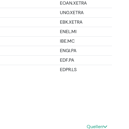
≈ 743,84 Mio.; Qatar-Holding-Anteil ≈ 9,1 %).
[22]
EOAN.XETRA
UN0.XETRA
u einem der führenden Erneuerbare-Akteure in
EBK.XETRA
ung und kurzfristiger EBITDA-Akkretion wurde
ft, doch der strategische Rahmen („Growing
ENEL.MI
unkt.
[27]
[22]
IBE.MC
em Abschluss, dann mehrwöchige Konsolidierung,
anzahl einpreisten.
ENGI.PA
EDF.PA
 Umsetzung und erhöhte Investitionen
EDPR.LS
en deutlich (netto rund 10,3 Mrd. € in den ersten
W grüne Kapazität auf (> 5 GW gemeldet) und
A von rund 6,2 Mrd. € für die ersten neun Monate.
ie Dividendenpolitik wurde verschärft (Ziel: 1,00
um signalisiert).
[25]
[24]
[22]
 auf „Erneuerbare-Compounder mit Skalierung":
 aggressive M&A-Aktivität und zügige
erschuldung und Integrationsrisiken im Blick
Quellen