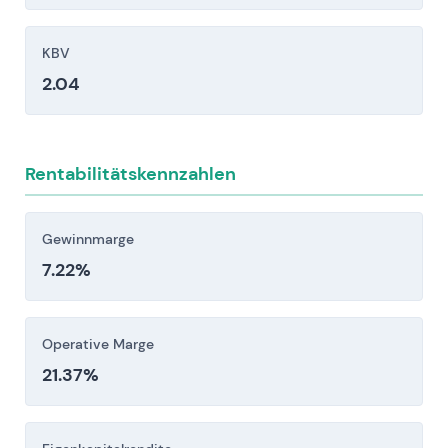
Finanzielle und makroökonomische Sensitivität:
erhöhte Verschuldung und
KBV
Refinanzierungs-/Zinsrisiken, Währungsrisiken
2.04
sowie wesentliche Gewinnabhängigkeit von
internationalen Aktivitäten (insbesondere T-
Mobile US).
Rentabilitätskennzahlen
Anleger sollten diese Risikofaktoren vor einer
Investitionsentscheidung sorgfältig berücksichtigen.
Gewinnmarge
7.22%
Operative Marge
21.37%