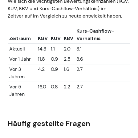
Wie sich die wichtigsten Bewertungskennzahlen (KGV,
KUV, KBV und Kurs-Cashflow-Verhältnis) im
Zeitverlauf im Vergleich zu heute entwickelt haben.
Kurs-Cashflow-
Zeitraum
KGV
KUV
KBV
Verhältnis
Aktuell
14.3
1.1
2.0
3.1
Vor 1 Jahr
11.8
0.9
2.5
3.6
Vor 3
4.2
0.9
1.6
2.7
Jahren
Vor 5
16.0
0.8
2.2
2.7
Jahren
Häufig gestellte Fragen