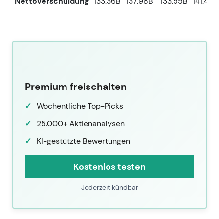
Nettoverschuldung
133.36B
137.98B
133.55B
141.40B
Premium freischalten
Wöchentliche Top-Picks
25.000+ Aktienanalysen
KI-gestützte Bewertungen
Kostenlos testen
Jederzeit kündbar