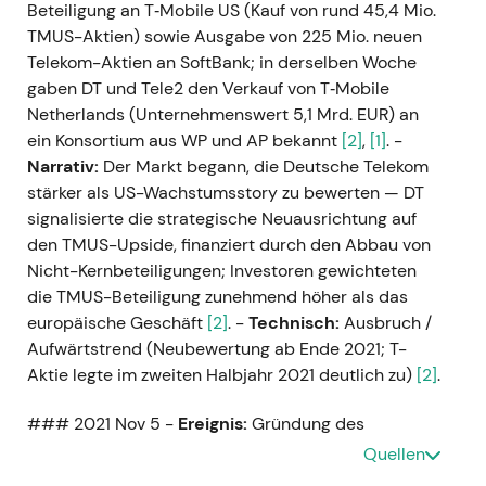
Beteiligung an T‑Mobile US (Kauf von rund 45,4 Mio.
TMUS-Aktien) sowie Ausgabe von 225 Mio. neuen
Telekom-Aktien an SoftBank; in derselben Woche
gaben DT und Tele2 den Verkauf von T‑Mobile
Netherlands (Unternehmenswert 5,1 Mrd. EUR) an
ein Konsortium aus WP und AP bekannt
[2]
,
[1]
. -
Narrativ:
Der Markt begann, die Deutsche Telekom
stärker als US-Wachstumsstory zu bewerten — DT
signalisierte die strategische Neuausrichtung auf
den TMUS-Upside, finanziert durch den Abbau von
Nicht-Kernbeteiligungen; Investoren gewichteten
die TMUS-Beteiligung zunehmend höher als das
europäische Geschäft
[2]
. -
Technisch:
Ausbruch /
Aufwärtstrend (Neubewertung ab Ende 2021; T-
Aktie legte im zweiten Halbjahr 2021 deutlich zu)
[2]
.
### 2021 Nov 5 -
Ereignis:
Gründung des
GlasfaserPlus-Gemeinschaftsunternehmens mit
Quellen
IFM (50 % an IFM) zur Beschleunigung des FTTH-