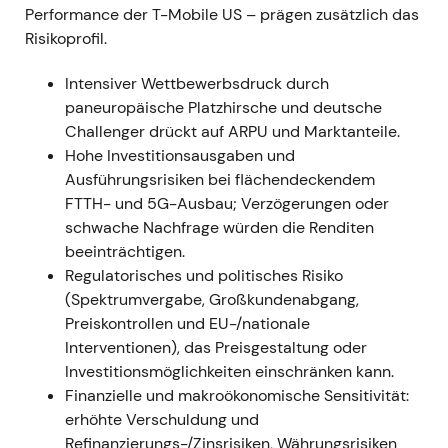
Performance der T-Mobile US – prägen zusätzlich das
Russland bekannt
[3]
. -
Narrativ:
Investoren wogen
Risikoprofil.
die gestärkte US-Netzpositionierung im Mittelband
gegen den einmaligen Anstieg der ausgewiesenen
Intensiver Wettbewerbsdruck durch
Verschuldung sowie die kurzfristige
paneuropäische Platzhirsche und deutsche
makroökonomische und regulatorische Unsicherheit
Challenger drückt auf ARPU und Marktanteile.
infolge des Ukraine-Krieges ab. Der geopolitische
Hohe Investitionsausgaben und
Schatten wurde durch den russischen Rückzug von
Ausführungsrisiken bei flächendeckendem
DT beseitigt
[3]
. -
Technisch:
Volatilität und
FTTH- und 5G-Ausbau; Verzögerungen oder
Kursrückgang im Februar/März 2022
schwache Nachfrage würden die Renditen
(Makroschock), anschließend Stabilisierung, als die
beeinträchtigen.
Pläne zur Vermögensverwertung klarer wurden
[3]
.
Regulatorisches und politisches Risiko
(Spektrumvergabe, Großkundenabgang,
### 2022 Mrz 31 – Apr 12 -
Ereignis:
Verkauf von
Preiskontrollen und EU-/nationale
T‑Mobile Netherlands wurde am 31. März 2022
Interventionen), das Preisgestaltung oder
abgeschlossen (DT-Anteil am Erlös: rund 3,6 Mrd.
Investitionsmöglichkeiten einschränken kann.
EUR); DT nutzte die Mittel und übte am 12. April
Finanzielle und makroökonomische Sensitivität:
2022 Optionen aus, um rund 21,2 Mio. TMUS-Aktien
erhöhte Verschuldung und
von SoftBank zu erwerben (rund 2,4 Mrd. USD) und
Refinanzierungs-/Zinsrisiken, Währungsrisiken
damit die TMUS-Beteiligung auf rund 48,4 % zu