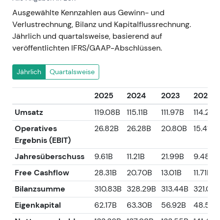
Ausgewählte Kennzahlen aus Gewinn- und
Verlustrechnung, Bilanz und Kapitalflussrechnung.
Jährlich und quartalsweise, basierend auf
veröffentlichten IFRS/GAAP-Abschlüssen.
Jährlich
Quartalsweise
2025
2024
2023
2022
Umsatz
119.08B
115.11B
111.97B
114.20B
Operatives
26.82B
26.28B
20.80B
15.41B
Ergebnis (EBIT)
Jahresüberschuss
9.61B
11.21B
21.99B
9.48B
Free Cashflow
28.31B
20.70B
13.01B
11.71B
Bilanzsumme
310.83B
328.29B
313.44B
321.03
Eigenkapital
62.17B
63.30B
56.92B
48.56B