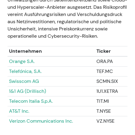
Monetarisierung der Infrastruktur bei Beibehaltung
und Hyperscaler-Anbieter ausgesetzt. Das Risikoprofil
des Netzbetriebs; Investoren werteten dies als
vereint Ausführungsrisiken und Verschuldungsdruck
bedeutenden Liquiditäts- und
aus Netzinvestitionen, regulatorische und politische
Kapitalallokationserfolg. -
Technisch:
Ausbruch /
Unsicherheit, intensive Preiskonkurrenz sowie
Kurstreiber (erhebliche positive Neubewertung auf
operationelle und Cybersecurity-Risiken.
Basis der Wertrealisierungsthese)
[4]
.
Unternehmen
Ticker
### 2023 Feb 1 – Apr 5 -
Ereignis:
Abschluss der
GD-Towers-Transaktion am 1. Februar 2023; im
Orange S.A.
ORA.PA
Zuge von Kapitalmaßnahmen und Aktienrückkäufen
Telefónica, S.A.
TEF.MC
überschritt DTs effektiver Anteil an T‑Mobile US die
50-Prozent-Schwelle — am 5. April 2023 wurde
Swisscom AG
SCMN.SIX
eine Beteiligung von rund 50,2 % ausgewiesen,
1&1 AG (Drillisch)
1U1.XETRA
womit die Mehrheitskontrolle und eine vollständige
Telecom Italia S.p.A.
TIT.MI
Konsolidierung gesichert wurden
[1]
. -
Narrativ:
Das
strategische Ziel aus dem Jahr 2021 war erreicht —
AT&T Inc.
T.NYSE
das Investorennarrativ wechselte von „Hoffnung auf
Verizon Communications Inc.
VZ.NYSE
US-Upside" zu „Mehrheitseigentümer des US-
Wachstumsmotors" und erhöhte die