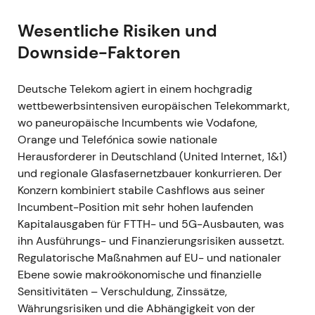
Ausbaus (Ziel: rund 4 Mio. Haushalte 2022–2028)
[2]
. -
Narrativ:
Der Glasfaserausbau wurde
Wesentliche Risiken und
zunehmend als risikoreduziert wahrgenommen:
Downside-Faktoren
Investoren begrüßten die Einbindung von
Drittkapital, das die Skalierung des FTTH-Netzes
Deutsche Telekom agiert in einem hochgradig
ermöglicht, ohne die Bilanz der Telekom übermäßig
wettbewerbsintensiven europäischen Telekommarkt,
zu belasten. -
Technisch:
Positiver Kurstreiber, der
wo paneuropäische Incumbents wie Vodafone,
den Aufwärtstrend vom zweiten Halbjahr 2021 bis in
Orange und Telefónica sowie nationale
das frühe Jahr 2022 stützte
[2]
.
Herausforderer in Deutschland (United Internet, 1&1)
und regionale Glasfasernetzbauer konkurrieren. Der
### 2022 Jan – Apr (Spektrum, Crown Castle,
Konzern kombiniert stabile Cashflows aus seiner
Russland-Schock) -
Ereignis:
T‑Mobile US gewann
Incumbent-Position mit sehr hohen laufenden
C-Band- und 3,45-GHz-Spektrum bei FCC-
Kapitalausgaben für FTTH- und 5G-Ausbauten, was
Auktionen; im Januar 2022 passten T‑Mobile US
ihn Ausführungs- und Finanzierungsrisiken aussetzt.
und Crown Castle ihre Standortverträge an
Regulatorische Maßnahmen auf EU- und nationaler
(erhebliche Ausweitung der Nutzungsrechte und
Ebene sowie makroökonomische und finanzielle
Leasingverbindlichkeiten mit Auswirkungen auf die
Sensitivitäten – Verschuldung, Zinssätze,
Nettoverschuldung); DT gab Ende März 2022 die
Währungsrisiken und die Abhängigkeit von der
Einstellung seiner Entwicklungsaktivitäten in