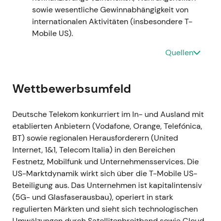
sowie wesentliche Gewinnabhängigkeit von
erhöhen
[3]
,
[4]
. -
Narrativ:
Kapitalrecycling —
internationalen Aktivitäten (insbesondere T-
sichtbar und glaubwürdig: Die Erlöse aus dem
Mobile US).
Niederlande-Verkauf flossen direkt in den Ausbau
der Beteiligung am schneller wachsenden US-
Quellen
Geschäft; Investoren begannen, DT zunehmend als
gehebeltes Investment auf den TMUS-Wert zu
betrachten. -
Technisch:
Erholung nach dem Deal /
Wettbewerbsumfeld
erneuter Schwung, da der Markt einen klareren Weg
zur Mehrheitskontrolle einpreiste
[3]
,
[4]
.
Deutsche Telekom konkurriert im In- und Ausland mit
etablierten Anbietern (Vodafone, Orange, Telefónica,
### 2022 Jul 13 -
Ereignis:
Vereinbarung zum
BT) sowie regionalen Herausforderern (United
Verkauf von 51 % an GD Towers (deutsches und
Internet, 1&1, Telecom Italia) in den Bereichen
österreichisches Turmportfolio) an DigitalBridge
Festnetz, Mobilfunk und Unternehmensservices. Die
und Brookfield (Unternehmenswert rund 17,5 Mrd.
US-Marktdynamik wirkt sich über die T-Mobile US-
EUR; geschätzter Mittelzufluss rund 10,9 Mrd. EUR)
Beteiligung aus. Das Unternehmen ist kapitalintensiv
bei gleichzeitiger langfristiger Standortnutzung
(5G- und Glasfaserausbau), operiert in stark
durch DT
[4]
. -
Narrativ:
Großangelegte
regulierten Märkten und sieht sich technologischen
Wertrealisierung und Bilanztransformation —
Umwälzungen durch Satellitenbreitband sowie Cloud-