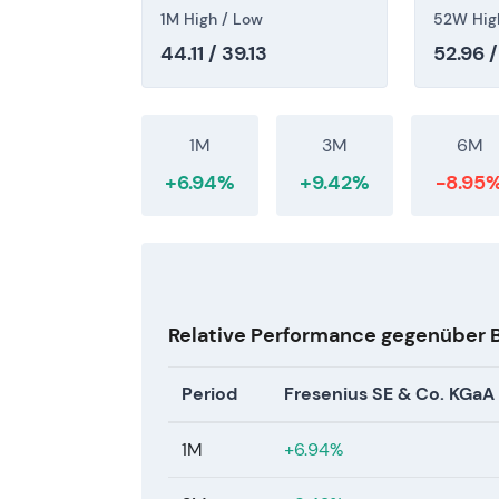
Restrukturierungs-Re-Rating (Kursrefer
1M High / Low
52W Hig
44.11 / 39.13
52.96 /
1M
3M
6M
+6.94%
+9.42%
-8.95
Relative Performance gegenüber
Period
Fresenius SE & Co. KGaA
1M
+6.94%