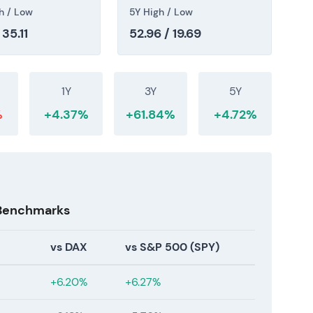
enz: 42,57).
h / Low
5Y High / Low
 35.11
52.96 / 19.69
1Y
3Y
5Y
%
+4.37%
+61.84%
+4.72%
 Benchmarks
vs DAX
vs S&P 500 (SPY)
+6.20%
+6.27%