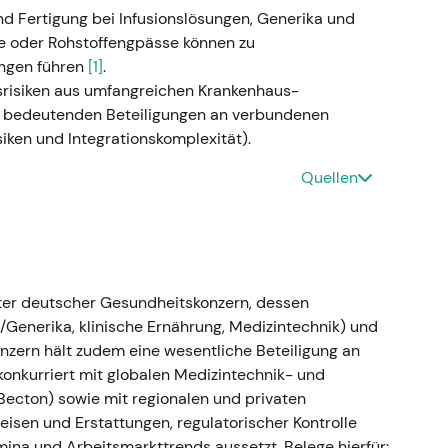
 und Fertigung bei Infusionslösungen, Generika und
de oder Rohstoffengpässe können zu
ngen führen
[1]
.
ng: FMC-Entkonsolidierung und Vamed-
gsrisiken aus umfangreichen Krankenhaus-
d bedeutenden Beteiligungen an verbundenen
iken und Integrationskomplexität).
gung: Die Entkonsolidierung von Fresenius Medical
uf der Fruchtbarkeitsgruppe Eugin wurde
Quellen
 strukturierten Ausstieg aus Vamed an (Verkauf des
eschäfts an PAI Partners; Vamed entfiel ab Q2
d als einfacheren, fokussierteren
alallokation zu bewerten — Fresenius Kabi als klare
erter deutscher Gesundheitskonzern, dessen
skomplexität und transparentere
/Generika, klinische Ernährung, Medizintechnik) und
n die Stimmung
[11]
,
[5]
.
Konzern hält zudem eine wesentliche Beteiligung an
ng mit einer erneuten Aufwärtsbewegung und
onkurriert mit globalen Medizintechnik- und
rund um die Konzernstruktur nachließ
[11]
,
[5]
.
 Becton) sowie mit regionalen und privaten
isen und Erstattungen, regulatorischer Kontrolle
mina und Arbeitsmarkttrends aussetzt. Belege hierfür: