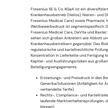
Umsetzungsrisiken; Anleger begannen,
Turnarounds einzupreisen
[6]
,
[4]
.
Fresenius SE & Co. KGaA ist ein diversifizie
Deutlicher Kursrückgang und erhöhte Vo
Krankenhausbetrieb (Helios), Nieren- und Di
Gewinnwarnung und den CEO-Wechs
Fresenius Medical Care) sowie Pharmazie, I
Wettbewerbsdruck ist segmentspezifisch: D
---
Fresenius Medical Care, DaVita und Baxter;
sehen sich großen Anbietern wie Abbott un
Mai–Dez 2023 — Strategiebestäti
Krankenhausbetreibern gegenüber. Das Risik
Erholung
regulatorische und kartellrechtliche Prüfun
Fresenius hielt am 25. Mai 2023 einen
Konzentration in Lieferkette und Fertigung 
ab; das Geschäftsjahr 2023 schloss mi
Kapital- und Ausführungsrisiken aus großen
Jahresziel wurde erreicht, und das M
Beteiligungsengagements.
beschleunigten EBIT-Entwicklung für
Die Wahrnehmung verschob sich von „V
Erstattungs- und Preisdruck in den B
„Turnaround mit Ergebnisbeschleunigu
Generika/Infusionen (Anfälligkeit für 
Kabi und Helios — Dynamik zeigten u
verhandelte Tarife).
[12]
.
Rechts-, Compliance- und Kartellrisik
Die Kursentwicklung wechselte von St
laufende Marktverhaltensprüfungen, 
Ausbruch zum Jahresende 2023, getr
können).