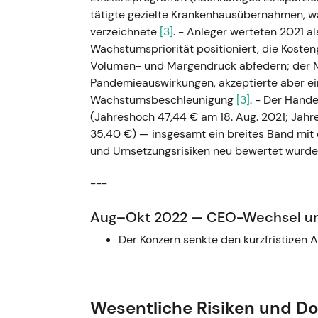
tätigte gezielte Krankenhausübernahmen, 
verzeichnete
[3]
. - Anleger werteten 2021 a
Wachstumspriorität positioniert, die Kos
Volumen- und Margendruck abfedern; der Ma
Pandemieauswirkungen, akzeptierte aber ei
Wachstumsbeschleunigung
[3]
. - Der Hande
(Jahreshoch 47,44 € am 18. Aug. 2021; Jahre
35,40 €) — insgesamt ein breites Band mit
und Umsetzungsrisiken neu bewertet wurd
---
Aug–Okt 2022 — CEO-Wechsel u
Der Konzern senkte den kurzfristigen 
Langzeit-CEO Stephan Sturm schied au
2022 zu seinem Nachfolger ernannt (
Die Marktstimmung trübte sich ein —
Wesentliche Risiken und D
der Verfehlung des Ausblicks gelese