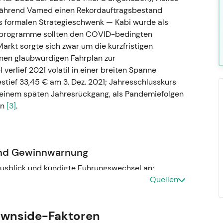
während Vamed einen Rekordauftragsbestand
ls formalen Strategieschwenk — Kabi wurde als
tenprogramme sollten den COVID-bedingten
rkt sorgte sich zwar um die kurzfristigen
nen glaubwürdigen Fahrplan zur
l verlief 2021 volatil in einer breiten Spanne
stief 33,45 € am 3. Dez. 2021; Jahresschlusskurs
 einem späten Jahresrückgang, als Pandemiefolgen
en
[3]
.
nd Gewinnwarnung
Ausblick und kündigte Führungswechsel an;
Quellen
s, Michael Sen wurde mit Wirkung zum 1. Okt.
weitere Vorstandsveränderungen folgten)
[6]
,
[4]
.
 der Führungswechsel wurde als Konsequenz aus
ownside-Faktoren
n und erhöhte die wahrgenommenen