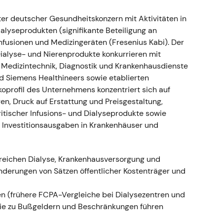
 die Unsicherheit rund um die Umsetzung des
rter deutscher Gesundheitskonzern mit Aktivitäten in
latilität im Aug.–Sep. 2022 als Reaktion auf die
alyseprodukten (signifikante Beteiligung an
el
[6]
.
nfusionen und Medizingeräten (Fresenius Kabi). Der
ialyse- und Nierenprodukte konkurrieren mit
 Medizintechnik, Diagnostik und Krankenhausdienste
d Siemens Healthineers sowie etablierten
gung: Capital Markets Day und Q4-
oprofil des Unternehmens konzentriert sich auf
gen, Druck auf Erstattung und Preisgestaltung,
 Capital Markets Day zur Strategieaktualisierung
kritischer Infusions- und Dialyseprodukte sowie
t einem starken vierten Quartal, das erhöhte
 Investitionsausgaben in Krankenhäuser und
anagement kommunizierte die Erwartung einer
 2024
[12]
,
[11]
.
alue-Trap mit Umsetzungsrisiko" hin zu
ereichen Dialyse, Krankenhausversorgung und
ng", da die operativen Einheiten — insbesondere
Änderungen von Sätzen öffentlicher Kostenträger und
nd die Kostenprogramme zu greifen begannen
[11]
,
en (frühere FCPA-Vergleiche bei Dialysezentren und
abilisierung zu einer Aufwärtsbewegung und einem
die zu Bußgeldern und Beschränkungen führen
agen vom starken Q4 und dem angehobenen