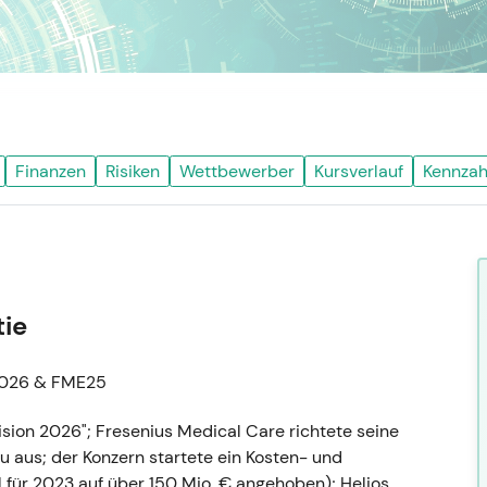
Finanzen
Risiken
Wettbewerber
Kursverlauf
Kennzah
tie
 2026 & FME25
ision 2026"; Fresenius Medical Care richtete seine
aus; der Konzern startete ein Kosten- und
 für 2023 auf über 150 Mio. € angehoben); Helios