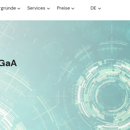
rgründe
Services
Preise
DE
KGaA