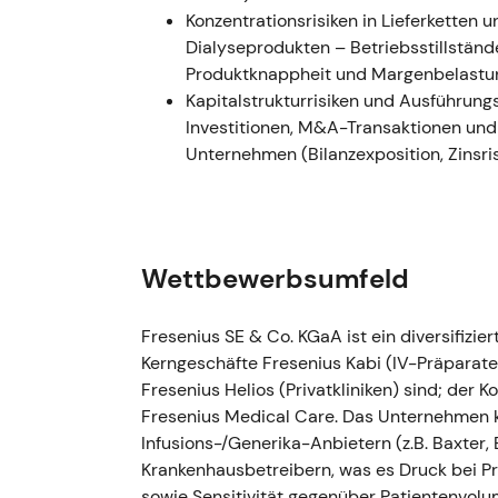
Ausblick
[11]
.
Konzentrations­risiken in Lieferketten
---
Dialyseprodukten – Betriebsstillstän
Produktknappheit und Margenbelastu
H1–H2 2024 — Portfoliobereinigu
Kapitalstrukturrisiken und Ausführun
Ausstieg
Investitionen, M&A-Transaktionen un
Unternehmen (Bilanzexposition, Zinsris
Fresenius vollzog die Portfoliobereini
Care wurde abgeschlossen, der Verka
vollzogen; der Konzern kündigte einen
Großteils des Vamed-Rehabilitationsg
2024 als Berichtssegment)
[11]
,
[5]
.
Wettbewerbsumfeld
Anleger begannen, Fresenius zunehmen
Gesundheitskonzern mit klarerer Kapit
Fresenius SE & Co. KGaA ist ein diversifizi
Priorität; die reduzierte Konglomerat
Kerngeschäfte Fresenius Kabi (IV-Präparate
Liquiditätsperspektiven verbesserte
Fresenius Helios (Privatkliniken) sind; der 
Der Markt honorierte die Vereinfachu
Fresenius Medical Care. Das Unternehmen k
einem Re-Rating, da die Unsicherheit 
Infusions-/Generika-Anbietern (z.B. Baxter,
---
Krankenhausbetreibern, was es Druck bei Pre
sowie Sensitivität gegenüber Patientenvolu