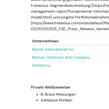
2025 — Monetisierungen und Bila
Fresenius-Segmentbeschreibung [https://r
management-report/fundamental-informat
Fresenius berichtete über das Geschäf
model.html] und jüngste Portfoliomaßnahm
(Q4/GJ24-Kommunikation im Feb. 2025
[https://www.fresenius.com/sites/default/fi
des Jahres 2025 verkaufte der Konzern
02/20250203_FSE_Press_Release_Vamed_H
Erlöse und Erträge von 510 Mio. €
[7]
,
Die Monetisierungen wurden als greifb
Unternehmen
und Entschuldungsimpuls gewertet, de
priorisiertes organisches Wachstum u
Baxter International Inc.
sich in Richtung Wertrealisierung u
Becton, Dickinson and Company
Erleichterungsrally und Konsolidierun
Bilanzreparatur und klarere Kapitalal
DaVita Inc.
[9]
.
---
Private Wettbewerber
Dez 2025 — Aufsichtsratssitzung
B. Braun Melsungen
Der Aufsichtsrat (Sitzung vom 4. Dez.
Asklepios Kliniken
mittelfristige Planung; das Managem