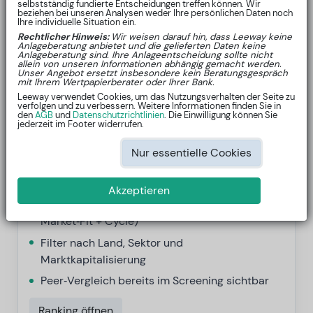
4
selbstständig fundierte Entscheidungen treffen können. Wir
beziehen bei unseren Analysen weder Ihre persönlichen Daten noch
Ihre individuelle Situation ein.
Rechtlicher Hinweis:
Wir weisen darauf hin, dass Leeway keine
Peer‑Vergleich
5
Anlageberatung anbietet und die gelieferten Daten keine
Anlageberatung sind. Ihre Anlageentscheidung sollte nicht
allein von unseren Informationen abhängig gemacht werden.
Unser Angebot ersetzt insbesondere kein Beratungsgespräch
mit Ihrem Wertpapierberater oder Ihrer Bank.
Rank & Screen
Leeway verwendet Cookies, um das Nutzungsverhalten der Seite zu
verfolgen und zu verbessern. Weitere Informationen finden Sie in
25.000+ Titel systematisch eingrenzen – mit
den
AGB
und
Datenschutzrichtlinien
. Die Einwilligung können Sie
jederzeit im Footer widerrufen.
quantitativer Begründung.
Nur essentielle Cookies
Akzeptieren
SO FUNKTIONIERT'S
Leeway-Score als Gesamtsignal (Business +
Market‑Fit + Cycle)
Filter nach Land, Sektor und
Marktkapitalisierung
Peer‑Vergleich bereits im Screening sichtbar
Ranking öffnen